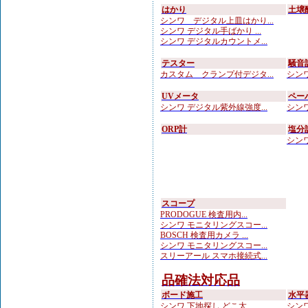
はかり
土壌
シンワ デジタル上皿はかり...
シンワ デジタル手ばかり ...
シンワ デジタルカウントメ...
テスター
騒音
カスタム クランプ付デジタ...
シンワ
UVメータ
ペー
シンワ デジタル紫外線強度...
シンワ
ORP計
塩分
シンワ
スコープ
PRODOGUE 検査用内...
シンワ モニタリングスコー...
BOSCH 検査用カメラ ...
シンワ モニタリングスコー...
スリーアール スマホ接続式...
品確法対応品
ボード施工
水平
シンワ 下地探し どこ太 ...
シンワ