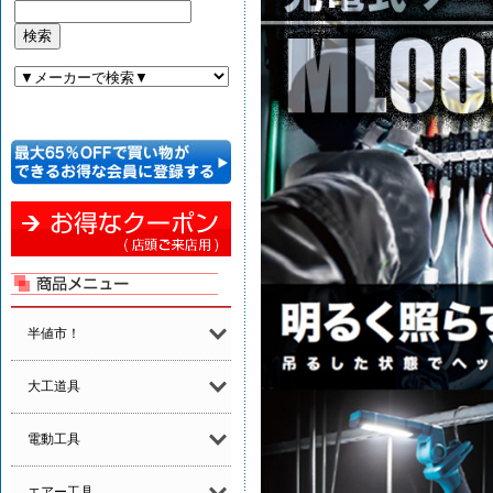
半値市！
大工道具
電動工具
エアー工具