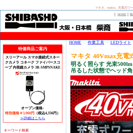
マキタ、makita、充電式ワ
｜
｜
HOME
商
HOME
->
作業工具
->
LEDライト
特価商品ご案内
マキタ 40Vmax充電
スリーアール スマホ接続式スネー
クカメラ コネーク ファイバースコ
明るく照らす 光束500lm
ープ 内視鏡カメラ 3R-SMPSNAKE
吊るした状態でヘッド角
オープン価格↓
特別価格￥3,960円
（税込4,356円）
≫詳細はこちら
キーワード検索