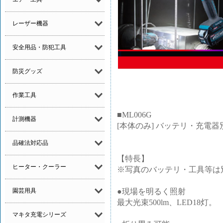
レーザー機器
安全用品・防犯工具
防災グッズ
作業工具
■ML006G
計測機器
[本体のみ] バッテリ・充電器
品確法対応品
【特長】
ヒーター・クーラー
※写真のバッテリ・工具等は
●現場を明るく照射
園芸用具
最大光束500lm、LED18灯。
マキタ充電シリーズ