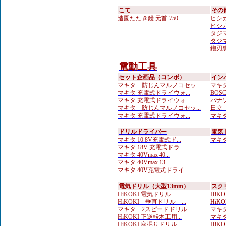
こて
その
造園たたき鏝 元首 750...
ヒシカ
ヒシカ
タジマ
タジマ
鉋刃
電動工具
セット企画品（コンボ）
イン
マキタ 防じんマルノコセッ...
マキタ
マキタ 充電式ドライウォ...
BOS
マキタ 充電式ドライウォ...
パナソ
マキタ 防じんマルノコセッ...
日立 
マキタ 充電式ドライウォ...
マキタ
ドリルドライバー
電気
マキタ 10.8V充電式ド...
マキタ 
マキタ 18V 充電式ドラ...
マキタ 40Vmax 40...
マキタ 40Vmax 13...
マキタ 40V充電式ドライ...
電気ドリル（大型13mm）
スク
HiKOKI 電気ドリル ...
HiK
HiKOKI 垂直ドリル ...
HiK
マキタ 2スピードドリル ...
マキタ
HiKOKI 正逆転木工用...
マキタ
HiKOKI 座掘りドリル...
HiK