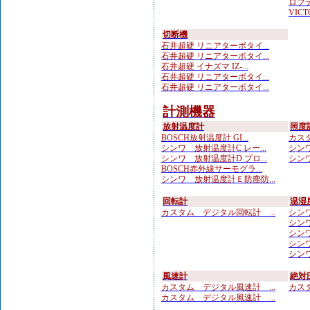
ロブテ
VICTO
切断機
石井超硬 リニアターボタイ...
石井超硬 リニアターボタイ...
石井超硬 イナズマ IZ-...
石井超硬 リニアターボタイ...
石井超硬 リニアターボタイ...
計測機器
放射温度計
照度
BOSCH放射温度計 GI...
カスタ
シンワ 放射温度計C レー...
シンワ
シンワ 放射温度計D プロ...
シンワ
BOSCH赤外線サーモグラ...
シンワ 放射温度計Ｅ防塵防...
回転計
温湿
カスタム デジタル回転計 ...
シンワ
シンワ
シンワ
シンワ
シンワ
風速計
絶対
カスタム デジタル風速計 ...
カスタ
カスタム デジタル風速計 ...