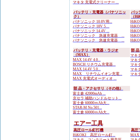
マキタ 充電式クリーナー ...
バッテリ・充電器（パナソニッ
バッ
ク）
（Hi
パナソニック 10.8V用...
HiKO
パナソニック 18V 5....
HiK
パナソニック 14.4V ...
HiK
パナソニック 急速充電器 ...
HiK
パナソニック 急速充電器 ...
HiKO
バッテリ・充電器・ラジオ
部 
（MAX）
マキタ
MAX 14.4V 4.0...
マキタ
BOSCH リチウム充電器...
マキタ
MAX 14.4V 5.0...
マキタ
MAX リチウムイオン充電...
マキタ
MAX 充電式オーディオ ...
部 品・アクセサリ（その他）
富士倉 42000mAh ...
京セラ 補助ハンドルセット...
富士倉 60000ｍAh大...
STAR-M No.501...
富士倉 60000ｍAh大...
エアー工具
高圧ロール釘打機
高圧
HiKOKI 高圧ロール釘...
MAX
マキタ コンクリート用高圧...
マキタ