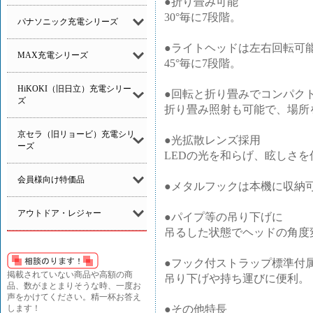
●折り畳み可能
30°毎に7段階。
パナソニック充電シリーズ
●ライトヘッドは左右回転可
MAX充電シリーズ
45°毎に7段階。
HiKOKI（旧日立）充電シリー
●回転と折り畳みでコンパク
ズ
折り畳み照射も可能で、場所
京セラ（旧リョービ）充電シリ
●光拡散レンズ採用
ーズ
LEDの光を和らげ、眩しさ
会員様向け特価品
●メタルフックは本機に収納
アウトドア・レジャー
●パイプ等の吊り下げに
吊るした状態でヘッドの角度
●フック付ストラップ標準付
掲載されていない商品や高額の商
吊り下げや持ち運びに便利。
品、数がまとまりそうな時、一度お
声をかけてください。精一杯お答え
●その他特長
します！