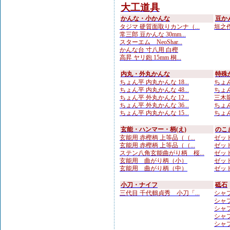
大工道具
かんな・小かんな
豆か
タジマ 硬質面取りカンナ（...
垣之作
常三郎 豆かんな 30mm...
スターエム NeoShar...
かんな台 寸八用 白樫
高昇 ヤリ鉋 15mm 桐...
内丸・外丸かんな
特殊
ちょん平 内丸かんな 18...
ちょん
ちょん平 内丸かんな 48...
ちょん
ちょん平 外丸かんな 12...
三木龍
ちょん平 外丸かんな 36...
ちょん
ちょん平 内丸かんな 15...
ちょん
玄能・ハンマー・柄(え)
のこ
玄能用 赤樫柄 上等品（（...
ゼット
玄能用 赤樫柄 上等品（（...
ゼット
ステン八角玄能曲がり柄 桜...
ゼット
玄能用 曲がり柄（小）
ゼット
玄能用 曲がり柄（中）
ゼット
小刀・ナイフ
砥石
三代目 千代鶴貞秀 小刀「...
シャプ
シャプ
シャプト
シャプト
シャプト