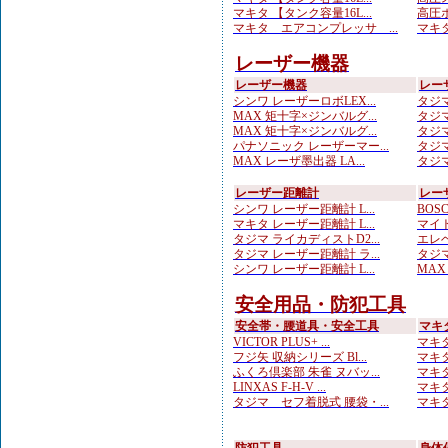
マキタ 【タンク容量16L...
高圧ホ
マキタ エアコンプレッサ ...
マキタ
レーザー機器
レーザー機器
レー
シンワ レーザーロボLEX...
タジマ
MAX 矩十字×ジンバルグ...
タジマ
MAX 矩十字×ジンバルグ...
タジマ
パナソニック レーザーマー...
タジマ
MAX レーザ墨出器 LA...
タジマ
レーザー距離計
レー
シンワ レーザー距離計 L...
BOS
マキタ レーザー距離計 L...
マイト
タジマ ライカディストD2...
エレベ
タジマ レーザー距離計 ラ...
タジマ
シンワ レーザー距離計 L...
MAX
安全用品・防犯工具
安全帯・腰道具・安全工具
マキ
VICTOR PLUS+ ...
マキタ
フジ矢 収納シリーズ Bl...
マキタ
ふくろ倶楽部 朱雀 ヌバッ...
マキタ
LINXAS F-H-V ...
マキタ
タジマ セフ着脱式 腰袋・...
マキタ