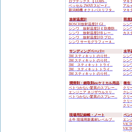
ロブテックス 【 LOBS...
マキタ
ベッセル 2WAYスピード...
アルイ
新潟精機 オクトパスリフタ...
マキタ
放射温度計
照度
BOSCH放射温度計 GI...
シンワ
シンワ 放射温度計Ｅ防塵防...
シンワ
シンワ 放射温度計B レー...
カスタ
シンワ 放射温度計D プロ...
シンワ サーモグラフィーＡ...
サンディングペーパー
水平
3M スティキット のり付...
シンワ
3M スティキット のり付...
シンワ
3M スティキット トライ...
シンワ
3M スティキット トライ...
シンワ
3M スティキット のり付...
シンワ
潤滑剤・錆取剤etcケミカル用品
衛生
ベトつかない驚異のスプレー...
クリー
エンジニア ネジザウルスリ...
クレシ
ベトつかない驚異のスプレー...
クリー
クリー
クリー
現場用記録帳・ノート
ペン
土牛 現場用新素材レベルブ...
エンジ
VICTO
VICTO