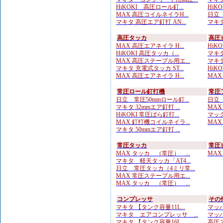
HiKOKI 高圧ロール釘...
HiKO
MAX 高圧コイルネイラH...
日立 
マキタ 高圧エア釘打 AN...
マキタ
高圧タッカ
高圧
MAX 高圧エアネイラ H...
HiK
HiKOKI 高圧タッカ（...
マキタ
MAX 高圧ステープル用エ...
マキタ
マキタ 充電式タッカ ST...
HiK
MAX 高圧エアネイラ H...
MAX
常圧ロール釘打機
常圧
日立 常圧50mmロール釘...
日立 
マキタ 32mmエア釘打 ...
MAX
HiKOKI 常圧ばら釘打...
マック
MAX 釘打機コイルネイラ...
MAX
マキタ 50mmエア釘打 ...
常圧タッカ
常圧
MAX タッカ （常圧） ...
MAX
マキタ 軽天タッカ「AT4...
日立 常圧タッカ（4ミリ常...
MAX 常圧ステープル用エ...
MAX タッカ （常圧） ...
コンプレッサ
その
マキタ 【タンク容量11L...
マッハ
マキタ エアコンプレッサ ...
マッハ
マキタ 【タンク容量16L...
高圧ス