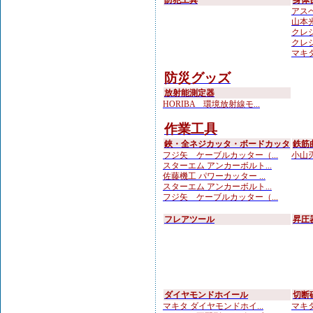
防犯工具
身体
アスベ
山本光学
クレシ
クレシ
マキ
防災グッズ
放射能測定器
HORIBA 環境放射線モ...
作業工具
鋏・全ネジカッタ・ボードカッタ
鉄筋
フジ矢 ケーブルカッター（...
小山刃
スターエム アンカーボルト...
佐藤機工 パワーカッター ...
スターエム アンカーボルト...
フジ矢 ケーブルカッター（...
フレアツール
昇圧
ダイヤモンドホイール
切断
マキタ ダイヤモンドホイ...
マキタ