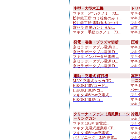
小型・大型木工機
トリ
マキタ 5寸カクノミ 73...
マキタ
松井鉄工所 コミ栓角のみ（...
マキタ
松井鉄工所 電動丸太はつり...
マキタ
京セラ 自動カンナ AAP...
日立
マキタ 手動カクノミ 73...
マキタ
発電・溶接・プラズマ切断
圧着
京セラ ポータブル電源(D...
マキタ
京セラ ポータブル電源 D...
マキタ
マキタ インバータ発電機 ...
マキタ
京セラ ポータブル電源 D...
マキタ
京セラ ポータブル電源 D...
マキタ
電動・充電式 釘打機
高圧
ーニ
MAX 充電式タッカ TG...
マキタ
HiKOKI 18Vコード...
パナソ
HiKOKI 10.8Vコ...
マキタ
マキタ 40Vmax充電式...
マキタ
HiKOKI 10.8Vコ...
マキタ
クリーナ・ファン（扇風機）・シ
冷温
ーリングガン
マキタ
マキタ 10.8V 充電式...
マキタ
マキタ 充電式産業扇 CF...
マキタ
マキタ 40Vmax充電式...
マキタ
パナソニック 3.6V充電...
マキタ 