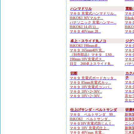
ハンマドリル
震動
マキタ 充電式ハンマドリル...
マキタ
HiKOKI 36Vマルチ...
Hik
パナソニック 充電ハンマー...
マキタ
HiKOKI 14.4Vロ...
HiKOK
マキタ 40Vmax 28...
マキタ
卓上・スライド丸ノコ
ジグ
HiKOKI 190mm卓...
マキタ
マキタ 165mm40V充...
マキタ
［別売部品］マキタ LS0...
マキタ
190mm 18V充電式ス...
マキタ
日立 260卓上スライド丸...
パナソ
切断
カク
チ
マキタ 充電式ボードカッタ...
マキタ
マキタ 85mm充電式カッ...
マキタ
マキタ 18V充電式コンパ...
マキタ
マキタ 18V×2=36V...
京セラ
マキタ 18V×2=36V...
京セラ
仕上げサンダ・ベルトサンダ
研磨
マキタ ベルトサンダ 99...
新興製
HiKOKI ベルトサンダ...
新興製
マキタ18V充電式防じんミ...
ニシガ
マキタ 18V 充電式仕上...
新興製
マキタ 40Vmax 充電...
三木章