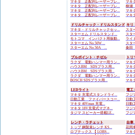
マキタ 正配列レーザーブレ...
マキタ
マキタ 正配列レーザーブレ...
柳瀬（
マキタ 正配列レーザーブレ...
マキタ
マキタ 正配列レーザーブレ...
マキタ
ドリルチャック・ドリルスタンド
キリ
マキタ・ドリルチャックセッ...
スター
スターエム ドリルスタンド...
スター
モトコマ インパクト用振動...
ライト
スターエム No.50W ...
スター
スターエム No.50A ...
粂田（
ブルポイント・チゼル
トリ
ラクダ 電動ハンマー用ラン...
マキタ
ハウスBM SDSプラス用...
マキタ
ハウスBM SDSプラス用...
マキタ
ラクダ 電動ハンマー用ラン...
マキタ
BOSCH SDSプラス用...
マキタ
LEDライト
電工
マキタ 充電式スタンドライ...
フジマ
日動工業 ファイバースコー...
日動工
マキタ 40Vmax 充電...
日動工
マキタ 18V充電式マグネ...
フジマ
タジマ スピーカー搭載LE...
フジマ
レンチ・ラチェット
台車
トップ 鋼製束レンチ KS...
花岡車
ロブテックス 【 LOBS...
マキタ