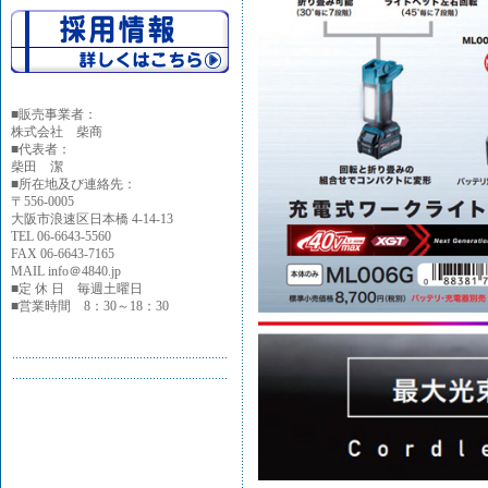
■
販売事業者：
株式会社 柴商
■代表者：
柴田 潔
■所在地及び連絡先：
〒556-0005
大阪市浪速区日本橋 4-14-13
TEL 06-6643-5560
FAX 06-6643-7165
MAIL info＠4840.jp
■定 休 日 毎週土曜日
■営業時間 8：30～18：30