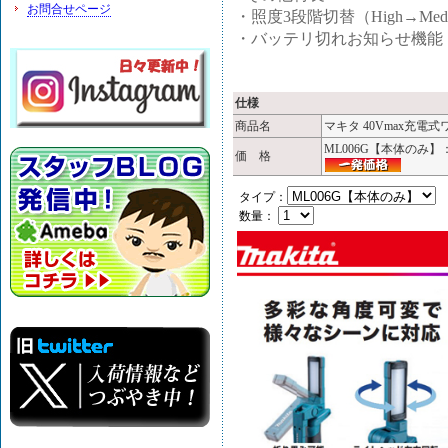
お問合せページ
・照度3段階切替（High→Med
・バッテリ切れお知らせ機能
仕様
商品名
マキタ 40Vmax充電式
ML006G【本体のみ
価 格
タイプ：
数量：