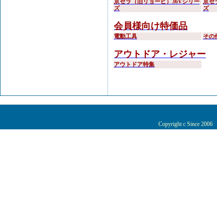
京セラ（旧リョービ）36Vシリー
京セ
ズ
ズ
会員様向け特価品
電動工具
その
アウトドア・レジャー
アウトドア特集
Copyright c Since 200