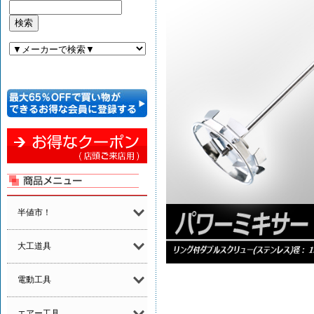
半値市！
大工道具
電動工具
エアー工具