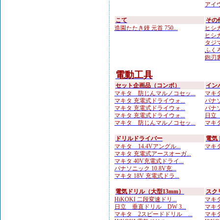
アイウ
こて
その
造園たたき鏝 元首 750...
ヒシカ
ヒシカ
タジマ
ふくろ
鉋刃
電動工具
セット企画品（コンボ）
イン
マキタ 防じんマルノコセッ...
マキタ
マキタ 充電式ドライウォ...
パナソ
マキタ 充電式ドライウォ...
パナソ
マキタ 充電式ドライウォ...
日立 
マキタ 防じんマルノコセッ...
マキタ 
ドリルドライバー
電気
マキタ 14.4Vアングル...
マキタ 
マキタ 充電式アースオーガ...
マキタ 40V充電式ドライ...
パナソニック 10.8V充...
マキタ 18V 充電式ドラ...
電気ドリル（大型13mm）
スク
HiKOKI 二段変速ドリ...
マキタ
日立 垂直ドリル DW 3...
マキタ
マキタ 2スピードドリル ...
マキタ