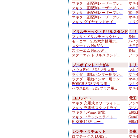
マキタ 正配列レーザーブレ...
マキタ
マキタ 正配列レーザーブレ...
マキタ
マキタ 正配列レーザーブレ...
富士製
マキタ 正配列レーザーブレ...
マキタ
マキタ ダイヤモンドホイ...
ノリタ
ドリルチャック・ドリルスタンド
キリ
マキタ・ドリルチャックセッ...
粂田（
モトコマ SDS六角軸用ホ...
ハイス
スターエム No.50A ...
大日商
スターエム No.50W ...
粂田（
スターエム ドリルスタンド...
アース
ブルポイント・チゼル
トリ
ハウスBM SDSプラス用...
マキタ
ラクダ 電動ハンマー用ラン...
マキタ
ラクダ 電動ハンマー用ラン...
マキタ
BOSCH SDSプラス用...
マキタ
ハウスBM SDSプラス用...
マキタ
LEDライト
電工
マキタ 充電式タワーライト...
フジマ
マキタ 充電式スタンドライ...
フジマ
マキタ 40Vmax 充電...
日動工
マキタ フラッシュライト ...
Gran
HiKOKI 18V コー...
日動工
レンチ・ラチェット
台車
ロブテックス LOBS...
マキタ