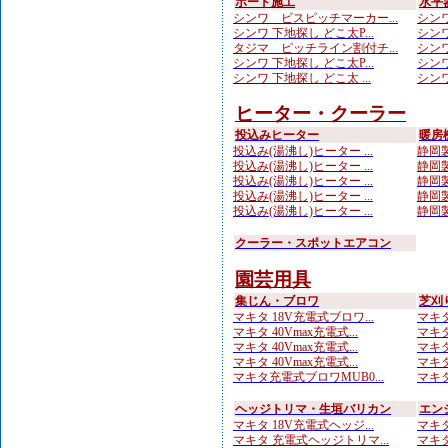
ボード施工
水平
シンワ ビスピッチマーカー...
シンワ
シンワ 下地探し どこ太P...
シンワ
タジマ ピッチライン割付チ...
シンワ
シンワ 下地探し どこ太P...
シンワ
シンワ 下地探し どこ太 ...
シンワ
ヒーター・クーラー
投込みヒーター
暖房
投込み(湯沸し)ヒーター ...
静岡製
投込み(湯沸し)ヒーター ...
静岡製
投込み(湯沸し)ヒーター ...
静岡製
投込み(湯沸し)ヒーター ...
静岡製
投込み(湯沸し)ヒーター ...
静岡製
クーラー・スポットエアコン
園芸用具
集じん・ブロワ
芝刈
マキタ 18V充電式ブロワ...
マキタ
マキタ 40Vmax充電式...
マキタ
マキタ 40Vmax充電式...
マキタ
マキタ 40Vmax充電式...
マキタ
マキタ充電式ブロワMUB0...
マキタ 
ヘッジトリマ・生垣バリカン
エン
マキタ 18V充電式ヘッジ...
マキタ
マキタ 充電式ヘッジトリマ...
マキタ