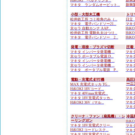
HiKOKI ベルトサンダ...
新興製
マキタ ランダムオービット...
新興製
小型・大型木工機
トリ
松井鉄工所 コミ栓角のみ（...
日立
マキタ 電子バンドソー21...
マキタ
京セラ 自動カンナ AAP...
HiKO
松井鉄工所 電動丸太はつり...
HiKO
マキタ 電子バンドソー 2...
HiKO
発電・溶接・プラズマ切断
圧着
マキタ インバータ発電機 ...
マキタ
京セラ ポータブル電源 D...
マキタ
マキタ インバータ発電機 ...
マキタ
京セラ インバータ発電機 ...
マキタ
マキタ ポータブル電源 P...
マキタ
電動・充電式 釘打機
高圧
ーニ
MAX 充電式タッカ TG...
マキタ
HiKOKI 18Vコード...
マキタ
マキタ 40Vmax充電式...
マキタ
マキタ 18V充電式タッカ...
マキタ
HiKOKI 36V（マル...
マキタ
クリーナ・ファン（扇風機）・シ
冷温
ーリングガン
HiK
マキタ 18V充電式クリー...
マキタ
HiKOKI コードレスク...
マキタ 
マキタ 18V充電式クリー...
マキタ