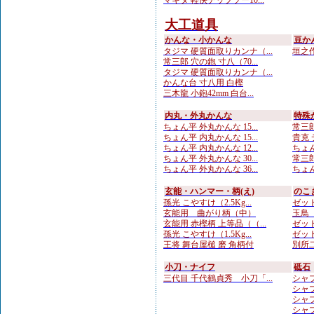
マキタ 軽快チップソー10...
大工道具
かんな・小かんな
豆か
タジマ 硬質面取りカンナ（...
垣之作
常三郎 穴の鉋 寸八（70...
タジマ 硬質面取りカンナ（...
かんな台 寸八用 白樫
三木龍 小鉋42mm 白台...
内丸・外丸かんな
特殊
ちょん平 外丸かんな 15...
常三郎
ちょん平 内丸かんな 15...
貴克 
ちょん平 内丸かんな 12...
ちょん
ちょん平 外丸かんな 30...
常三郎
ちょん平 外丸かんな 36...
ちょん
玄能・ハンマー・柄(え)
のこ
孫光 こやすけ（2.5Kg...
ゼット
玄能用 曲がり柄（中）
玉鳥 
玄能用 赤樫柄 上等品（（...
ゼット
孫光 こやすけ（1.5Kg...
ゼット
王将 舞台屋槌 磨 角柄付
別所二
小刀・ナイフ
砥石
三代目 千代鶴貞秀 小刀「...
シャプト
シャプ
シャプ
シャプト