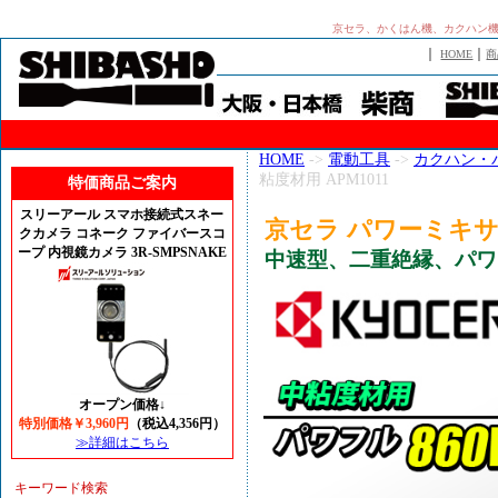
京セラ、かくはん機、カクハン機
｜
｜
HOME
商
HOME
->
電動工具
->
カクハン・
粘度材用 APM1011
特価商品ご案内
スリーアール スマホ接続式スネー
京セラ パワーミキサー
クカメラ コネーク ファイバースコ
ープ 内視鏡カメラ 3R-SMPSNAKE
中速型、二重絶縁、パワフ
オープン価格↓
特別価格￥3,960円
（税込4,356円）
≫詳細はこちら
キーワード検索