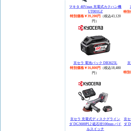
マキタ 40Vmax 充電式カクハン機
UT001GZ
特別
特別価格￥39,200円
（税込43,120
円）
京セラ 電池パック DB3625L
京
特別価格￥16,800円
（税込18,480
特別
円）
京セラ 充電式ディスクグライン
京セ
ダ DG3600PL2 砥石径100mm パド
ダ D
ルスイッチ