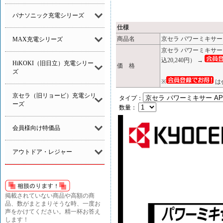
パナソニック充電シリーズ
仕様
商品名
京セラ パワーミキサー 
MAX充電シリーズ
京セラ パワーミキサー 
込20,240円） →
HiKOKI（旧日立）充電シリー
価 格
ズ
※
は
京セラ（旧リョービ）充電シリ
タイプ：
ーズ
数量：
会員様向け特価品
アウトドア・レジャー
掲載されていない商品や高額の商
品、数がまとまりそうな時、一度お
声をかけてください。精一杯お答え
します！