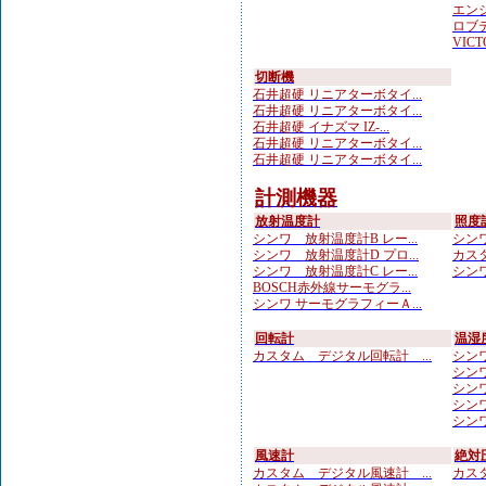
エンジ
ロブテ
VICTO
切断機
石井超硬 リニアターボタイ...
石井超硬 リニアターボタイ...
石井超硬 イナズマ IZ-...
石井超硬 リニアターボタイ...
石井超硬 リニアターボタイ...
計測機器
放射温度計
照度
シンワ 放射温度計B レー...
シンワ
シンワ 放射温度計D プロ...
カスタ
シンワ 放射温度計C レー...
シンワ
BOSCH赤外線サーモグラ...
シンワ サーモグラフィーＡ...
回転計
温湿
カスタム デジタル回転計 ...
シンワ
シンワ
シンワ
シンワ
シンワ
風速計
絶対
カスタム デジタル風速計 ...
カスタ