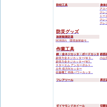
防犯工具
身体
アスベ
クレシ
トーヨ
クレシ
クレシ
防災グッズ
放射能測定器
HORIBA 環境放射線モ...
作業工具
鋏・全ネジカッタ・ボードカッタ
鉄筋
超倍力全ネジカッター(Ｗ３...
小山刃
超倍力全ネジカッター(Ｗ3...
スターエム アンカーボルト...
土牛 倍力Wカッター
佐藤機工 特殊パワーカッタ...
フレアツール
昇圧
ダイヤモンドホイール
切断