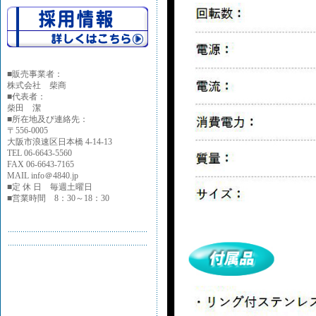
■
販売事業者：
株式会社 柴商
■代表者：
柴田 潔
■所在地及び連絡先：
〒556-0005
大阪市浪速区日本橋 4-14-13
TEL 06-6643-5560
FAX 06-6643-7165
MAIL info＠4840.jp
■定 休 日 毎週土曜日
■営業時間 8：30～18：30