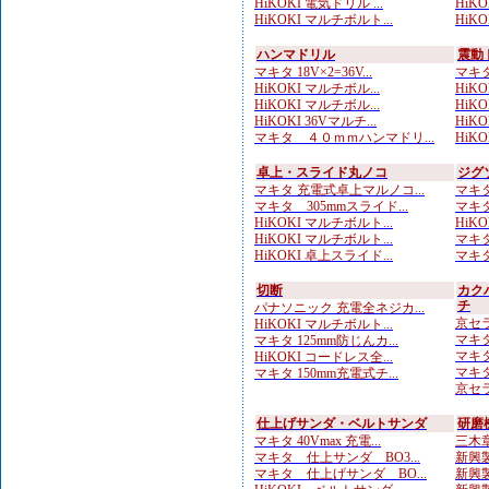
HiKOKI 電気ドリル ...
HiK
HiKOKI マルチボルト...
HiK
ハンマドリル
震動
マキタ 18V×2=36V...
マキタ
HiKOKI マルチボル...
HiKO
HiKOKI マルチボル...
HiKOK
HiKOKI 36Vマルチ...
HiKO
マキタ ４０ｍｍハンマドリ...
HiKO
卓上・スライド丸ノコ
ジグ
マキタ 充電式卓上マルノコ...
マキタ
マキタ 305mmスライド...
マキタ
HiKOKI マルチボルト...
HiKO
HiKOKI マルチボルト...
マキタ
HiKOKI 卓上スライド...
マキタ
切断
カク
チ
パナソニック 充電全ネジカ...
京セラ
HiKOKI マルチボルト...
マキタ
マキタ 125mm防じんカ...
マキタ
HiKOKI コードレス全...
マキタ 
マキタ 150mm充電式チ...
京セラ
仕上げサンダ・ベルトサンダ
研磨
マキタ 40Vmax 充電...
三木章
マキタ 仕上サンダ BO3...
新興製
マキタ 仕上げサンダ BO...
新興製