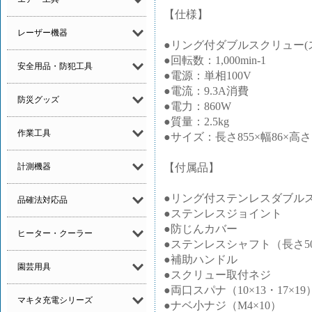
【仕様】
レーザー機器
●リング付ダブルスクリュー(ス
●回転数：1,000min-1
安全用品・防犯工具
●電源：単相100V
●電流：9.3A消費
防災グッズ
●電力：860W
●質量：2.5kg
作業工具
●サイズ：長さ855×幅86×高さ1
【付属品】
計測機器
●リング付ステンレスダブルス
品確法対応品
●ステンレスジョイント
●防じんカバー
ヒーター・クーラー
●ステンレスシャフト（長さ50
●補助ハンドル
園芸用具
●スクリュー取付ネジ
●両口スパナ（10×13・17×19
マキタ充電シリーズ
●ナベ小ナジ（M4×10）