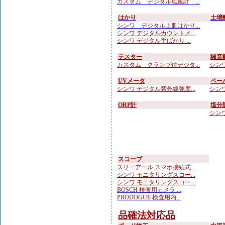
カスタム デジタル風速計 ...
はかり
土壌
シンワ デジタル上皿はかり...
シンワ デジタルカウントメ...
シンワ デジタル手ばかり ...
テスター
騒音
カスタム クランプ付デジタ...
シンワ
UVメータ
ペー
シンワ デジタル紫外線強度...
シンワ
ORP計
塩分
シンワ
スコープ
スリーアール スマホ接続式...
シンワ モニタリングスコー...
シンワ モニタリングスコー...
BOSCH 検査用カメラ ...
PRODOGUE 検査用内...
品確法対応品