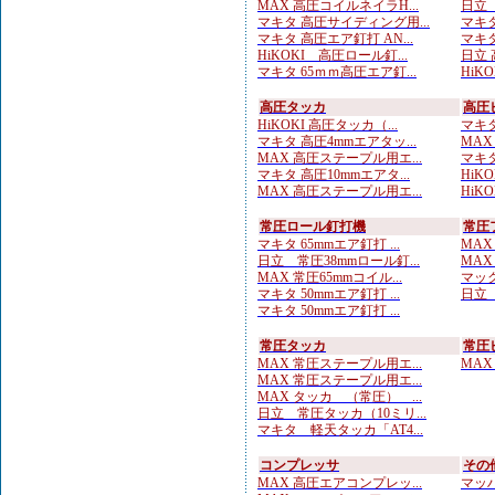
MAX 高圧コイルネイラH...
日立 
マキタ 高圧サイディング用...
マキタ
マキタ 高圧エア釘打 AN...
マキタ
HiKOKI 高圧ロール釘...
日立 
マキタ 65ｍｍ高圧エア釘...
HiKO
高圧タッカ
高圧
HiKOKI 高圧タッカ（...
マキタ
マキタ 高圧4mmエアタッ...
MAX
MAX 高圧ステープル用エ...
マキタ
マキタ 高圧10mmエアタ...
HiK
MAX 高圧ステープル用エ...
HiK
常圧ロール釘打機
常圧
マキタ 65mmエア釘打 ...
MAX
日立 常圧38mmロール釘...
MAX
MAX 常圧65mmコイル...
マック
マキタ 50mmエア釘打 ...
日立 
マキタ 50mmエア釘打 ...
常圧タッカ
常圧
MAX 常圧ステープル用エ...
MAX
MAX 常圧ステープル用エ...
MAX タッカ （常圧） ...
日立 常圧タッカ（10ミリ...
マキタ 軽天タッカ「AT4...
コンプレッサ
その
MAX 高圧エアコンプレッ...
マッハ