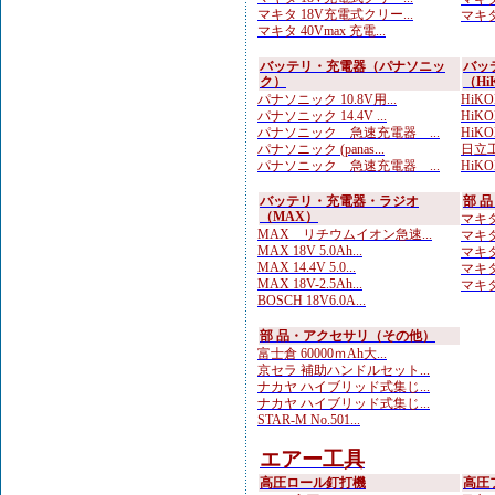
マキタ 18V充電式クリー...
マキタ
マキタ 40Vmax 充電...
バッテリ・充電器（パナソニッ
バッ
ク）
（Hi
パナソニック 10.8V用...
HiK
パナソニック 14.4V ...
HiK
パナソニック 急速充電器 ...
HiK
パナソニック (panas...
日立工
パナソニック 急速充電器 ...
HiKOK
バッテリ・充電器・ラジオ
部 
（MAX）
マキタ
MAX リチウムイオン急速...
マキタ
MAX 18V 5.0Ah...
マキタ
MAX 14.4V 5.0...
マキタ
MAX 18V-2.5Ah...
マキタ
BOSCH 18V6.0A...
部 品・アクセサリ（その他）
富士倉 60000ｍAh大...
京セラ 補助ハンドルセット...
ナカヤ ハイブリッド式集じ...
ナカヤ ハイブリッド式集じ...
STAR-M No.501...
エアー工具
高圧ロール釘打機
高圧