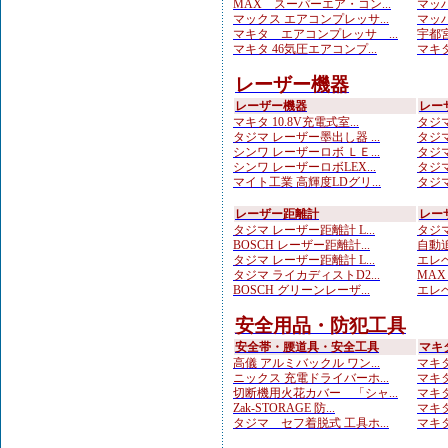
MAX スーパーエア・コン...
マッハ
マックス エアコンプレッサ...
マッハ
マキタ エアコンプレッサ ...
宇都宮
マキタ 46気圧エアコンプ...
マキタ
レーザー機器
レーザー機器
レー
マキタ 10.8V充電式室...
タジマ
タジマ レーザー墨出し器 ...
タジマ
シンワ レーザーロボ ＬＥ...
タジマ
シンワ レーザーロボLEX...
タジマ
マイト工業 高輝度LDグリ...
タジマ
レーザー距離計
レー
タジマ レーザー距離計 L...
タジマ
BOSCH レーザー距離計...
自動追
タジマ レーザー距離計 L...
エレベ
タジマ ライカディストD2...
MAX
BOSCH グリーンレーザ...
エレベ
安全用品・防犯工具
安全帯・腰道具・安全工具
マキ
高儀 アルミバックル ワン...
マキタ
ニックス 充電ドライバーホ...
マキタ
切断機用火花カバー 「シャ...
マキタ
Zak-STORAGE 防...
マキタ
タジマ セフ着脱式 工具ホ...
マキタ