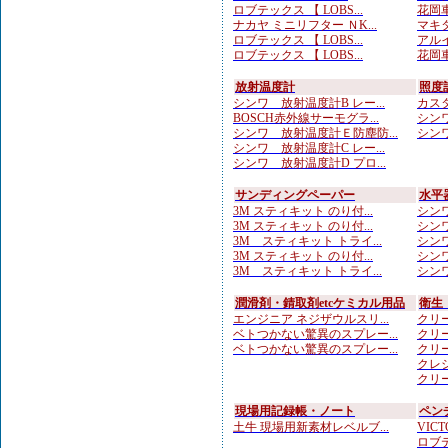
ロブテックス 【 LOBS...
花岡車
ナカヤ ミニリフター ＮK...
マキタ
ロブテックス 【 LOBS...
アルイ
ロブテックス 【 LOBS...
花岡車
放射温度計
照度
シンワ 放射温度計B レー...
カスタ
BOSCH赤外線サーモグラ...
シンワ
シンワ 放射温度計Ｅ防塵防...
シンワ
シンワ 放射温度計C レー...
シンワ 放射温度計D プロ...
サンディングペーパー
水平
3M スティキット のり付...
シンワ
3M スティキット のり付...
シンワ
3M スティキット トライ...
シンワ
3M スティキット のり付...
シンワ
3M スティキット トライ...
シンワ
潤滑剤・錆取剤etcケミカル用品
衛生
エンジニア ネジザウルスリ...
クリー
ベトつかない驚異のスプレー...
クリー
ベトつかない驚異のスプレー...
クリー
クレシ
クリー
現場用記録帳・ノート
ペン
土牛 現場用新素材レベルブ...
VICTO
ロブテ