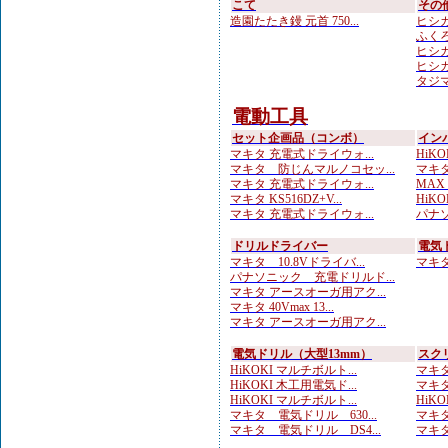
こて
その
造園たたき鏝 元首 750...
ヒシカ
ふくろ
ヒシカ
ヒシカ
タジマ
電動工具
セット企画品（コンボ）
イン
マキタ 充電式ドライウォ...
HiKOK
マキタ 防じんマルノコセッ...
マキタ
マキタ 充電式ドライウォ...
MAX
マキタ KS516DZ+V...
HiKOK
マキタ 充電式ドライウォ...
パナソ
ドリルドライバー
電気
マキタ 10.8Vドライバ...
マキタ 
パナソニック 充電ドリルド...
マキタ アースオーガ用アク...
マキタ 40Vmax 13...
マキタ アースオーガ用アク...
電気ドリル（大型13mm）
スク
HiKOKI マルチボルト...
マキタ
HiKOKI 木工用電気ド...
マキタ
HiKOKI マルチボルト...
HiKO
マキタ 電気ドリル 630...
マキタ
マキタ 電気ドリル DS4...
マキタ