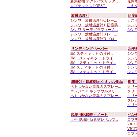
新潟精機 オクトパスリフタ...
花岡車
ロブテックス LOBST...
マキタ
放射温度計
照度
シンワ 放射温度計C レー...
カスタ
シンワ 放射温度計Ｅ防塵防...
シンワ
シンワ サーモグラフィーＡ...
シンワ
シンワ 放射温度計B レー...
シンワ 放射温度計D プロ...
サンディングペーパー
水平
3M スティキット のり付...
シンワ
3M スティキット トライ...
シンワ
3M スティキット トライ...
シンワ
3M スティキット のり付...
シンワ
3M スティキット トライ...
シンワ
潤滑剤・錆取剤etcケミカル用品
衛生
ベトつかない驚異のスプレー...
クリー
エンジニア ネジザウルスリ...
クリー
ベトつかない驚異のスプレー...
クリー
クレシ
クリー
現場用記録帳・ノート
ペン
土牛 現場用新素材レベルブ...
ロブテ
VICTO
VICTO
ロブテ