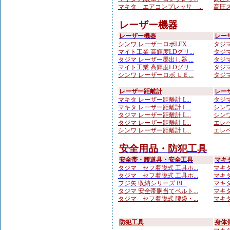
マキタ エアコンプレッサ ...
高圧ス
レーザー機器
レーザー機器
レー
シンワ レーザーロボLEX...
タジマ
マイト工業 高輝度LDグリ...
タジマ
タジマ レーザー墨出し器 ...
タジマ
マイト工業 高輝度LDグリ...
タジマ
シンワ レーザーロボ ＬＥ...
タジマ
レーザー距離計
レー
マキタ レーザー距離計 L...
タジマ
マキタ レーザー距離計 L...
シンワ
タジマ レーザー距離計 L...
シンワ
タジマ レーザー距離計 L...
エレベ
シンワ レーザー距離計 L...
エレベ
安全用品・防犯工具
安全帯・腰道具・安全工具
マキ
タジマ セフ着脱式 工具ホ...
マキタ
タジマ セフ着脱式 工具ホ...
マキタ
フジ矢 収納シリーズ Bl...
マキタ
タジマ 安全帯胴当てベルト...
マキタ
タジマ セフ着脱式 腰袋・...
マキタ
防犯工具
身体