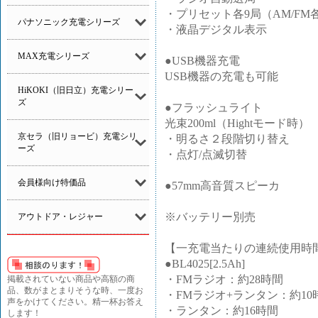
・プリセット各9局（AM/FM
パナソニック充電シリーズ
・液晶デジタル表示
MAX充電シリーズ
●USB機器充電
USB機器の充電も可能
HiKOKI（旧日立）充電シリー
ズ
●フラッシュライト
光束200ml（Hightモード時）
京セラ（旧リョービ）充電シリ
・明るさ２段階切り替え
ーズ
・点灯/点滅切替
会員様向け特価品
●57mm高音質スピーカ
※バッテリー別売
アウトドア・レジャー
【一充電当たりの連続使用時
●BL4025[2.5Ah]
・FMラジオ：約28時間
掲載されていない商品や高額の商
品、数がまとまりそうな時、一度お
・FMラジオ+ランタン：約10
声をかけてください。精一杯お答え
・ランタン：約16時間
します！