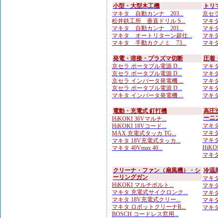
小型・大型木工機
トリ
マキタ 自動カンナ 203...
京セラ
松井鉄工所 垂直ドリル S...
マキタ
マキタ 自動カンナ 201...
マキタ
マキタ オートリターン超仕...
マキタ
マキタ 手動カクノミ 73...
マキタ
発電・溶接・プラズマ切断
圧着
京セラ ポータブル電源 D...
マキタ
京セラ ポータブル電源 D...
マキタ
京セラ インバータ発電機 ...
マキタ
京セラ ポータブル電源 D...
マキタ
マキタ インバータ発電機 ...
マキタ
電動・充電式 釘打機
高圧
ーニ
HiKOKI 36Vマルチ...
マキタ
HiKOKI 18Vコード...
マキタ
MAX 充電式タッカ TG...
マキタ
マキタ 18V充電式タッカ...
HiKO
マキタ 40Vmax 40...
マキタ
クリーナ・ファン（扇風機）・シ
冷温
ーリングガン
マキタ 
HiKOKI マルチボルト...
マキタ 
マキタ 充電式サイクロンク...
マキタ 
マキタ 18V充電式クリー...
マキタ 
マキタ ロボットクリーナR...
マキタ
BOSCH コードレス窓用...