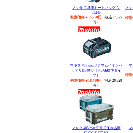
マキタ 工具用トートバッグ A-
マキ
73243
特別価格￥15,750円
（税込17,325
特別
円）
マキタ 40Vmaxリチウムイオンバ
マ
ッテリBL4040 【4.0Ah標準タイ
特別
プ】
特別価格￥18,480円
（税込20,328
円）
マキタ 40Vmax充電式保冷温庫
マ
CW001GZ/GZO