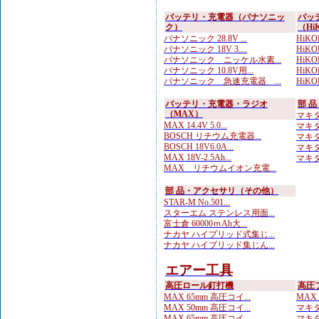
バッテリ・充電器（パナソニッ
バッ
ク）
（Hi
パナソニック 28.8V ...
HiKO
パナソニック 18V 3....
HiKO
パナソニック ニッケル水素...
HiKO
パナソニック 10.8V用...
HiKO
パナソニック 急速充電器 ...
HiKO
バッテリ・充電器・ラジオ
部 
（MAX）
マキタ
MAX 14.4V 5.0...
マキタ
BOSCH リチウム充電器...
マキタ
BOSCH 18V6.0A...
マキタ
MAX 18V-2.5Ah...
マキタ
MAX リチウムイオン充電...
部 品・アクセサリ（その他）
STAR-M No.501...
スターエム ステンレス用面...
富士倉 60000ｍAh大...
ナカヤ ハイブリッド式集じ...
ナカヤ ハイブリッド集じん...
エアー工具
高圧ロール釘打機
高圧
MAX 65mm 高圧コイ...
MAX
MAX 50mm 高圧コイ...
マキタ
MAX 65mm 高圧コイ...
マキタ