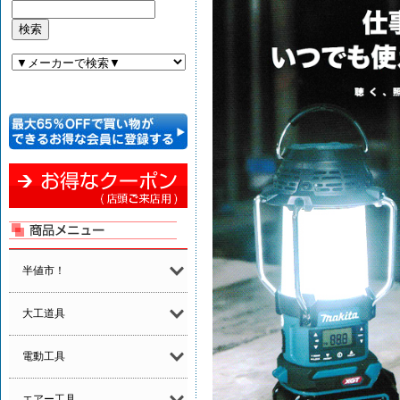
半値市！
大工道具
電動工具
エアー工具