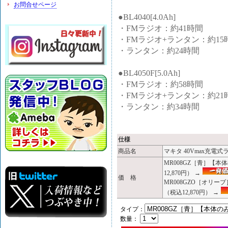
お問合せページ
●BL4040[4.0Ah]
・FMラジオ：約41時間
・FMラジオ+ランタン：約15
・ランタン：約24時間
●BL4050F[5.0Ah]
・FMラジオ：約58時間
・FMラジオ+ランタン：約21
・ランタン：約34時間
仕様
商品名
マキタ 40Vmax充電式
MR008GZ［青］【
12,870円） →
価 格
MR008GZO［オリ
（税込12,870円） →
タイプ：
数量：