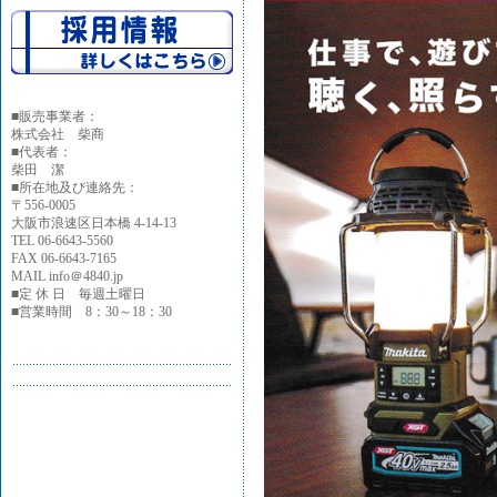
■
販売事業者：
株式会社 柴商
■代表者：
柴田 潔
■所在地及び連絡先：
〒556-0005
大阪市浪速区日本橋 4-14-13
TEL 06-6643-5560
FAX 06-6643-7165
MAIL info＠4840.jp
■定 休 日 毎週土曜日
■営業時間 8：30～18：30