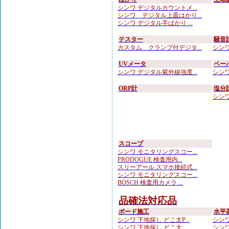
シンワ デジタルカウントメ...
シンワ デジタル上皿はかり...
シンワ デジタル手ばかり ...
テスター
騒音
カスタム クランプ付デジタ...
シンワ
UVメータ
ペー
シンワ デジタル紫外線強度...
シンワ
ORP計
塩分
シンワ
スコープ
シンワ モニタリングスコー...
PRODOGUE 検査用内...
スリーアール スマホ接続式...
シンワ モニタリングスコー...
BOSCH 検査用カメラ ...
品確法対応品
ボード施工
水平
シンワ 下地探し どこ太P...
シンワ
シンワ 下地探し どこ太 ...
シンワ