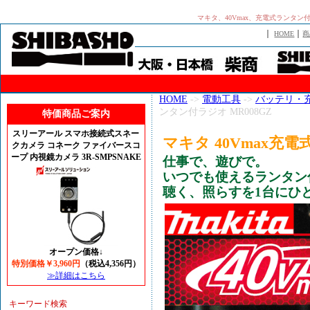
マキタ、40Vmax、充電式ランタン付
｜
｜
HOME
商
HOME
->
電動工具
->
バッテリ・
ンタン付ラジオ MR008GZ
特価商品ご案内
スリーアール スマホ接続式スネー
マキタ 40Vmax充電
クカメラ コネーク ファイバースコ
ープ 内視鏡カメラ 3R-SMPSNAKE
仕事で、遊びで。
いつでも使えるランタン
聴く、照らすを1台にひ
オープン価格↓
特別価格￥3,960円
（税込4,356円）
≫詳細はこちら
キーワード検索