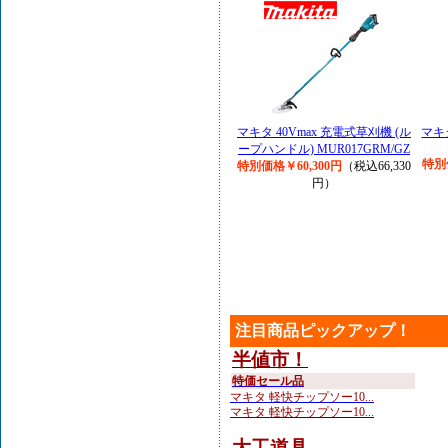
マキタ 40Vmax 充電式草刈機 (ル
マキ
ープハンドル) MUR017GRM/GZ
特別
特別価格￥60,300円
（税込66,330
円）
注目商品ピックアップ！
半値市！
特価セール品
マキタ 軽快チップソー10...
マキタ 軽快チップソー10...
大工道具