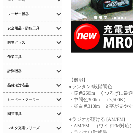
レーザー機器
安全用品・防犯工具
防災グッズ
作業工具
計測機器
【機能】
品確法対応品
●ランタン3段階調色
・暖色260lm くつろぎに最適（
・中間色300lm （3,500K）
ヒーター・クーラー
・昼白色310lm 文字が見やすい
園芸用具
●ラジオが聴ける [AM/FM]
・AM/FM （ワイドFM対応
マキタ充電シリーズ
・ラジオ自動選局