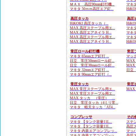
ＭＡＸ 高圧90mm釘打機...
マキタ
マキタ 50ｍｍ高圧エア釘...
HiKO
高圧タッカ
高圧
HiKOKI 高圧タッカ（...
HiKO
MAX 高圧ステープル用エ...
マキタ
MAX 高圧エアネイラ H...
マキタ
MAX 高圧ステープル用エ...
マキタ
MAX 高圧エアネイラ H...
HiKO
常圧ロール釘打機
常圧
マキタ 65mmエア釘打 ...
マック
日立 常圧50mmロール釘...
MAX
日立 常圧38mmロール釘...
MAX
マキタ 32mmエア釘打 ...
日立 
マキタ 90mmエア釘打（...
常圧タッカ
常圧
MAX 常圧ステープル用エ...
MAX
MAX 常圧ステープル用エ...
MAX タッカ （常圧） ...
日立 常圧タッカ（4ミリ常...
マキタ 軽天タッカ「AT4...
コンプレッサ
その
マキタ 【タンク容量11L...
ステン
マキタ 【タンク容量11L...
高圧ス
マキタ 内装エアコンプレッ...
マッハ
マキタ 内装エアコンプレッ...
高圧ス