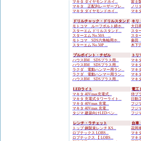
マキタ ダイヤモンドホイ...
富士製
マキタ 正配列レーザーブレ...
ノリタ
マキタ ダイヤモンドホイ...
マキタ
ドリルチャック・ドリルスタンド
キリ
モトコマ ルーフボルト締ホ...
大日商
スターエム ドリルスタンド...
スターエ
スターエム No.50A ...
スター
モトコマ SDS六角軸用ホ...
粂田（
スターエム No.50P ...
木下穴
ブルポイント・チゼル
トリ
ハウスBM SDSプラス用...
マキタ
ハウスBM SDSプラス用...
マキタ
ラクダ 電動ハンマー用ラン...
マキタ
ラクダ 電動ハンマー用ラン...
マキタ
ハウスBM SDSプラス用...
マキタ
LEDライト
電工
マキタ 40Vmax充電式...
侍ブラ
マキタ 充電式タワーライト...
日動工
マキタ 40Vmax 充電...
フジマ
マキタ 40Vmax 充電...
フジマ
タジマ 建築向けLEDペン...
フジマ
レンチ・ラチェット
台車
トップ 鋼製束レンチ KS...
花岡車
ロブテックス LOBS...
マキタ
ロブテックス 【 LOBS...
マキタ