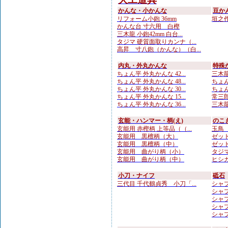
かんな・小かんな
豆か
リフォーム小鉋 36mm
垣之作 
かんな台 寸六用 白樫
三木龍 小鉋42mm 白台...
タジマ 硬質面取りカンナ（...
高昇 寸八鉋（かんな）（白...
内丸・外丸かんな
特殊
ちょん平 外丸かんな 42...
三木龍
ちょん平 外丸かんな 48...
ちょん
ちょん平 外丸かんな 30...
ちょん
ちょん平 外丸かんな 15...
常三郎
ちょん平 外丸かんな 36...
三木龍
玄能・ハンマー・柄(え)
のこ
玄能用 赤樫柄 上等品（（...
玉鳥 
玄能用 黒檀柄（大）
ゼット
玄能用 黒檀柄（中）
ゼット
玄能用 曲がり柄（小）
タジマ
玄能用 曲がり柄（中）
ヒシカ
小刀・ナイフ
砥石
三代目 千代鶴貞秀 小刀「...
シャプ
シャプト
シャプト
シャプ
シャプト