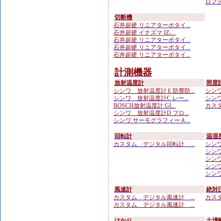
ロブテ
切断機
石井超硬 リニアターボタイ...
石井超硬 イナズマ IZ-...
石井超硬 リニアターボタイ...
石井超硬 リニアターボタイ...
石井超硬 リニアターボタイ...
計測機器
放射温度計
照度
シンワ 放射温度計Ｅ防塵防...
シンワ
シンワ 放射温度計C レー...
シンワ
BOSCH放射温度計 GI...
カスタ
シンワ 放射温度計D プロ...
シンワ サーモグラフィーＡ...
回転計
温湿
カスタム デジタル回転計 ...
シンワ
シンワ
シンワ
シンワ
シンワ
風速計
絶対
カスタム デジタル風速計 ...
カスタ
カスタム デジタル風速計 ...
はかり
土壌