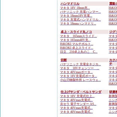
ハンマドリル
震動
マキタ 18V 18mm充...
HiKOK
パナソニック 充電ハンマー...
HiKO
マキタ 18mm18V充電...
HiKOK
マキタ 充電式ハンマドリル...
HiKO
マキタ 18mmハンマドリ...
HiKOK
卓上・スライド丸ノコ
ジグ
マキタ 165mmスライド...
マキタ 
マキタ 165mm40V充...
HiKO
HiKOKI マルチボルト...
マキタ
HiKOKI 卓上スライド...
マキタ 
日立 216卓上丸のこ C...
マキタ
切断
カク
チ
パナソニック 充電全ネジカ...
マキタ
マキタ 18Vチェンソー ...
マキタ
マキタ 40Vmaxポータ...
マキタ 
マキタ 18V充電式ポータ...
マキタ
小山刃物製作所 レースウェ...
HiKO
仕上げサンダ・ベルトサンダ
研磨
マキタ 18V 充電式仕上...
新興製
マキタ 40Vmax充電式...
ニシガ
京セラ 電子サンダー AS...
新興製
マキタ 40Vmax充電式...
マキタ
マキタ 40Vmax充電式...
ニシガ