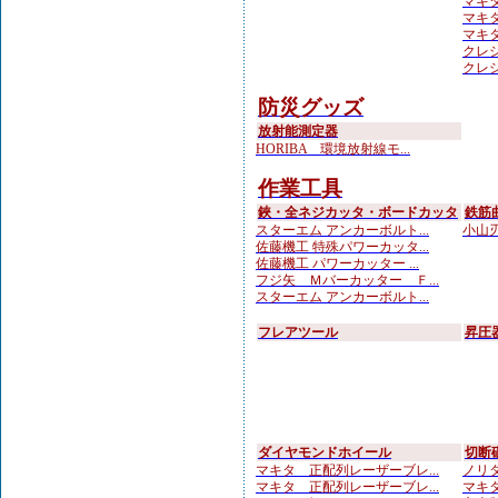
マキ
マキ
マキタ
クレシ
クレシ
防災グッズ
放射能測定器
HORIBA 環境放射線モ...
作業工具
鋏・全ネジカッタ・ボードカッタ
鉄筋
スターエム アンカーボルト...
小山刃
佐藤機工 特殊パワーカッタ...
佐藤機工 パワーカッター ...
フジ矢 Ｍバーカッター Ｆ...
スターエム アンカーボルト...
フレアツール
昇圧
ダイヤモンドホイール
切断
マキタ 正配列レーザーブレ...
ノリタ
マキタ 正配列レーザーブレ...
マキタ