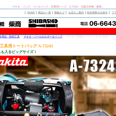
マキタ、バッグ、ツールバッグ、作業用バッグ、A-73243 大阪日本橋「柴商」
｜
｜
｜
｜
｜
｜
HOME
商品の一覧
買物カゴ
お店のご案内
特定商取引法表示
プ
全用品・防犯工具
->
マキタ・ツールホルダー＆バッグ
-> マキタ 工具用トートバッグ A-73243
工具用トートバッグ A-73243
具も入るビッグサイズ！