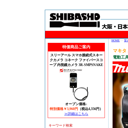
HOME
->
安
特価商品ご案内
マキタ 
スリーアール スマホ接続式スネー
電動工
クカメラ コネーク ファイバースコ
ープ 内視鏡カメラ 3R-SMPSNAKE
オープン価格↓
特別価格￥3,960円
（税込4,356円）
≫詳細はこちら
キーワード検索