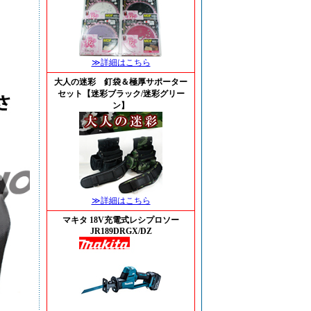
≫詳細はこちら
大人の迷彩 釘袋＆極厚サポーター
セット【迷彩ブラック/迷彩グリー
ン】
≫詳細はこちら
マキタ 18V充電式レシプロソー
JR189DRGX/DZ