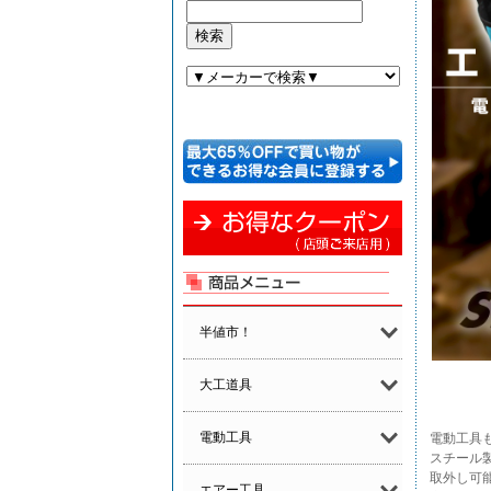
半値市！
大工道具
電動工具
電動工具
スチール製
取外し可
エアー工具