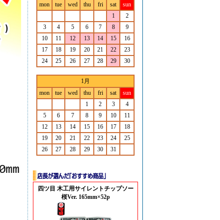
mon
tue
wed
thu
fri
sat
sun
1
2
3
4
5
6
7
8
9
10
11
12
13
14
15
16
17
18
19
20
21
22
23
24
25
26
27
28
29
30
1月
mon
tue
wed
thu
fri
sat
sun
1
2
3
4
5
6
7
8
9
10
11
12
13
14
15
16
17
18
19
20
21
22
23
24
25
26
27
28
29
30
31
四ツ目 木工用サイレントチップソー
桜Ver. 165mm×52p