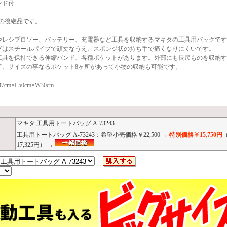
ンド付
30の後継品です。
やレシプロソー、バッテリー、充電器など工具を収納するマキタの工具用バッグです
プはスチールパイプで頑丈なうえ、スポンジ状の持ち手で痛くなりにくいです。
工具を保持できる伸縮バンド、各種ポケットがあります。外部にも長尺ものを収納す
所、サイズの事なるポケット8ヶ所があって小物の収納も可能です。
cm×L50cm×W30cm
マキタ 工具用トートバッグ A-73243
工具用トートバッグ A-73243：希望小売価格
￥22,500
→
特別価格￥15,750円
17,325円） →