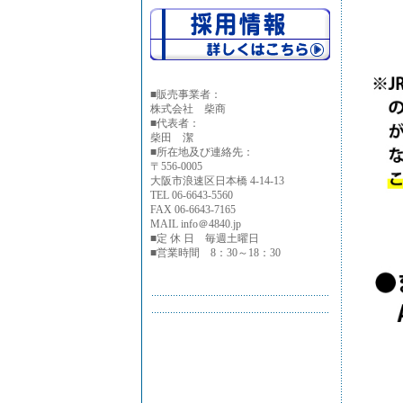
■
販売事業者：
株式会社 柴商
■代表者：
柴田 潔
■所在地及び連絡先：
〒556-0005
大阪市浪速区日本橋 4-14-13
TEL 06-6643-5560
FAX 06-6643-7165
MAIL info＠4840.jp
■定 休 日 毎週土曜日
■営業時間 8：30～18：30