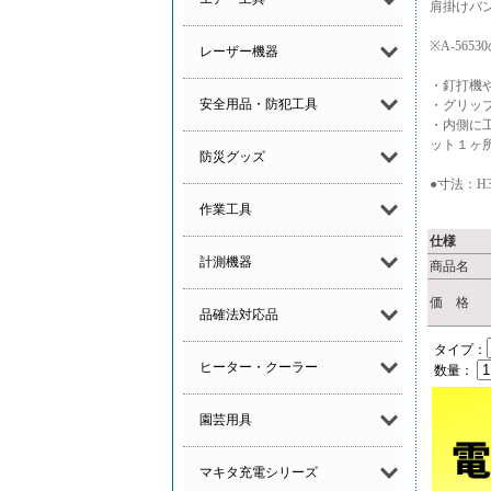
肩掛けバ
※A-565
レーザー機器
・釘打機
安全用品・防犯工具
・グリッ
・内側に
ット１ヶ
防災グッズ
●寸法：H37
作業工具
仕様
計測機器
商品名
価 格
品確法対応品
タイプ：
ヒーター・クーラー
数量：
園芸用具
マキタ充電シリーズ