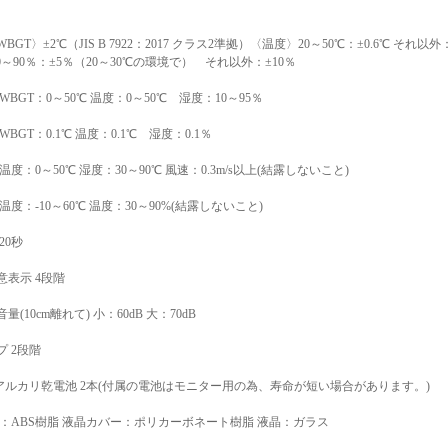
BGT〉±2℃（JIS B 7922：2017 クラス2準拠）〈温度〉20～50℃：±0.6℃ それ以外
0～90％：±5％（20～30℃の環境で） それ以外：±10％
WBGT：0～50℃ 温度：0～50℃ 湿度：10～95％
WBGT：0.1℃ 温度：0.1℃ 湿度：0.1％
温度：0～50℃ 湿度：30～90℃ 風速：0.3m/s以上(結露しないこと)
温度：-10～60℃ 温度：30～90%(結露しないこと)
20秒
意表示 4段階
量(10cm離れて) 小：60dB 大：70dB
プ 2段階
4アルカリ乾電池 2本(付属の電池はモニター用の為、寿命が短い場合があります。)
体：ABS樹脂 液晶カバー：ポリカーボネート樹脂 液晶：ガラス