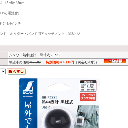
115×60×35mm
15g(電池含)
ジ 1/4インチ
バンド、ホルダー・バンド用アタッチメント、M3ネジ
シンワ 熱中症計 黒球式 73223
希望小売価格
￥7,500
→
特別価格￥4,130円
（税込4,543円） →