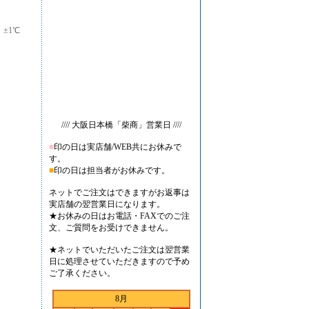
：±1℃
//// 大阪日本橋「柴商」営業日 ////
■
印の日は実店舗/WEB共にお休みで
す。
■
印の日は担当者がお休みです。
ネットでご注文はできますがお返事は
実店舗の翌営業日になります。
★お休みの日はお電話・FAXでのご注
文、ご質問をお受けできません。
★ネットでいただいたご注文は翌営業
日に処理させていただきますので予め
ご了承ください。
8月