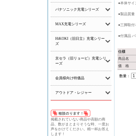
●本体サイズ 
パナソニック充電シリーズ
●製品質量 1
MAX充電シリーズ
●三脚取付ネ
●付属品 
HiKOKI（旧日立）充電シリー
ズ
仕様
京セラ（旧リョービ）充電シリ
商品名
ーズ
価 格
数量：
会員様向け特価品
アウトドア・レジャー
掲載されていない商品や高額の商
品、数がまとまりそうな時、一度お
声をかけてください。精一杯お答え
します！