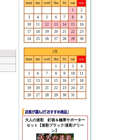
mon
tue
wed
thu
fri
sat
sun
1
2
3
4
5
6
7
8
9
10
11
12
13
14
15
16
17
18
19
20
21
22
23
24
25
26
27
28
29
30
1月
mon
tue
wed
thu
fri
sat
sun
1
2
3
4
5
6
7
8
9
10
11
12
13
14
15
16
17
18
19
20
21
22
23
24
25
26
27
28
29
30
31
大人の迷彩 釘袋＆極厚サポーター
セット【迷彩ブラック/迷彩グリー
ン】