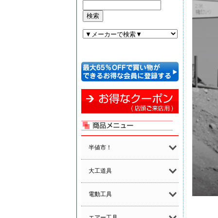
半値市！
大工道具
電動工具
エアー工具