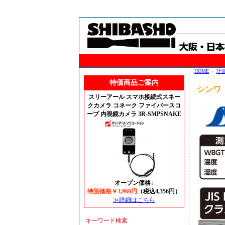
HOME
->
計
特価商品ご案内
シンワ 
スリーアール スマホ接続式スネー
クカメラ コネーク ファイバースコ
ープ 内視鏡カメラ 3R-SMPSNAKE
オープン価格↓
特別価格￥3,960円
（税込4,356円）
≫詳細はこちら
キーワード検索