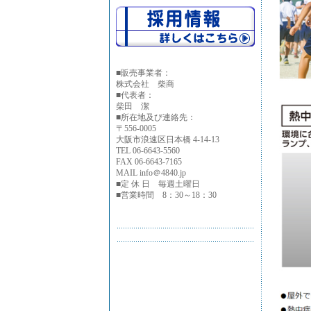
■
販売事業者：
株式会社 柴商
■代表者：
柴田 潔
■所在地及び連絡先：
〒556-0005
大阪市浪速区日本橋 4-14-13
TEL 06-6643-5560
FAX 06-6643-7165
MAIL info＠4840.jp
■定 休 日 毎週土曜日
■営業時間 8：30～18：30