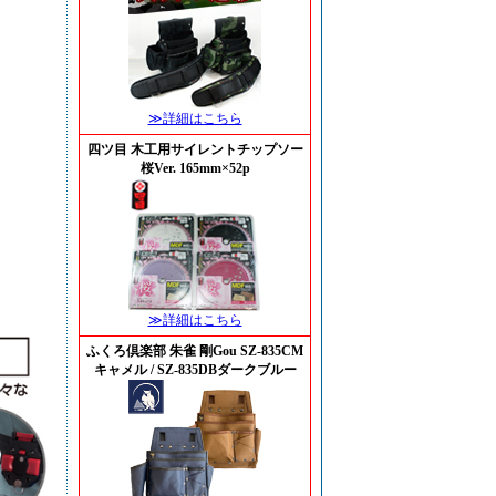
≫詳細はこちら
四ツ目 木工用サイレントチップソー
桜Ver. 165mm×52p
≫詳細はこちら
ふくろ倶楽部 朱雀 剛Gou SZ-835CM
キャメル / SZ-835DBダークブルー