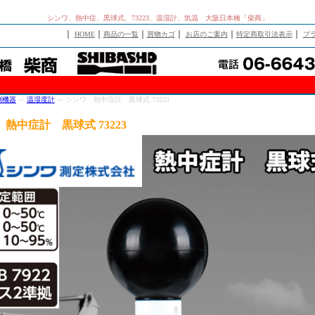
シンワ、熱中症、黒球式、73223、温湿計、気温 大阪日本橋「柴商」
｜
｜
｜
｜
｜
｜
HOME
商品の一覧
買物カゴ
お店のご案内
特定商取引法表示
プ
測機器
->
温湿度計
-> シンワ 熱中症計 黒球式 73223
熱中症計 黒球式 73223