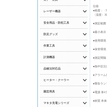
仕様
●精度：〈W
レーザー機器
〈湿度〉3
安全用品・防犯工具
●測定範囲 
●最小表示 
防災グッズ
●使用環境 
作業工具
●保管環境 
計測機器
●測定間隔 
●熱中症注
品確法対応品
●アラーム音
ヒーター・クーラー
●警告ラン
園芸用具
●電源 単
●材質 本
マキタ充電シリーズ