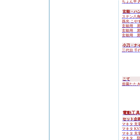
ちょん平 内
玄能・ハン
ステン八角
孫光 こやすけ
玄能用 
玄能用 黒檀
玄能用 
小刀・ナ
三代目 千
こて
造園たたき鏝 
電動工具
セット企
マキタ 充電
マキタ KS51
マキタ 充電
マキタ 防