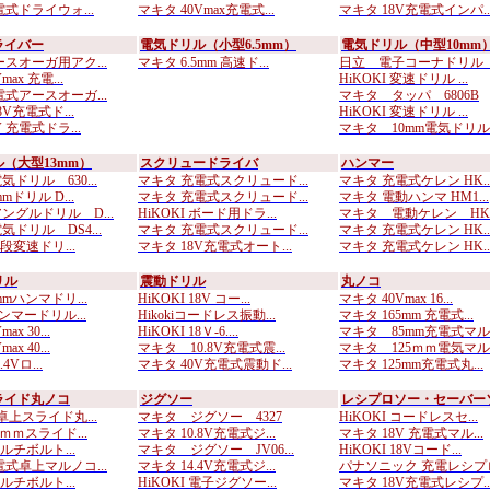
式ドライウォ...
マキタ 40Vmax充電式...
マキタ 18V充電式インパ..
ライバー
電気ドリル（小型6.5mm）
電気ドリル（中型10mm
ースオーガ用アク...
マキタ 6.5mm 高速ド...
日立 電子コーナドリル D
ax 充電...
HiKOKI 変速ドリル ...
電式アースオーガ...
マキタ タッパ 6806B
8V充電式ド...
HiKOKI 変速ドリル ...
 充電式ドラ...
マキタ 10mm電気ドリル..
（大型13mm）
スクリュードライバ
ハンマー
ドリル 630...
マキタ 充電式スクリュード...
マキタ 充電式ケレン HK..
mドリル D...
マキタ 充電式スクリュード...
マキタ 電動ハンマ HM1...
ングルドリル D...
HiKOKI ボード用ドラ...
マキタ 電動ケレン HK0.
ドリル DS4...
マキタ 充電式スクリュード...
マキタ 充電式ケレン HK..
二段変速ドリ...
マキタ 18V充電式オート...
マキタ 充電式ケレン HK..
リル
震動ドリル
丸ノコ
mmハンマドリ...
HiKOKI 18V コー...
マキタ 40Vmax 16...
ハンマードリル...
Hikokiコードレス振動...
マキタ 165mm 充電式...
ax 30...
HiKOKI 18Ｖ-6....
マキタ 85mm充電式マル..
ax 40...
マキタ 10.8V充電式震...
マキタ 125ｍｍ電気マル..
.4Vロ...
マキタ 40V充電式震動ド...
マキタ 125mm充電式丸...
ライド丸ノコ
ジグソー
レシプロソー・セーバー
卓上スライド丸...
マキタ ジグソー 4327
HiKOKI コードレスセ...
6ｍｍスライド...
マキタ 10.8V充電式ジ...
マキタ 18V 充電式マル...
マルチボルト...
マキタ ジグソー JV06...
HiKOKI 18Vコード...
電式卓上マルノコ...
マキタ 14.4V充電式ジ...
パナソニック 充電レシプロ.
マルチボルト...
HiKOKI 電子ジグソー...
マキタ 18V充電式レシプ..