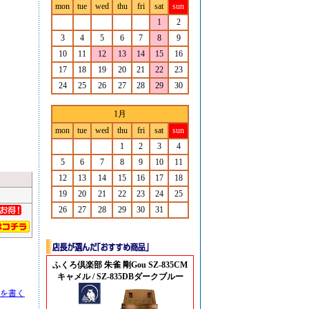
mon
tue
wed
thu
fri
sat
sun
1
2
3
4
5
6
7
8
9
10
11
12
13
14
15
16
17
18
19
20
21
22
23
24
25
26
27
28
29
30
1月
mon
tue
wed
thu
fri
sat
sun
1
2
3
4
5
6
7
8
9
10
11
12
13
14
15
16
17
18
19
20
21
22
23
24
25
26
27
28
29
30
31
ふくろ倶楽部 朱雀 剛Gou SZ-835CM
キャメル / SZ-835DBダークブルー
を書く