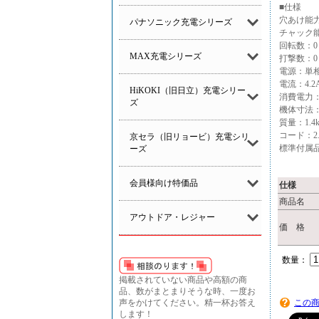
■仕様
穴あけ能力
パナソニック充電シリーズ
チャック能
回転数：0～
MAX充電シリーズ
打撃数：0～
電源：単相
電流：4.2
HiKOKI（旧日立）充電シリー
消費電力：
ズ
機体寸法：長
質量：1.4k
コード：2.
京セラ（旧リョービ）充電シリ
標準付属
ーズ
会員様向け特価品
仕様
商品名
アウトドア・レジャー
価 格
数量：
掲載されていない商品や高額の商
品、数がまとまりそうな時、一度お
声をかけてください。精一杯お答え
この
します！