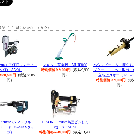
0mmエア釘打（スティッ
マキタ 草刈機 MUR3000
ハウスビーエム 床立ち
ク釘） AN901
特別価格￥9,000円
（税込9,900
プター・ユニット取出
80,600円
（税込88,660
円）
立ち上げオー（TAO-32
円）
特別価格￥9,000円
（税込
円）
 35mmハンマドリル
HiKOKI 55mm高圧ピン釘打
1FC （SDS-MAXタイ
機 NP55HM
プ）
特別価格￥49,000円
（税込53,900