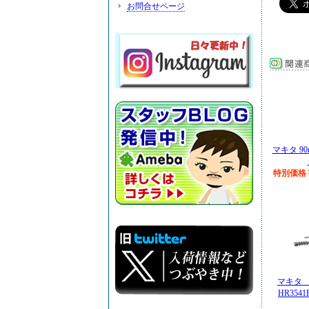
お問合せページ
マキタ 9
特別価格￥
マキタ
HR354