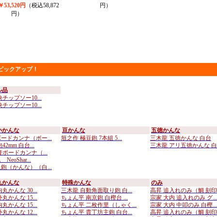
53,520円
（税込58,872
円）
円）
ピックアップ！
ル品
チップソー10...
チップソー10...
小かんな
豆かんな
五徳かんな
ードカンナ（ボー...
垣之作 極豆鉋 7本組 5...
三木龍 五徳かんな 白台
2mm 白台...
三木龍 アリ五徳かんな 白..
膏ボードカンナ（...
eoShar...
鉋（かんな）（白...
丸かんな
特殊かんな
のみ
丸かんな 30...
三木龍 自動角面取り鉋 白...
高昇 追入れのみ（鯛 刻印..
丸かんな 15...
ちょん平 南京鉋 白樫台 ...
宗家 大内 追入れのみ グ...
丸かんな 15...
ちょん平 二枚作里（しゃく...
宗家 大内 中叩のみ 白樫...
丸かんな 12...
ちょん平 貴丁坊主鉋 白台...
高昇 追入れのみ（鯛 刻印..