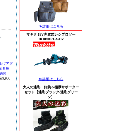
≫詳細はこちら
マキタ 18V充電式レシプロソー
JR189DRGX/DZ
上げアダ
し金具用
60）
9,900
≫詳細はこちら
大人の迷彩 釘袋＆極厚サポーター
セット【迷彩ブラック/迷彩グリー
ン】