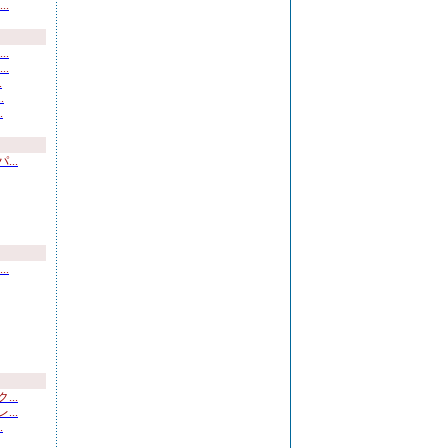
.
.
.
.
.
.
..
.
..
..
.