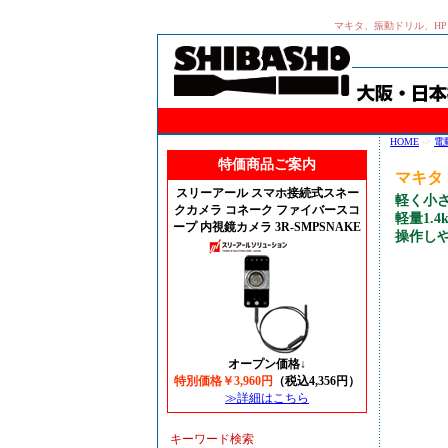
マキタ、振動ドリル、HP
HOME
->
電
特価商品ご案内
マキタ
スリーアール スマホ接続式スネー
軽く小
クカメラ コネーク ファイバースコ
軽量1.
ープ 内視鏡カメラ 3R-SMPSNAKE
操作し
オープン価格↓
特別価格￥3,960円
（税込4,356円）
≫詳細はこちら
キーワード検索