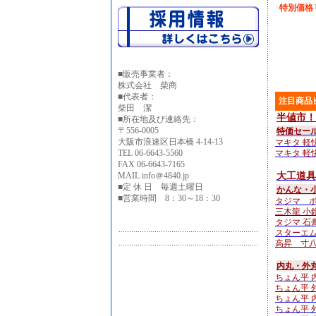
特別価格￥
■
販売事業者：
株式会社 柴商
■代表者：
注目商品
柴田 潔
半値市！
■所在地及び連絡先：
〒556-0005
特価セー
大阪市浪速区日本橋 4-14-13
マキタ 軽快
TEL 06-6643-5560
マキタ 軽快
FAX 06-6643-7165
MAIL info＠4840.jp
大工道具
■定 休 日 毎週土曜日
かんな・
■営業時間 8：30～18：30
タジマ ボ
三木龍 小鉋4
タジマ 石
スターエム N
高昇 寸八
内丸・外
ちょん平 内
ちょん平 外
ちょん平 内
ちょん平 外