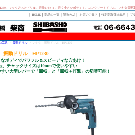
1230、マキタ穴あけドリル、軽量1.4ｋｇ、軽く小さなボディ！、コンクリートドリル、マキタ電
｜
｜
｜
｜
｜
｜
HOME
商品の一覧
買物カゴ
お店のご案内
特定商取引法表示
プ
動工具
->
震動ドリル
-> マキタ 振動ドリル HP1230
 振動ドリル HP1230
さなボディでパワフル＆スピーディな穴あけ！
4kg、チャックサイズは10mmで使いやすい
やすい大型レバーで「回転」と「回転＋打撃」の切替可能！