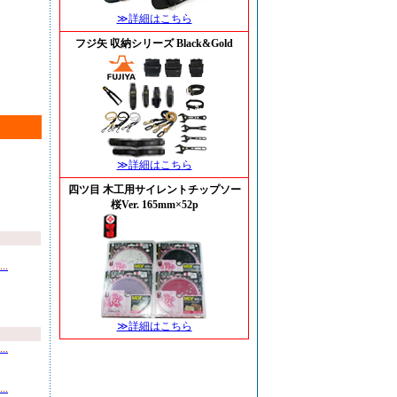
≫詳細はこちら
フジ矢 収納シリーズ Black&Gold
≫詳細はこちら
四ツ目 木工用サイレントチップソー
桜Ver. 165mm×52p
.
≫詳細はこちら
.
.