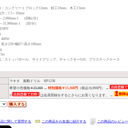
：コンクリートブロック12mm、鉄工10mm、木工15mm
力：1.5～10mm
2,900min-1 ｛回転/分｝
31,900min-1 ｛回/分｝
100V
A
400W
さ239×幅67×高さ188mm
g
5m
品：ストッパポール、サイドグリップ、チャックキーS10、プラスチックケース
マキタ 振動ドリル HP1230
希望小売価格
￥25,000
→
特別価格￥15,360円
（税込16,896円） →
※
は会員登録をするとさらにお安くなります。 →
商品に関して質問する
この商品をお友達に紹介する
この商品のレビュー