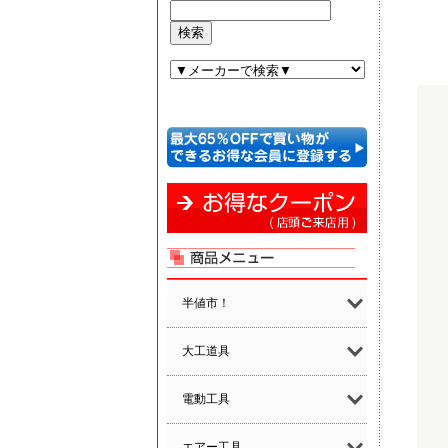
半値市！
大工道具
電動工具
エアー工具