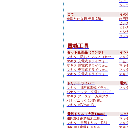
シャプ
シャプト
こて
その
造園たたき鏝 元首 750...
鉋刃
ヒシカ
ヒシカ
ヒシカ
タジマ
電動工具
セット企画品（コンボ）
イン
マキタ 防じんマルノコセッ...
マキタ
マキタ 充電式ドライウォ...
日立 
マキタ 充電式ドライウォ...
マキタ 
マキタ 充電式ドライウォ...
マキタ 
マキタ 充電式ドライウォ...
マキタ
ドリルドライバー
電気
マキタ 18V充電式ドライ...
マキタ 
パナソニック 充電ドリルド...
マキタ アースオーガ用アク...
パナソニック 10.8V充...
マキタ 40Vmax 13...
電気ドリル（大型13mm）
スク
HiKOKI 正逆転木工用...
マキタ
マキタ 電気ドリル DS4...
マキタ
HiKOKI 座掘りドリル...
マキタ