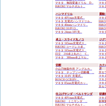
マキタ 無段変速ドリル D...
マキタ
HiKOKI マルチボルト...
マキタ
ハンマドリル
震動
マキタ 40Vmax充電式...
マキタ
マキタ 充電式ハンマドリル...
HiKOK
マキタ 40mmハンマドリ...
HiKO
HiKOKI 10.8Vロ...
HiK
マキタ 24mm 18V充...
マキタ
卓上・スライド丸ノコ
ジグ
マキタ 165mm充電式ス...
マキタ
HiKOKI コードレス卓...
HiKO
マキタ 165mm充電式ス...
マキタ
日立 216卓上丸のこ C...
マキタ
マキタ 380mm卓上マル...
マキタ
切断
カク
チ
小山刃物製作所 アングルカ...
京セラ
マキタ チップソー切断機 ...
マキタ
マキタ 10.8V 充電式...
マキタ
BOSCH GCB18V-...
マキタ
マキタ 85mm充電式カッ...
京セラ
仕上げサンダ・ベルトサンダ
研磨
マキタ 40Vmax充電式...
マキタ
HiKOKI ミニサンダ ...
新興製
HiKOKI マルチボルト...
ニシガ