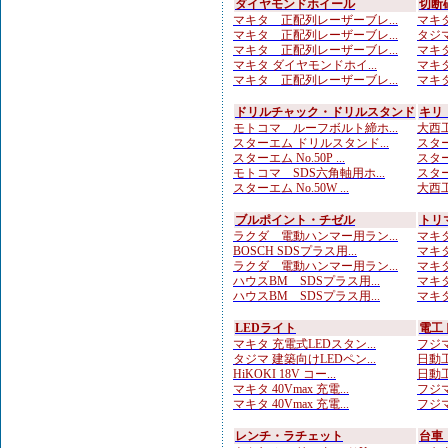
ダイヤモンドホイール
切断
マキタ 正配列レーザーブレ...
マキタ
マキタ 正配列レーザーブレ...
タジマ
マキタ 正配列レーザーブレ...
マキタ
マキタ ダイヤモンドホイ...
マキタ
マキタ 正配列レーザーブレ...
マキタ
ドリルチャック・ドリルスタンド
キリ
モトコマ ルーフボルト締ホ...
大西工
スターエム ドリルスタンド...
スター
スターエム No.50P ...
スター
モトコマ SDS六角軸用ホ...
スター
スターエム No.50W ...
大西工
ブルポイント・チゼル
トリ
ラクダ 電動ハンマー用ラン...
マキタ
BOSCH SDSプラス用...
マキタ
ラクダ 電動ハンマー用ラン...
マキタ
ハウスBM SDSプラス用...
マキタ
ハウスBM SDSプラス用...
マキタ
LEDライト
電工
マキタ 充電式LEDスタン...
フジマ
タジマ 建築向けLEDペン...
日動工
HiKOKI 18V コー...
日動工
マキタ 40Vmax 充電...
フジマ
マキタ 40Vmax 充電...
フジマ
レンチ・ラチェット
台車