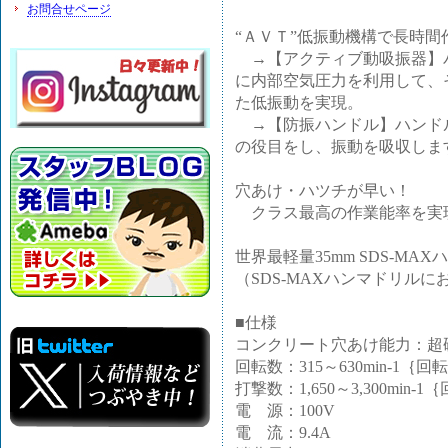
お問合せページ
“ＡＶＴ”低振動機構で長時
→【アクティブ動吸振器】
に内部空気圧力を利用して、
た低振動を実現。
→【防振ハンドル】ハンド
の役目をし、振動を吸収しま
穴あけ・ハツチが早い！
クラス最高の作業能率を実
世界最軽量35mm SDS-M
（SDS-MAXハンマドリルに
■仕様
コンクリート穴あけ能力：超硬ド
回転数：315～630min-1｛回
打撃数：1,650～3,300min-1
電 源：100V
電 流：9.4A