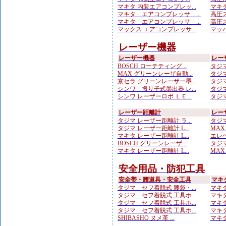
マキタ 内装エアコンプレッ...
マキタ
マキタ エアコンプレッサ ...
高圧ス
マキタ エアコンプレッサ ...
高圧ス
マックス エアコンプレッサ...
マッハ
レーザー機器
レーザー機器
レー
BOSCH ローテティング...
タジマ
MAX グリーンレーザ自動...
タジマ
京セラ グリーンレーザー墨...
タジマ
シンワ 振り子式墨出器 レ...
タジマ
シンワ レーザーロボ ＬＥ...
タジマ
レーザー距離計
レー
タジマ レーザー距離計 ラ...
タジマ
タジマ レーザー距離計 L...
MAX
マキタ レーザー距離計 L...
エレベ
BOSCH グリーンレーザ...
タジマ
マキタ レーザー距離計 L...
MAX
安全用品・防犯工具
安全帯・腰道具・安全工具
マキ
タジマ セフ着脱式 腰袋・...
マキタ
タジマ セフ着脱式 工具ホ...
マキタ
タジマ セフ着脱式 工具ホ...
マキタ
タジマ セフ着脱式 工具ホ...
マキタ
SHIBASHO ヌメ革 ...
マキタ