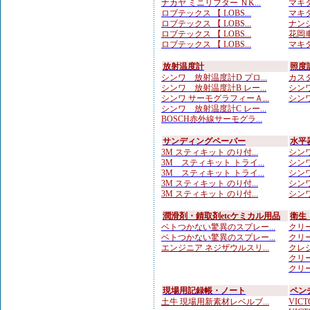
ナカヤ ミニリフター ＮK...
マキタ
ロブテックス 【 LOBS...
マキタ
ロブテックス 【 LOBS...
ナンシ
ロブテックス 【 LOBS...
花岡車
ロブテックス 【 LOBS...
マキタ
放射温度計
照度
シンワ 放射温度計D プロ...
カスタ
シンワ 放射温度計B レー...
シンワ
シンワ サーモグラフィーＡ...
シンワ
シンワ 放射温度計C レー...
BOSCH赤外線サーモグラ...
サンディングペーパー
水平
3M スティキット のり付...
シンワ
3M スティキット トライ...
シンワ
3M スティキット トライ...
シンワ
3M スティキット のり付...
シンワ
3M スティキット のり付...
シンワ
潤滑剤・錆取剤etcケミカル用品
衛生
ベトつかない驚異のスプレー...
クリー
ベトつかない驚異のスプレー...
クリー
エンジニア ネジザウルスリ...
クレシ
クリー
クリー
現場用記録帳・ノート
ペン
土牛 現場用新素材レベルブ...
VICTO