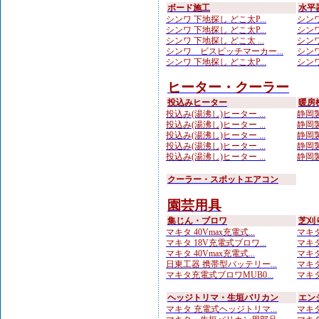
ボード施工
水平
シンワ 下地探し どこ太P...
シンワ
シンワ 下地探し どこ太P...
シンワ
シンワ 下地探し どこ太 ...
シンワ
シンワ ビスピッチマーカー...
シンワ
シンワ 下地探し どこ太P...
シンワ
ヒーター・クーラー
投込みヒーター
暖房
投込み(湯沸し)ヒーター ...
静岡製
投込み(湯沸し)ヒーター ...
静岡製
投込み(湯沸し)ヒーター ...
静岡製
投込み(湯沸し)ヒーター ...
静岡製
投込み(湯沸し)ヒーター ...
静岡製
クーラー・スポットエアコン
園芸用具
集じん・ブロワ
芝刈
マキタ 40Vmax充電式...
マキタ
マキタ 18V充電式ブロワ...
マキタ
マキタ 40Vmax充電式...
マキタ
日東工器 携帯型バッテリー...
マキタ
マキタ充電式ブロワMUB0...
マキタ
ヘッジトリマ・生垣バリカン
エン
マキタ 充電式ヘッジトリマ...
マキタ