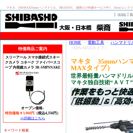
マキタ、SDSMAX35mmハンマドリル、HR3541FC、柴商だけ特価サービス中!!、35
｜
｜
HOME
商
HOME
->
電動工具
->
ハンマドリ
（SDS-MAXタイプ）
特価商品ご案内
スリーアール スマホ接続式スネー
マキタ 35mmハンマド
クカメラ コネーク ファイバースコ
MAXタイプ）
ープ 内視鏡カメラ 3R-SMPSNAKE
世界最軽量ハンマドリル誕
マキタ独自技術“ＡＶＴ
オープン価格↓
特別価格￥3,960円
（税込4,356円）
≫詳細はこちら
キーワード検索