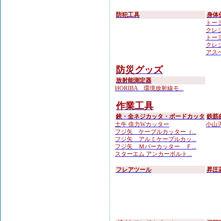
防犯工具
身体
トーヨ
クレシ
トーヨ
クレシ
アスベ
防災グッズ
放射能測定器
HORIBA 環境放射線モ...
作業工具
鋏・全ネジカッタ・ボードカッタ
鉄筋
土牛 倍力Wカッター
小山刃
フジ矢 ケーブルカッター（...
フジ矢 アルミケーブルカッ...
フジ矢 Ｍバーカッター Ｆ...
スターエム アンカーボルト...
フレアツール
昇圧