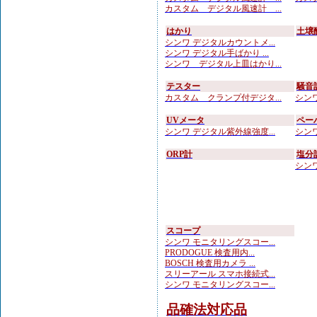
カスタム デジタル風速計 ...
はかり
土壌
シンワ デジタルカウントメ...
シンワ デジタル手ばかり ...
シンワ デジタル上皿はかり...
テスター
騒音
カスタム クランプ付デジタ...
シンワ
UVメータ
ペー
シンワ デジタル紫外線強度...
シンワ
ORP計
塩分
シンワ
スコープ
シンワ モニタリングスコー...
PRODOGUE 検査用内...
BOSCH 検査用カメラ ...
スリーアール スマホ接続式...
シンワ モニタリングスコー...
品確法対応品