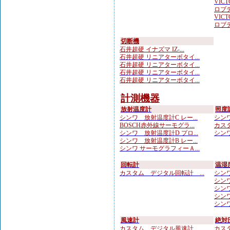
VICTO
ロブテ
VICTO
ロブテ
切断機
石井超硬 イナズマ IZ-...
石井超硬 リニアターボタイ...
石井超硬 リニアターボタイ...
石井超硬 リニアターボタイ...
石井超硬 リニアターボタイ...
計測機器
放射温度計
照度
シンワ 放射温度計C レー...
シンワ
BOSCH赤外線サーモグラ...
カスタ
シンワ 放射温度計D プロ...
シンワ
シンワ 放射温度計B レー...
シンワ サーモグラフィーＡ...
回転計
温湿
カスタム デジタル回転計 ...
シンワ
シンワ
シンワ
シンワ
シンワ
風速計
絶対
カスタム デジタル風速計 ...
カスタ