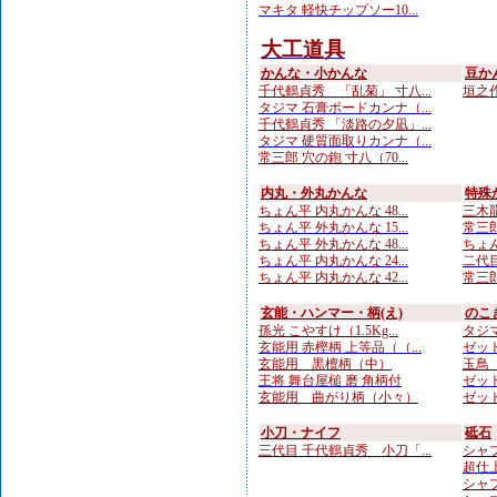
マキタ 軽快チップソー10...
大工道具
かんな・小かんな
豆か
千代鶴貞秀 「乱菊」 寸八...
垣之作
タジマ 石膏ボードカンナ（...
千代鶴貞秀 「淡路の夕凪」...
タジマ 硬質面取りカンナ（...
常三郎 穴の鉋 寸八（70...
内丸・外丸かんな
特殊
ちょん平 内丸かんな 48...
三木龍
ちょん平 外丸かんな 15...
常三郎
ちょん平 外丸かんな 48...
ちょん
ちょん平 内丸かんな 24...
二代目
ちょん平 内丸かんな 42...
常三郎
玄能・ハンマー・柄(え)
のこ
孫光 こやすけ（1.5Kg...
タジマ
玄能用 赤樫柄 上等品（（...
ゼット
玄能用 黒檀柄（中）
玉鳥 
王将 舞台屋槌 磨 角柄付
ゼット
玄能用 曲がり柄（小々）
ゼット
小刀・ナイフ
砥石
三代目 千代鶴貞秀 小刀「...
シャプト
超仕上
シャプ