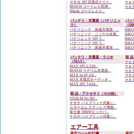
マキタ 18V充電式クリー...
マキタ
BOSCH コードレス窓用...
マキタ
Hikoki コードレスク...
バッテリ・充電器（パナソニッ
バッ
ク）
（Hi
パナソニック 急速充電器 ...
HiK
パナソニック ニッケル水素...
HiKOK
パナソニック 18V 5....
HiKOK
パナソニック 18V 3....
HiKO
パナソニック 急速充電器 ...
HiKO
バッテリ・充電器・ラジオ
部 
（MAX）
マキタ
MAX 18V-2.5Ah...
マキタ
BOSCH リチウム充電器...
マキタ
MAX 14.4V 4.0...
マキタ
MAX 充電式オーディオ ...
マキタ
MAX 18V 5.0Ah...
部 品・アクセサリ（その他）
STAR-M No.501...
ナカヤ ハイブリッド式集じ...
スターエム ステンレス用面...
富士倉 3000Wビッグパ...
ナカヤ ハイブリッド式集じ...
エアー工具
高圧ロール釘打機
高圧