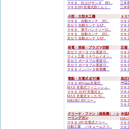
マキタ 仕上げサンダ BO...
三木章
マキタ18V充電式防じんミ...
三木章
小型・大型木工機
トリ
マキタ 自動カンナ 201...
マキタ
京セラ 自動カンナ AAP...
マキタ
マキタ 電子バンドソー21...
マキタ
マキタ 自動カンナ 203...
マキタ
京セラ 自動カンナ AAP...
マキタ
発電・溶接・プラズマ切断
圧着
京セラ ポータブル電源 D...
マキタ
マイト工業 リチウムイオン...
マキタ
京セラ ポータブル電源 D...
マキタ
京セラ ポータブル電源 D...
マキタ
マキタ インバータ発電機 ...
マキタ
電動・充電式 釘打機
高圧
ーニ
マキタ 40Vmax充電式...
マキタ
MAX 充電式フィニッシュ...
マキタ
マキタ 10.8V充電式タ...
マキタ
MAX 充電式タッカ TG...
マキタ
HiKOKI 36Vコー...
マキタ
クリーナ・ファン（扇風機）・シ
冷温
ーリングガン
HiK
マキタ 18V充電式クリー...
マキタ 
日動工業 バキュームクリ...
マキタ