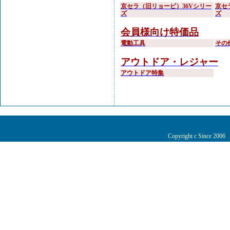
京セラ（旧リョービ）36Vシリー
京セ
ズ
ズ
会員様向け特価品
電動工具
その
アウトドア・レジャー
アウトドア特集
Copyright c Since 200