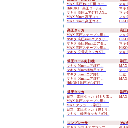
MAX 高圧ねじ打機 ター...
マキタ
HiKOKI 高圧ロール釘...
マキタ
マキタ 高圧エア釘打 AN...
マキタ
MAX 50mm 高圧コイ...
マキタ
MAX 50mm 高圧コイ...
HiKO
高圧タッカ
高圧
MAX 高圧ステープル用エ...
マキタ
マキタ 高圧4mmエアタッ...
HiK
マキタ 高圧10mmエアタ...
マキタ
MAX 高圧ステープル用エ...
HiK
マキタ 充電式タッカ ST...
マキタ
常圧ロール釘打機
常圧
マキタ 50mmエア釘打 ...
MAX
マキタ 50mm梱包用エア...
マック
マキタ 65mmエア釘打 ...
日立 
マキタ 50mmエア釘打 ...
MAX
HiKOKI 常圧ばら釘打...
常圧タッカ
常圧
日立 常圧タッカ（4ミリ常...
MAX
MAX 常圧ステープル用エ...
MAX タッカ （常圧） ...
日立 常圧タッカ（10ミリ...
マキタ 軽天タッカ「AT4...
コンプレッサ
その
マキタ 46気圧エアコンプ...
高圧用