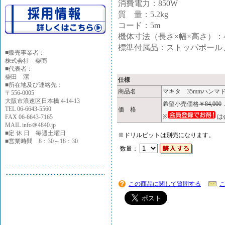
消費電力：850W
質 量：5.2kg
コード：5m
機体寸法（長さ×幅×高さ）：439
標準付属品：ストッパポール、
■
販売事業者：
株式会社 柴商
■代表者：
柴田 潔
仕様
■所在地及び連絡先：
商品名
マキタ 35mmハンマド
〒556-0005
大阪市浪速区日本橋 4-14-13
希望小売価格
￥84,000
TEL 06-6643-5560
価 格
※
は
FAX 06-6643-7165
MAIL info＠4840.jp
■定 休 日 毎週土曜日
※ドリルビットは別売になります。
■営業時間 8：30～18：30
数量：
この商品に関して質問する