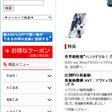
半値市！
大工道具
電動工具
エアー工具