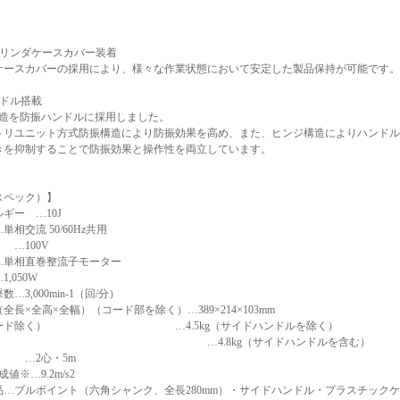
】
シリンダケースカバー装着
ケースカバーの採用により、様々な作業状態において安定した製品保持が可能です。
ンドル搭載
構造を防振ハンドルに採用しました。
トリユニット方式防振構造により防振効果を高め、また、ヒンジ構造によりハンドル
きを抑制することで防振効果と操作性を両立しています。
スペック）】
ギー …10J
相交流 50/60Hz共用
100V
…単相直巻整流子モーター
,050W
…3,000min-1（回/分）
全長×全高×全幅）（コード部を除く）…389×214×103mm
コード除く） …4.5kg（サイドハンドルを除く）
.8kg（サイドハンドルを含む）
 …2心・5m
値※…9.2m/s2
品…ブルポイント（六角シャンク、全長280mm）・サイドハンドル・プラスチック