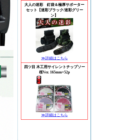
大人の迷彩 釘袋＆極厚サポーター
セット【迷彩ブラック/迷彩グリー
ン】
≫詳細はこちら
四ツ目 木工用サイレントチップソー
桜Ver. 165mm×52p
≫詳細はこちら