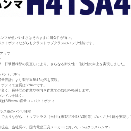
I ハンマが使いやすさはそのままに耐久性が向上。
パクトボディながらもクラストップクラスのハツリ性能です。
率アップ！
上
部、打撃機構部の見直しにより、さらなる耐久性・信頼性の向上を実現しました。
ンパクトボディ
量設計により製品重量4.5kg※を実現。
ボディで全長は389mmです。
が良く、長時間の作業や横向き作業での負担を軽減します。
ハンドルを除く。
で全長は389mmの軽量コンパクトボディ
クラス※のハツリ性能
ィでありながら、トップクラス（当社従来製品H41SA3同等）のハツリ性能を実現し
11月現在。当社調べ。国内電動工具メーカーにおいて（5kgクラスハンマ）