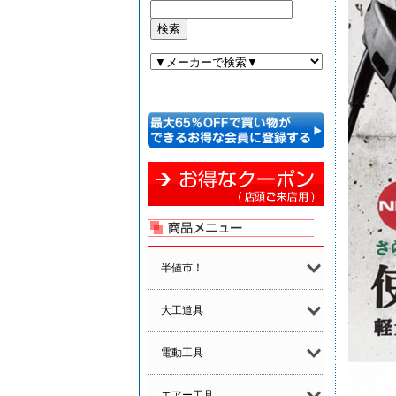
半値市！
大工道具
電動工具
エアー工具