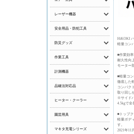
レーザー機器
安全用品・防犯工具
HiKOK
防災グッズ
軽量コン
■作業効
作業工具
耐久性向
モーター
計測機器
■軽量コ
徹底した軽
品確法対応品
コンパクト
取り回し
※サイド
ヒーター・クーラー
4.5kg
■トップ
園芸用具
軽量ボデ
す。
マキタ充電シリーズ
2021年