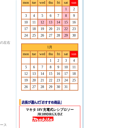
mon
tue
wed
thu
fri
sat
sun
1
2
3
4
5
6
7
8
9
10
11
12
13
14
15
16
17
18
19
20
21
22
23
24
25
26
27
28
29
30
の左右
1月
mon
tue
wed
thu
fri
sat
sun
1
2
3
4
5
6
7
8
9
10
11
12
13
14
15
16
17
18
19
20
21
22
23
24
25
26
27
28
29
30
31
マキタ 18V充電式レシプロソー
JR189DRGX/DZ
ケース