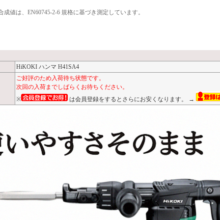
合成値は、EN60745-2-6 規格に基づき測定しています。
HiKOKI ハンマ H41SA4
ご好評のため入荷待ち状態です。
次回の入荷までしばらくお待ちください。
※
は会員登録をするとさらにお安くなります。 →