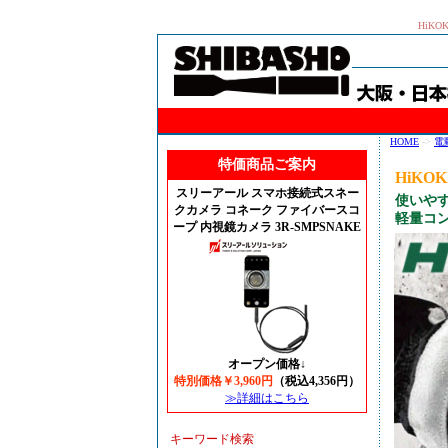
HiK
HOME
->
電
特価商品ご案内
HiKOK
スリーアール スマホ接続式スネー
使いや
クカメラ コネーク ファイバースコ
軽量コ
ープ 内視鏡カメラ 3R-SMPSNAKE
オープン価格↓
特別価格￥3,960円
（税込4,356円）
≫詳細はこちら
キーワード検索