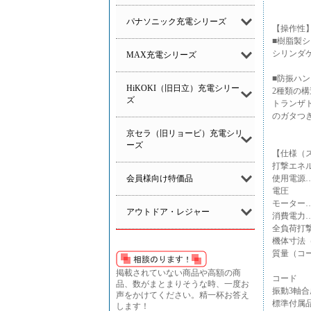
パナソニック充電シリーズ
【操作性
■樹脂製
シリンダ
MAX充電シリーズ
■防振ハ
HiKOKI（旧日立）充電シリー
2種類の
ズ
トランザ
のガタつ
京セラ（旧リョービ）充電シリ
ーズ
【仕様（
打撃エネル
会員様向け特価品
使用電源…単
電圧 …
モーター
アウトドア・レジャー
消費電力…1
全負荷打撃数
機体寸法（
質量（
…4
掲載されていない商品や高額の商
コード
品、数がまとまりそうな時、一度お
振動3軸合成
声をかけてください。精一杯お答え
標準付属
します！