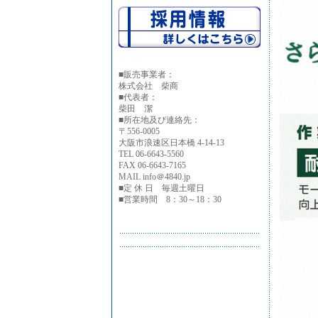
■
販売事業者：
株式会社 柴商
■代表者：
柴田 潔
■所在地及び連絡先：
〒556-0005
大阪市浪速区日本橋 4-14-13
TEL 06-6643-5560
FAX 06-6643-7165
MAIL info＠4840.jp
■定 休 日 毎週土曜日
■営業時間 8：30～18：30