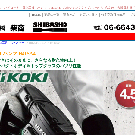
OKI、ハイコーキ、日立工機、ハンマ、H41SA4、六角シャンクタイプ、ハツリ、穴あけ 大阪日本橋
｜
｜
｜
｜
｜
｜
HOME
商品の一覧
買物カゴ
お店のご案内
特定商取引法表示
プ
動工具
->
ハンマー
-> HiKOKI ハンマ H41SA4
I ハンマ H41SA4
すさはそのままに。さらなる耐久性向上！
ンパクトボディ＆トップクラスのハツリ性能