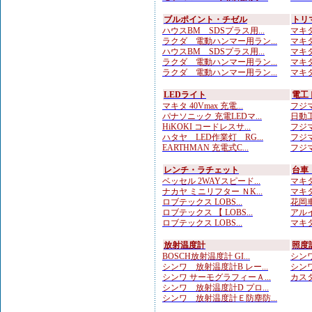
ブルポイント・チゼル
トリ
ハウスBM SDSプラス用...
マキタ
ラクダ 電動ハンマー用ラン...
マキタ
ハウスBM SDSプラス用...
マキタ
ラクダ 電動ハンマー用ラン...
マキタ
ラクダ 電動ハンマー用ラン...
マキタ
LEDライト
電工
マキタ 40Vmax 充電...
フジマ
パナソニック 充電LEDマ...
日動工
HiKOKI コードレスサ...
フジマ
ハタヤ LED作業灯 RG...
フジマ
EARTHMAN 充電式C...
フジマ
レンチ・ラチェット
台車
ベッセル 2WAYスピード...
マキタ
ナカヤ ミニリフター ＮK...
マキタ
ロブテックス LOBS...
花岡車
ロブテックス 【 LOBS...
アルイ
ロブテックス LOBS...
マキタ
放射温度計
照度
BOSCH放射温度計 GI...
シンワ
シンワ 放射温度計B レー...
シンワ
シンワ サーモグラフィーＡ...
カスタ
シンワ 放射温度計D プロ...
シンワ 放射温度計Ｅ防塵防...