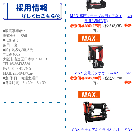
MAX 高圧ステープル用エアネイ
マ
ラ HA-50F3(D)
特別
特別価格￥60,075円
（税込66,083
■
販売事業者：
円）
株式会社 柴商
■代表者：
柴田 潔
■所在地及び連絡先：
〒556-0005
大阪市浪速区日本橋 4-14-13
TEL 06-6643-5560
FAX 06-6643-7165
MAX 充電式タッカ TG-ZB2
M
MAIL info＠4840.jp
■定 休 日 毎週土曜日
特別価格￥48,500円
（税込53,350
特別
■営業時間 8：30～18：30
円）
MAX 高圧エアネイラ HA-25/4J
MAX