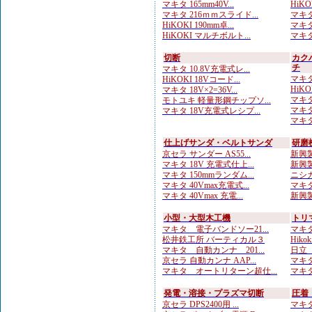
マキタ 165mm40V...
HiKO
マキタ 216ｍｍスライド...
マキタ
HiKOKI 190mm卓...
マキタ
HiKOKI マルチボルト...
マキタ
切断
カク
チ
マキタ 10.8V充電式レ...
マキタ
HiKOKI 18Vコード...
HiKO
マキタ 18V×2=36V...
マキタ
モトユキ 軽量形鋼チップソ...
マキタ
マキタ 18V充電式レシプ...
マキタ
仕上げサンダ・ベルトサンダ
研磨
京セラ サンダー AS55...
新興製
マキタ 18V 充電式仕上...
新興製
マキタ 150mmランダム...
ニシガ
マキタ 40Vmax充電式...
マキタ
マキタ 40Vmax 充電...
新興製
小型・大型木工機
トリ
マキタ 電子バンドソー21...
マキタ
松井鉄工所 バーティカル３
Hiko
マキタ 自動カンナ 201...
日立
京セラ 自動カンナ AAP...
マキタ
マキタ オートリターン超仕...
マキタ
発電・溶接・プラズマ切断
圧着
京セラ DPS2400用 ...
マキタ