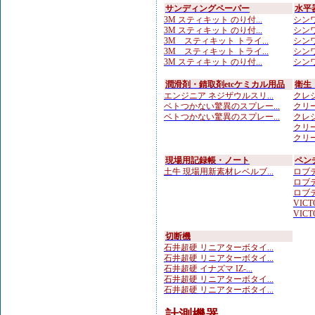
サンディングペーパー
水平
3M スティキット のり付...
シンワ
3M スティキット のり付...
シンワ
3M スティキット トライ...
シンワ
3M スティキット トライ...
シンワ
3M スティキット のり付...
シンワ
潤滑剤・錆取剤etcケミカル用品
衛生
エンジニア ネジザウルスリ...
クレシ
ベトつかない驚異のスプレー...
クリー
ベトつかない驚異のスプレー...
クレシ
クリー
クリー
現場用記録帳・ノート
ペン
土牛 現場用新素材レベルブ...
ロブテ
ロブテ
ロブテ
VICTO
VICTO
切断機
石井超硬 リニアターボタイ...
石井超硬 リニアターボタイ...
石井超硬 イナズマ IZ-...
石井超硬 リニアターボタイ...
石井超硬 リニアターボタイ...
計測機器