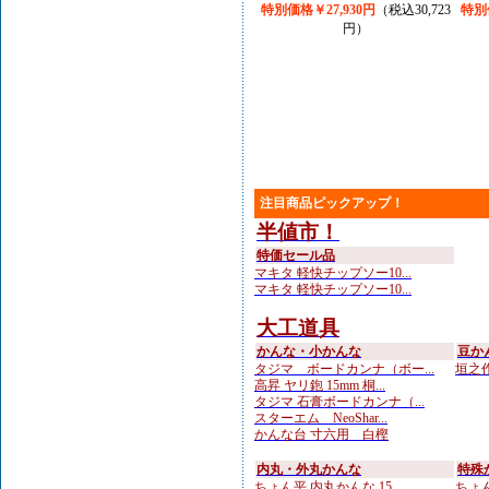
特別価格￥27,930円
（税込30,723
特別
円）
注目商品ピックアップ！
半値市！
特価セール品
マキタ 軽快チップソー10...
マキタ 軽快チップソー10...
大工道具
かんな・小かんな
豆か
タジマ ボードカンナ（ボー...
垣之作
高昇 ヤリ鉋 15mm 桐...
タジマ 石膏ボードカンナ（...
スターエム NeoShar...
かんな台 寸六用 白樫
内丸・外丸かんな
特殊
ちょん平 内丸かんな 15...
ちょん