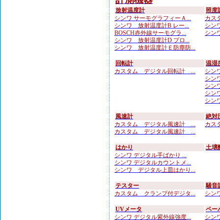
放射温度計
照度
シンワ サーモグラフィーＡ...
カスタ
シンワ 放射温度計B レー...
シンワ
BOSCH赤外線サーモグラ...
シンワ
シンワ 放射温度計D プロ...
シンワ 放射温度計Ｅ防塵防...
回転計
温湿
カスタム デジタル回転計 ...
シンワ
シンワ
シンワ
シンワ
シンワ
風速計
絶対
カスタム デジタル風速計 ...
カスタ
カスタム デジタル風速計 ...
はかり
土壌
シンワ デジタル手ばかり ...
シンワ デジタルカウントメ...
シンワ デジタル上皿はかり...
テスター
騒音
カスタム クランプ付デジタ...
シンワ
UVメータ
ペー
シンワ デジタル紫外線強度...
シンワ