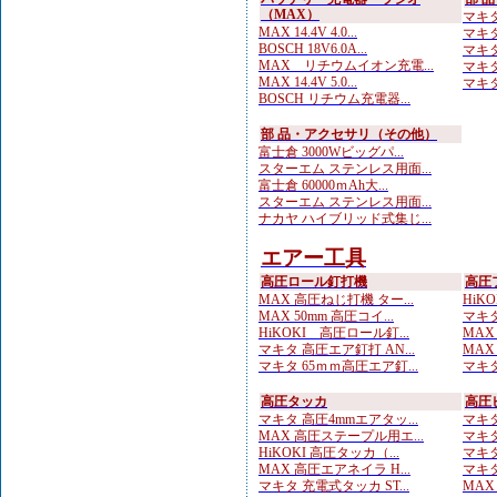
（MAX）
マキタ
MAX 14.4V 4.0...
マキタ
BOSCH 18V6.0A...
マキタ
MAX リチウムイオン充電...
マキタ
MAX 14.4V 5.0...
マキタ
BOSCH リチウム充電器...
部 品・アクセサリ（その他）
富士倉 3000Wビッグパ...
スターエム ステンレス用面...
富士倉 60000ｍAh大...
スターエム ステンレス用面...
ナカヤ ハイブリッド式集じ...
エアー工具
高圧ロール釘打機
高圧
MAX 高圧ねじ打機 ター...
HiKO
MAX 50mm 高圧コイ...
マキタ
HiKOKI 高圧ロール釘...
MAX
マキタ 高圧エア釘打 AN...
MAX
マキタ 65ｍｍ高圧エア釘...
マキタ
高圧タッカ
高圧
マキタ 高圧4mmエアタッ...
マキタ
MAX 高圧ステープル用エ...
マキタ
HiKOKI 高圧タッカ（...
マキタ
MAX 高圧エアネイラ H...
マキタ
マキタ 充電式タッカ ST...
MAX