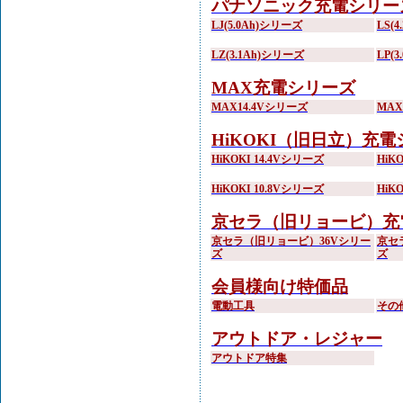
パナソニック充電シリー
LJ(5.0Ah)シリーズ
LS(
LZ(3.1Ah)シリーズ
LP(
MAX充電シリーズ
MAX14.4Vシリーズ
MA
HiKOKI（旧日立）充
HiKOKI 14.4Vシリーズ
HiK
HiKOKI 10.8Vシリーズ
HiK
京セラ（旧リョービ）充
京セラ（旧リョービ）36Vシリー
京セ
ズ
ズ
会員様向け特価品
電動工具
その
アウトドア・レジャー
アウトドア特集