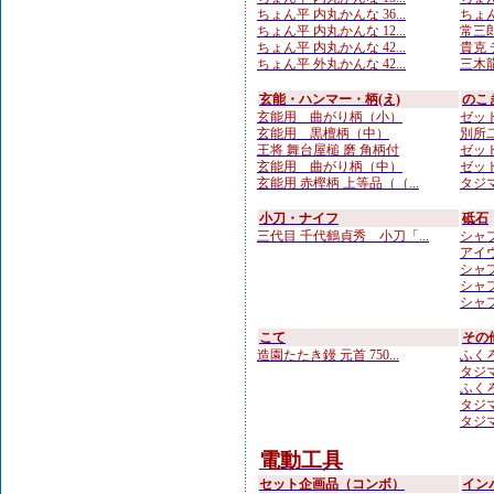
ちょん平 内丸かんな 36...
ちょん
ちょん平 内丸かんな 12...
常三郎
ちょん平 内丸かんな 42...
貴克 
ちょん平 外丸かんな 42...
三木龍
玄能・ハンマー・柄(え)
のこ
玄能用 曲がり柄（小）
ゼット
玄能用 黒檀柄（中）
別所二
王将 舞台屋槌 磨 角柄付
ゼット
玄能用 曲がり柄（中）
ゼット
玄能用 赤樫柄 上等品（（...
タジマ
小刀・ナイフ
砥石
三代目 千代鶴貞秀 小刀「...
シャプ
アイウ
シャプト
シャプト
シャプ
こて
その
造園たたき鏝 元首 750...
ふくろ
タジマ
ふくろ
タジマ
タジマ
電動工具
セット企画品（コンボ）
イン