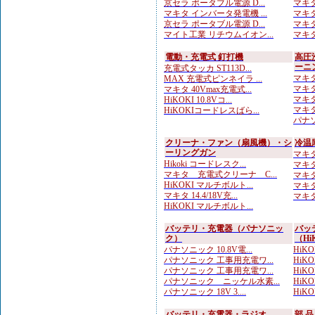
京セラ ポータブル電源 D...
マキタ
マキタ インバータ発電機 ...
マキタ
京セラ ポータブル電源 D...
マキタ
マイト工業 リチウムイオン...
マキタ
電動・充電式 釘打機
高圧
ーニ
充電式タッカ ST113D...
マキタ
MAX 充電式ピンネイラ ...
マキタ
マキタ 40Vmax充電式...
マキタ
HiKOKI 10.8Vコ...
マキタ
HiKOKIコードレスばら...
パナソ
クリーナ・ファン（扇風機）・シ
冷温
ーリングガン
マキタ
Hikoki コードレスク...
マキタ
マキタ 充電式クリーナ C...
マキタ
HiKOKI マルチボルト...
マキタ
マキタ 14.4/18V充...
マキタ
HiKOKI マルチボルト...
バッテリ・充電器（パナソニッ
バッ
ク）
（Hi
パナソニック 10.8V電...
HiKOK
パナソニック 工事用充電ワ...
HiK
パナソニック 工事用充電ワ...
HiKO
パナソニック ニッケル水素...
HiK
パナソニック 18V 3....
HiKOK
バッテリ・充電器・ラジオ
部 