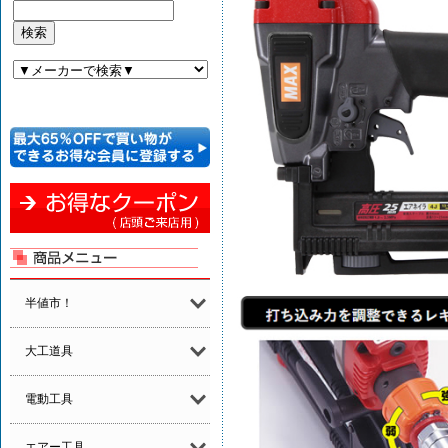
半値市！
大工道具
電動工具
エアー工具