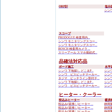
ORP計
塩分
シンワ
スコープ
PRODOGUE 検査用内...
シンワ モニタリングスコー...
シンワ モニタリングスコー...
BOSCH 検査用カメラ ...
スリーアール スマホ接続式...
品確法対応品
ボード施工
水平
シンワ 下地探し どこ太P...
シンワ
シンワ ビスピッチマーカー...
シンワ
タジマ ピッチライン割付チ...
シンワ
シンワ 下地探し どこ太P...
シンワ
シンワ ビスピッチマーカー...
シンワ
ヒーター・クーラー
投込みヒーター
暖房
投込み(湯沸し)ヒーター ...
静岡製
投込み(湯沸し)ヒーター ...
静岡製
投込み(湯沸し)ヒーター ...
静岡製