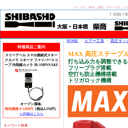
マックス、MAX、高圧、ステープル、エアネイ
｜
｜
HOME
商
HOME
->
エアー工具
->
高圧タッ
特価商品ご案内
MAX 高圧ステープル用
スリーアール スマホ接続式スネー
クカメラ コネーク ファイバースコ
打ち込み力を調整できる
ープ 内視鏡カメラ 3R-SMPSNAKE
フリープラグ搭載
空打ち防止機構搭載
トリガロック機構
オープン価格↓
特別価格￥3,960円
（税込4,356円）
≫詳細はこちら
キーワード検索