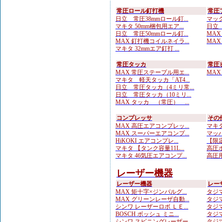
常圧ロール釘打機
常圧
日立 常圧38mmロール釘...
マック
マキタ 50mm梱包用エア...
日立 
日立 常圧50mmロール釘...
MAX
MAX 釘打機コイルネイラ...
MAX
マキタ 32mmエア釘打 ...
常圧タッカ
常圧
MAX 常圧ステープル用エ...
MAX
マキタ 軽天タッカ「AT4...
日立 常圧タッカ（4ミリ常...
日立 常圧タッカ（10ミリ...
MAX タッカ （常圧） ...
コンプレッサ
その
MAX 高圧エアコンプレッ...
マキタ
MAX スーパーエアコンプ...
マッハ
HiKOKI エアコンプレ...
【限定
マキタ 【タンク容量11L...
高圧ホ
マキタ 46気圧エアコンプ...
高圧用
レーザー機器
レーザー機器
レー
MAX 矩十字×ジンバルグ...
タジマ
MAX グリーンレーザ自動...
タジマ
シンワ レーザーロボ ＬＥ...
タジマ
BOSCH ボッシュ ミニ...
タジマ
シンワ スピニングレーザー...
タジマ