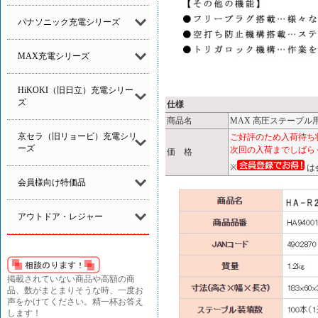
パナソニック充電シリーズ
MAX充電シリーズ
HiKOKI（旧日立）充電シリー
ズ
仕様
商品名
MAX 高圧ステープル用エ
京セラ（旧リョービ）充電シリ
ご好評のため入荷待ち
ーズ
次回の入荷までしばら
価 格
※
は
会員様向け特価品
アウトドア・レジャー
掲載されていない商品や高額の商
品、数がまとまりそうな時、一度お
声をかけてください。精一杯お答え
します！