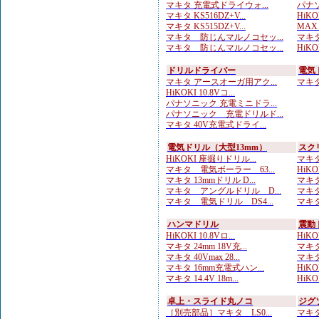
マキタ 充電式ドライウォ...
パナソ
マキタ KS516DZ+V...
HiKO
マキタ KS515DZ+V...
MAX
マキタ 防じんマルノコセッ...
マキタ
マキタ 防じんマルノコセッ...
HiKOK
ドリルドライバー
電気
マキタ アースオーガ用アク...
マキタ 
HiKOKI 10.8Vコ...
パナソニック 充電ミニドラ...
パナソニック 充電ドリルド...
マキタ 40V充電式ドライ...
電気ドリル（大型13mm）
スク
HiKOKI 座掘りドリル...
マキタ
マキタ 電気ボーラー 63...
HiK
マキタ 13mmドリル D...
マキタ
マキタ アングルドリル D...
マキタ
マキタ 電気ドリル DS4...
マキタ
ハンマドリル
震動
HiKOKI 10.8Vロ...
HiKOK
マキタ 24mm 18V充...
マキタ
マキタ 40Vmax 28...
マキタ
マキタ 16mm充電式ハン...
HiKOK
マキタ 14.4V 18m...
HiKOK
卓上・スライド丸ノコ
ジグ
［別売部品］マキタ LS0...
マキタ