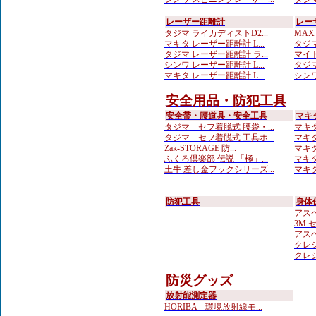
レーザー距離計
レー
タジマ ライカディストD2...
MAX
マキタ レーザー距離計 L...
タジマ
タジマ レーザー距離計 ラ...
マイト
シンワ レーザー距離計 L...
タジマ
マキタ レーザー距離計 L...
シンワ
安全用品・防犯工具
安全帯・腰道具・安全工具
マキ
タジマ セフ着脱式 腰袋・...
マキタ
タジマ セフ着脱式 工具ホ...
マキタ
Zak-STORAGE 防...
マキタ
ふくろ倶楽部 伝説 「極」...
マキタ
土牛 差し金フックシリーズ...
マキタ
防犯工具
身体
アスベ
3M 
アスベ
クレシ
クレシ
防災グッズ
放射能測定器
HORIBA 環境放射線モ...