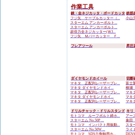
作業工具
鋏・全ネジカッタ・ボードカッタ
鉄筋
フジ矢 ケーブルカッター（...
小山刃
スターエム アンカーボルト...
スターエム アンカーボルト...
超倍力全ネジカッター(Ｗ3...
フジ矢 Ｍバーカッター Ｆ...
フレアツール
昇圧
ダイヤモンドホイール
切断
マキタ 正配列レーザーブレ...
富士製
マキタ ダイヤモンドホイ...
柳瀬（
マキタ 正配列レーザーブレ...
マキタ
マキタ ダイヤモンドホイ...
マキタ
マキタ 正配列レーザーブレ...
マキタ
ドリルチャック・ドリルスタンド
キリ
モトコマ ルーフボルト締ホ...
アース
スターエム No.50P ...
粂田（
モトコマ インパクト用振動...
スター
スターエム No.50W ...
ライト
モトコマ SDS六角軸用ホ...
DENS