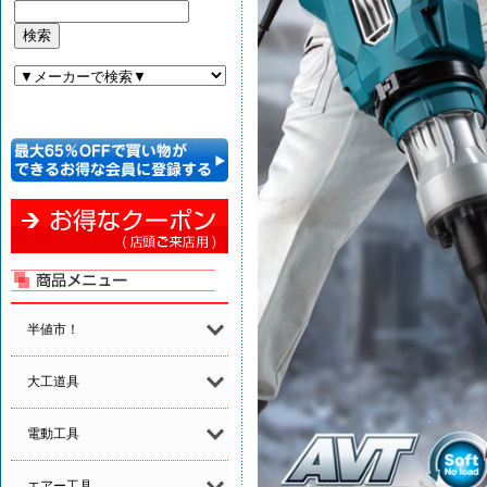
半値市！
大工道具
電動工具
エアー工具