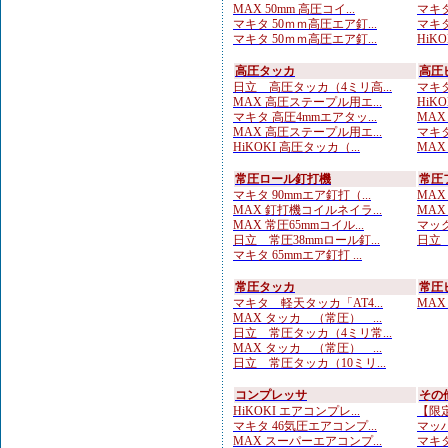
MAX 50mm 高圧コイ...
マキタ
マキタ 50ｍｍ高圧エア釘...
マキタ
マキタ 50ｍｍ高圧エア釘...
HiKO
高圧タッカ
高圧
日立 高圧タッカ（4ミリ高...
マキタ
MAX 高圧ステープル用エ...
HiK
マキタ 高圧4mmエアタッ...
MAX
MAX 高圧ステープル用エ...
マキタ
HiKOKI 高圧タッカ（...
MAX
常圧ロール釘打機
常圧
マキタ 90mmエア釘打（...
MAX
MAX 釘打機コイルネイラ...
MAX
MAX 常圧65mmコイル...
マック
日立 常圧38mmロール釘...
日立 
マキタ 65mmエア釘打 ...
常圧タッカ
常圧
マキタ 軽天タッカ「AT4...
MAX
MAX タッカ （常圧） ...
日立 常圧タッカ（4ミリ常...
MAX タッカ （常圧） ...
日立 常圧タッカ（10ミリ...
コンプレッサ
その
HiKOKI エアコンプレ...
【限定
マキタ 46気圧エアコンプ...
マッハ
MAX スーパーエアコンプ...
マキタ