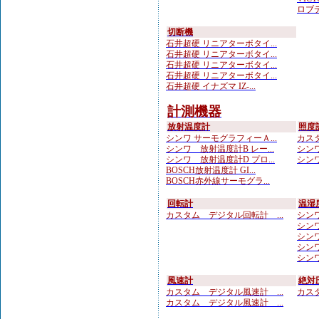
ロブテ
切断機
石井超硬 リニアターボタイ...
石井超硬 リニアターボタイ...
石井超硬 リニアターボタイ...
石井超硬 リニアターボタイ...
石井超硬 イナズマ IZ-...
計測機器
放射温度計
照度
シンワ サーモグラフィーＡ...
カスタ
シンワ 放射温度計B レー...
シンワ
シンワ 放射温度計D プロ...
シンワ
BOSCH放射温度計 GI...
BOSCH赤外線サーモグラ...
回転計
温湿
カスタム デジタル回転計 ...
シンワ
シンワ
シンワ
シンワ
シンワ
風速計
絶対
カスタム デジタル風速計 ...
カスタ
カスタム デジタル風速計 ...