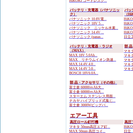
HiKOKI コードレスク...
バッテリ・充電器（パナソニッ
バッ
ク）
（Hi
パナソニック 10.8V電...
HiKO
パナソニック 18V 5....
HiK
パナソニック ニッケル水素...
HiKOK
パナソニック 14.4V ...
HiKOK
パナソニック (panas...
日立工
バッテリ・充電器・ラジオ
部 
（MAX）
マキタ
MAX 18V 5.0Ah...
マキタ
MAX リチウムイオン急速...
マキタ
MAX 14.4V 4.0...
マキタ 
MAX 14.4V 5.0...
マキタ
BOSCH 18V6.0A...
部 品・アクセサリ（その他）
富士倉 60000ｍAh大...
富士倉 60000ｍAh大...
スターエム ステンレス用面...
ナカヤ ハイブリッド式集じ...
富士倉 3000Wビッグパ...
エアー工具
高圧ロール釘打機
高圧
マキタ 50mm高圧エア釘...
HiKO
MAX 50mm 高圧コイ...
日立 