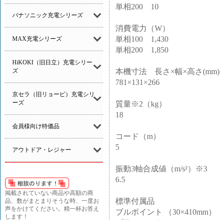
単相200 10
パナソニック充電シリーズ
消費電力（W）
単相100 1,430
MAX充電シリーズ
単相200 1,850
HiKOKI（旧日立）充電シリー
本機寸法 長さ×幅×高さ(mm)
ズ
781×131×266
京セラ（旧リョービ）充電シリ
ーズ
質量※2（kg）
18
会員様向け特価品
コード（m）
5
アウトドア・レジャー
振動3軸合成値（m/s²）※3
6.5
掲載されていない商品や高額の商
標準付属品
品、数がまとまりそうな時、一度お
声をかけてください。精一杯お答え
ブルポイント （30×410mm）
します！