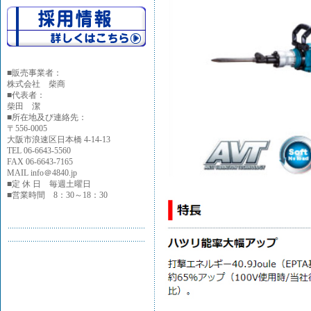
■
販売事業者：
株式会社 柴商
■代表者：
柴田 潔
■所在地及び連絡先：
〒556-0005
大阪市浪速区日本橋 4-14-13
TEL 06-6643-5560
FAX 06-6643-7165
MAIL info＠4840.jp
■定 休 日 毎週土曜日
■営業時間 8：30～18：30