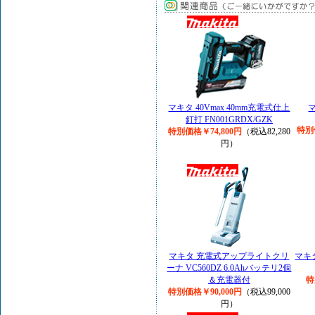
マキタ 40Vmax 40mm充電式仕上
マ
釘打 FN001GRDX/GZK
特別
特別価格￥74,800円
（税込82,280
円）
マキタ 充電式アップライトクリ
マキタ
ーナ VC560DZ 6.0Ahバッテリ2個
＆充電器付
特
特別価格￥90,000円
（税込99,000
円）