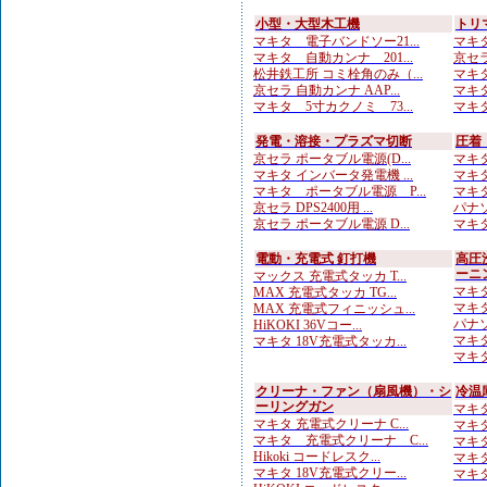
小型・大型木工機
トリ
マキタ 電子バンドソー21...
マキタ
マキタ 自動カンナ 201...
京セラ
松井鉄工所 コミ栓角のみ（...
マキタ
京セラ 自動カンナ AAP...
マキタ
マキタ 5寸カクノミ 73...
マキタ
発電・溶接・プラズマ切断
圧着
京セラ ポータブル電源(D...
マキタ
マキタ インバータ発電機 ...
マキタ
マキタ ポータブル電源 P...
マキタ
京セラ DPS2400用 ...
パナソ
京セラ ポータブル電源 D...
マキタ
電動・充電式 釘打機
高圧
ーニ
マックス 充電式タッカ T...
マキタ
MAX 充電式タッカ TG...
マキタ
MAX 充電式フィニッシュ...
パナソ
HiKOKI 36Vコー...
マキタ
マキタ 18V充電式タッカ...
マキタ
クリーナ・ファン（扇風機）・シ
冷温
ーリングガン
マキタ
マキタ 充電式クリーナ C...
マキタ
マキタ 充電式クリーナ C...
マキタ 
Hikoki コードレスク...
マキタ
マキタ 18V充電式クリー...
マキタ