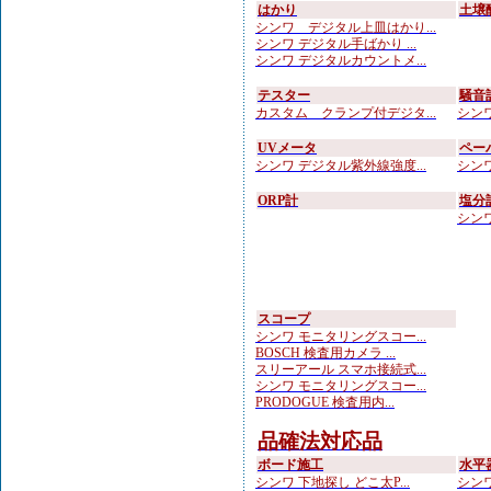
はかり
土壌
シンワ デジタル上皿はかり...
シンワ デジタル手ばかり ...
シンワ デジタルカウントメ...
テスター
騒音
カスタム クランプ付デジタ...
シンワ
UVメータ
ペー
シンワ デジタル紫外線強度...
シンワ
ORP計
塩分
シンワ
スコープ
シンワ モニタリングスコー...
BOSCH 検査用カメラ ...
スリーアール スマホ接続式...
シンワ モニタリングスコー...
PRODOGUE 検査用内...
品確法対応品
ボード施工
水平
シンワ 下地探し どこ太P...
シンワ