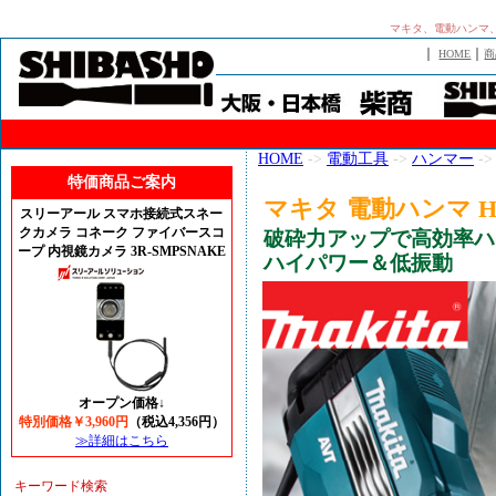
マキタ、電動ハンマ、
｜
｜
HOME
商
HOME
->
電動工具
->
ハンマー
->
特価商品ご案内
マキタ 電動ハンマ HM
スリーアール スマホ接続式スネー
クカメラ コネーク ファイバースコ
破砕力アップで高効率ハ
ープ 内視鏡カメラ 3R-SMPSNAKE
ハイパワー＆低振動
オープン価格↓
特別価格￥3,960円
（税込4,356円）
≫詳細はこちら
キーワード検索