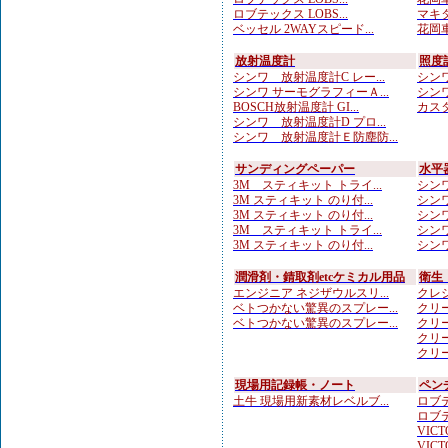
ロブテックス LOBS...
マキタ
ベッセル 2WAYスピード...
花岡車
放射温度計
照度
シンワ 放射温度計C レー...
シンワ
シンワ サーモグラフィーＡ...
シンワ
BOSCH放射温度計 GI...
カスタ
シンワ 放射温度計D プロ...
シンワ 放射温度計Ｅ防塵防...
サンディングペーパー
水平
3M スティキット トライ...
シンワ
3M スティキット のり付...
シンワ
3M スティキット のり付...
シンワ
3M スティキット トライ...
シンワ
3M スティキット のり付...
シンワ
潤滑剤・錆取剤etcケミカル用品
衛生
エンジニア ネジザウルスリ...
クレシ
ベトつかない驚異のスプレー...
クリー
ベトつかない驚異のスプレー...
クリー
クリー
クリー
現場用記録帳・ノート
ペン
土牛 現場用新素材レベルブ...
ロブテ
ロブテ
VICTO
VICTO