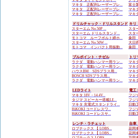
マキタ ダイヤモンドホイ...
ノリタ
マキタ 正配列レーザーブレ...
富士製
マキタ 正配列レーザーブレ...
マキタ
マキタ 正配列レーザーブレ...
マキタ
ドリルチャック・ドリルスタンド
キリ
スターエム No.50P ...
スター
スターエム ドリルスタンド...
スター
モトコマ ルーフボルト締ホ...
粂田（
スターエム No.50W ...
大日商
モトコマ インパクト用振動...
粂田（
ブルポイント・チゼル
トリ
ラクダ 電動ハンマー用ラン...
マキタ
ラクダ 電動ハンマー用ラン...
マキタ
ハウスBM SDSプラス用...
マキタ
BOSCH SDSプラス用...
マキタ
ラクダ 電動ハンマー用ラン...
マキタ
LEDライト
電工
マキタ 18V・14.4V...
フジマ
タジマ スピーカー搭載LE...
フジマ
マキタ 充電式スタンドライ...
日動工
HiKOKI コードレスワ...
フジマ
HiKOKI コードレスサ...
日動工
レンチ・ラチェット
台車
ロブテックス 【 LOBS...
花岡車
ロブテックス 【 LOBS...
花岡車
ロブテックス LOBS...
花岡車