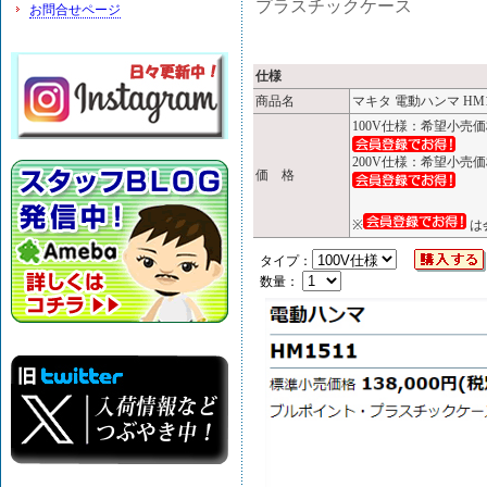
プラスチックケース
お問合せページ
仕様
商品名
マキタ 電動ハンマ HM1
100V仕様：希望小売
200V仕様：希望小売
価 格
※
は
タイプ：
数量：