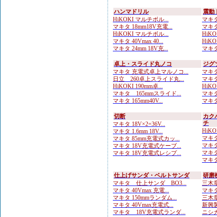
ハンマドリル
震動
HiKOKI マルチボル...
マキタ
マキタ 18mm18V充電...
マキタ
HiKOKI マルチボル...
HiKOK
マキタ 40Vmax 40...
HiKOK
マキタ 24mm 18V充...
マキタ
卓上・スライド丸ノコ
ジグ
マキタ 充電式卓上マルノコ...
マキタ
日立 260卓上スライド丸...
マキタ
HiKOKI 190mm卓...
HiKO
マキタ 165mmスライド...
マキタ
マキタ 165mm40V...
マキタ
切断
カク
チ
マキタ 18V×2=36V...
HiKO
マキタ 1.6mm 18V...
マキタ
マキタ 85mm充電式カッ...
マキタ
マキタ 18V充電式ケーブ...
マキタ
マキタ 18V充電式レシプ...
マキタ
仕上げサンダ・ベルトサンダ
研磨
マキタ 仕上サンダ BO3...
三木章
マキタ 40Vmax 充電...
マキタ
マキタ 150mmランダム...
三木章
マキタ 40Vmax充電式...
新興製
マキタ 18V充電式ランダ...
ニシガ