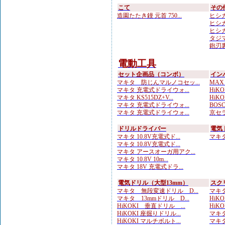
こて
その
造園たたき鏝 元首 750...
ヒシカ
ヒシカ
ヒシカ
タジマ
鉋刃
電動工具
セット企画品（コンボ）
イン
マキタ 防じんマルノコセッ...
MAX
マキタ 充電式ドライウォ...
HiKOK
マキタ KS515DZ+V...
HiKOK
マキタ 充電式ドライウォ...
BOS
マキタ 充電式ドライウォ...
京セラ
ドリルドライバー
電気
マキタ 10.8V充電式ド...
マキタ 
マキタ 10.8V充電式ド...
マキタ アースオーガ用アク...
マキタ 10.8V 10m...
マキタ 18V 充電式ドラ...
電気ドリル（大型13mm）
スク
マキタ 無段変速ドリル D...
マキタ
マキタ 13mmドリル D...
HiK
HiKOKI 垂直ドリル ...
HiK
HiKOKI 座掘りドリル...
マキタ
HiKOKI マルチボルト...
マキタ