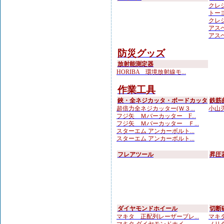
クレシ
トーヨ
クレシ
アスベ
アスベ
防災グッズ
放射能測定器
HORIBA 環境放射線モ...
作業工具
鋏・全ネジカッタ・ボードカッタ
鉄筋
超倍力全ネジカッター(Ｗ３...
小山刃
フジ矢 Ｍバーカッター F...
フジ矢 Ｍバーカッター Ｆ...
スターエム アンカーボルト...
スターエム アンカーボルト...
フレアツール
昇圧
ダイヤモンドホイール
切断
マキタ 正配列レーザーブレ...
マキタ