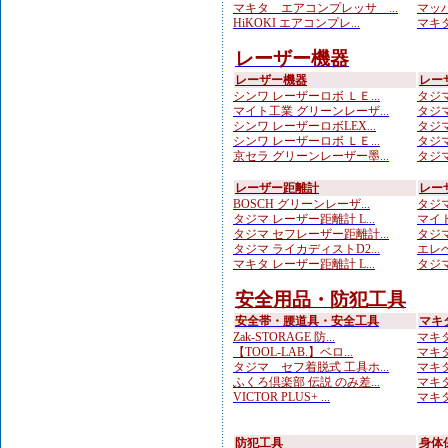
マキタ エアコンプレッサ ...
マッハ
HiKOKI エアコンプレ...
マキタ
レーザー機器
レーザー機器
レー
シンワ レーザーロボ ＬＥ...
タジマ
マイト工業 グリーンレーザ...
タジマ
シンワ レーザーロボLEX...
タジマ
シンワ レーザーロボ ＬＥ...
タジマ
京セラ グリーンレーザー墨...
タジマ
レーザー距離計
レー
BOSCH グリーンレーザ...
タジマ
タジマ レーザー距離計 L...
マイト
タジマ セフレーザー距離計...
タジマ
タジマ ライカディストD2...
エレベ
マキタ レーザー距離計 L...
タジマ
安全用品・防犯工具
安全帯・腰道具・安全工具
マキ
Zak-STORAGE 防...
マキタ
【TOOL-LAB.】ベロ...
マキタ
タジマ セフ着脱式 工具ホ...
マキタ
ふくろ倶楽部 伝説 のみ差...
マキタ
VICTOR PLUS+ ...
マキタ
防犯工具
身体