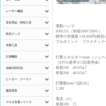
レーザー機器
安全用品・防犯工具
電動ハンマ
HM1511（単相100V/200V）
防災グッズ
標準小売価格 138,000円(税別)
ブルポイント・プラスチック
作業工具
計測機器
打撃エネルギーJoule（ジュ
（EPTA基準※1/旧基準値）
単相100 40.9/54.7
品確法対応品
単相200 48.9/54.7
ヒーター・クーラー
打撃数(min⁻¹)[回/分]
1,300
園芸用具
電流（A）
マキタ充電シリーズ
単相100 15