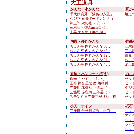
大工道具
かんな・小かんな
豆か
千代鶴貞秀 「淡路の夕凪」...
垣之作
タジマ 石膏ボードカンナ（...
常三郎 穴の鉋 寸八（70...
三木龍 小鉋42mm 白台...
高昇 ヤリ鉋 15mm 桐...
内丸・外丸かんな
特殊
ちょん平 内丸かんな 30...
三木龍 
ちょん平 内丸かんな 42...
三木龍
ちょん平 内丸かんな 12...
貴克 
ちょん平 内丸かんな 24...
ちょん
ちょん平 内丸かんな 48...
常三郎
玄能・ハンマー・柄(え)
のこ
孫光 こやすけ（1.5Kg...
ゼット
王将 舞台屋槌 磨 角柄付
ゼット
玄能用 赤樫柄 上等品（（...
タジマ
玄能用 赤樫柄 上等品（（...
ゼット
ステン八角玄能曲がり柄 桜...
ゼット
小刀・ナイフ
砥石
三代目 千代鶴貞秀 小刀「...
シャプ
アイウ
シャプト
シャプト
シャプ