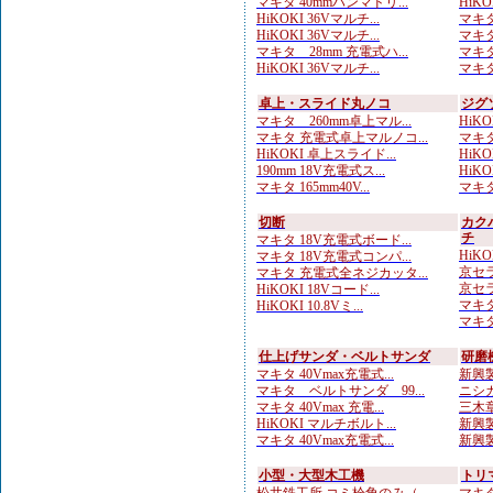
マキタ 40mmハンマドリ...
HiKOK
HiKOKI 36Vマルチ...
マキタ
HiKOKI 36Vマルチ...
マキタ
マキタ 28mm 充電式ハ...
マキタ
HiKOKI 36Vマルチ...
マキタ
卓上・スライド丸ノコ
ジグ
マキタ 260mm卓上マル...
HiK
マキタ 充電式卓上マルノコ...
マキタ
HiKOKI 卓上スライド...
HiKO
190mm 18V充電式ス...
HiKO
マキタ 165mm40V...
マキタ
切断
カク
チ
マキタ 18V充電式ボード...
HiKO
マキタ 18V充電式コンパ...
京セラ
マキタ 充電式全ネジカッタ...
京セラ
HiKOKI 18Vコード...
マキタ
HiKOKI 10.8Vミ...
マキタ
仕上げサンダ・ベルトサンダ
研磨
マキタ 40Vmax充電式...
新興製
マキタ ベルトサンダ 99...
ニシガ
マキタ 40Vmax 充電...
三木章
HiKOKI マルチボルト...
新興製
マキタ 40Vmax充電式...
新興製
小型・大型木工機
トリ