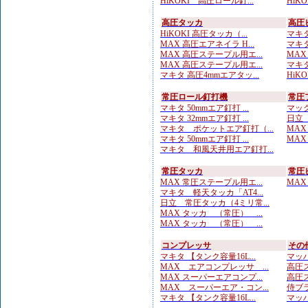
HiKOKI 高圧ロール釘...
HiKO
高圧タッカ
高圧
HiKOKI 高圧タッカ（...
マキタ
MAX 高圧エアネイラ H...
マキタ
MAX 高圧ステープル用エ...
MAX
MAX 高圧ステープル用エ...
マキタ
マキタ 高圧4mmエアタッ...
HiK
常圧ロール釘打機
常圧
マキタ 50mmエア釘打 ...
マック
マキタ 32mmエア釘打 ...
日立 
マキタ ポケットエア釘打（...
MAX
マキタ 50mmエア釘打 ...
MAX
マキタ 和風天井用エア釘打...
常圧タッカ
常圧
MAX 常圧ステープル用エ...
MAX
マキタ 軽天タッカ「AT4...
日立 常圧タッカ（4ミリ常...
MAX タッカ （常圧） ...
MAX タッカ （常圧） ...
コンプレッサ
その
マキタ 【タンク容量16L...
マッハ
MAX エアコンプレッサ ...
高圧ス
MAX スーパーエアコンプ...
高圧ス
MAX スーパーエア・コン...
侍ブラ
マキタ 【タンク容量16L...
マッハ