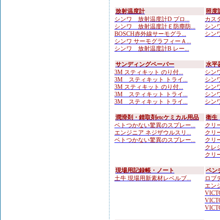
放射温度計
照度
シンワ 放射温度計D プロ...
カスタ
シンワ 放射温度計Ｅ防塵防...
シンワ
BOSCH赤外線サーモグラ...
シンワ
シンワ サーモグラフィーＡ...
シンワ 放射温度計B レー...
サンディングペーパー
水平
3M スティキット のり付...
シンワ
3M スティキット トライ...
シンワ
3M スティキット のり付...
シンワ
3M スティキット トライ...
シンワ
3M スティキット トライ...
シンワ
潤滑剤・錆取剤etcケミカル用品
衛生
ベトつかない驚異のスプレー...
クリー
エンジニア ネジザウルスリ...
クリー
ベトつかない驚異のスプレー...
クリー
クレシ
クリー
現場用記録帳・ノート
ペン
土牛 現場用新素材レベルブ...
ロブテ
エンジ
VICTO
VICTO
VICTO