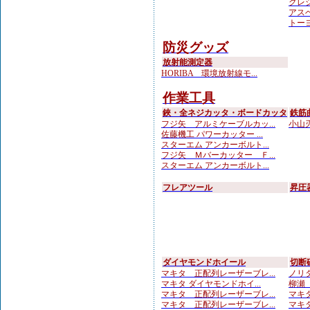
クレシ
アスベ
トーヨ
防災グッズ
放射能測定器
HORIBA 環境放射線モ...
作業工具
鋏・全ネジカッタ・ボードカッタ
鉄筋
フジ矢 アルミケーブルカッ...
小山刃
佐藤機工 パワーカッター ...
スターエム アンカーボルト...
フジ矢 Ｍバーカッター Ｆ...
スターエム アンカーボルト...
フレアツール
昇圧
ダイヤモンドホイール
切断
マキタ 正配列レーザーブレ...
ノリタ
マキタ ダイヤモンドホイ...
柳瀬（
マキタ 正配列レーザーブレ...
マキタ
マキタ 正配列レーザーブレ...
マキタ