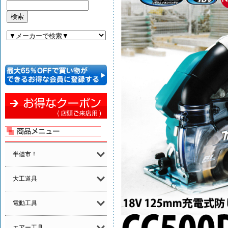
半値市！
大工道具
電動工具
エアー工具