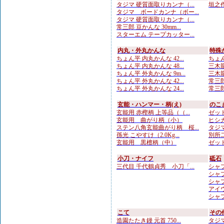
タジマ 硬質面取りカンナ（...
垣之作
タジマ ボードカンナ（ボー...
タジマ 硬質面取りカンナ（...
常三郎 豆かんな 30mm...
スターエム テープカッター...
内丸・外丸かんな
特殊
ちょん平 内丸かんな 42...
ちょん
ちょん平 内丸かんな 48...
三木龍 
ちょん平 外丸かんな 9m...
三木龍 
ちょん平 外丸かんな 42...
常三郎
ちょん平 外丸かんな 24...
常三郎
玄能・ハンマー・柄(え)
のこ
玄能用 赤樫柄 上等品（（...
ゼット
玄能用 曲がり柄（小）
ヒシカ
ステン八角玄能曲がり柄 桜...
タジマ
孫光 こやすけ（2.0Kg...
別所二
玄能用 黒檀柄（中）
ゼット
小刀・ナイフ
砥石
三代目 千代鶴貞秀 小刀「...
シャプ
シャプ
シャプト
アイウ
シャプ
こて
その
造園たたき鏝 元首 750...
タジマ