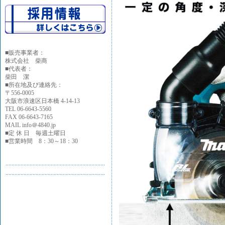
■
販売事業者：
株式会社 柴商
■代表者：
柴田 潔
■所在地及び連絡先：
〒556-0005
大阪市浪速区日本橋 4-14-13
TEL 06-6643-5560
FAX 06-6643-7165
MAIL info＠4840.jp
■定 休 日 毎週土曜日
■営業時間 8：30～18：30