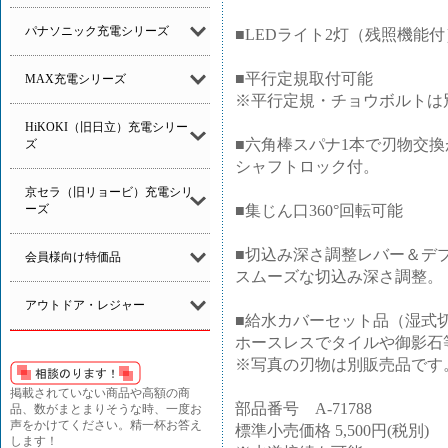
パナソニック充電シリーズ
■LEDライト2灯（残照機能付
■平行定規取付可能
MAX充電シリーズ
※平行定規・チョウボルトは
HiKOKI（旧日立）充電シリー
■六角棒スパナ1本で刃物交換
ズ
シャフトロック付。
京セラ（旧リョービ）充電シリ
■集じん口360°回転可能
ーズ
■切込み深さ調整レバー＆デ
会員様向け特価品
スムーズな切込み深さ調整。
アウトドア・レジャー
■給水カバーセット品（湿式
ホースレスでタイルや御影石
※写真の刃物は別販売品です
掲載されていない商品や高額の商
部品番号 A-71788
品、数がまとまりそうな時、一度お
声をかけてください。精一杯お答え
標準小売価格 5,500円(税別)
します！