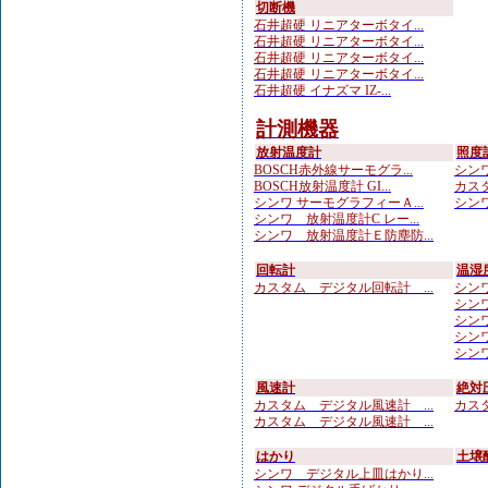
切断機
石井超硬 リニアターボタイ...
石井超硬 リニアターボタイ...
石井超硬 リニアターボタイ...
石井超硬 リニアターボタイ...
石井超硬 イナズマ IZ-...
計測機器
放射温度計
照度
BOSCH赤外線サーモグラ...
シンワ
BOSCH放射温度計 GI...
カスタ
シンワ サーモグラフィーＡ...
シンワ
シンワ 放射温度計C レー...
シンワ 放射温度計Ｅ防塵防...
回転計
温湿
カスタム デジタル回転計 ...
シンワ
シンワ
シンワ
シンワ
シンワ
風速計
絶対
カスタム デジタル風速計 ...
カスタ
カスタム デジタル風速計 ...
はかり
土壌
シンワ デジタル上皿はかり...