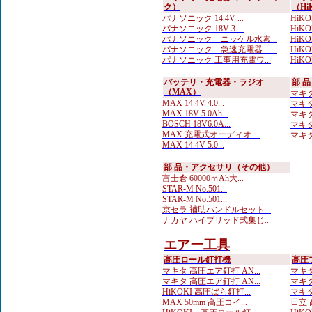
ク）
（Hi
パナソニック 14.4V ...
HiK
パナソニック 18V 3....
HiKOK
パナソニック ニッケル水素...
HiKO
パナソニック 急速充電器 ...
HiKOK
パナソニック 工事用充電ワ...
HiKOK
バッテリ・充電器・ラジオ
部 
（MAX）
マキタ
MAX 14.4V 4.0...
マキタ
MAX 18V 5.0Ah...
マキタ 
BOSCH 18V6.0A...
マキタ
MAX 充電式オーディオ ...
マキタ
MAX 14.4V 5.0...
部 品・アクセサリ（その他）
富士倉 60000ｍAh大...
STAR-M No.501...
STAR-M No.501...
京セラ 補助ハンドルセット...
ナカヤ ハイブリッド式集じ...
エアー工具
高圧ロール釘打機
高圧
マキタ 高圧エア釘打 AN...
マキタ
マキタ 高圧エア釘打 AN...
マキタ
HiKOKI 高圧ばら釘打...
マキタ
MAX 50mm 高圧コイ...
日立 