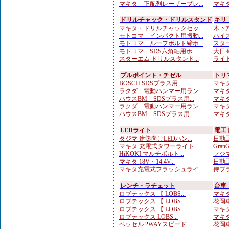
マキタ 正配列レーザーブレ...
マキタ
ドリルチャック・ドリルスタンド
キリ
マキタ・ドリルチャックセッ...
木下穴
モトコマ インパクト用振動...
ハイス
モトコマ ルーフボルト締ホ...
スター
モトコマ SDS六角軸用ホ...
大日商
スターエム ドリルスタンド...
ライト
ブルポイント・チゼル
トリ
BOSCH SDSプラス用...
マキタ
ラクダ 電動ハンマー用ラン...
マキタ
ハウスBM SDSプラス用...
マキタ
ラクダ 電動ハンマー用ラン...
マキタ
ハウスBM SDSプラス用...
マキタ
LEDライト
電工
タジマ 建築向けLEDハン...
日動工
マキタ 充電式タワーライト...
Gran
HiKOKI マルチボルト...
フジマ
マキタ 18V・14.4V...
日動工
マキタ充電式フラッシュライ...
侍ブラ
レンチ・ラチェット
台車
ロブテックス 【 LOBS...
マキタ
ロブテックス 【 LOBS...
花岡車
ロブテックス 【 LOBS...
マキタ
ロブテックス LOBS...
マキタ
ベッセル 2WAYスピード...
花岡車