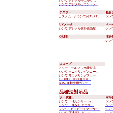
シンワ デジタル手ばかり ...
シンワ デジタルカウントメ...
テスター
騒音
カスタム クランプ付デジタ...
シンワ
UVメータ
ペー
シンワ デジタル紫外線強度...
シンワ
ORP計
塩分
シンワ
スコープ
スリーアール スマホ接続式...
シンワ モニタリングスコー...
シンワ モニタリングスコー...
PRODOGUE 検査用内...
BOSCH 検査用カメラ ...
品確法対応品
ボード施工
水平
シンワ 下地センサー Ba...
シンワ
シンワ 下地探し どこ太P...
シンワ
シンワ ビスピッチマーカー...
シンワ
シンワ 下地探し どこ太 ...
シンワ