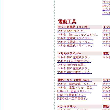
タジマ
鉋の台
ヒシカ
ヒシカ
電動工具
セット企画品（コンボ）
イン
マキタ KS515DZ+V...
マキタ
マキタ 防じんマルノコセッ...
京セラ
マキタ 充電式ドライウォ...
マキタ
マキタ 充電式ドライウォ...
マキタ
マキタ 充電式ドライウォ...
マキタ
ドリルドライバー
電気
マキタ 18V 充電式ドラ...
マキタ 
マキタ 13mm充電式アン...
マキタ 40Vmax 充電...
マキタ 18V 充電式ドラ...
マキタ 40V充電式ドライ...
電気ドリル（大型13mm）
スク
マキタ 無段変速ドリル D...
マキタ
マキタ 電気ドリル 630...
HiKO
HiKOKI 垂直ドリル ...
マキタ
HiKOKI 電気ドリル ...
HiK
HiKOKI 木工用電気ド...
マキタ
ハンマドリル
震動