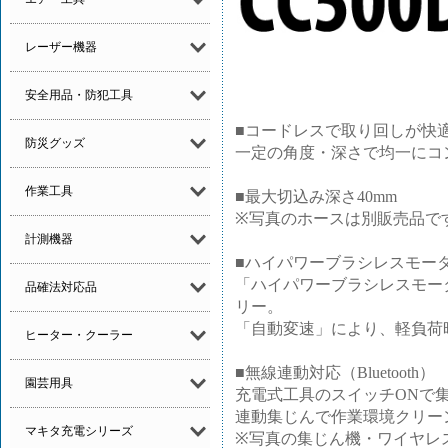
レーザー機器
安全用品・防犯工具
■コードレスで取り回しが快
防災グッズ
一定の角度・深さで均一にコ
作業工具
■最大切込み深さ40mm
※写真のホースは別販売品で
計測機器
■ハイパワーブラシレスモー
「ハイパワーブラシレスモー
品確法対応品
リー。
「自動変速」により、軽負荷
ヒーター・クーラー
■無線連動対応（Bluetooth）
園芸用具
充電式工具のスイッチONで
連動集じんで作業環境クリー
マキタ充電シリーズ
※写真の集じん機・ワイヤレ