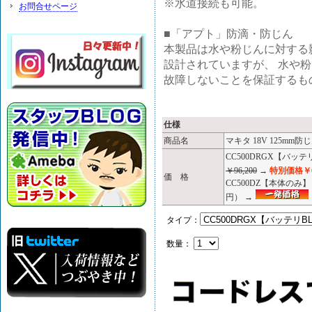
※水道接続も可能。
お問合せページ
■「アプト」防滴・防じん
本製品は水や粉じんに対する
設計されていますが、 水や
故障しないことを保証するも
仕様
商品名
マキタ 18V 125mm防じ
CC500DRGX【バッ
￥96,200
→
特別価格￥6
価 格
CC500DZ【本体のみ
円） →
タイプ：
数量：