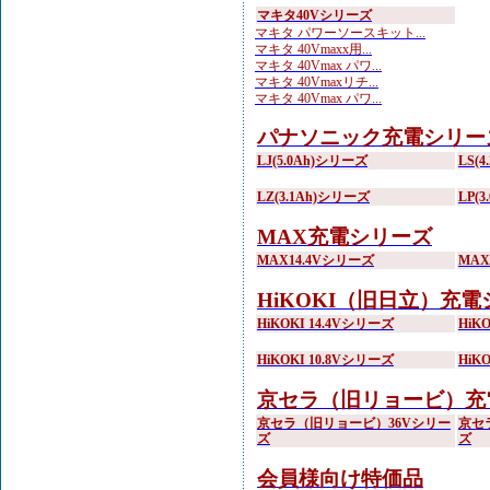
マキタ40Vシリーズ
マキタ パワーソースキット...
マキタ 40Vmaxx用...
マキタ 40Vmax パワ...
マキタ 40Vmaxリチ...
マキタ 40Vmax パワ...
パナソニック充電シリー
LJ(5.0Ah)シリーズ
LS(
LZ(3.1Ah)シリーズ
LP(
MAX充電シリーズ
MAX14.4Vシリーズ
MA
HiKOKI（旧日立）充
HiKOKI 14.4Vシリーズ
HiK
HiKOKI 10.8Vシリーズ
HiK
京セラ（旧リョービ）充
京セラ（旧リョービ）36Vシリー
京セ
ズ
ズ
会員様向け特価品