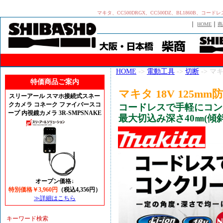
マキタ、CC500DRGX、CC500DZ、BL1860B
｜
｜
HOME
商
HOME
->
電動工具
->
切断
-> マキ
特価商品ご案内
マキタ 18V 125mm
スリーアール スマホ接続式スネー
クカメラ コネーク ファイバースコ
コードレスで手軽にコン
ープ 内視鏡カメラ 3R-SMPSNAKE
最大切込み深さ40㎜(傾斜
オープン価格↓
特別価格￥3,960円
（税込4,356円）
≫詳細はこちら
キーワード検索