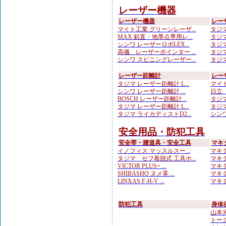
レーザー機器
レーザー機器
レー
マイト工業 グリーンレーザ...
タジマ
MAX 鉛直・地墨点専用レ...
タジマ
シンワ レーザーロボLEX...
タジマ
高儀 レーザーポインター ...
タジマ
シンワ スピニングレーザー...
タジマ
レーザー距離計
レー
タジマ レーザー距離計 L...
マイト
シンワ レーザー距離計 ...
日立 
BOSCH レーザー距離計...
タジマ
タジマ レーザー距離計 L...
タジマ
タジマ ライカディストD2...
シンワ
安全用品・防犯工具
安全帯・腰道具・安全工具
マキ
イノフィス マッスルスー...
マキタ
タジマ セフ着脱式 工具ホ...
マキタ
VICTOR PLUS+ ...
マキタ
SHIBASHO ヌメ革 ...
マキタ
LINXAS F-H-V ...
マキタ
防犯工具
身体
山本光学
トーヨ