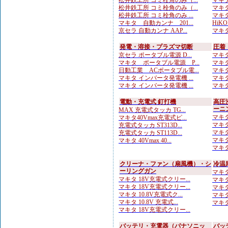
松井鉄工所 コミ栓角のみ（...
マキタ
松井鉄工所 コミ栓角のみ（...
マキタ
松井鉄工所 コミ栓角のみ ...
マキタ
マキタ 自動カンナ 201...
HiKO
京セラ 自動カンナ AAP...
マキタ
発電・溶接・プラズマ切断
圧着
京セラ ポータブル電源 D...
マキタ
マキタ ポータブル電源 P...
マキタ
日動工業 ACポータブル電...
マキタ
マキタ インバータ発電機 ...
マキタ
マキタ インバータ発電機 ...
マキタ
電動・充電式 釘打機
高圧
ーニ
MAX 充電式タッカ TG...
マキタ
マキタ40Vmax充電式ピ...
マキタ
充電式タッカ ST313D...
マキタ
充電式タッカ ST113D...
マキタ
マキタ 40Vmax 40...
マキタ
クリーナ・ファン（扇風機）・シ
冷温
ーリングガン
マキタ
マキタ 18V充電式クリー...
マキタ
マキタ 18V充電式クリー...
マキタ
マキタ 10.8V充電式ク...
マキタ 
マキタ 10.8V 充電式...
マキタ
マキタ 18V充電式クリー...
バッテリ・充電器（パナソニッ
バッ