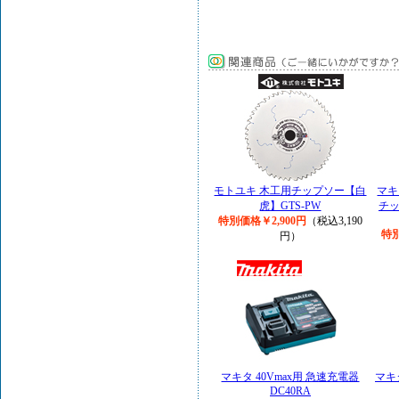
モトユキ 木工用チップソー【白
マキ
虎】GTS-PW
チップ
特別価格￥2,900円
（税込3,190
特別
円）
マキタ 40Vmax用 急速充電器
マキ
DC40RA