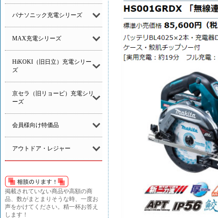
パナソニック充電シリーズ
MAX充電シリーズ
HiKOKI（旧日立）充電シリー
ズ
京セラ（旧リョービ）充電シリ
ーズ
会員様向け特価品
アウトドア・レジャー
掲載されていない商品や高額の商
品、数がまとまりそうな時、一度お
声をかけてください。精一杯お答え
します！