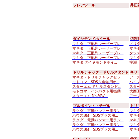
フレアツール
昇圧
ダイヤモンドホイール
切断
マキタ 正配列レーザーブレ...
ノリタ
マキタ 正配列レーザーブレ...
マキタ
マキタ 正配列レーザーブレ...
タジマ
マキタ 正配列レーザーブレ...
マキタ
マキタ ダイヤモンドホイ...
柳瀬（
ドリルチャック・ドリルスタンド
キリ
マキタ・ドリルチャックセッ...
アース
モトコマ SDS六角軸用ホ...
ハイス
スターエム ドリルスタンド...
スター
モトコマ インパクト用振動...
大西工
スターエム No.50W ...
アース
ブルポイント・チゼル
トリ
ラクダ 電動ハンマー用ラン...
マキタ
ハウスBM SDSプラス用...
マキタ
ラクダ 電動ハンマー用ラン...
マキタ
ラクダ 電動ハンマー用ラン...
マキタ
ハウスBM SDSプラス用...
マキタ