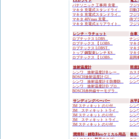
LEDライト
電工
パナソニック 工事用 充電...
フジマ
マキタ 充電式スタンドライ...
日動工
マキタ 充電式スタンドライ...
フジマ
マキタ 40Vmax 充電...
侍ブラ
マキタ 充電式エリアライト...
フジマ
レンチ・ラチェット
台車
ロブテックス LOBS...
ナンシ
ロブテックス 【 LOBS...
マキタ
ロブテックス LOBST...
マキタ
トップ 鋼製束レンチ KS...
マキタ
ロブテックス 【 LOBS...
花岡車
放射温度計
照度
シンワ 放射温度計B レー...
カスタ
BOSCH放射温度計 GI...
シンワ
シンワ 放射温度計Ｅ防塵防...
シンワ
シンワ 放射温度計D プロ...
BOSCH赤外線サーモグラ...
サンディングペーパー
水平
3M スティキット のり付...
シンワ
3M スティキット トライ...
シンワ
3M スティキット のり付...
シンワ
3M スティキット トライ...
シンワ
3M スティキット のり付...
シンワ
潤滑剤・錆取剤etcケミカル用品
衛生