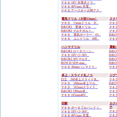
マキタ 18V 充電式ドラ...
マキタ 40Vmax 充電...
マキタ アースオーガ用アク...
電気ドリル（大型13mm）
スク
マキタ 13mmドリル D...
マキタ
HiKOKI 変速ドリル ...
マキタ
HiKOKI マルチボルト...
マキタ
マキタ 電気ボーラー 63...
HiK
マキタ ユニドリル 600...
マキタ
ハンマドリル
震動
HiKOKI ロータリハン...
HiKO
マキタ 18V×2=36V...
HiK
HiKOKI 36Vマルチ...
HiKO
BOSCH SDS-max...
HiKOK
マキタ 30mmハンマドリ...
マキタ
卓上・スライド丸ノコ
ジグ
日立 260卓上スライド丸...
マキタ
マキタ 260mm卓上マル...
HiKO
マキタ 165mmスライド...
マキタ
HiKOKI 190mm卓...
マキタ
マキタ 165mm40V...
マキタ
切断
カク
チ
マキタ ポータブルバンドソ...
マキタ
マキタ 18V×2=36V...
マキタ
マキタ 40Vmax 充電...