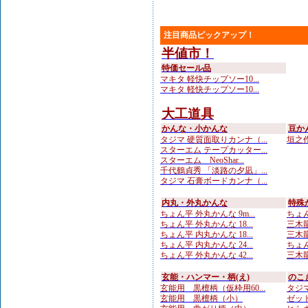
注目商品ピックアップ！
半値市！
特価セール品
マキタ 軽快チップソー10...
マキタ 軽快チップソー10...
大工道具
かんな・小かんな
豆か
タジマ 硬質面取りカンナ（...
垣之作
スターエム テープカッター...
スターエム NeoShar...
千代鶴貞秀 「淡路の夕凪」...
タジマ 石膏ボードカンナ（...
内丸・外丸かんな
特殊
ちょん平 外丸かんな 9m...
ちょん
ちょん平 外丸かんな 18...
三木龍
ちょん平 内丸かんな 18...
三木龍 
ちょん平 内丸かんな 24...
ちょん
ちょん平 外丸かんな 42...
三木龍 
玄能・ハンマー・柄(え)
のこ
玄能用 黒檀柄（仮枠用60...
タジマ
玄能用 黒檀柄（小）
ゼット