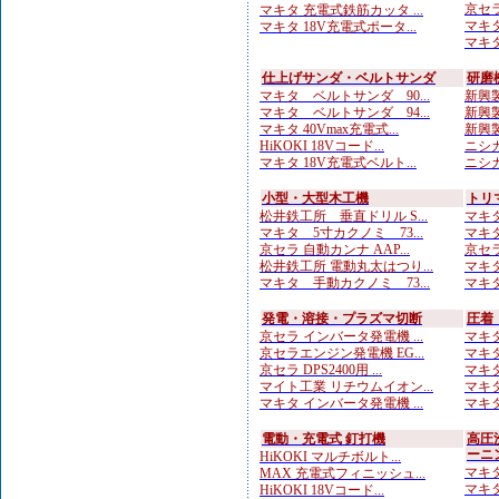
京セラ
マキタ 充電式鉄筋カッタ ...
マキタ
マキタ 18V充電式ポータ...
マキタ
仕上げサンダ・ベルトサンダ
研磨
マキタ ベルトサンダ 90...
新興製
マキタ ベルトサンダ 94...
新興製
マキタ 40Vmax充電式...
新興製
HiKOKI 18Vコード...
ニシガ
マキタ 18V充電式ベルト...
ニシガ
小型・大型木工機
トリ
松井鉄工所 垂直ドリル S...
マキタ
マキタ 5寸カクノミ 73...
マキタ
京セラ 自動カンナ AAP...
京セラ
松井鉄工所 電動丸太はつり...
マキタ
マキタ 手動カクノミ 73...
マキタ
発電・溶接・プラズマ切断
圧着
京セラ インバータ発電機 ...
マキタ
京セラエンジン発電機 EG...
マキタ
京セラ DPS2400用 ...
マキタ
マイト工業 リチウムイオン...
マキタ
マキタ インバータ発電機 ...
マキタ
電動・充電式 釘打機
高圧
ーニ
HiKOKI マルチボルト...
マキタ
MAX 充電式フィニッシュ...
マキタ
HiKOKI 18Vコード...