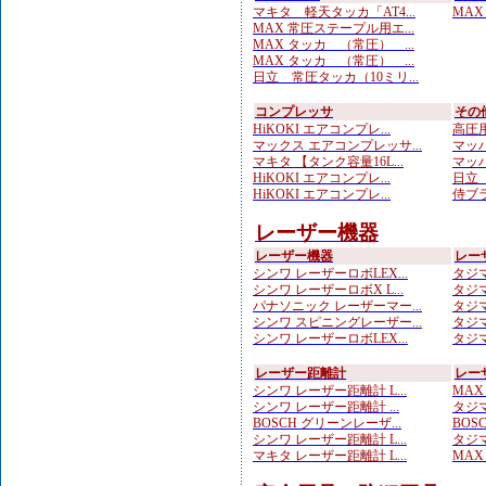
マキタ 軽天タッカ「AT4...
MAX
MAX 常圧ステープル用エ...
MAX タッカ （常圧） ...
MAX タッカ （常圧） ...
日立 常圧タッカ（10ミリ...
コンプレッサ
その
HiKOKI エアコンプレ...
高圧用
マックス エアコンプレッサ...
マッハ
マキタ 【タンク容量16L...
マッハ
HiKOKI エアコンプレ...
日立 
HiKOKI エアコンプレ...
侍ブラ
レーザー機器
レーザー機器
レー
シンワ レーザーロボLEX...
タジマ
シンワ レーザーロボX L...
タジマ
パナソニック レーザーマー...
タジマ
シンワ スピニングレーザー...
タジマ
シンワ レーザーロボLEX...
タジマ
レーザー距離計
レー
シンワ レーザー距離計 L...
MAX
シンワ レーザー距離計 ...
タジマ
BOSCH グリーンレーザ...
BOS
シンワ レーザー距離計 L...
タジマ
マキタ レーザー距離計 L...
MAX