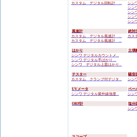
カスタム デジタル回転計 ...
シンワ
シンワ 
シンワ
シンワ
シンワ
風速計
絶対
カスタム デジタル風速計 ...
カスタ
カスタム デジタル風速計 ...
はかり
土壌
シンワ デジタルカウントメ...
シンワ デジタル手ばかり ...
シンワ デジタル上皿はかり...
テスター
騒音
カスタム クランプ付デジタ...
シンワ
UVメータ
ペー
シンワ デジタル紫外線強度...
シンワ
ORP計
塩分
シンワ
スコープ