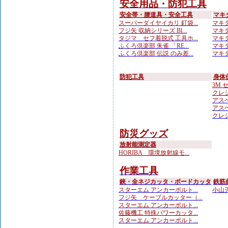
安全用品・防犯工具
安全帯・腰道具・安全工具
マキ
スーパーダイヤイカリ 釘袋...
マキタ
フジ矢 収納シリーズ Bl...
マキタ
タジマ セフ着脱式 工具ホ...
マキタ
ふくろ倶楽部 朱雀 「RE...
マキタ
ふくろ倶楽部 伝説 のみ差...
マキタ
防犯工具
身体
3M 
クレシ
アスベ
アスベ
クレシ
防災グッズ
放射能測定器
HORIBA 環境放射線モ...
作業工具
鋏・全ネジカッタ・ボードカッタ
鉄筋
スターエム アンカーボルト...
小山刃
フジ矢 ケーブルカッター（...
スターエム アンカーボルト...
佐藤機工 特殊パワーカッタ...
スターエム アンカーボルト...