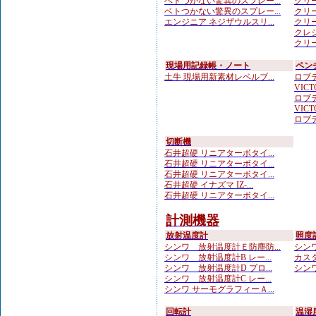
ベトつかない驚異のスプレー...
クリー
ベトつかない驚異のスプレー...
クリー
エンジニア ネジザウルスリ...
クリー
クレシ
クリー
現場用記録帳・ノート
ペン
土牛 現場用新素材レベルブ...
ロブテ
VICTO
ロブテ
VICTO
ロブテ
切断機
石井超硬 リニアターボタイ...
石井超硬 リニアターボタイ...
石井超硬 リニアターボタイ...
石井超硬 イナズマ IZ-...
石井超硬 リニアターボタイ...
計測機器
放射温度計
照度
シンワ 放射温度計Ｅ防塵防...
シンワ
シンワ 放射温度計B レー...
カスタ
シンワ 放射温度計D プロ...
シンワ
シンワ 放射温度計C レー...
シンワ サーモグラフィーＡ...
回転計
温湿