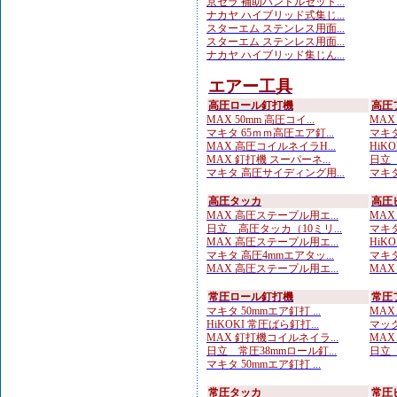
京セラ 補助ハンドルセット...
ナカヤ ハイブリッド式集じ...
スターエム ステンレス用面...
スターエム ステンレス用面...
ナカヤ ハイブリッド集じん...
エアー工具
高圧ロール釘打機
高圧
MAX 50mm 高圧コイ...
MAX
マキタ 65ｍｍ高圧エア釘...
マキタ
MAX 高圧コイルネイラH...
HiKO
MAX 釘打機 スーパーネ...
日立 
マキタ 高圧サイディング用...
マキタ
高圧タッカ
高圧
MAX 高圧ステープル用エ...
MAX
日立 高圧タッカ（10ミリ...
マキタ
MAX 高圧ステープル用エ...
HiK
マキタ 高圧4mmエアタッ...
マキタ
MAX 高圧ステープル用エ...
MAX
常圧ロール釘打機
常圧
マキタ 50mmエア釘打 ...
MAX
HiKOKI 常圧ばら釘打...
マック
MAX 釘打機コイルネイラ...
MAX
日立 常圧38mmロール釘...
日立 
マキタ 50mmエア釘打 ...
常圧タッカ
常圧