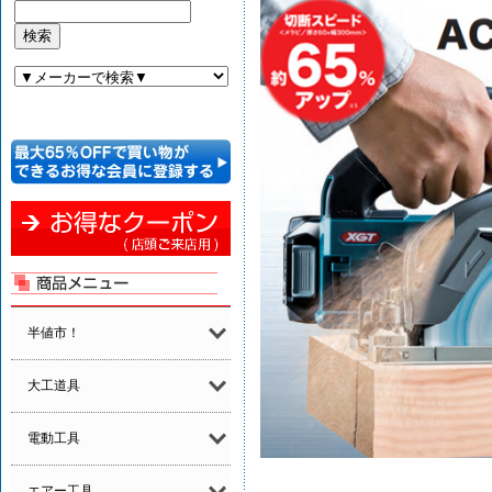
半値市！
大工道具
電動工具
エアー工具