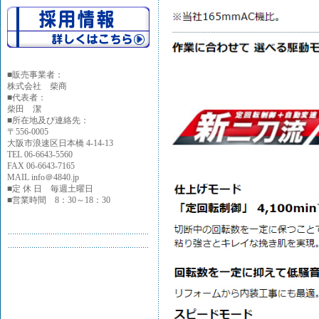
■
販売事業者：
株式会社 柴商
■代表者：
柴田 潔
■所在地及び連絡先：
〒556-0005
大阪市浪速区日本橋 4-14-13
TEL 06-6643-5560
FAX 06-6643-7165
MAIL info＠4840.jp
■定 休 日 毎週土曜日
■営業時間 8：30～18：30