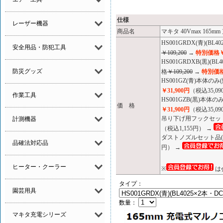
仕様
レーザー機器
商品名
マキタ 40Vmax 165
HS001GRDX(青)(
安全用品・防犯工具
￥109,200
→
特別価格￥6
HS001GRDXB(黒)
防災グッズ
格
￥109,200
→
特別価格
HS001GZ(青)本体
￥31,900円
（税込35,0
作業工具
HS001GZB(黒)本
価 格
￥31,900円
（税込35,0
吊り下げ用フックセット品
計測機器
（税込1,155円） →
ダストノズルセット品(1
品確法対応品
円） →
ヒーター・クーラー
※
は
タイプ：
園芸用具
数量：
マキタ充電シリーズ