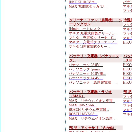
パナソ
HiKOKI 10.8Vコ...
マキタ
MAX 充電式タッカ TJ...
マキタ
クリーナ・ファン（扇風機）・シ
冷温
ーリングガン
マキタ
Hikoki コードレスク...
マキタ
マキタ 充電式背負クリーナ...
マキタ
マキタ 充電式クリーナ C...
マキタ
マキタ 充電式クリーナーノ...
HiK
マキタ 18V充電式クリー...
バッテリ・充電器（パナソニッ
バッ
ク）
（Hi
パナソニック 28.8V ...
HiKO
パナソニック (panas...
HiKO
パナソニック 10.8V用...
HiKOK
パナソニック 14.4V ...
HiKO
パナソニック 急速充電器 ...
HiKOK
バッテリ・充電器・ラジオ
部 
（MAX）
マキタ
MAX リチウムイオン充電...
マキタ 
MAX 18V-2.5Ah...
マキタ 
BOSCH リチウム充電器...
マキタ
BOSCH 18V6.0A...
マキタ
MAX リチウムイオン急速...
部 品・アクセサリ（その他）