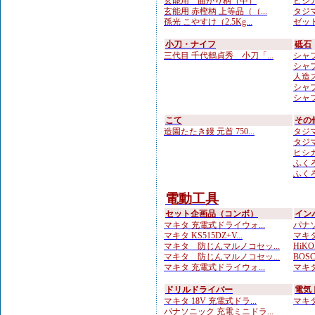
玄能用 曲がり柄（中）
ヒシカ
玄能用 赤樫柄 上等品（（...
タジマ
孫光 こやすけ（2.5Kg...
ゼット
小刀・ナイフ
砥石
三代目 千代鶴貞秀 小刀「...
シャプト
シャプ
人造
シャプト
シャプト
こて
その
造園たたき鏝 元首 750...
タジマ
タジマ
ヒシカ
ふくろ
ふくろ
電動工具
セット企画品（コンボ）
イン
マキタ 充電式ドライウォ...
パナソ
マキタ KS515DZ+V...
マキタ
マキタ 防じんマルノコセッ...
HiKO
マキタ 防じんマルノコセッ...
BOS
マキタ 充電式ドライウォ...
マキタ
ドリルドライバー
電気
マキタ 18V 充電式ドラ...
マキタ 
パナソニック 充電ミニドラ...