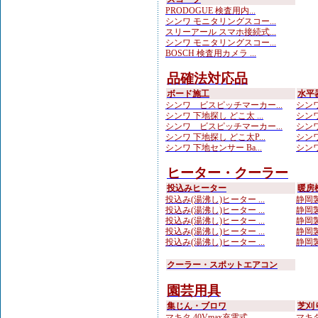
PRODOGUE 検査用内...
シンワ モニタリングスコー...
スリーアール スマホ接続式...
シンワ モニタリングスコー...
BOSCH 検査用カメラ ...
品確法対応品
ボード施工
水平
シンワ ビスピッチマーカー...
シンワ
シンワ 下地探し どこ太 ...
シンワ
シンワ ビスピッチマーカー...
シンワ
シンワ 下地探し どこ太P...
シンワ
シンワ 下地センサー Ba...
シンワ
ヒーター・クーラー
投込みヒーター
暖房
投込み(湯沸し)ヒーター ...
静岡製
投込み(湯沸し)ヒーター ...
静岡製
投込み(湯沸し)ヒーター ...
静岡製
投込み(湯沸し)ヒーター ...
静岡製
投込み(湯沸し)ヒーター ...
静岡製
クーラー・スポットエアコン
園芸用具
集じん・ブロワ
芝刈
マキタ 40Vmax充電式...
マキタ