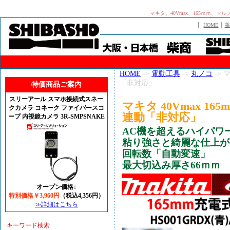
マキタ、40Vmax、165ｍｍ、マル
｜
｜
HOME
商
HOME
->
電動工具
->
丸ノコ
-> 
「非対応」
特価商品ご案内
スリーアール スマホ接続式スネー
マキタ 40Vmax 16
クカメラ コネーク ファイバースコ
連動「非対応」
ープ 内視鏡カメラ 3R-SMPSNAKE
AC機を超えるハイパワ
粘り強さと綺麗な仕上が
回転数「自動変速」
最大切込み厚さ66ｍｍ
オープン価格↓
特別価格￥3,960円
（税込4,356円）
≫詳細はこちら
キーワード検索