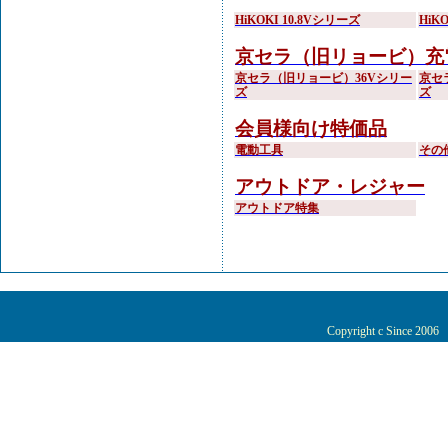
HiKOKI 10.8Vシリーズ
HiK
京セラ（旧リョービ）充
京セラ（旧リョービ）36Vシリー
京セ
ズ
ズ
会員様向け特価品
電動工具
その
アウトドア・レジャー
アウトドア特集
Copyright c Since 200