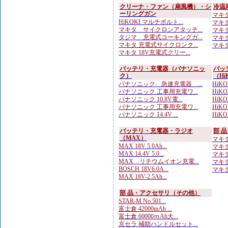
クリーナ・ファン（扇風機）・シ
冷温
ーリングガン
マキタ
HiKOKI マルチボルト...
マキタ
マキタ サイクロンアタッチ...
マキタ
タジマ 充電式コーキングガ...
マキタ
マキタ 充電式サイクロンク...
マキタ
マキタ 18V充電式クリー...
バッテリ・充電器（パナソニッ
バッ
ク）
（Hi
パナソニック 急速充電器 ...
HiKO
パナソニック 工事用充電ワ...
HiK
パナソニック 10.8V電...
HiKO
パナソニック 工事用充電ワ...
HiKO
パナソニック 14.4V ...
HiKOK
バッテリ・充電器・ラジオ
部 
（MAX）
マキタ
MAX 18V 5.0Ah...
マキタ 
MAX 14.4V 5.0...
マキタ
MAX リチウムイオン充電...
マキタ
BOSCH 18V6.0A...
マキタ
MAX 18V-2.5Ah...
部 品・アクセサリ（その他）
STAR-M No.501...
富士倉 42000mAh ...
富士倉 60000ｍAh大...
京セラ 補助ハンドルセット...