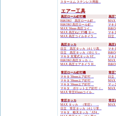
スターエム ステンレス用面...
エアー工具
高圧ロール釘打機
高圧
HiKOKI 高圧ロール釘...
MAX
HiKOKI 高圧ロール釘...
マキタ
MAX 50mm 高圧コイ...
HiKO
MAX 高圧ねじ打機 ター...
マキタ
MAX 高圧コイルネイラ ...
日立 
高圧タッカ
高圧
日立 高圧タッカ（4ミリ高...
マキタ
日立 高圧タッカ（10ミリ...
HiK
マキタ 充電式タッカ ST...
マキタ
HiKOKI 高圧タッカ（...
MAX
MAX 高圧エアネイラ H...
HiK
常圧ロール釘打機
常圧
マキタ 50mmエア釘打 ...
日立 
マキタ 50mmエア釘打 ...
MAX
マキタ 50mmエア釘打 ...
マック
マキタ ポケットエア釘打（...
MAX
MAX 常圧65mmコイル...
常圧タッカ
常圧
MAX タッカ （常圧） ...
MAX
日立 常圧タッカ（4ミリ常...
マキタ 軽天タッカ「AT4...