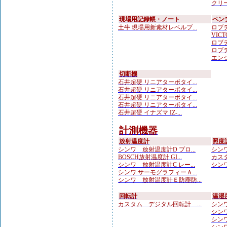
クリー
現場用記録帳・ノート
ペン
土牛 現場用新素材レベルブ...
ロブテ
VICTO
ロブテ
ロブテ
エンジ
切断機
石井超硬 リニアターボタイ...
石井超硬 リニアターボタイ...
石井超硬 リニアターボタイ...
石井超硬 リニアターボタイ...
石井超硬 イナズマ IZ-...
計測機器
放射温度計
照度
シンワ 放射温度計D プロ...
シンワ
BOSCH放射温度計 GI...
カスタ
シンワ 放射温度計C レー...
シンワ
シンワ サーモグラフィーＡ...
シンワ 放射温度計Ｅ防塵防...
回転計
温湿
カスタム デジタル回転計 ...
シンワ
シンワ
シンワ