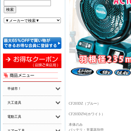
半値市！
大工道具
CF203DZ（ブルー）
CF203DZW(ホワイト）
電動工具
本体のみ
バッテリ・充電器別売
エアー工具