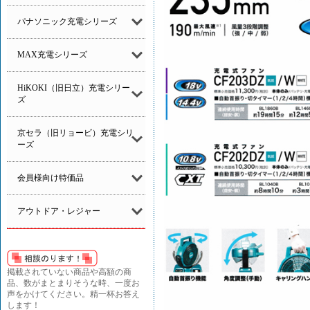
パナソニック充電シリーズ
MAX充電シリーズ
HiKOKI（旧日立）充電シリー
ズ
京セラ（旧リョービ）充電シリ
ーズ
会員様向け特価品
アウトドア・レジャー
掲載されていない商品や高額の商
品、数がまとまりそうな時、一度お
声をかけてください。精一杯お答え
します！