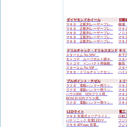
ダイヤモンドホイール
切断
マキタ 正配列レーザーブレ...
柳瀬（
マキタ 正配列レーザーブレ...
マキタ
マキタ 正配列レーザーブレ...
ノリタ
マキタ 正配列レーザーブレ...
マキタ
マキタ 正配列レーザーブレ...
マキタ
ドリルチャック・ドリルスタンド
キリ
スターエム No.50W ...
木下穴
モトコマ ルーフボルト締ホ...
スター
モトコマ インパクト用振動...
粂田（
スターエム No.50P ...
スター
マキタ・ドリルチャックセッ...
ハイス
ブルポイント・チゼル
トリ
ラクダ 電動ハンマー用ラン...
マキタ
ラクダ 電動ハンマー用ラン...
マキタ
ハウスBM SDSプラス用...
マキタ
BOSCH SDSプラス用...
マキタ
ラクダ 電動ハンマー用ラン...
マキタ
LEDライト
電工
マキタ 充電式エリアライト...
日動工
パナソニック 充電LEDマ...
フジマ
マキタ 40Vmax 充電...
フジマ