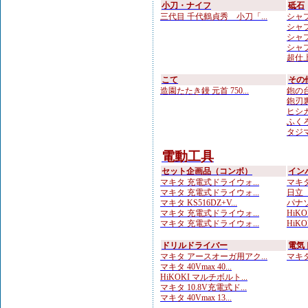
小刀・ナイフ
砥石
三代目 千代鶴貞秀 小刀「...
シャプト
シャプ
シャプト
シャプ
超仕上
こて
その
造園たたき鏝 元首 750...
鉋の台
鉋刃
ヒシカ
ふくろ
タジマ
電動工具
セット企画品（コンボ）
イン
マキタ 充電式ドライウォ...
マキタ 
マキタ 充電式ドライウォ...
日立 
マキタ KS516DZ+V...
パナソ
マキタ 充電式ドライウォ...
HiKOK
マキタ 充電式ドライウォ...
HiKOK
ドリルドライバー
電気
マキタ アースオーガ用アク...
マキタ 
マキタ 40Vmax 40...
HiKOKI マルチボルト...
マキタ 10.8V充電式ド...
マキタ 40Vmax 13...