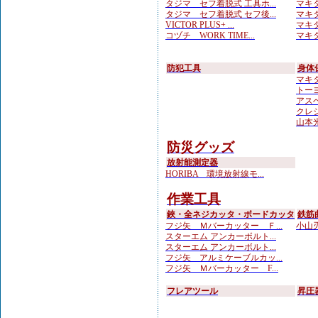
タジマ セフ着脱式 工具ホ...
マキタ
タジマ セフ着脱式 セフ後...
マキタ
VICTOR PLUS+ ...
マキタ
コヅチ WORK TIME...
マキタ
防犯工具
身体
マキ
トーヨ
アスベ
クレシ
山本光学
防災グッズ
放射能測定器
HORIBA 環境放射線モ...
作業工具
鋏・全ネジカッタ・ボードカッタ
鉄筋
フジ矢 Ｍバーカッター Ｆ...
小山刃
スターエム アンカーボルト...
スターエム アンカーボルト...
フジ矢 アルミケーブルカッ...
フジ矢 Ｍバーカッター F...
フレアツール
昇圧