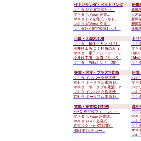
仕上げサンダ・ベルトサンダ
研磨
マキタ 18V 充電式仕上...
新興製
マキタ 40Vmax 充電...
三木章
マキタ 18V充電式ベルト...
新興製
マキタ 40Vmax 充電...
新興製
マキタ18V充電式防じんミ...
新興製
小型・大型木工機
トリ
マキタ 超仕上カンナLP1...
マキタ
松井鉄工所 コミ栓角のみ（...
マキタ
マキタ 電子バンドソー 2...
HiKO
松井鉄工所 垂直ドリル S...
Hiko
マキタ 自動カンナ 201...
マキタ
発電・溶接・プラズマ切断
圧着
マキタ インバータ発電機 ...
パナソ
京セラ ポータブル電源 D...
マキタ
マキタ ポータブル電源 P...
パナソ
マキタ インバータ発電機 ...
マキタ
京セラ ポータブル電源 D...
マキタ
電動・充電式 釘打機
高圧
ーニ
MAX 充電式フィニッシュ...
マキタ
マキタ 40Vmax充電式...
マキタ
マキタ 14.4V 充電式...
マキタ
充電式タッカ ST113D...
マキタ
HiKOKI 36Vコー...
マキタ