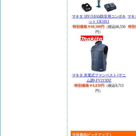
マキタ 18V/3.0Ah防災用コンボキ
マキタ
ット CK1011
特別価格￥60,500円
（税込66,550
特別
円）
マキタ 充電式ファンベスト (デニ
ム調) FV215DZ
特別価格￥8,830円
（税込9,713
円）
注目商品ピックアップ！