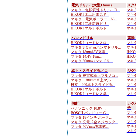
電気ドリル（大型13mm）
スク
マキタ 無段変速ドリル D...
マキタ
HiKOKI 木工用電気ド...
マキタ
マキタ 電気ボーラー 63...
マキタ
HiKOKI 二段変速ドリ...
マキタ
HiKOKI マルチボルト...
マキタ
ハンマドリル
震動
HiKOKI コードレスロ...
マキタ
マキタ３５ｍｍハンマドリル...
マキタ
マキタ 18mm18V充電...
HiKO
マキタ 14.4V 18m...
HiKOK
マキタ 30mmハンマドリ...
マキタ
卓上・スライド丸ノコ
ジグ
マキタ 充電式卓上マルノコ...
マキタ
マキタ 380mm卓上マル...
マキタ
日立 260卓上スライド丸...
マキタ
HiKOKI マルチボルト...
マキタ
HiKOKI コードレス卓...
マキタ
切断
カク
チ
パナソニック 10.8V ...
マキタ 
BOSCH バンドソー G...
マキタ
マキタ 18インチ ポータ...
マキタ
マキタ 充電式全ネジカッタ...
マキタ
マキタ 40Vmax充電式...
マキタ