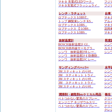
マキタ 充電式LEDワーク...
フジマ
マキタ充電式フラッシュライ...
フジマ
レンチ・ラチェット
台車
ロブテックス LOBST...
マキタ
トップ 鋼製束レンチ KS...
アルイ
ロブテックス LOBS...
マキタ
ロブテックス 【 LOBS...
花岡車
ロブテックス LOBS...
マキタ
放射温度計
照度
BOSCH放射温度計 GI...
シンワ
BOSCH赤外線サーモグラ...
カスタ
シンワ 放射温度計B レー...
シンワ
シンワ 放射温度計Ｅ防塵防...
シンワ 放射温度計C レー...
サンディングペーパー
水平
3M スティキット のり付...
シンワ
3M スティキット トライ...
シンワ
3M スティキット のり付...
シンワ
3M スティキット トライ...
シンワ
3M スティキット のり付...
シンワ
潤滑剤・錆取剤etcケミカル用品
衛生
ベトつかない驚異のスプレー...
クリー
エンジニア ネジザウルスリ...
クリー
ベトつかない驚異のスプレー...
クリー
クレシ