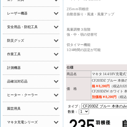
235ｍｍ羽根径
レーザー機器
自動首振り・風速・風量アップ
安全用品・防犯工具
風量調整３段階
強・中・弱の切替可
防災グッズ
切タイマー機能
1/2/4時間の設定が可能
作業工具
仕様
計測機器
商品名
マキタ 14.4/18V充電式
CF203DZ ブルー 
品確法対応品
格￥8,200円
（税込9,0
価 格
CF203DZW ホワイ
ヒーター・クーラー
別価格￥8,200円
（税込9
タイプ：
園芸用具
数量：
マキタ充電シリーズ