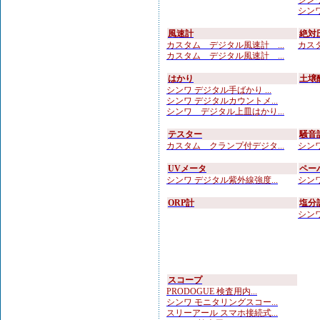
シンワ
シンワ
風速計
絶対
カスタム デジタル風速計 ...
カスタ
カスタム デジタル風速計 ...
はかり
土壌
シンワ デジタル手ばかり ...
シンワ デジタルカウントメ...
シンワ デジタル上皿はかり...
テスター
騒音
カスタム クランプ付デジタ...
シンワ
UVメータ
ペー
シンワ デジタル紫外線強度...
シンワ
ORP計
塩分
シンワ
スコープ
PRODOGUE 検査用内...
シンワ モニタリングスコー...
スリーアール スマホ接続式...