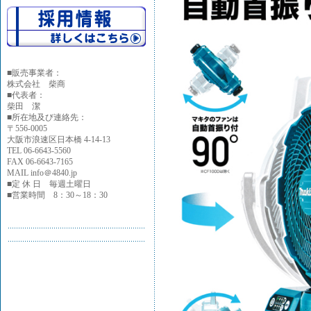
■
販売事業者：
株式会社 柴商
■代表者：
柴田 潔
■所在地及び連絡先：
〒556-0005
大阪市浪速区日本橋 4-14-13
TEL 06-6643-5560
FAX 06-6643-7165
MAIL info＠4840.jp
■定 休 日 毎週土曜日
■営業時間 8：30～18：30