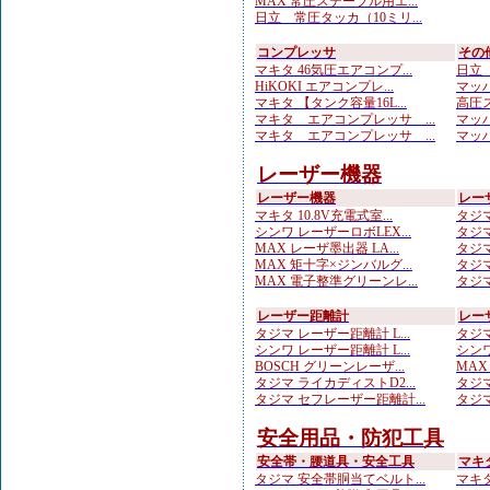
MAX 常圧ステープル用エ...
日立 常圧タッカ（10ミリ...
コンプレッサ
その
マキタ 46気圧エアコンプ...
日立 
HiKOKI エアコンプレ...
マッハ
マキタ 【タンク容量16L...
高圧ス
マキタ エアコンプレッサ ...
マッハ
マキタ エアコンプレッサ ...
マッハ
レーザー機器
レーザー機器
レー
マキタ 10.8V充電式室...
タジマ
シンワ レーザーロボLEX...
タジマ
MAX レーザ墨出器 LA...
タジマ
MAX 矩十字×ジンバルグ...
タジマ
MAX 電子整準グリーンレ...
タジマ
レーザー距離計
レー
タジマ レーザー距離計 L...
タジマ
シンワ レーザー距離計 L...
シンワ
BOSCH グリーンレーザ...
MAX
タジマ ライカディストD2...
タジマ
タジマ セフレーザー距離計...
タジマ
安全用品・防犯工具
安全帯・腰道具・安全工具
マキ
タジマ 安全帯胴当てベルト...
マキ