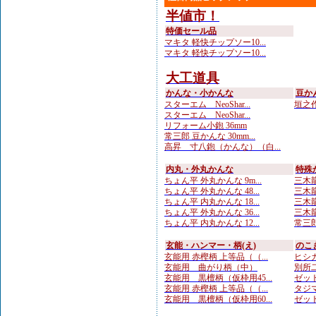
半値市！
特価セール品
マキタ 軽快チップソー10...
マキタ 軽快チップソー10...
大工道具
かんな・小かんな
豆か
スターエム NeoShar...
垣之作
スターエム NeoShar...
リフォーム小鉋 36mm
常三郎 豆かんな 30mm...
高昇 寸八鉋（かんな）（白...
内丸・外丸かんな
特殊
ちょん平 外丸かんな 9m...
三木龍 
ちょん平 外丸かんな 48...
三木龍
ちょん平 内丸かんな 18...
三木龍
ちょん平 外丸かんな 36...
三木龍
ちょん平 内丸かんな 12...
常三郎
玄能・ハンマー・柄(え)
のこ
玄能用 赤樫柄 上等品（（...
ヒシカ
玄能用 曲がり柄（中）
別所二
玄能用 黒檀柄（仮枠用45...
ゼット
玄能用 赤樫柄 上等品（（...
タジマ
玄能用 黒檀柄（仮枠用60...
ゼット