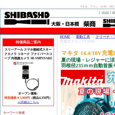
マキタ、ファン、14.4V、18
｜
｜
HOME
商
HOME
->
電動工具
->
クリーナ・
充電式ファン CF203D
特価商品ご案内
スリーアール スマホ接続式スネー
マキタ 14.4/18V充
クカメラ コネーク ファイバースコ
ープ 内視鏡カメラ 3R-SMPSNAKE
夏の現場・レジャーに涼
羽根径235ｍｍ自動首振
オープン価格↓
特別価格￥3,960円
（税込4,356円）
≫詳細はこちら
キーワード検索