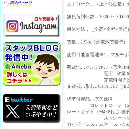
お問合せページ
ストローク…（上下移動量）4
無負荷回転数…10,000～30,000mi
機体寸法…（全高×全幅×奥行）2
質量…1.9kg（蓄電池装着時）
使用可能蓄電池※1…マルチ
蓄電池…マルチボルト形名BSL
電圧 - 容量36V-2.5Ah
充電時間※2約19分（
充電器…形名UC18YDL2（
標準付属品…(XP)仕様
コレットコーン（6mm本体
レートガイド（M4×8ねじ2
ストレートビット（6×
ガイド・システムケース（No