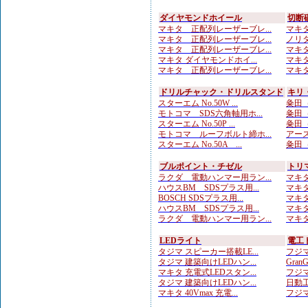
ダイヤモンドホイール
切断
マキタ 正配列レーザーブレ...
マキタ
マキタ 正配列レーザーブレ...
ノリタ
マキタ 正配列レーザーブレ...
マキタ
マキタ ダイヤモンドホイ...
マキタ
マキタ 正配列レーザーブレ...
マキタ
ドリルチャック・ドリルスタンド
キリ
スターエム No.50W ...
粂田（
モトコマ SDS六角軸用ホ...
粂田（
スターエム No.50P ...
粂田（
モトコマ ルーフボルト締ホ...
アース
スターエム No.50A ...
粂田（
ブルポイント・チゼル
トリ
ラクダ 電動ハンマー用ラン...
マキタ
ハウスBM SDSプラス用...
マキタ
BOSCH SDSプラス用...
マキタ
ハウスBM SDSプラス用...
マキタ
ラクダ 電動ハンマー用ラン...
マキタ
LEDライト
電工
タジマ スピーカー搭載LE...
フジマ
タジマ 建築向けLEDハン...
Gran
マキタ 充電式LEDスタン...
フジマ
タジマ 建築向けLEDハン...
日動工
マキタ 40Vmax 充電...
フジマ