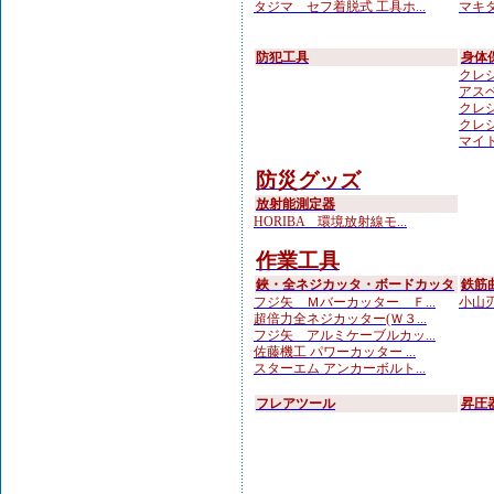
タジマ セフ着脱式 工具ホ...
マキタ
防犯工具
身体
クレシ
アスベ
クレシ
クレシ
マイト
防災グッズ
放射能測定器
HORIBA 環境放射線モ...
作業工具
鋏・全ネジカッタ・ボードカッタ
鉄筋
フジ矢 Ｍバーカッター Ｆ...
小山刃
超倍力全ネジカッター(Ｗ３...
フジ矢 アルミケーブルカッ...
佐藤機工 パワーカッター ...
スターエム アンカーボルト...
フレアツール
昇圧