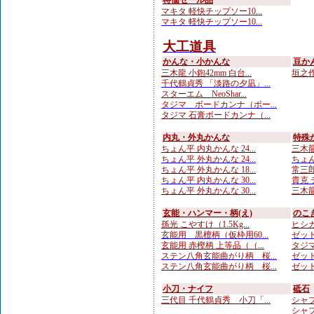
特価セール品
マキタ 軽快チップソー10...
マキタ 軽快チップソー10...
大工道具
かんな・小かんな
豆か
三木龍 小鉋42mm 白台...
垣之作 
千代鶴貞秀 「淡路の夕凪」...
スターエム NeoShar...
タジマ ボードカンナ（ボー...
タジマ 石膏ボードカンナ（...
内丸・外丸かんな
特殊
ちょん平 内丸かんな 24...
三木龍 
ちょん平 外丸かんな 24...
ちょん
ちょん平 外丸かんな 18...
常三郎
ちょん平 内丸かんな 30...
貴克 
ちょん平 外丸かんな 30...
三木龍
玄能・ハンマー・柄(え)
のこ
孫光 こやすけ（1.5Kg...
ヒシカ
玄能用 黒檀柄（仮枠用60...
ゼット
玄能用 赤樫柄 上等品（（...
タジマ
ステン八角玄能曲がり柄 桜...
ゼット
ステン八角玄能曲がり柄 桜...
ゼット
小刀・ナイフ
砥石
三代目 千代鶴貞秀 小刀「...
シャプ
シャプト