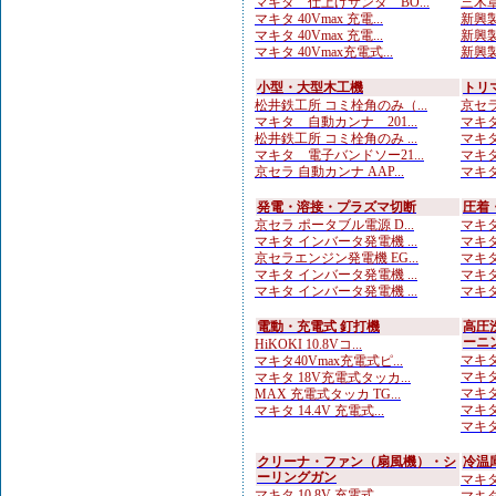
マキタ 仕上げサンダ BO...
三木章
マキタ 40Vmax 充電...
新興製
マキタ 40Vmax 充電...
新興製
マキタ 40Vmax充電式...
新興製
小型・大型木工機
トリ
松井鉄工所 コミ栓角のみ（...
京セラ
マキタ 自動カンナ 201...
マキタ 
松井鉄工所 コミ栓角のみ ...
マキタ 
マキタ 電子バンドソー21...
マキタ
京セラ 自動カンナ AAP...
マキタ
発電・溶接・プラズマ切断
圧着
京セラ ポータブル電源 D...
マキタ
マキタ インバータ発電機 ...
マキタ
京セラエンジン発電機 EG...
マキタ
マキタ インバータ発電機 ...
マキタ
マキタ インバータ発電機 ...
マキタ
電動・充電式 釘打機
高圧
ーニ
HiKOKI 10.8Vコ...
マキタ 
マキタ40Vmax充電式ピ...
マキタ
マキタ 18V充電式タッカ...
マキタ
MAX 充電式タッカ TG...
マキタ
マキタ 14.4V 充電式...
マキタ
クリーナ・ファン（扇風機）・シ
冷温
ーリングガン
マキタ 
マキタ 10.8V 充電式...