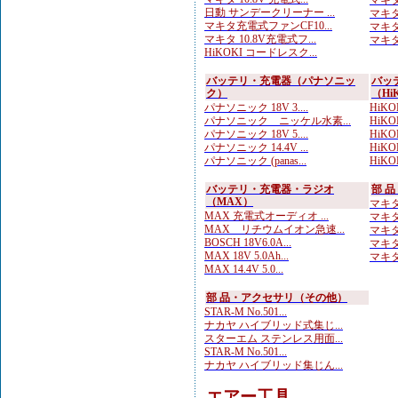
マキタ 
日動 サンデークリーナー ...
マキタ 
マキタ充電式ファンCF10...
マキタ 
マキタ 10.8V充電式フ...
マキタ 
HiKOKI コードレスク...
バッテリ・充電器（パナソニッ
バッ
ク）
（Hi
パナソニック 18V 3....
HiKOK
パナソニック ニッケル水素...
HiKOK
パナソニック 18V 5....
HiKO
パナソニック 14.4V ...
HiKOK
パナソニック (panas...
HiKO
バッテリ・充電器・ラジオ
部 
（MAX）
マキタ 
MAX 充電式オーディオ ...
マキタ
MAX リチウムイオン急速...
マキタ
BOSCH 18V6.0A...
マキタ
MAX 18V 5.0Ah...
マキタ
MAX 14.4V 5.0...
部 品・アクセサリ（その他）
STAR-M No.501...
ナカヤ ハイブリッド式集じ...
スターエム ステンレス用面...
STAR-M No.501...
ナカヤ ハイブリッド集じん...
エアー工具