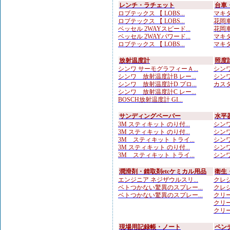
レンチ・ラチェット
台車
ロブテックス 【 LOBS...
マキタ
ロブテックス 【 LOBS...
花岡車
ベッセル 2WAYスピード...
花岡車
ベッセル 2WAYパワード...
マキタ
ロブテックス 【 LOBS...
マキタ
放射温度計
照度
シンワ サーモグラフィーＡ...
シンワ
シンワ 放射温度計B レー...
シンワ
シンワ 放射温度計D プロ...
カスタ
シンワ 放射温度計C レー...
BOSCH放射温度計 GI...
サンディングペーパー
水平
3M スティキット のり付...
シンワ
3M スティキット のり付...
シンワ
3M スティキット トライ...
シンワ
3M スティキット のり付...
シンワ
3M スティキット トライ...
シンワ
潤滑剤・錆取剤etcケミカル用品
衛生
エンジニア ネジザウルスリ...
クレシ
ベトつかない驚異のスプレー...
クレシ
ベトつかない驚異のスプレー...
クリー
クリー
クリー
現場用記録帳・ノート
ペン