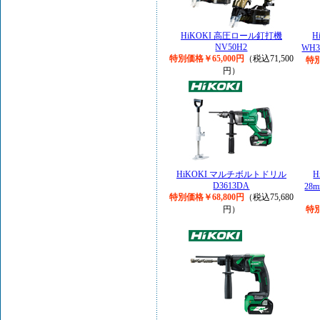
HiKOKI 高圧ロール釘打機
H
NV50H2
WH3
特別価格￥65,000円
（税込71,500
特別
円）
HiKOKI マルチボルトドリル
H
D3613DA
28
特別価格￥68,800円
（税込75,680
円）
特別