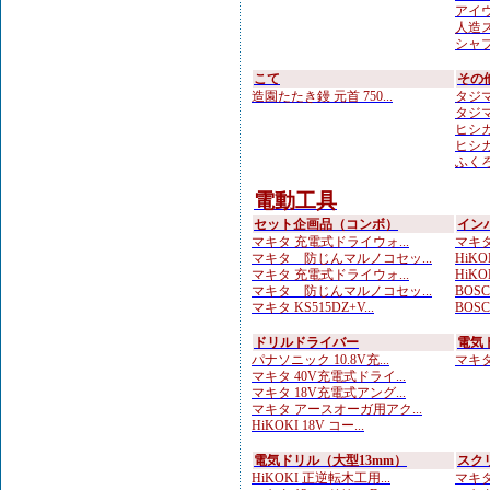
アイウ
人造
シャプト
こて
その
造園たたき鏝 元首 750...
タジマ
タジマ
ヒシカ
ヒシカ
ふくろ
電動工具
セット企画品（コンボ）
イン
マキタ 充電式ドライウォ...
マキタ
マキタ 防じんマルノコセッ...
HiKOK
マキタ 充電式ドライウォ...
HiKOK
マキタ 防じんマルノコセッ...
BOS
マキタ KS515DZ+V...
BOS
ドリルドライバー
電気
パナソニック 10.8V充...
マキタ 
マキタ 40V充電式ドライ...
マキタ 18V充電式アング...
マキタ アースオーガ用アク...
HiKOKI 18V コー...
電気ドリル（大型13mm）
スク
HiKOKI 正逆転木工用...
マキタ