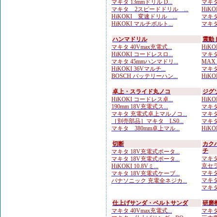
マキタ 13mmドリル D...
マキタ
マキタ 2スピードドリル ...
HiKO
HiKOKI 変速ドリル ...
マキタ
HiKOKI マルチボルト...
マキタ
ハンマドリル
震動
マキタ 40Vmax充電式...
HiKOK
HiKOKI コードレスロ...
マキタ
マキタ 45mmハンマドリ...
MAX
HiKOKI 36Vマルチ...
マキタ 
BOSCH バッテリーハン...
HiKOK
卓上・スライド丸ノコ
ジグ
HiKOKI コードレス卓...
HiKO
190mm 18V充電式ス...
マキタ 
マキタ 充電式卓上マルノコ...
マキタ
［別売部品］マキタ LS0...
マキタ
マキタ 380mm卓上マル...
HiKO
切断
カク
チ
マキタ 18V充電式ポータ...
マキタ
マキタ 18V充電式ポータ...
京セラ 
HiKOKI 10.8Vミ...
マキタ
マキタ 18V充電式ケーブ...
マキタ
パナソニック 充電全ネジカ...
マキタ 
仕上げサンダ・ベルトサンダ
研磨
マキタ 40Vmax充電式...
マキタ