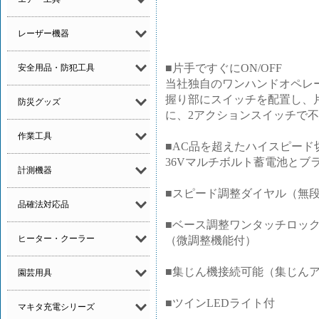
レーザー機器
■片手ですぐにON/OFF
安全用品・防犯工具
当社独自のワンハンドオペレ
握り部にスイッチを配置し、
防災グッズ
に、2アクションスイッチで
作業工具
■AC品を超えたハイスピード
36Vマルチボルト蓄電池とブ
計測機器
■スピード調整ダイヤル（無
品確法対応品
■ベース調整ワンタッチロッ
ヒーター・クーラー
（微調整機能付）
■集じん機接続可能（集じん
園芸用具
■ツインLEDライト付
マキタ充電シリーズ