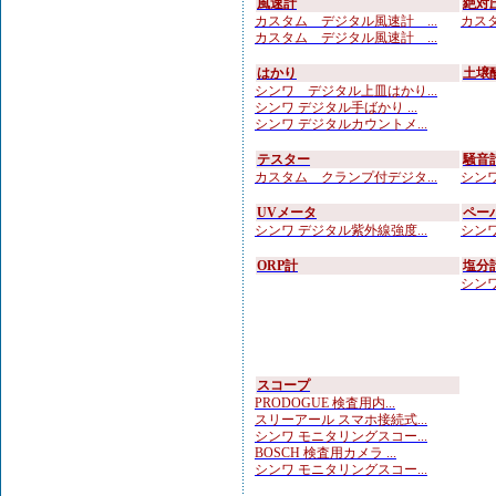
風速計
絶対
カスタム デジタル風速計 ...
カスタ
カスタム デジタル風速計 ...
はかり
土壌
シンワ デジタル上皿はかり...
シンワ デジタル手ばかり ...
シンワ デジタルカウントメ...
テスター
騒音
カスタム クランプ付デジタ...
シンワ
UVメータ
ペー
シンワ デジタル紫外線強度...
シンワ
ORP計
塩分
シンワ
スコープ
PRODOGUE 検査用内...
スリーアール スマホ接続式...
シンワ モニタリングスコー...
BOSCH 検査用カメラ ...
シンワ モニタリングスコー...