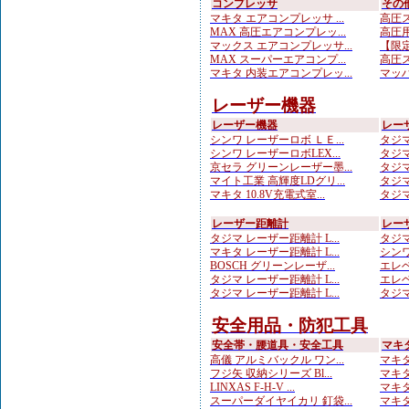
コンプレッサ
その
マキタ エアコンプレッサ ...
高圧ス
MAX 高圧エアコンプレッ...
高圧用
マックス エアコンプレッサ...
【限定
MAX スーパーエアコンプ...
高圧ス
マキタ 内装エアコンプレッ...
マッハ
レーザー機器
レーザー機器
レー
シンワ レーザーロボ ＬＥ...
タジマ
シンワ レーザーロボLEX...
タジマ
京セラ グリーンレーザー墨...
タジマ
マイト工業 高輝度LDグリ...
タジマ
マキタ 10.8V充電式室...
タジマ
レーザー距離計
レー
タジマ レーザー距離計 L...
タジマ
マキタ レーザー距離計 L...
シンワ
BOSCH グリーンレーザ...
エレベ
タジマ レーザー距離計 L...
エレベ
タジマ レーザー距離計 L...
タジマ
安全用品・防犯工具
安全帯・腰道具・安全工具
マキ
高儀 アルミバックル ワン...
マキタ
フジ矢 収納シリーズ Bl...
マキタ
LINXAS F-H-V ...
マキタ
スーパーダイヤイカリ 釘袋...
マキタ