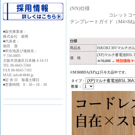
(NN)仕様
コレットコーン（6mm本
テンプレートガイド（M4×8
■
販売事業者：
株式会社 柴商
仕様
■代表者：
柴田 潔
商品名
HiKOKI 36Vマルチボ
■所在地及び連絡先：
(XP)マルチ蓄電池BSL
〒556-0005
価 格
大阪市浪速区日本橋 4-14-13
￥76,000
→
特別価格￥49
TEL 06-6643-5560
FAX 06-6643-7165
※M3608DA(XP)は只今欠品中です。
MAIL info＠4840.jp
■定 休 日 毎週土曜日
タイプ：
■営業時間 8：30～18：30
数量：