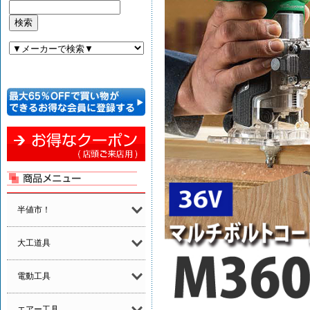
半値市！
大工道具
電動工具
エアー工具