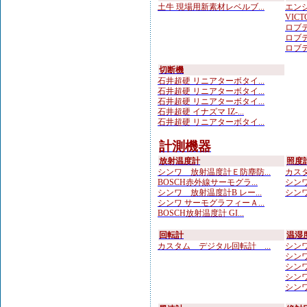
土牛 現場用新素材レベルブ...
エンジ
VICTO
ロブテ
ロブテ
ロブテ
切断機
石井超硬 リニアターボタイ...
石井超硬 リニアターボタイ...
石井超硬 リニアターボタイ...
石井超硬 イナズマ IZ-...
石井超硬 リニアターボタイ...
計測機器
放射温度計
照度
シンワ 放射温度計Ｅ防塵防...
カスタ
BOSCH赤外線サーモグラ...
シンワ
シンワ 放射温度計B レー...
シンワ
シンワ サーモグラフィーＡ...
BOSCH放射温度計 GI...
回転計
温湿
カスタム デジタル回転計 ...
シンワ
シンワ
シンワ
シンワ
シンワ