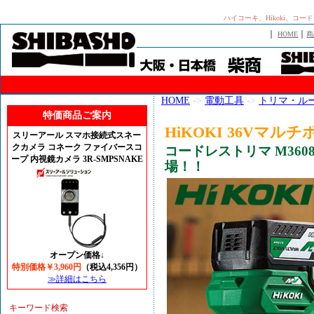
ハイコーキ、Hikoki、コー
｜
｜
HOME
商
HOME
->
電動工具
->
トリマ・ル
特価商品ご案内
HiKOKI 36Vマルチ
スリーアール スマホ接続式スネー
クカメラ コネーク ファイバースコ
コードレストリマ M36
ープ 内視鏡カメラ 3R-SMPSNAKE
場！！
オープン価格↓
特別価格￥3,960円
（税込4,356円）
≫詳細はこちら
キーワード検索