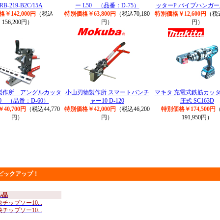
RB-219-B2C/15A
ー L50 （品番：D-75）
ッターP パイプハンガー用
￥142,000円
（税込
特別価格￥63,800円
（税込70,180
特別価格￥12,600円
（税込
156,200円）
円）
円）
製作所 アングルカッタ
小山刃物製作所 スマートパンチ
マキタ 充電式鉄筋カッタ
0 （品番：D-60）
ャー10 D-120
圧式 SC163D
40,700円
（税込44,770
特別価格￥42,000円
（税込46,200
特別価格￥174,500円
円）
円）
191,950円）
ピックアップ！
ル品
チップソー10...
チップソー10...