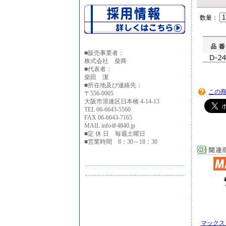
数量：
■
販売事業者：
株式会社 柴商
■代表者：
柴田 潔
■所在地及び連絡先：
この
〒556-0005
大阪市浪速区日本橋 4-14-13
TEL 06-6643-5560
FAX 06-6643-7165
MAIL info＠4840.jp
■定 休 日 毎週土曜日
■営業時間 8：30～18：30
マックス