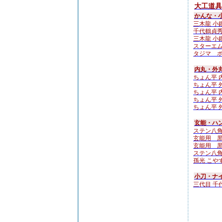
大工道具
かんな・
三木龍 小鉋4
千代鶴貞秀
三木龍 小鉋4
スターエム N
タジマ ボ
内丸・外
ちょん平 内
ちょん平 外
ちょん平 内
ちょん平 外
ちょん平 外
玄能・ハン
ステン八角
玄能用 
玄能用 黒檀
ステン八角
孫光 こやすけ
小刀・ナ
三代目 千