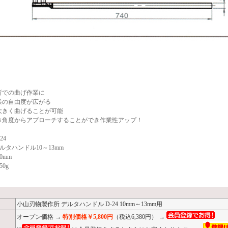
所での曲げ作業に
業の自由度が広がる
大きく曲げることが可能
３角度からアプローチすることができ作業性アップ！
24
ルタハンドル10～13mm
0mm
50g
小山刃物製作所 デルタハンドル D-24 10mm～13mm用
オープン価格 →
特別価格￥5,800円
（税込6,380円） →