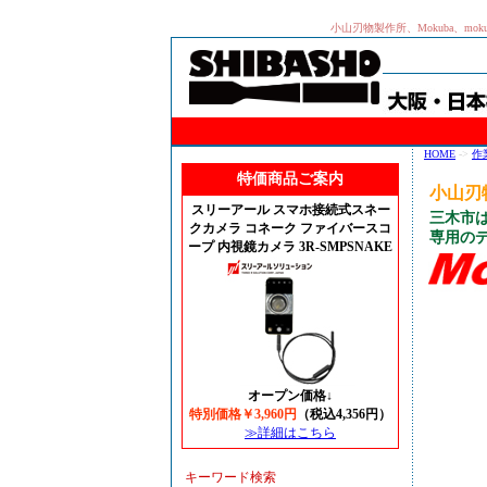
小山刃物製作所、Mokuba、m
HOME
->
作
特価商品ご案内
小山刃物
スリーアール スマホ接続式スネー
三木市
クカメラ コネーク ファイバースコ
専用の
ープ 内視鏡カメラ 3R-SMPSNAKE
オープン価格↓
特別価格￥3,960円
（税込4,356円）
≫詳細はこちら
キーワード検索