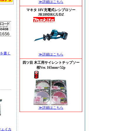
≫詳細はこちら
マキタ 18V充電式レシプロソー
JR189DRGX/DZ
を書く
≫詳細はこちら
四ツ目 木工用サイレントチップソー
桜Ver. 165mm×52p
≫詳細はこちら
ウェイカ