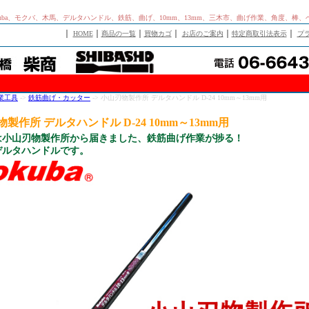
okuba、モクバ、木馬、デルタハンドル、鉄筋、曲げ、10mm、13mm、三木市、曲げ作業、角度、
｜
｜
｜
｜
｜
｜
HOME
商品の一覧
買物カゴ
お店のご案内
特定商取引法表示
プ
業工具
->
鉄筋曲げ・カッター
-> 小山刃物製作所 デルタハンドル D-24 10mm～13mm用
製作所 デルタハンドル D-24 10mm～13mm用
は小山刃物製作所から届きました、鉄筋曲げ作業が捗る！
デルタハンドルです。