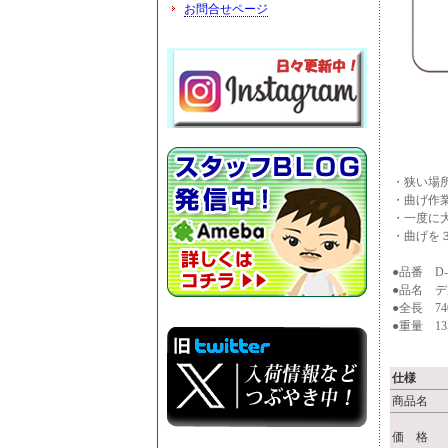
お問合せページ
・狭い場
・曲げ作
・一度に
・曲げを
●品番 D-
●品名 デ
●全長 74
●重量 13
仕様
商品名
価 格