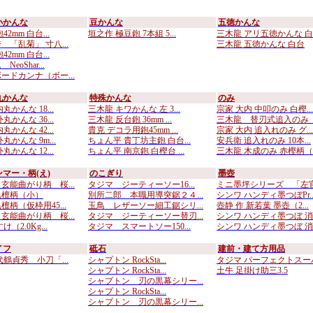
小かんな
豆かんな
五徳かんな
2mm 白台...
垣之作 極豆鉋 7本組 5...
三木龍 アリ五徳かんな 白..
 「乱菊」 寸八...
三木龍 五徳かんな 白台
2mm 白台...
eoShar...
ードカンナ（ボー...
丸かんな
特殊かんな
のみ
丸かんな 18...
三木龍 キワかんな 左 3...
宗家 大内 中叩のみ 白樫...
丸かんな 36...
三木龍 反台鉋 36mm ...
三木龍 替刃式追入のみ （
丸かんな 42...
貴克 デコラ用鉋45mm ...
宗家 大内 追入れのみ グ...
丸かんな 9m...
ちょん平 貴丁坊主鉋 白台...
安兵衛 追入れのみ 10本...
丸かんな 12...
ちょん平 南京鉋 白樫台 ...
三木龍 木成のみ 赤樫柄（..
マー・柄(え)
のこぎり
墨壺
玄能曲がり柄 桜...
タジマ ジーティーソー16...
ミニ墨坪シリーズ 「左官坪
黒檀柄（小）
別所二郎 本職用導突鋸２４...
シンワ ハンディ墨つぼPr..
柄（仮枠用45...
玉鳥 レザーソー細工鋸シリ...
壺静 作 新若葉 墨壺（2...
玄能曲がり柄 桜...
タジマ ジーティーソー替刃...
シンワ ハンディ墨つぼ 消..
（2.0Kg...
タジマ スマートソー150...
シンワ ハンディ墨つぼ 消..
イフ
砥石
建前・建て方用品
代鶴貞秀 小刀「...
シャプトン RockSta...
タジマ パーフェクトスーパ.
シャプトン RockSta...
土牛 足掛け助三3.5
シャプトン 刃の黒幕シリー...
シャプトン RockSta...
シャプトン 刃の黒幕シリー...