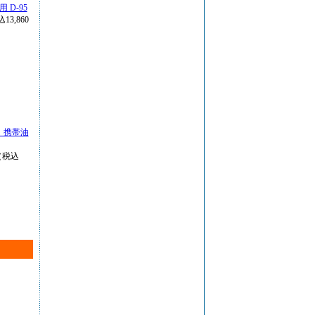
 D-95
13,860
 携帯油
（税込