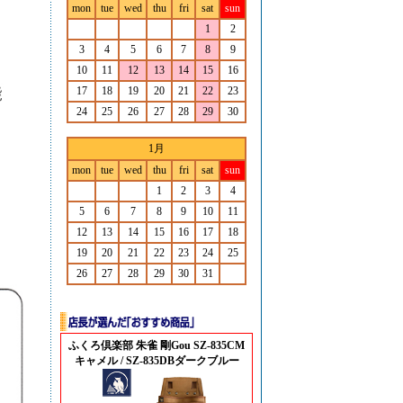
mon
tue
wed
thu
fri
sat
sun
1
2
3
4
5
6
7
8
9
10
11
12
13
14
15
16
17
18
19
20
21
22
23
24
25
26
27
28
29
30
1月
mon
tue
wed
thu
fri
sat
sun
1
2
3
4
5
6
7
8
9
10
11
12
13
14
15
16
17
18
19
20
21
22
23
24
25
26
27
28
29
30
31
ふくろ倶楽部 朱雀 剛Gou SZ-835CM
キャメル / SZ-835DBダークブルー