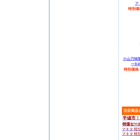
ア 
特別価格
小山刃物
ーR4
特別価格￥
注目商品
半値市！
特価セー
マキタ 軽快
マキタ 軽快