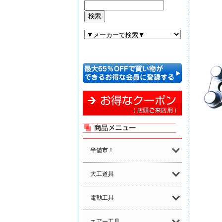
半値市！
大工道具
電動工具
エアー工具