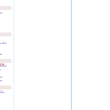
.
...
.
...
.
.
.
..