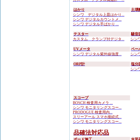
はかり
土壌
シンワ デジタル上皿はかり...
シンワ デジタルカウントメ...
シンワ デジタル手ばかり ...
テスター
騒音
カスタム クランプ付デジタ...
シンワ
UVメータ
ペー
シンワ デジタル紫外線強度...
シンワ
ORP計
塩分
シンワ
スコープ
BOSCH 検査用カメラ ...
シンワ モニタリングスコー...
PRODOGUE 検査用内...
スリーアール スマホ接続式...
シンワ モニタリングスコー...
品確法対応品
ボード施工
水平