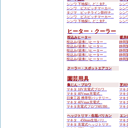
シンワ 下地探し どこ太P...
シンワ
シンワ ビスピッチマーカー...
シンワ
タジマ ピッチライン割付チ...
シンワ
シンワ ビスピッチマーカー...
シンワ
シンワ 下地探し どこ太P...
シンワ
ヒーター・クーラー
投込みヒーター
暖房
投込み(湯沸し)ヒーター ...
静岡製
投込み(湯沸し)ヒーター ...
静岡製
投込み(湯沸し)ヒーター ...
静岡製
投込み(湯沸し)ヒーター ...
静岡製
投込み(湯沸し)ヒーター ...
静岡製
クーラー・スポットエアコン
園芸用具
集じん・ブロワ
芝刈
マキタ 18V充電式ブロワ...
マキタ 
マキタ 40Vmax充電式...
マキタ 
日東工器 携帯型バッテリー...
マキタ
マキタ 40Vmax充電式...
マキタ
マキタ充電式ブロワMUB0...
マキタ
ヘッジトリマ・生垣バリカン
エン
マキタ 450mm生垣バリ...
マキタ
マキタ 充電式ヘッジトリマ...
マキタ