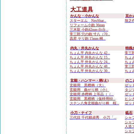
大工道具
かんな・小かんな
豆か
スターエム NeoShar...
垣之作
リフォーム小鉋 36mm
三木龍 小鉋42mm 白台...
常三郎 穴の鉋 寸八（70...
高昇 ヤリ鉋 15mm 桐...
内丸・外丸かんな
特殊
ちょん平 内丸かんな 42...
常三郎
ちょん平 外丸かんな 15...
ちょん
ちょん平 外丸かんな 24...
ちょん
ちょん平 外丸かんな 48...
常三郎
ちょん平 外丸かんな 30...
ちょん
玄能・ハンマー・柄(え)
のこ
玄能用 黒檀柄（大）
ゼット
玄能用 曲がり柄（小）
タジマ
玄能用 赤樫柄 上等品（（...
ゼット
玄能用 黒檀柄（仮枠用60...
ヒシカ
ステン八角玄能曲がり柄 桜...
ゼット
小刀・ナイフ
砥石
三代目 千代鶴貞秀 小刀「...
シャプト
シャプ
人造
シャプ