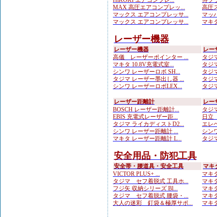
HiKOKI エアコンプレ...
侍ブラ
MAX 高圧エアコンプレッ...
高圧ス
マックス エアコンプレッサ...
マッハ
マックス エアコンプレッサ...
マキタ
レーザー機器
レーザー機器
レー
高儀 レーザーポインター ...
タジマ
マキタ 10.8V充電式室...
タジマ
シンワ レーザーロボ SH...
タジマ
タジマ レーザー墨出し器 ...
タジマ
シンワ レーザーロボLEX...
タジマ
レーザー距離計
レー
BOSCH レーザー距離計...
タジマ
EBIS 充電式レーザー距...
日立 
タジマ ライカディストD2...
エレベ
シンワ レーザー距離計 ...
シンワ
マキタ レーザー距離計 L...
タジマ
安全用品・防犯工具
安全帯・腰道具・安全工具
マキ
VICTOR PLUS+ ...
マキタ
タジマ セフ着脱式 工具ホ...
マキタ
フジ矢 収納シリーズ Bl...
マキタ
タジマ セフ着脱式 腰袋・...
マキタ
大人の迷彩 釘袋＆極厚サポ...
マキタ