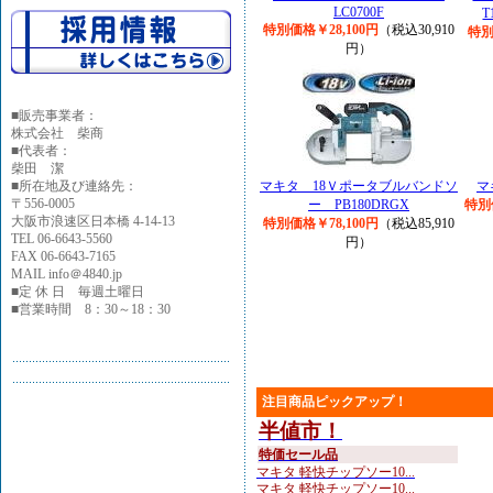
LC0700F
特別価格￥28,100円
（税込30,910
特別
円）
■
販売事業者：
株式会社 柴商
■代表者：
柴田 潔
■所在地及び連絡先：
マキタ 18Ｖポータブルバンドソ
マ
〒556-0005
ー PB180DRGX
特別
大阪市浪速区日本橋 4-14-13
特別価格￥78,100円
（税込85,910
TEL 06-6643-5560
円）
FAX 06-6643-7165
MAIL info＠4840.jp
■定 休 日 毎週土曜日
■営業時間 8：30～18：30
注目商品ピックアップ！
半値市！
特価セール品
マキタ 軽快チップソー10...
マキタ 軽快チップソー10...