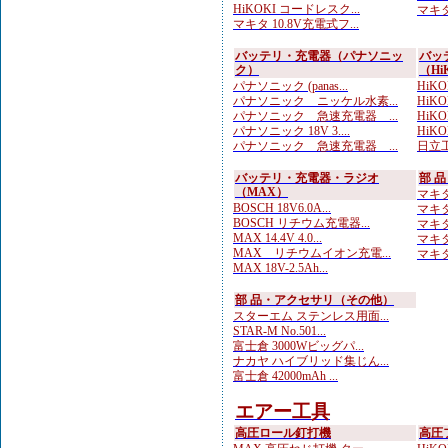
HiKOKI コードレスク...
マキタ
マキタ 10.8V充電式フ...
バッテリ・充電器（パナソニッ
バッ
ク）
（Hi
パナソニック (panas...
HiKO
パナソニック ニッケル水素...
HiKOK
パナソニック 急速充電器 ...
HiKO
パナソニック 18V 3....
HiKOK
パナソニック 急速充電器 ...
日立工
バッテリ・充電器・ラジオ
部 
（MAX）
マキタ
BOSCH 18V6.0A...
マキタ
BOSCH リチウム充電器...
マキタ
MAX 14.4V 4.0...
マキタ 
MAX リチウムイオン充電...
マキタ
MAX 18V-2.5Ah...
部 品・アクセサリ（その他）
スターエム ステンレス用面...
STAR-M No.501...
富士倉 3000Wビッグパ...
ナカヤ ハイブリッド集じん...
富士倉 42000mAh ...
エアー工具
高圧ロール釘打機
高圧