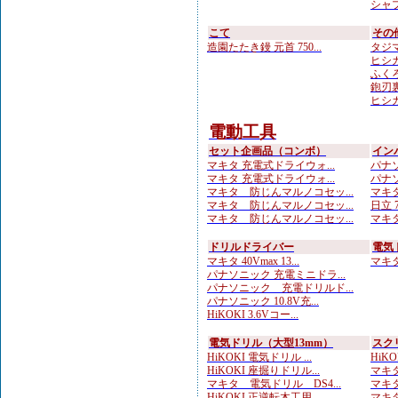
シャプ
こて
その
造園たたき鏝 元首 750...
タジマ
ヒシカ
ふくろ
鉋刃
ヒシカ
電動工具
セット企画品（コンボ）
イン
マキタ 充電式ドライウォ...
パナソ
マキタ 充電式ドライウォ...
パナソ
マキタ 防じんマルノコセッ...
マキタ
マキタ 防じんマルノコセッ...
日立 7
マキタ 防じんマルノコセッ...
マキタ 
ドリルドライバー
電気
マキタ 40Vmax 13...
マキタ 
パナソニック 充電ミニドラ...
パナソニック 充電ドリルド...
パナソニック 10.8V充...
HiKOKI 3.6Vコー...
電気ドリル（大型13mm）
スク
HiKOKI 電気ドリル ...
HiKO
HiKOKI 座掘りドリル...
マキタ
マキタ 電気ドリル DS4...
マキタ
HiKOKI 正逆転木工用...
マキタ