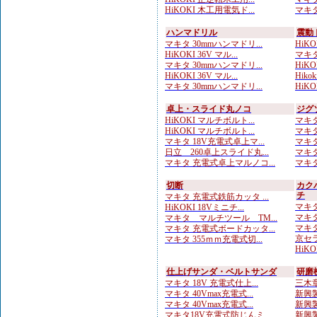
HiKOKI 木工用電気ド...
マキタ
ハンマドリル
震動
マキタ 30mmハンマドリ...
HiKOK
HiKOKI 36V マル...
マキタ
マキタ 30mmハンマドリ...
HiKOK
HiKOKI 36V マル...
Hik
マキタ 30mmハンマドリ...
HiKOK
卓上・スライド丸ノコ
ジグ
HiKOKI マルチボルト...
マキタ
HiKOKI マルチボルト...
マキタ
マキタ 18V充電式卓上マ...
マキタ
日立 260卓上スライド丸...
マキタ
マキタ 充電式卓上マルノコ...
マキタ
切断
カク
チ
マキタ 充電式鉄筋カッタ ...
マキタ
HiKOKI 18Vミニチ...
マキタ
マキタ マルチツール TM...
マキタ
マキタ 充電式ボードカッタ...
京セラ
マキタ 355ｍｍ充電式切...
HiKO
仕上げサンダ・ベルトサンダ
研磨
マキタ 18V 充電式仕上...
三木章
マキタ 40Vmax充電式...
新興製
マキタ 40Vmax充電式...
新興製
マキタ18V充電式防じんミ...
新興製