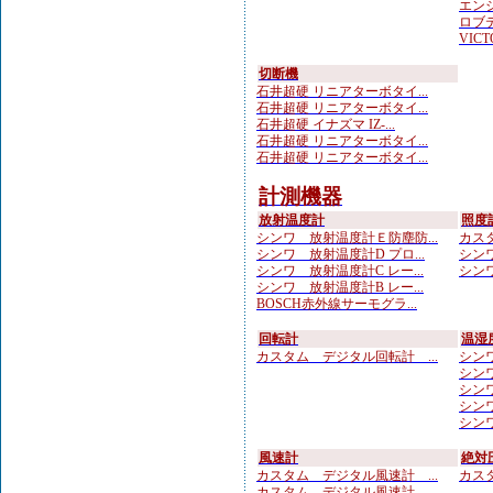
エンジ
ロブテ
VICTO
切断機
石井超硬 リニアターボタイ...
石井超硬 リニアターボタイ...
石井超硬 イナズマ IZ-...
石井超硬 リニアターボタイ...
石井超硬 リニアターボタイ...
計測機器
放射温度計
照度
シンワ 放射温度計Ｅ防塵防...
カスタ
シンワ 放射温度計D プロ...
シンワ
シンワ 放射温度計C レー...
シンワ
シンワ 放射温度計B レー...
BOSCH赤外線サーモグラ...
回転計
温湿
カスタム デジタル回転計 ...
シンワ
シンワ
シンワ 
シンワ
シンワ
風速計
絶対
カスタム デジタル風速計 ...
カスタ
カスタム デジタル風速計 ...