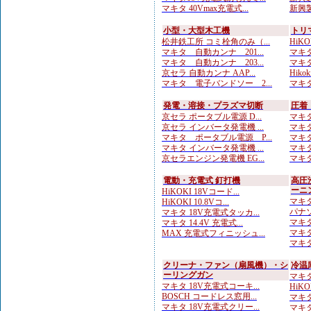
マキタ 40Vmax充電式...
新興製
小型・大型木工機
トリ
松井鉄工所 コミ栓角のみ（...
HiKO
マキタ 自動カンナ 201...
マキタ
マキタ 自動カンナ 203...
マキタ
京セラ 自動カンナ AAP...
Hiko
マキタ 電子バンドソー 2...
マキタ
発電・溶接・プラズマ切断
圧着
京セラ ポータブル電源 D...
マキタ
京セラ インバータ発電機 ...
マキタ
マキタ ポータブル電源 P...
マキタ
マキタ インバータ発電機 ...
マキタ
京セラエンジン発電機 EG...
マキタ
電動・充電式 釘打機
高圧
ーニ
HiKOKI 18Vコード...
マキタ
HiKOKI 10.8Vコ...
パナソ
マキタ 18V充電式タッカ...
マキタ
マキタ 14.4V 充電式...
マキタ
MAX 充電式フィニッシュ...
マキタ
クリーナ・ファン（扇風機）・シ
冷温
ーリングガン
マキタ
マキタ 18V充電式コーキ...
HiK
BOSCH コードレス窓用...
マキタ
マキタ 18V充電式クリー...
マキタ