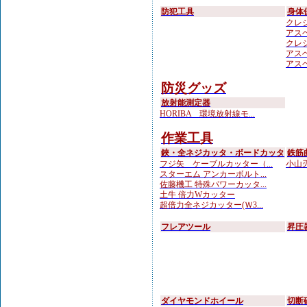
防犯工具
身体
クレシ
アスベ
クレシ
アスベ
アスベ
防災グッズ
放射能測定器
HORIBA 環境放射線モ...
作業工具
鋏・全ネジカッタ・ボードカッタ
鉄筋
フジ矢 ケーブルカッター（...
小山刃
スターエム アンカーボルト...
佐藤機工 特殊パワーカッタ...
土牛 倍力Wカッター
超倍力全ネジカッター(Ｗ3...
フレアツール
昇圧
ダイヤモンドホイール
切断