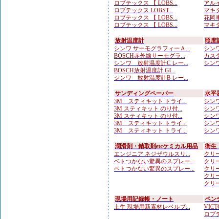
ロブテックス 【 LOBS...
アルイ
ロブテックス LOBST...
マキタ
ロブテックス 【 LOBS...
花岡車
ロブテックス 【 LOBS...
マキタ
放射温度計
照度
シンワ サーモグラフィーＡ...
シンワ
BOSCH赤外線サーモグラ...
カスタ
シンワ 放射温度計C レー...
シンワ
BOSCH放射温度計 GI...
シンワ 放射温度計B レー...
サンディングペーパー
水平
3M スティキット トライ...
シンワ
3M スティキット のり付...
シンワ
3M スティキット のり付...
シンワ
3M スティキット トライ...
シンワ
3M スティキット トライ...
シンワ
潤滑剤・錆取剤etcケミカル用品
衛生
エンジニア ネジザウルスリ...
クリー
ベトつかない驚異のスプレー...
クリー
ベトつかない驚異のスプレー...
クリー
クリー
クリー
現場用記録帳・ノート
ペン
土牛 現場用新素材レベルブ...
VICTO
ロブテ