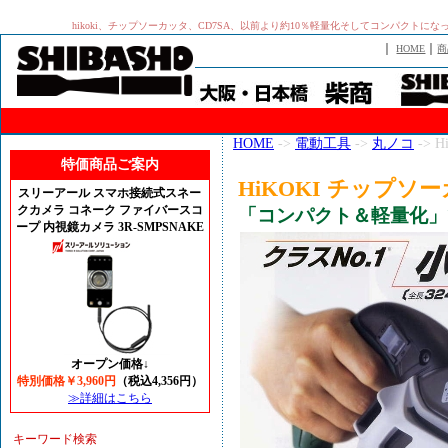
hikoki、チップソーカッタ、CD7SA、以前より約10％軽量化そしてコンパクト
｜
｜
HOME
商
HOME
->
電動工具
->
丸ノコ
-> 
特価商品ご案内
HiKOKI チップソー
スリーアール スマホ接続式スネー
クカメラ コネーク ファイバースコ
「コンパクト＆軽量化」
ープ 内視鏡カメラ 3R-SMPSNAKE
オープン価格↓
特別価格￥3,960円
（税込4,356円）
≫詳細はこちら
キーワード検索