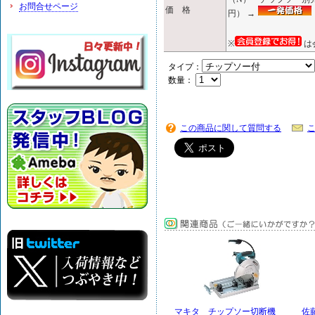
お問合せページ
価 格
円） →
※
は
タイプ：
数量：
この商品に関して質問する
マキタ チップソー切断機
佐