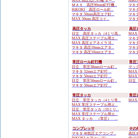
MAX 高圧ねじ打機 ター...
HiKO
ＭＡＸ 高圧90mm釘打機...
マキタ
HiKOKI 高圧ロール釘...
マキタ
マキタ 50mm高圧エア釘...
マキタ
MAX 50mm 高圧コイ...
マキタ
高圧タッカ
高圧
日立 高圧タッカ（4ミリ高...
MAX
MAX 高圧ステープル用エ...
マキタ
MAX 高圧エアネイラ H...
マキタ
マキタ 高圧10mmエアタ...
マキタ
マキタ 高圧10mmエアタ...
マキタ
常圧ロール釘打機
常圧
日立 常圧38mmロール釘...
マック
マキタ 32mmエア釘打 ...
MAX
マキタ 50mmエア釘打 ...
MAX
日立 常圧50mmロール釘...
日立 
マキタ 50mmエア釘打 ...
常圧タッカ
常圧
日立 常圧タッカ（4ミリ常...
MAX
MAX 常圧ステープル用エ...
日立 常圧タッカ（10ミリ...
MAX 常圧ステープル用エ...
MAX タッカ （常圧） ...
コンプレッサ
その
マキタ 46気圧エアコンプ...
高圧ホ