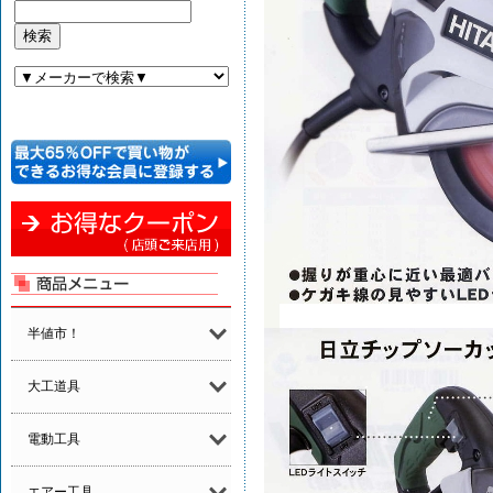
半値市！
大工道具
電動工具
エアー工具