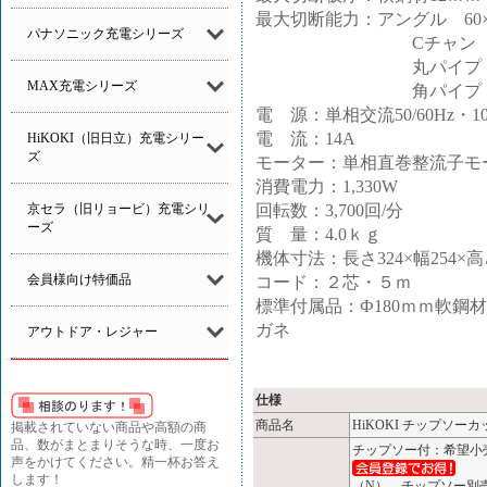
最大切断能力：アングル 60×
パナソニック充電シリーズ
Cチャン 60ｍ
丸パイプ Ф60.5
MAX充電シリーズ
角パイプ 60×
電 源：単相交流50/60Hz・10
電 流：14A
HiKOKI（旧日立）充電シリー
ズ
モーター：単相直巻整流子モ
消費電力：1,330W
回転数：3,700回/分
京セラ（旧リョービ）充電シリ
ーズ
質 量：4.0ｋｇ
機体寸法：長さ324×幅254×高
会員様向け特価品
コード：２芯・５ｍ
標準付属品：Ф180ｍｍ軟
ガネ
アウトドア・レジャー
仕様
商品名
HiKOKI チップソーカ
掲載されていない商品や高額の商
品、数がまとまりそうな時、一度お
チップソー付：希望小
声をかけてください。精一杯お答え
します！
（N） チップソー別