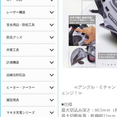
レーザー機器
安全用品・防犯工具
防災グッズ
作業工具
計測機器
品確法対応品
≪アングル・Ｃチャン・パ
ヒーター・クーラー
ェンジ！≫
園芸用具
■仕様
最大切込み深さ：60.5ｍｍ（
マキタ充電シリーズ
最大切断板厚：軟鋼材12ｍｍ