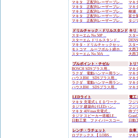
マキタ 正配列レーザーブレ...
マキタ
マキタ 正配列レーザーブレ...
マキタ
マキタ 正配列レーザーブレ...
柳瀬（
マキタ 正配列レーザーブレ...
富士製
マキタ 正配列レーザーブレ...
タジマ
ドリルチャック・ドリルスタンド
キリ
スターエム No.50P ...
スターエ
スターエム ドリルスタンド...
DENS
マキタ・ドリルチャックセッ...
スター
モトコマ ルーフボルト締ホ...
大西工
スターエム No.50A ...
大西工
ブルポイント・チゼル
トリ
BOSCH SDSプラス用...
マキタ
ラクダ 電動ハンマー用ラン...
マキタ
ハウスBM SDSプラス用...
マキタ
ラクダ 電動ハンマー用ラン...
マキタ
ハウスBM SDSプラス用...
マキタ
LEDライト
電工
マキタ 充電式ＬＥＤワーク...
フジマ
タジマ 建築向けLEDハン...
フジマ
マキタ 40Vmax充電式...
侍ブラ
タジマ スピーカー搭載LE...
Gran
日動工業 ファイバースコー...
日動工
レンチ・ラチェット
台車
ロブテックス 【 LOBS...
マキタ