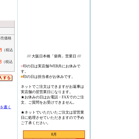
小売価格
円
（税込
//// 大阪日本橋「柴商」営業日 ////
円
（税込
■
印の日は実店舗/WEB共にお休みで
す。
■
印の日は担当者がお休みです。
ネットでご注文はできますがお返事は
実店舗の翌営業日になります。
★お休みの日はお電話・FAXでのご注
文、ご質問をお受けできません。
を書く
★ネットでいただいたご注文は翌営業
日に処理させていただきますので予め
ご了承ください。
8月