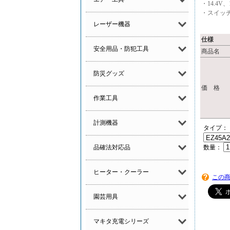
・14.4
・スイッ
レーザー機器
仕様
安全用品・防犯工具
商品名
防災グッズ
価 格
作業工具
計測機器
タイプ：
品確法対応品
数量：
ヒーター・クーラー
この
園芸用具
マキタ充電シリーズ