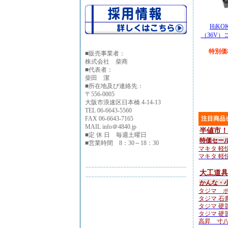
HiKO
（36V
特別価格
■
販売事業者：
株式会社 柴商
■代表者：
柴田 潔
■所在地及び連絡先：
〒556-0005
大阪市浪速区日本橋 4-14-13
TEL 06-6643-5560
FAX 06-6643-7165
注目商品
MAIL info＠4840.jp
半値市！
■定 休 日 毎週土曜日
特価セー
■営業時間 8：30～18：30
マキタ 軽快
マキタ 軽快
大工道具
かんな・
タジマ ボ
タジマ 石
タジマ 硬
タジマ 硬
高昇 寸八