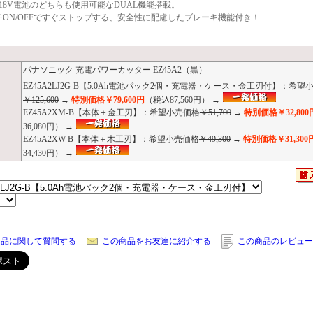
V、18V電池のどちらも使用可能なDUAL機能搭載。
チON/OFFですぐストップする、安全性に配慮したブレーキ機能付き！
パナソニック 充電パワーカッター EZ45A2（黒）
EZ45A2LJ2G-B【5.0Ah電池パック2個・充電器・ケース・金工刃付】：希望
￥125,600
→
特別価格￥79,600円
（税込87,560円） →
EZ45A2XM-B【本体＋金工刃】：希望小売価格
￥51,700
→
特別価格￥32,800
36,080円） →
EZ45A2XW-B【本体＋木工刃】：希望小売価格
￥49,300
→
特別価格￥31,300
34,430円） →
商品に関して質問する
この商品をお友達に紹介する
この商品のレビュー