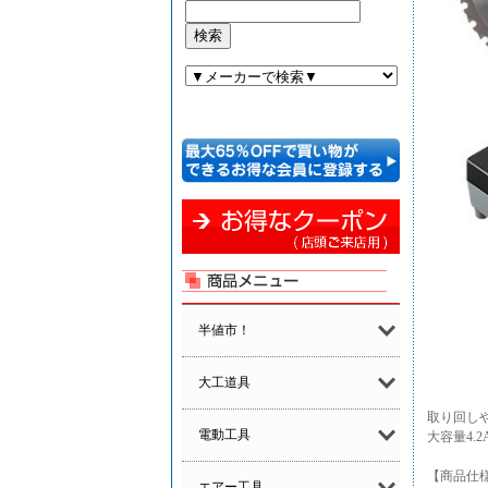
半値市！
大工道具
取り回しや
電動工具
大容量4.
【商品仕
エアー工具