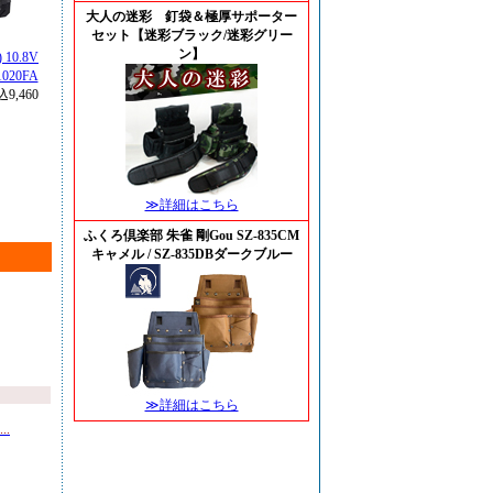
大人の迷彩 釘袋＆極厚サポーター
セット【迷彩ブラック/迷彩グリー
ン】
 10.8V
020FA
9,460
≫詳細はこちら
ふくろ倶楽部 朱雀 剛Gou SZ-835CM
キャメル / SZ-835DBダークブルー
≫詳細はこちら
.