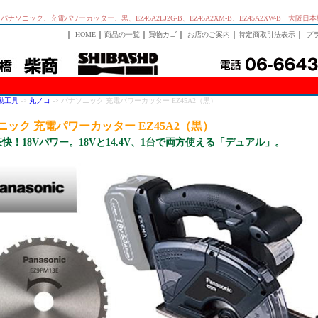
nic、パナソニック、充電パワーカッター、黒、EZ45A2LJ2G-B、EZ45A2XM-B、EZ45A2XW-B 大阪
｜
｜
｜
｜
｜
｜
HOME
商品の一覧
買物カゴ
お店のご案内
特定商取引法表示
プ
動工具
->
丸ノコ
-> パナソニック 充電パワーカッター EZ45A2（黒）
ニック 充電パワーカッター EZ45A2（黒）
快！18Vパワー。18Vと14.4V、1台で両方使える「デュアル」。