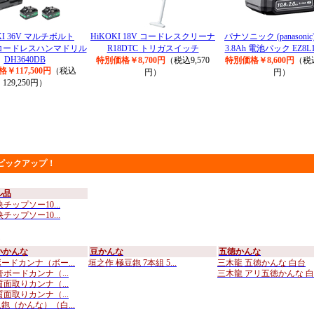
KI 36V マルチボルト
HiKOKI 18V コードレスクリーナ
パナソニック (panasonic)
）コードレスハンマドリル
R18DTC トリガスイッチ
3.8Ah 電池パック EZ8L1
DH3640DB
特別価格￥8,700円
（税込9,570
特別価格￥8,600円
（税込
￥117,500円
（税込
円）
円）
129,250円）
ピックアップ！
ル品
チップソー10...
チップソー10...
小かんな
豆かんな
五徳かんな
ードカンナ（ボー...
垣之作 極豆鉋 7本組 5...
三木龍 五徳かんな 白台
膏ボードカンナ（...
三木龍 アリ五徳かんな 白..
質面取りカンナ（...
質面取りカンナ（...
鉋（かんな）（白...