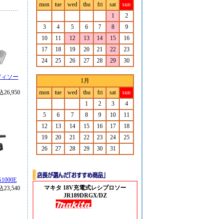
mon
tue
wed
thu
fri
sat
sun
1
2
3
4
5
6
7
8
9
10
11
12
13
14
15
16
17
18
19
20
21
22
23
24
25
26
27
28
29
30
ディソー
1月
26,950
mon
tue
wed
thu
fri
sat
sun
1
2
3
4
5
6
7
8
9
10
11
12
13
14
15
16
17
18
19
20
21
22
23
24
25
26
27
28
29
30
31
000E
マキタ 18V充電式レシプロソー
23,540
JR189DRGX/DZ