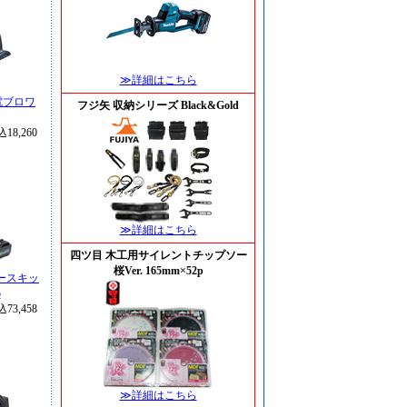
≫詳細はこちら
電ブロワ
フジ矢 収納シリーズ Black&Gold
18,260
≫詳細はこちら
四ツ目 木工用サイレントチップソー
桜Ver. 165mm×52p
ソースキッ
5
73,458
≫詳細はこちら