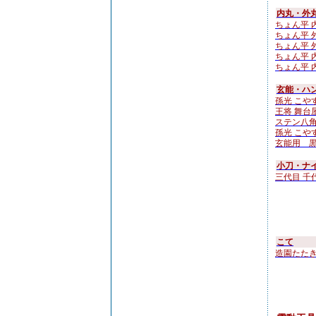
内丸・外
ちょん平 内
ちょん平 外
ちょん平 外
ちょん平 内
ちょん平 内
玄能・ハン
孫光 こやすけ
王将 舞台
ステン八角
孫光 こやすけ
玄能用 
小刀・ナ
三代目 千
こて
造園たたき鏝 