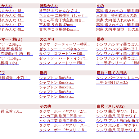
丸かんな
特殊かんな
のみ
丸かんな 18...
常三郎 キワかんな 左 4...
高昇 追入れのみ（鯛 刻印..
丸かんな 48...
ちょん平 二枚作里（しゃく...
三木龍 替刃式追入のみ （
丸かんな 12...
ちょん平 貴丁坊主鉋 白台...
宗家 大内 追入れのみ10...
丸かんな 12...
三木龍 反台鉋 42mm ...
高昇 追入れのみ（鯛 刻印..
丸かんな 48...
貴克 デコラ用鉋45mm ...
宗家 大内 中薄型・叩のみ..
マー・柄(え)
のこぎり
墨壺
（2.0Kg...
タジマ ジーティーソー替刃...
シンワ ハンディ墨つぼ J..
屋槌 磨 角柄付
ゼットソー ミニパネルソー...
シンワ ハンディ墨つぼ J..
玄能曲がり柄 桜...
タジマ スマートソー150...
シンワ ハンディ墨つぼ 消..
（1.5Kg...
ゼットソー ハード・インパ...
シンワ ハンディ墨つぼPr..
黒檀柄（小）
タジマ スマートソー150...
ミニ墨坪シリーズ 「鶴亀彫
イフ
砥石
建前・建て方用品
代鶴貞秀 小刀「...
シャプトン RockSta...
タジマ パーフェクトスーパ.
シャプトン RockSta...
土牛 足掛け助三3.5
シャプトン RockSta...
シャプトン RockSta...
シャプトン RockSta...
その他
曲尺（さしがね）
元首 750...
タジマ ボードヤスリ（27...
シンワ 曲尺 平ぴた 【1...
ヒシカ工業 別所二郎作 木...
シンワ 曲尺 同厚 ホワイ...
ヒシカ工業 別所二郎作 木...
シンワ アルミ自由金 角度..
タジマ ボードヤスリ スー...
シンワ ホルダー マグキャ..
タジマ ボードヤスリ（18...
シンワ 曲尺 同厚 ホワイ...