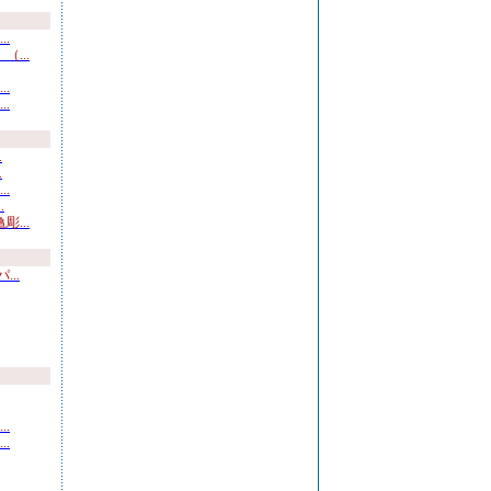
.
...
.
.
.
.
.
.
...
..
.
.