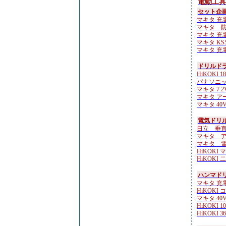
電動工具
セット企
マキタ 充電
マキタ 防
マキタ 充電
マキタ KS51
マキタ 充電
ドリルド
HiKOKI 18
パナソニッ
マキタ 7.2
マキタ ア
マキタ 40Vm
電気ドリル
日立 垂直ド
マキタ ア
マキタ 電気
HiKOKI 
HiKOKI 
ハンマド
マキタ 充
HiKOKI 
マキタ 40Vm
HiKOKI 10
HiKOKI 3