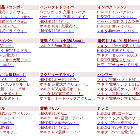
画品（コンボ）
インパクトドライバ
インパクトレンチ
式ドライウォ...
パナソニック 充電インパク...
HiKOKI インパクトレ...
じんマルノコセッ...
パナソニック 充電マルチイ...
HiKOKI インパクトレ...
式ドライウォ...
HiKOKI 14.4V（...
ベッセル 電動スリムラチェ.
5DZ+V...
マキタ 10.8V充電式イ...
HiKOKI 18Vインパ...
式ドライウォ...
HiKOKI 18Vコード...
マキタ40vmaxインパク...
ライバー
電気ドリル（小型6.5mm）
電気ドリル（中型10mm
V コー...
マキタ 6.5mm 高速ド...
マキタ 10mm電気ドリル..
ク 充電ミニドラ...
HiKOKI 変速ドリル ...
V 充電式ペ...
マキタ タッパ 6806B
ースオーガ用アク...
HiKOKI 変速ドリル ...
ax 13...
日立 電子コーナドリル D
（大型13mm）
スクリュードライバ
ハンマー
リル DW 3...
HiKOKI ボード用ドラ...
マキタ 電動ハンマ HM1...
ングルドリル D...
マキタ 充電式スクリュード...
マキタ 電動ケレン HK1...
ドリル 630...
マキタ 18V充電式オート...
マキタ 充電式ケレン HK..
マルチボルト...
マキタ 18V充電式スクリ...
マキタ 電動ケレン HK1.
二段変速ドリ...
マキタ オートパックスクリ...
マキタ 電動ハンマ HM1...
リル
震動ドリル
丸ノコ
電式ハンマドリル...
HiKOKI 18V-6....
HiKOKI 18Vコード...
コードレスロ...
マキタ 18V震動ドライバ...
パナソニック 充電パワーカ.
ax 28...
HiKOKI マルチボルト...
マキタ 125mm充電式マ...
.8Vロ...
HiKOKI 14.4Vコ...
HiKOKI マルチボルト...
6Vマルチ...
マキタ 18V震動ドライバ...
マキタ 125mm充電式丸...