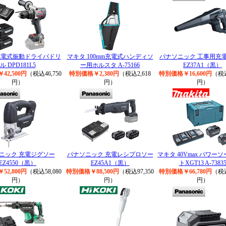
充電式振動ドライバドリ
マキタ 100mm充電式ハンディソ
パナソニック 工事用充
ル DPD181L5
ー用ホルスタ A-75166
EZ37A1（黒）
42,500円
（税込46,750
特別価格￥2,380円
（税込2,618
特別価格￥16,600円
（税込
円）
円）
円）
ニック 充電ジグソー
パナソニック 充電レシプロソー
マキタ 40Vmax パワー
EZ4550（黒）
EZ45A1（黒）
トXGT13 A-7383
52,800円
（税込58,080
特別価格￥88,500円
（税込97,350
特別価格￥66,780円
（税込
円）
円）
円）