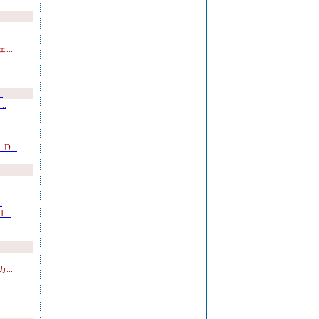
..
）
.
...
.
..
..