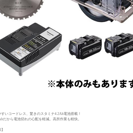
すいコードレス、驚きのスタミナ4.2Ah電池搭載！
2Ahだから電池切れの心配を軽減。高所作業も軽快。
様】