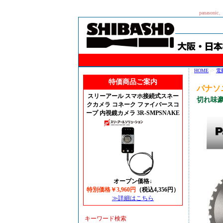
panaso
HOME
->
電
特価商品ご案内
パナソ
スリーアール スマホ接続式スネー
切れ味豪
クカメラ コネーク ファイバースコ
ープ 内視鏡カメラ 3R-SMPSNAKE
オープン価格↓
特別価格￥3,960円
（税込4,356円）
≫詳細はこちら
キーワード検索