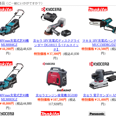
40Vmax充電式芝刈機
京セラ 18V充電式ディスクグライ
マキタ 18V充電式ハン
MLM004GZ
MUC150DRG/DZ
ンダー DG181L5【パドルスイッ
44,200円
（税込48,620
特別価格￥24,500円
（税込
チ】
円）
円）
特別価格￥37,300円
（税込41,030
円）
40Vmax充電式芝刈機
京セラエンジン発電機 EGI180
京セラ 電子サンダー AS1
MLM003GZ
特別価格￥107,200円
（税込
特別価格￥21,400円
（税込
40,800円
（税込44,880
117,920円）
円）
円）