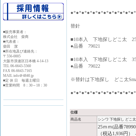
●*●*●*●*●*●*●*●*●*●*●*●
替針
■
販売事業者：
株式会社 柴商
■10本入 下地探しどこ太 2
■代表者：
●品番 79021
柴田 潔
■所在地及び連絡先：
〒556-0005
■10本入 下地探しどこ太 3
大阪市浪速区日本橋 4-14-13
●品番 79022
TEL 06-6643-5560
FAX 06-6643-7165
MAIL info＠4840.jp
※替針は下地探し どこ太Sm
■定 休 日 毎週土曜日
■営業時間 8：30～18：30
●*●*●*●*●*●*●*●*●*●*●*●
仕様
商品名
シンワ 下地探し どこ太P
25ｍｍ(品番789
（税込1,936円）