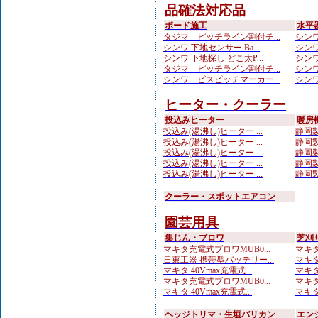
品確法対応品
ボード施工
水平
タジマ ピッチライン割付チ...
シンワ
シンワ 下地センサー Ba...
シンワ
シンワ 下地探し どこ太P...
シンワ
タジマ ピッチライン割付チ...
シンワ
シンワ ビスピッチマーカー...
シンワ
ヒーター・クーラー
投込みヒーター
暖房
投込み(湯沸し)ヒーター ...
静岡製
投込み(湯沸し)ヒーター ...
静岡製
投込み(湯沸し)ヒーター ...
静岡製
投込み(湯沸し)ヒーター ...
静岡製
投込み(湯沸し)ヒーター ...
静岡製
クーラー・スポットエアコン
園芸用具
集じん・ブロワ
芝刈
マキタ充電式ブロワMUB0...
マキタ
日東工器 携帯型バッテリー...
マキタ
マキタ 40Vmax充電式...
マキタ
マキタ充電式ブロワMUB0...
マキタ 
マキタ 40Vmax充電式...
マキタ 
ヘッジトリマ・生垣バリカン
エン