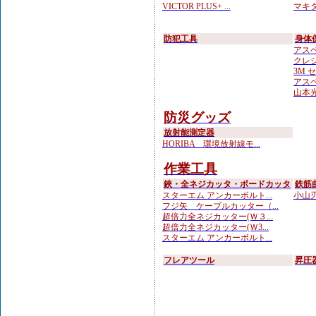
VICTOR PLUS+ ...
マキタ
防犯工具
身体
アスベ
クレシ
3M 
アスベ
山本光学
防災グッズ
放射能測定器
HORIBA 環境放射線モ...
作業工具
鋏・全ネジカッタ・ボードカッタ
鉄筋
スターエム アンカーボルト...
小山刃
フジ矢 ケーブルカッター（...
超倍力全ネジカッター(Ｗ３...
超倍力全ネジカッター(Ｗ3...
スターエム アンカーボルト...
フレアツール
昇圧