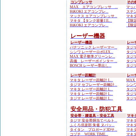
コンプレッサ
その
MAX エアコンプレッサ ...
マッハ
HiKOKI エアコンプレ...
ステン
マックス エアコンプレッサ...
マキタ
マキタ 【タンク容量11L...
【限定
HiKOKI エアコンプレ...
【限定
レーザー機器
レーザー機器
レー
パナソニック レーザーマー...
タジマ
シンワ レーザーロボLEX...
タジマ
MAX 電子整準グリーンレ...
タジマ
高儀 レーザーポインター ...
タジマ
BOSCH レーザー墨出し...
タジマ
レーザー距離計
レー
マキタ レーザー距離計 L...
MAX
タジマ セフレーザー距離計...
シンワ
マキタ レーザー距離計 L...
タジマ
マキタ レーザー距離計 L...
タジマ
タジマ レーザー距離計 L...
タジマ
安全用品・防犯工具
安全帯・腰道具・安全工具
マキ
タジマ 安全帯胴当てベルト...
マキタ
ふくろ倶楽部 朱雀 ヌバッ...
マキタ
タイタン プロガード3Dサ...
マキ
コヅチ WORK TIME...
マキタ