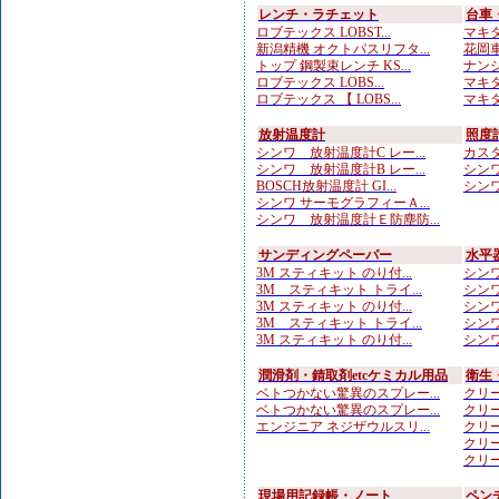
レンチ・ラチェット
台車
ロブテックス LOBST...
マキタ
新潟精機 オクトパスリフタ...
花岡車
トップ 鋼製束レンチ KS...
ナンシ
ロブテックス LOBS...
マキタ
ロブテックス 【 LOBS...
マキタ
放射温度計
照度
シンワ 放射温度計C レー...
カスタ
シンワ 放射温度計B レー...
シンワ
BOSCH放射温度計 GI...
シンワ
シンワ サーモグラフィーＡ...
シンワ 放射温度計Ｅ防塵防...
サンディングペーパー
水平
3M スティキット のり付...
シンワ
3M スティキット トライ...
シンワ
3M スティキット のり付...
シンワ
3M スティキット トライ...
シンワ
3M スティキット のり付...
シンワ
潤滑剤・錆取剤etcケミカル用品
衛生
ベトつかない驚異のスプレー...
クリー
ベトつかない驚異のスプレー...
クリー
エンジニア ネジザウルスリ...
クリー
クリー
クリー
現場用記録帳・ノート
ペン