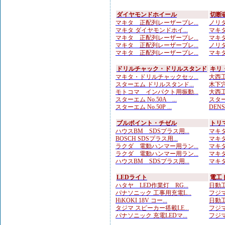
ダイヤモンドホイール
切断
マキタ 正配列レーザーブレ...
ノリタ
マキタ ダイヤモンドホイ...
マキタ
マキタ 正配列レーザーブレ...
マキタ
マキタ 正配列レーザーブレ...
ノリタ
マキタ 正配列レーザーブレ...
マキタ
ドリルチャック・ドリルスタンド
キリ
マキタ・ドリルチャックセッ...
大西工
スターエム ドリルスタンド...
木下穴
モトコマ インパクト用振動...
大西工
スターエム No.50A ...
スター
スターエム No.50P ...
DENSA
ブルポイント・チゼル
トリ
ハウスBM SDSプラス用...
マキタ
BOSCH SDSプラス用...
マキタ
ラクダ 電動ハンマー用ラン...
マキタ
ラクダ 電動ハンマー用ラン...
マキタ
ハウスBM SDSプラス用...
マキタ
LEDライト
電工
ハタヤ LED作業灯 RG...
日動工
パナソニック 工事用充電L...
フジマ
HiKOKI 18V コー...
日動工
タジマ スピーカー搭載LE...
フジマ
パナソニック 充電LEDマ...
フジマ