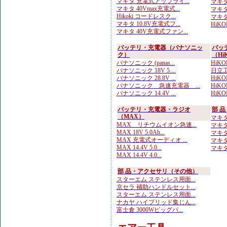
マキタ 充電式アップライ...
マキタ 
マキタ 40Vmax充電式...
マキタ 
Hikoki コードレスク...
マキタ 
マキタ 10.8V充電式フ...
HiKO
マキタ 40V充電式ファン...
バッテリ・充電器（パナソニッ
バッ
ク）
（Hi
パナソニック (panas...
HiKOK
パナソニック 18V 5....
日立工
パナソニック 28.8V ...
HiKOK
パナソニック 急速充電器 ...
HiKOK
パナソニック 14.4V ...
HiKO
バッテリ・充電器・ラジオ
部 
（MAX）
マキタ
MAX リチウムイオン急速...
マキタ
MAX 18V 5.0Ah...
マキタ
MAX 充電式オーディオ ...
マキタ
MAX 14.4V 5.0...
マキタ
MAX 14.4V 4.0...
部 品・アクセサリ（その他）
スターエム ステンレス用面...
京セラ 補助ハンドルセット...
スターエム ステンレス用面...
ナカヤ ハイブリッド集じん...
富士倉 3000Wビッグパ...