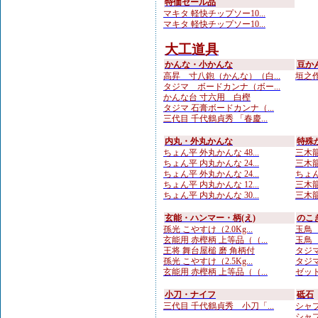
特価セール品
マキタ 軽快チップソー10...
マキタ 軽快チップソー10...
大工道具
かんな・小かんな
豆か
高昇 寸八鉋（かんな）（白...
垣之作 
タジマ ボードカンナ（ボー...
かんな台 寸六用 白樫
タジマ 石膏ボードカンナ（...
三代目 千代鶴貞秀 「春慶...
内丸・外丸かんな
特殊
ちょん平 外丸かんな 48...
三木龍
ちょん平 内丸かんな 24...
三木龍 
ちょん平 外丸かんな 24...
ちょん
ちょん平 内丸かんな 12...
三木龍
ちょん平 内丸かんな 30...
三木龍
玄能・ハンマー・柄(え)
のこ
孫光 こやすけ（2.0Kg...
玉鳥 
玄能用 赤樫柄 上等品（（...
玉鳥 
王将 舞台屋槌 磨 角柄付
タジマ
孫光 こやすけ（2.5Kg...
タジマ
玄能用 赤樫柄 上等品（（...
ゼット
小刀・ナイフ
砥石
三代目 千代鶴貞秀 小刀「...
シャプト
シャプ