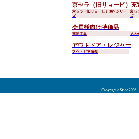
京セラ（旧リョービ）充
京セラ（旧リョービ）36Vシリー
京セ
ズ
ズ
会員様向け特価品
電動工具
その
アウトドア・レジャー
アウトドア特集
Copyright c Since 200