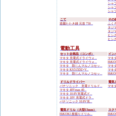
シャプト
シャプト
シャプト
こて
その
造園たたき鏝 元首 750...
ふくろ
タジマ
タジマ
ヒシカ
ヒシカ
電動工具
セット企画品（コンボ）
イン
マキタ 充電式ドライウォ...
マキタ
マキタ 充電式ドライウォ...
HiKOK
マキタ 防じんマルノコセッ...
マキタ
マキタ KS515DZ+V...
マキタ 
マキタ 防じんマルノコセッ...
HiKOK
ドリルドライバー
電気
パナソニック 充電ドリルド...
マキタ 
マキタ 40Vmax 40...
マキタ 10.8V充電式ド...
マキタ 18V 充電式ドラ...
パナソニック 10.8V充...
電気ドリル（大型13mm）
スク
HiKOKI 座掘りドリル...
HiKO