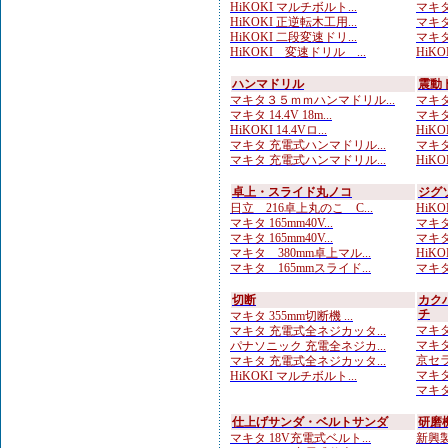
HiKOKI マルチボルト...
マキタ
HiKOKI 正逆転木工用...
マキタ
HiKOKI 二段変速ドリ...
マキタ
HiKOKI 変速ドリル ...
HiKO
ハンマドリル
震動
マキタ３５ｍｍハンマドリル...
マキタ
マキタ 14.4V 18m...
マキタ 
HiKOKI 14.4Vロ...
HiKO
マキタ 充電式ハンマドリル...
マキタ 
マキタ 充電式ハンマドリル...
HiKOK
卓上・スライド丸ノコ
ジグ
日立 216卓上丸のこ C...
HiKO
マキタ 165mm40V...
マキタ 
マキタ 165mm40V...
マキタ 
マキタ 380mm卓上マル...
HiKO
マキタ 165mmスライド...
マキタ 
切断
カク
チ
マキタ 355mm切断機 ...
マキタ
マキタ 充電式全ネジカッタ...
マキタ 
パナソニック 充電全ネジカ...
京セラ
マキタ 充電式全ネジカッタ...
マキタ 
HiKOKI マルチボルト...
マキタ
仕上げサンダ・ベルトサンダ
研磨
マキタ 18V充電式ベルト...
新興製