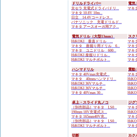
ドリルドライバー
電気
京セラ 充電式ドライバドリ...
マキタ 
マキタ 10.8V 10m...
日立 14.4Vコードレス...
パナソニック 充電ドリルド...
マキタ アースオーガ用アク...
電気ドリル（大型13mm）
スク
HiKOKI 垂直ドリル ...
マキタ
マキタ 座掘り用ドリル 6...
マキタ
マキタ ユニドリル 600...
マキタ
HiKOKI 座掘りドリル...
マキタ
HiKOKI マルチボルト...
マキタ
ハンマドリル
震動
マキタ 40Vmax充電式...
マキタ
マキタ 40mmハンマドリ...
HiKOK
HiKOKI 36Vマルチ...
HiKOK
HiKOKI 36Vマルチ...
HiKOK
マキタ 40Vmax 30...
HiK
卓上・スライド丸ノコ
ジグ
［別売部品］マキタ LS0...
マキタ
190mm 18V充電式ス...
HiKO
マキタ 165mm40V充...
マキタ
［別売部品］マキタ LS0...
HiKO
HiKOKI マルチボルト...
マキタ
切断
カク