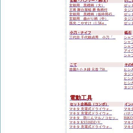
玄能・ハンマー・柄(え)
のこ
玄能用 黒檀柄（大）
ゼット
王将 舞台屋槌 磨 角柄付
タジマ
玄能用 黒檀柄（仮枠用45...
ゼット
玄能用 曲がり柄（中）
タジマ
孫光 こやすけ（1.5Kg...
ゼット
小刀・ナイフ
砥石
三代目 千代鶴貞秀 小刀「...
シャプ
シャプ
シャプト
アイウ
シャプ
こて
その
造園たたき鏝 元首 750...
ヒシカ
タジマ
ヒシカ
ヒシカ
タジマ
電動工具
セット企画品（コンボ）
イン
マキタ 充電式ドライウォ...
マキタ
マキタ 充電式ドライウォ...
パナソ
マキタ 防じんマルノコセッ...
HiKOK
マキタ KS516DZ+V...
マキタ
マキタ 充電式ドライウォ...
マキタ