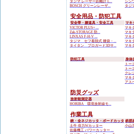
タジマ レーザー距離計 L...
シンワ
BOSCH グリーンレーザ...
タジマ
安全用品・防犯工具
安全帯・腰道具・安全工具
マキ
VICTOR PLUS+ ...
マキタ
Zak-STORAGE 防...
マキタ
LINXAS F-H-V ...
マキ
タジマ セフ着脱式 腰袋・...
マキタ
タイタン プロガード3Dサ...
マキタ
防犯工具
身体
トーヨ
トーヨ
クレシ
マキ
アスベ
防災グッズ
放射能測定器
HORIBA 環境放射線モ...
作業工具
鋏・全ネジカッタ・ボードカッタ
鉄筋
土牛 倍力Wカッター
小山刃
佐藤機工 パワーカッター ...