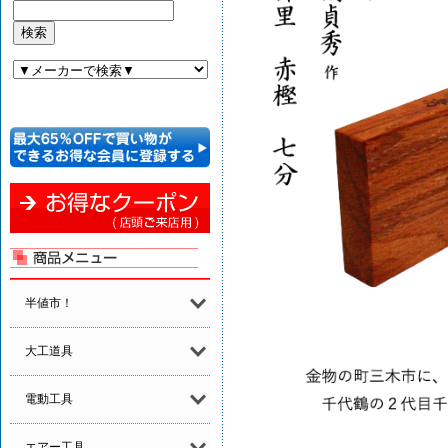
半値市！
大工道具
電動工具
エアー工具