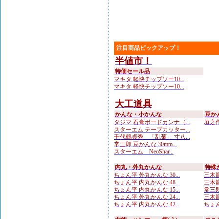
注目商品ピックアップ！
半値市！
特価セール品
マキタ 軽快チップソー10...
マキタ 軽快チップソー10...
大工道具
かんな・小かんな
豆か
タジマ 石膏ボードカンナ（...
垣之作
スターエム テープカッター...
千代鶴貞秀 「乱菊」 寸八...
常三郎 豆かんな 30mm...
スターエム NeoShar...
内丸・外丸かんな
特殊
ちょん平 外丸かんな 30...
三木龍
ちょん平 内丸かんな 48...
三木龍 
ちょん平 内丸かんな 15...
常三郎
ちょん平 外丸かんな 24...
三木龍 
ちょん平 内丸かんな 42...
ちょん