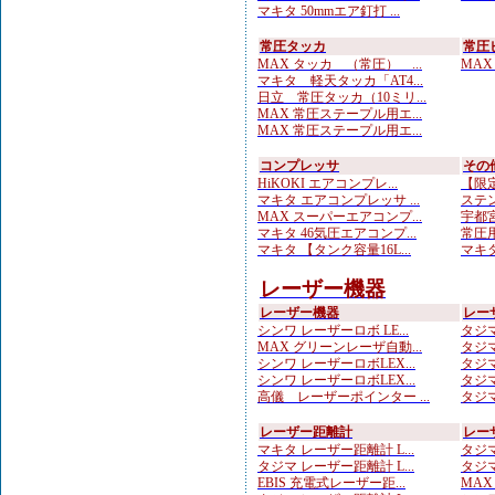
マキタ 50mmエア釘打 ...
常圧タッカ
常圧
MAX タッカ （常圧） ...
MAX
マキタ 軽天タッカ「AT4...
日立 常圧タッカ（10ミリ...
MAX 常圧ステープル用エ...
MAX 常圧ステープル用エ...
コンプレッサ
その
HiKOKI エアコンプレ...
【限定
マキタ エアコンプレッサ ...
ステン
MAX スーパーエアコンプ...
宇都宮
マキタ 46気圧エアコンプ...
常圧用
マキタ 【タンク容量16L...
マキタ
レーザー機器
レーザー機器
レー
シンワ レーザーロボ LE...
タジマ
MAX グリーンレーザ自動...
タジマ
シンワ レーザーロボLEX...
タジマ
シンワ レーザーロボLEX...
タジマ
高儀 レーザーポインター ...
タジマ
レーザー距離計
レー
マキタ レーザー距離計 L...
タジマ
タジマ レーザー距離計 L...
タジマ
EBIS 充電式レーザー距...
MAX