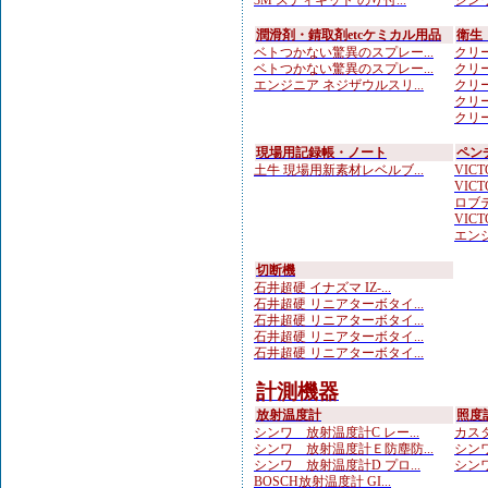
3M スティキット のり付...
シンワ
潤滑剤・錆取剤etcケミカル用品
衛生
ベトつかない驚異のスプレー...
クリー
ベトつかない驚異のスプレー...
クリー
エンジニア ネジザウルスリ...
クリー
クリー
クリー
現場用記録帳・ノート
ペン
土牛 現場用新素材レベルブ...
VICTO
VICTO
ロブテ
VICTO
エンジ
切断機
石井超硬 イナズマ IZ-...
石井超硬 リニアターボタイ...
石井超硬 リニアターボタイ...
石井超硬 リニアターボタイ...
石井超硬 リニアターボタイ...
計測機器
放射温度計
照度
シンワ 放射温度計C レー...
カスタ
シンワ 放射温度計Ｅ防塵防...
シンワ
シンワ 放射温度計D プロ...
シンワ
BOSCH放射温度計 GI...