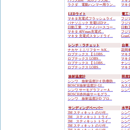
ハウスBM SDSプラス用...
マキタ
ラクダ 電動ハンマー用ラン...
マキタ
LEDライト
電工
マキタ充電式フラッシュライ...
フジマ
パナソニック 充電LEDマ...
フジマ
日動工業 ファイバースコー...
日動工
マキタ 40Vmax充電式...
フジマ
マキタ 充電式スタンドライ...
Gran
レンチ・ラチェット
台車
ナカヤ ミニリフター ＮK...
花岡車
ロブテックス 【 LOBS...
マキタ
ロブテックス LOBS...
マキタ
ロブテックス 【 LOBS...
ナンシ
ロブテックス LOBS...
マキタ
放射温度計
照度
シンワ 放射温度計Ｅ防塵防...
シンワ
BOSCH放射温度計 GI...
カスタ
シンワ サーモグラフィーＡ...
シンワ
BOSCH赤外線サーモグラ...
シンワ 放射温度計D プロ...
サンディングペーパー
水平
3M スティキット のり付...
シンワ
3M スティキット トライ...
シンワ
3M スティキット トライ...
シンワ
3M スティキット のり付...
シンワ