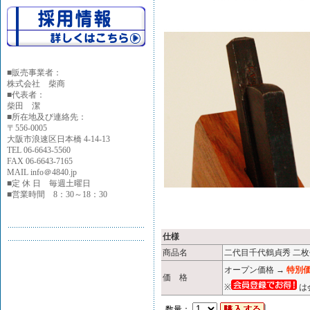
■
販売事業者：
株式会社 柴商
■代表者：
柴田 潔
■所在地及び連絡先：
〒556-0005
大阪市浪速区日本橋 4-14-13
TEL 06-6643-5560
FAX 06-6643-7165
MAIL info＠4840.jp
■定 休 日 毎週土曜日
■営業時間 8：30～18：30
仕様
商品名
二代目千代鶴貞秀 二枚作
オープン価格 →
特別価
価 格
※
は
数量：