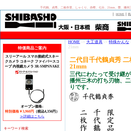
千代鶴、貞秀、二枚作里、しゃくり、赤樫、七分、21mm、畳、播
｜
｜
HOME
商
HOME
->
大工道具
->
特殊かんな
21mm
特価商品ご案内
スリーアール スマホ接続式スネー
二代目千代鶴貞秀 二
クカメラ コネーク ファイバースコ
21mm
ープ 内視鏡カメラ 3R-SMPSNAKE
三代にわたって受け継が
播州三木の打ち刃物、二
りです。
オープン価格↓
特別価格￥3,960円
（税込4,356円）
≫詳細はこちら
キーワード検索