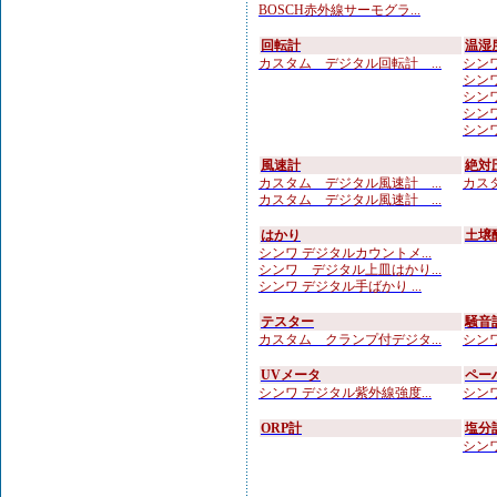
BOSCH赤外線サーモグラ...
回転計
温湿
カスタム デジタル回転計 ...
シンワ
シンワ
シンワ
シンワ
シンワ
風速計
絶対
カスタム デジタル風速計 ...
カスタ
カスタム デジタル風速計 ...
はかり
土壌
シンワ デジタルカウントメ...
シンワ デジタル上皿はかり...
シンワ デジタル手ばかり ...
テスター
騒音
カスタム クランプ付デジタ...
シンワ
UVメータ
ペー
シンワ デジタル紫外線強度...
シンワ
ORP計
塩分
シンワ