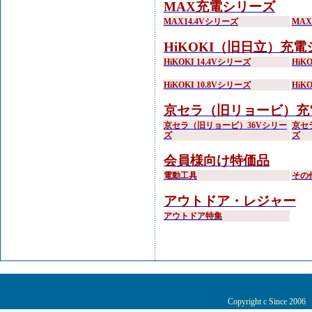
MAX充電シリーズ
MAX14.4Vシリーズ
MA
HiKOKI（旧日立）充
HiKOKI 14.4Vシリーズ
HiK
HiKOKI 10.8Vシリーズ
HiK
京セラ（旧リョービ）充
京セラ（旧リョービ）36Vシリー
京セ
ズ
ズ
会員様向け特価品
電動工具
その
アウトドア・レジャー
アウトドア特集
Copyright c Since 200