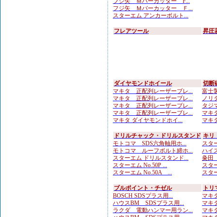
フジ矢 Ｍバーカッター F...
フジ矢 Ｍバーカッター Ｆ...
スターエム アンカーボルト...
フレアツール
昇圧
ダイヤモンドホイール
切断
マキタ 正配列レーザーブレ...
富士製
マキタ 正配列レーザーブレ...
ノリタ
マキタ 正配列レーザーブレ...
タジマ
マキタ 正配列レーザーブレ...
マキタ
マキタ ダイヤモンドホイ...
マキタ
ドリルチャック・ドリルスタンド
キリ
モトコマ SDS六角軸用ホ...
スター
モトコマ ルーフボルト締ホ...
ハイス
スターエム ドリルスタンド...
粂田（
スターエム No.50P ...
スター
スターエム No.50A ...
スター
ブルポイント・チゼル
トリ
BOSCH SDSプラス用...
マキタ
ハウスBM SDSプラス用...
マキタ
ラクダ 電動ハンマー用ラン...
マキタ