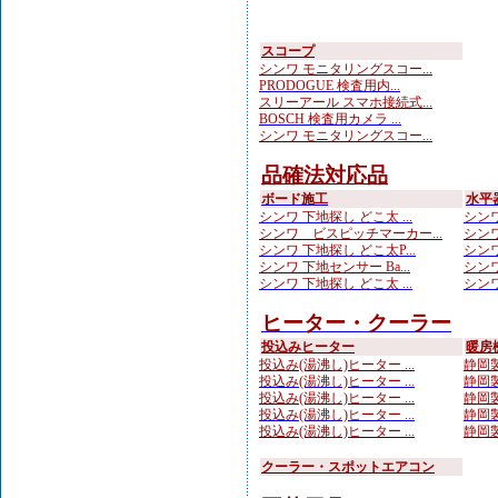
スコープ
シンワ モニタリングスコー...
PRODOGUE 検査用内...
スリーアール スマホ接続式...
BOSCH 検査用カメラ ...
シンワ モニタリングスコー...
品確法対応品
ボード施工
水平
シンワ 下地探し どこ太 ...
シンワ
シンワ ビスピッチマーカー...
シンワ
シンワ 下地探し どこ太P...
シンワ
シンワ 下地センサー Ba...
シンワ
シンワ 下地探し どこ太 ...
シンワ
ヒーター・クーラー
投込みヒーター
暖房
投込み(湯沸し)ヒーター ...
静岡製
投込み(湯沸し)ヒーター ...
静岡製
投込み(湯沸し)ヒーター ...
静岡製
投込み(湯沸し)ヒーター ...
静岡製
投込み(湯沸し)ヒーター ...
静岡製
クーラー・スポットエアコン