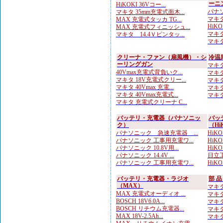
ーニ
HiKOKI 36Vコー...
パナソ
マキタ 35mm充電式面木...
マキタ
MAX 充電式タッカ TG...
HiKO
MAX 充電式フィニッシュ...
マキタ
マキタ 14.4Ｖピンタッ...
マキタ
クリーナ・ファン（扇風機）・シ
冷温
ーリングガン
マキタ 
40Vmax充電式背負いク...
マキタ
マキタ 18V充電式クリー...
マキタ
マキタ 40Vmax 充電...
マキタ
マキタ 40Vmax充電式...
マキタ
マキタ 充電式クリーナ C...
バッテリ・充電器（パナソニッ
バッ
ク）
（Hi
パナソニック 急速充電器 ...
HiKOK
パナソニック 工事用充電ワ...
HiKO
パナソニック 10.8V用...
HiK
パナソニック 14.4V ...
日立工
パナソニック 工事用充電ワ...
HiKO
バッテリ・充電器・ラジオ
部 
（MAX）
マキタ
MAX 充電式オーディオ ...
マキタ
BOSCH 18V6.0A...
マキタ
BOSCH リチウム充電器...
マキタ
MAX 18V-2.5Ah...
マキタ