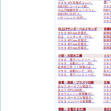
チ
マキタ 18V充電式コンパ...
マキタ
HiKOKI コードレス鉄...
HiKO
小山刃物製作所 レースウェ...
マキタ
HiKOKI 10.8Vコ...
マキタ
パナソニック 10.8V ...
マキタ
仕上げサンダ・ベルトサンダ
研磨
マキタ 40Vmax充電式...
新興製
日立 ミニサンダ SV12...
新興製
マキタ 40Vmax充電式...
新興製
マキタ 40Vmax充電式...
マキタ
マキタ 40Vmax充電式...
新興製
小型・大型木工機
トリ
マキタ 電子バンドソー 2...
マキタ
マキタ 自動カンナ 201...
マキタ
松井鉄工所 コミ栓角のみ（...
マキタ
マキタ 自動カンナ 203...
京セラ
マキタ 電子バンドソー21...
Hiko
発電・溶接・プラズマ切断
圧着
京セラ ポータブル電源 D...
マキタ
京セラ DPS2400用 ...
マキタ
京セラエンジン発電機 EG...
マキタ
京セラ ポータブル電源 D...
マキタ
マキタ インバータ発電機 ...
パナソ
電動・充電式 釘打機
高圧