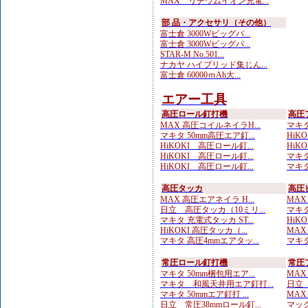
MAX リチウムイオン充電...
部 品・アクセサリ（その他）
富士倉 3000Wビッグパ...
富士倉 3000Wビッグパ...
STAR-M No.501...
ナカヤ ハイブリッド集じん...
富士倉 60000ｍAh大...
エアー工具
高圧ロール釘打機
高圧
MAX 高圧コイルネイラH...
マキタ
マキタ 50mm高圧エア釘...
HiKO
HiKOKI 高圧ロール釘...
HiKO
HiKOKI 高圧ロール釘...
マキタ
HiKOKI 高圧ロール釘...
マキタ
高圧タッカ
高圧
MAX 高圧エアネイラ H...
MAX
日立 高圧タッカ（10ミリ...
マキタ
マキタ 充電式タッカ ST...
HiK
HiKOKI 高圧タッカ（...
MAX
マキタ 高圧4mmエアタッ...
マキタ
常圧ロール釘打機
常圧
マキタ 50mm梱包用エア...
MAX
マキタ 和風天井用エア釘打...
日立 
マキタ 50mmエア釘打 ...
MAX
日立 常圧38mmロール釘...
マック