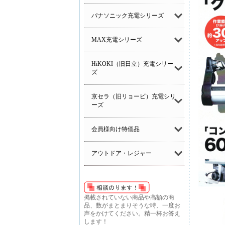
パナソニック充電シリーズ
MAX充電シリーズ
HiKOKI（旧日立）充電シリー
ズ
京セラ（旧リョービ）充電シリ
ーズ
会員様向け特価品
アウトドア・レジャー
掲載されていない商品や高額の商
品、数がまとまりそうな時、一度お
声をかけてください。精一杯お答え
します！