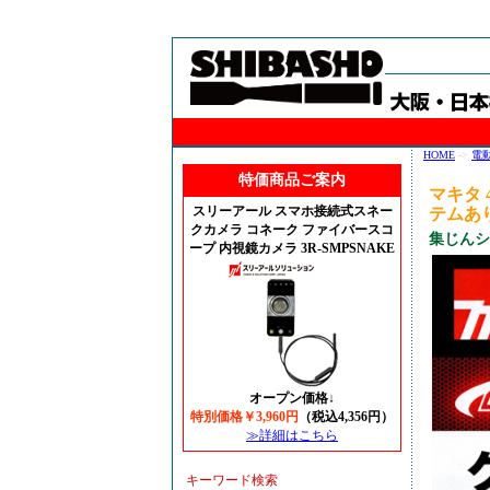
HOME
->
電
特価商品ご案内
マキタ 
スリーアール スマホ接続式スネー
テムあ
クカメラ コネーク ファイバースコ
集じんシ
ープ 内視鏡カメラ 3R-SMPSNAKE
オープン価格↓
特別価格￥3,960円
（税込4,356円）
≫詳細はこちら
キーワード検索