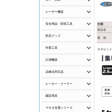
レーザー機器
安全用品・防犯工具
仕様
商品名
防災グッズ
価 格
作業工具
※※ビッ
計測機器
品確法対応品
ヒーター・クーラー
園芸用具
マキタ充電シリーズ