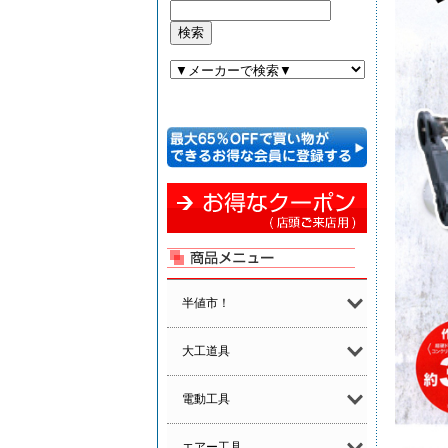
半値市！
大工道具
電動工具
エアー工具