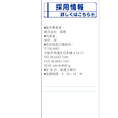
■
販売事業者：
株式会社 柴商
■代表者：
柴田 潔
■所在地及び連絡先：
〒556-0005
大阪市浪速区日本橋 4-14-13
TEL 06-6643-5560
FAX 06-6643-7165
MAIL info＠4840.jp
■定 休 日 毎週土曜日
■営業時間 8：30～18：30