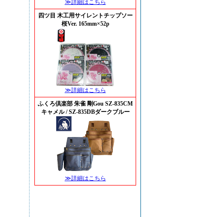
≫詳細はこちら
四ツ目 木工用サイレントチップソー
桜Ver. 165mm×52p
≫詳細はこちら
ふくろ倶楽部 朱雀 剛Gou SZ-835CM
キャメル / SZ-835DBダークブルー
≫詳細はこちら