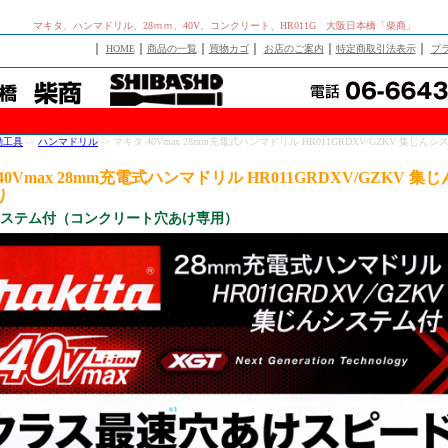
マキタ、ハンマドリル、28ｍｍ、40V、コンクリート、HR011G 大阪日本橋「柴商」
｜
｜
｜
｜
｜
｜
HOME
商品の一覧
買物カゴ
お店のご案内
特定商取引法表示
プ
動工具
->
ハンマドリル
-> マキタ 40Vmax 28mm充電式ハンマドリル HR011GRDXV/GZKV 集じん
40Vmax 28mm充電式ハンマドリル HR011GRDXV/GZKV 集
り
ステム付（コンクリート穴あけ専用）