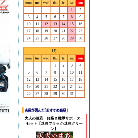
mon
tue
wed
thu
fri
sat
sun
1
2
3
4
5
6
7
8
9
10
11
12
13
14
15
16
17
18
19
20
21
22
23
24
25
26
27
28
29
30
1月
mon
tue
wed
thu
fri
sat
sun
1
2
3
4
5
6
7
8
9
10
11
12
13
14
15
16
17
18
19
20
21
22
23
24
25
26
27
28
29
30
31
大人の迷彩 釘袋＆極厚サポーター
セット【迷彩ブラック/迷彩グリー
ン】