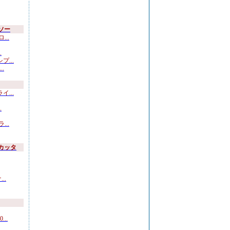
ソー
..
.
...
.
...
.
..
カッタ
..
..