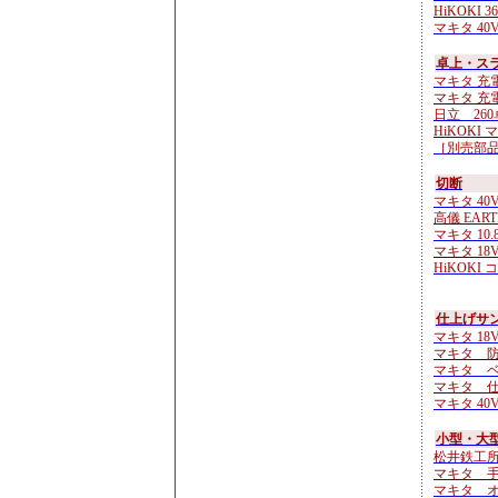
HiKOKI 36
マキタ 40Vm
卓上・ス
マキタ 充
マキタ 充
日立 260
HiKOKI 
［別売部品］
切断
マキタ 40Vm
高儀 EART
マキタ 10.
マキタ 18V×
HiKOKI 
仕上げサ
マキタ 18V
マキタ 防
マキタ ベル
マキタ 仕
マキタ 40V
小型・大
松井鉄工所 
マキタ 手動
マキタ オ