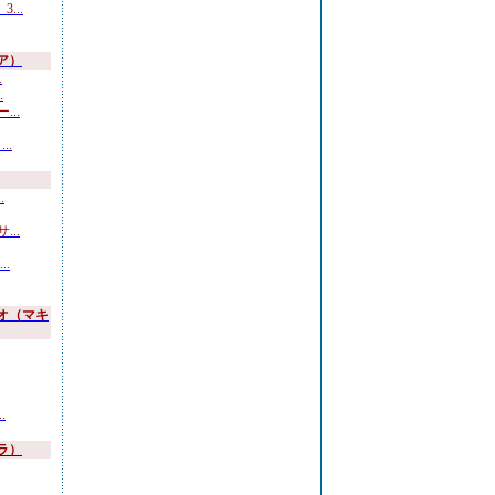
...
ア）
.
.
..
..
.
..
.
オ（マキ
.
ラ）