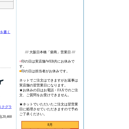
を書く
//// 大阪日本橋「柴商」営業日 ////
■
印の日は実店舗/WEB共にお休みで
す。
■
印の日は担当者がお休みです。
ネットでご注文はできますがお返事は
実店舗の翌営業日になります。
★お休みの日はお電話・FAXでのご注
文、ご質問をお受けできません。
★ネットでいただいたご注文は翌営業
ィスクグラ
日に処理させていただきますので予め
ご了承ください。
20,460
8月