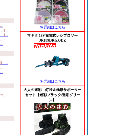
.
≫詳細はこちら
...
...
マキタ 18V充電式レシプロソー
.
JR189DRGX/DZ
.
.
...
.
.
.
≫詳細はこちら
大人の迷彩 釘袋＆極厚サポーター
セット【迷彩ブラック/迷彩グリー
..
ン】