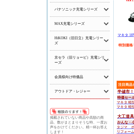
パナソニック充電シリーズ
MAX充電シリーズ
マキタ 1
HiKOKI（旧日立）充電シリー
ズ
特別価格￥
京セラ（旧リョービ）充電シリ
ーズ
会員様向け特価品
注目商品
アウトドア・レジャー
半値市！
特価セー
マキタ 軽快
マキタ 軽快
大工道具
掲載されていない商品や高額の商
品、数がまとまりそうな時、一度お
かんな・
声をかけてください。精一杯お答え
タジマ ボ
リフォーム
します！