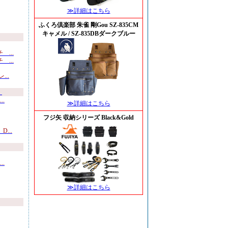
≫詳細はこちら
ふくろ倶楽部 朱雀 剛Gou SZ-835CM
キャメル / SZ-835DBダークブルー
...
...
..
）
.
≫詳細はこちら
フジ矢 収納シリーズ Black&Gold
...
.
≫詳細はこちら