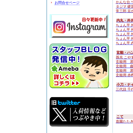
かんな台 
お問合せページ
タジマ 硬
常三郎 豆かん
内丸・外
ちょん平 外
ちょん平 外
ちょん平 外
ちょん平 外
ちょん平 内
玄能・ハン
孫光 こやすけ
玄能用 
玄能用 
玄能用 黒檀
玄能用 赤樫
小刀・ナ
三代目 千
こて
造園たたき鏝 