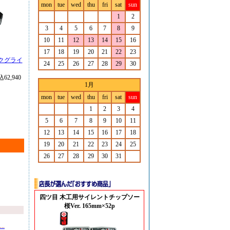
mon
tue
wed
thu
fri
sat
sun
1
2
3
4
5
6
7
8
9
10
11
12
13
14
15
16
17
18
19
20
21
22
23
スクグライ
24
25
26
27
28
29
30
62,940
1月
mon
tue
wed
thu
fri
sat
sun
1
2
3
4
5
6
7
8
9
10
11
12
13
14
15
16
17
18
19
20
21
22
23
24
25
26
27
28
29
30
31
四ツ目 木工用サイレントチップソー
桜Ver. 165mm×52p
.