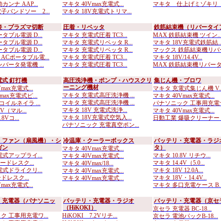
カンナ AAP...
マキタ 40Vmax充電式...
マキタ 仕上げミゾキリ 3
子バンドソー 2...
マキタ 18V充電式トリマ...
接・プラズマ切断
圧着・リベッタ
鉄筋結束機（リバータイ
タブル電源 D...
マキタ 充電式圧着 TC3...
MAX 鉄筋結束機 ツイン..
タブル電源 D...
マキタ 充電式リベッタ R...
マキタ 18V充電式鉄筋結..
タブル電源 D...
マキタ 充電式リベッタ R...
マックス 鉄筋結束機リバー.
ACポータブル電...
マキタ 充電式圧着 TC3...
マキタ 18V/14.4V...
バータ発電機 ...
マキタ 充電式圧着 TC3...
MAX 鉄筋結束機リバータ.
式 釘打機
高圧洗浄機・ポンプ・ハウスクリ
集じん機・ブロワ
ーニング機材
max充電式...
マキタ 充電式集じん機 V..
マキタ 充電式高圧洗浄機 ...
max充電式ピ...
マキタ 40Vmax充電式...
マキタ 充電式高圧洗浄機 ...
コイルネイラ ...
パナソニック 工事用充電サ.
マキタ 18V 充電式洗浄...
6V（マル...
マキタ 40Vmax充電式...
マキタ 18V充電式空気入...
.8Vコ...
日動工業 爆吸クリーナー ..
パナソニック 充電真空ポン...
・ファン（扇風機）・シ
冷温庫・クーラーボックス
バッテリ・充電器・ラジ
ガン
タ）
マキタ 40Vmax充電式...
式アップライ...
マキタ 10.8V リチウ...
マキタ 40Vmax充電式...
コードレスク...
マキタ 14.4V（5.0...
マキタ 40Vmax/18...
式ドライクリ...
マキタ 18V 12.0A...
マキタ 40Vmax充電式...
コードレスク...
マキタ 18V・14.4V...
マキタ 40Vmax充電式...
max充電式...
マキタ 多口充電ケース B..
・充電器（パナソニッ
バッテリ・充電器・ラジオ
バッテリ・充電器（京セ
（HiKOKI）
京セラ 充電器 BC-18...
ク 工事用充電ワ...
HiKOKI 7.2Vリチ...
京セラ 電池パックB-18...