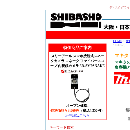
ディスクグライ
HOME
->
電
192475-8）
特価商品ご案内
マキタ 
スリーアール スマホ接続式スネー
クカメラ コネーク ファイバースコ
マキタ
ープ 内視鏡カメラ 3R-SMPSNAKE
集塵機
オープン価格↓
特別価格￥3,960円
（税込4,356円）
≫詳細はこちら
キーワード検索