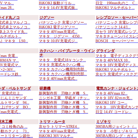
V マル...
HiKOKI 振動ドリル ...
日立 190mm丸のこ C...
ax 28...
マキタ 14.4V充電式振...
HiKOKI マルチボルト...
ライド丸ノコ
ジグソー
レシプロソー・セーバー
電式卓上マルノコ...
パナソニック 充電ジグソー...
パナソニック 充電レシプロ.
電式卓上マルノコ...
HiKOKI 電子ジグソー...
パナソニック 14.4/1...
卓上スライド丸...
マキタ 40Vmax充電式...
京セラ 18V充電式レシプ..
マルチボルト...
マキタ ジグソー 4350...
マキタチェーンバイスレシプ
マキタ LS0...
マキタ 10.8V充電式ジ...
BOSCH セーバーソー ..
カクハン・バイブレータ・ウイン
グラインダ
チ
ax 充電...
マキタ 電子ディスクグライ
マキタ 充電式18Ｖコンク...
HMAN マ...
マキタ 40VMAX 10...
マキタ 充電式カクハン機 ...
8V充電式マ...
マキタ 18V充電式ディス..
マキタ カクハン機用別売部...
2=36V...
HiKOKI マルチボルト...
マキタ カクハン機用別売部...
コードレス鉄...
京セラ 充電式ディスクグラ.
マキタ 40Vmax充電式...
ンダ・ベルトサンダ
研磨機
電気カンナ・ジョイント
 充電式仕上...
新興製作所 刃物とぎ機 S...
マキタ 40Vmax 82...
じんミニサンダ ...
ニシガキ工業 早砥ぎ（チッ...
マキタ 18V 82ｍｍ充...
トサンダ 94...
新興製作所 刃物とぎ機 S...
HiKOKI 18V コー...
上げサンダ BO...
新興製作所 刃物とぎ機 S...
マキタ 18V充電式カンナ.
max充電式...
新興製作所 刃物とぎ機 S...
日立 14.4V コードレ...
型木工機
トリマ・ルータ
ミゾキリ
コミ栓角のみ ...
京セラ トリマーATRE4...
3005BA用ジョイント（...
カクノミ 73...
マキタ 40Vmax充電式...
マキタ 小型ミゾキリ 30.
ートリターン超仕...
HiKOKI 36Vマルチ...
3005BA用ロング・ガイ...