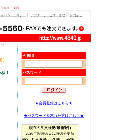
阪日本橋「柴商」
｜
｜
｜
ライバシーポリシー
アフターサービス・修理
お問合せ
8（旧：
会員ID
-8）
いね！
パスワード
★会員登録はこちら★
★パスワードを忘れた方はこちら★