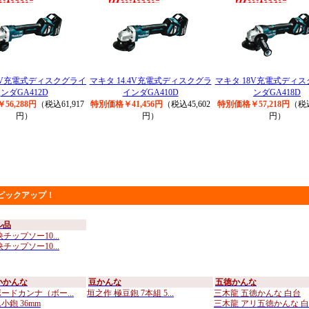
8V充電式ディスクグライ
マキタ 14.4V充電式ディスクグラ
マキタ 18V充電式ディ
ンダGA412D
インダGA410D
ンダGA418D
56,288円
（税込61,917
特別価格￥41,456円
（税込45,602
特別価格￥57,218円
（税込
円）
円）
円）
ピックアップ！
ル品
チップソー10...
チップソー10...
小かんな
豆かんな
五徳かんな
ードカンナ（ボー...
垣之作 極豆鉋 7本組 5...
三木龍 五徳かんな 白台
小鉋 36mm
三木龍 アリ五徳かんな 白..