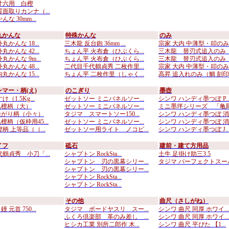
寸六用 白樫
質面取りカンナ（...
な 30mm...
丸かんな
特殊かんな
のみ
丸かんな 18...
三木龍 反台鉋 36mm ...
宗家 大内 中薄型・叩のみ..
丸かんな 42...
ちょん平 火布倉（ひぶくら...
三木龍 替刃式追入のみ （
丸かんな 9m...
ちょん平 火布倉（ひぶくら...
三木龍 替刃式追入のみ （
丸かんな 48...
二代目千代鶴貞秀 二枚作里...
宗家 大内 中薄型・叩のみ..
丸かんな 15...
ちょん平 二枚作里（しゃく...
高昇 追入れのみ（鯛 刻印..
マー・柄(え)
のこぎり
墨壺
（1.5Kg...
ゼットソー ミニパネルソー...
シンワ ハンディ墨つぼ P..
黒檀柄（大）
ゼットソー ミニパネルソー...
ミニ墨坪シリーズ 「亀彫」
曲がり柄（小々）
タジマ スマートソー150...
シンワ ハンディ墨つぼ 消..
柄（仮枠用45...
ゼットソー ミニパネルソー...
シンワ ハンディ墨つぼ 消..
柄 上等品（（...
ゼットソー用ライト ノコピ...
シンワ ハンディ墨つぼ J..
イフ
砥石
建前・建て方用品
代鶴貞秀 小刀「...
シャプトン RockSta...
土牛 足掛け助三3.5
シャプトン 刃の黒幕シリー...
タジマ パーフェクトスーパ.
シャプトン 刃の黒幕シリー...
シャプトン RockSta...
シャプトン RockSta...
その他
曲尺（さしがね）
元首 750...
タジマ ボードヤスリ スー...
シンワ 曲尺 同厚 ホワイ...
ふくろ倶楽部 革のみ差し ...
シンワ 曲尺 同厚 ホワイ...
ヒシカ工業 別所二郎作 木...
シンワ 曲尺 平ぴた 【1...