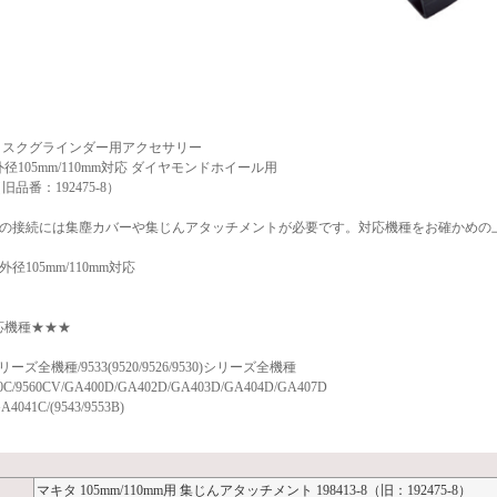
a ディスクグラインダー用アクセサリー
径105mm/110mm対応 ダイヤモンドホイール用
8（旧品番：192475-8）
との接続には集塵カバーや集じんアタッチメントが必要です。対応機種をお確かめの
！
径105mm/110mm対応
応機種★★★
リーズ全機種/9533(9520/9526/9530)シリーズ全機種
60C/9560CV/GA400D/GA402D/GA403D/GA404D/GA407D
4041C/(9543/9553B)
マキタ 105mm/110mm用 集じんアタッチメント 198413-8（旧：192475-8）