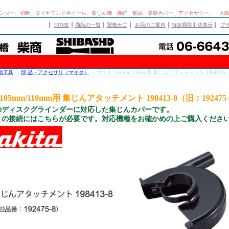
ンダー、切断、ダイヤモンドホイール、集じん機、接続、部品、集塵カバー、アクセサリー、 大
｜
｜
｜
｜
｜
｜
HOME
商品の一覧
買物カゴ
お店のご案内
特定商取引法表示
プ
動工具
->
部 品・アクセサリ（マキタ）
-> マキタ 105mm/110mm用 集じんアタッチメント 198413-
105mm/110mm用 集じんアタッチメント 198413-8（旧：192475
のディスクグラインダーに対応した集じんカバーです。
との接続にはこちらが必要です。対応機種をお確かめの上ご購入くださ