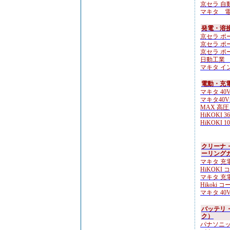
京セラ 自動
マキタ 電
発電・溶
京セラ ポー
京セラ ポー
京セラ ポー
日動工業 
マキタ イン
電動・充電
マキタ 40V
マキタ40V
MAX 高圧
HiKOKI 3
HiKOKI 10
クリーナ
ーリング
マキタ 充電
HiKOKI 
マキタ 充電
Hikoki 
マキタ 40V
バッテリ
ク）
パナソニッ