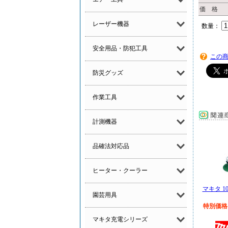
価 格
レーザー機器
数量：
安全用品・防犯工具
この
防災グッズ
作業工具
計測機器
品確法対応品
ヒーター・クーラー
マキタ 1
園芸用具
特別価格￥
マキタ充電シリーズ