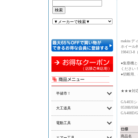
makit
ホイール外
198413-
●集塵機
ください
●切断用、外
★★★対
半値市！
GA4031シ
9539B/95
大工道具
GA408D/GA
電動工具
仕様
商品名
エアー工具