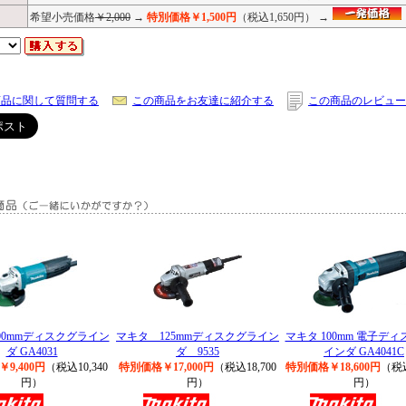
希望小売価格
￥2,000
→
特別価格￥1,500円
（税込1,650円） →
商品に関して質問する
この商品をお友達に紹介する
この商品のレビュー
00mmディスクグライン
マキタ 125mmディスクグライン
マキタ 100mm 電子デ
ダ GA4031
ダ 9535
インダ GA4041C
9,400円
（税込10,340
特別価格￥17,000円
（税込18,700
特別価格￥18,600円
（税込
円）
円）
円）