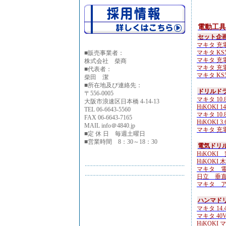
電動工具
セット企
マキタ 充電
マキタ KS51
■
販売事業者：
マキタ 充電
株式会社 柴商
マキタ 充電
■代表者：
マキタ KS51
柴田 潔
■所在地及び連絡先：
ドリルド
〒556-0005
マキタ 10.
大阪市浪速区日本橋 4-14-13
HiKOKI 14
TEL 06-6643-5560
マキタ 10.
FAX 06-6643-7165
HiKOKI 3.
MAIL info＠4840.jp
マキタ 充
■定 休 日 毎週土曜日
■営業時間 8：30～18：30
電気ドリル
HiKOKI
HiKOKI 
マキタ 電気
日立 垂直ド
マキタ ア
ハンマド
マキタ 14.4V
マキタ 40V
HiKOKI 