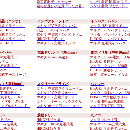
鉋刃裏出機 ヒッター
シンワ 曲尺 同厚 ホワイ...
鉋の台直し小道具「したば君...
シンワ 曲尺 平ぴた 【1...
画品（コンボ）
インパクトドライバ
インパクトレンチ
式ドライウォ...
マキタ 18V充電式インパ...
マキタ 18V 充電式イン...
6DZ+V...
日立 10.8Vインパクト...
マキタ インパクトレンチ 
式ドライウォ...
京セラ 充電式インパクトド...
マキタ インパクトレンチ 
式ドライウォ...
HiKOKI 10.8Vコ...
HiKOKI インパクトレ...
5DZ+V...
マキタ 18V充電式インパ...
マキタ 充電式インパクトレ.
ライバー
電気ドリル（小型6.5mm）
電気ドリル（中型10mm
8V充電式ド...
マキタ 6.5mm 高速ド...
マキタ 10mm電気ドリル..
.4Vコ...
HiKOKI 変速ドリル ...
8V充電式ド...
マキタ タッパ 6806B
6Vコー...
HiKOKI 変速ドリル ...
電式アースオーガ...
日立 電子コーナドリル D
（大型13mm）
スクリュードライバ
ハンマー
 変速ドリル ...
マキタ 充電式スクリュード...
HiKOKI マルチボルト...
木工用電気ド...
マキタ 18V充電式オート...
マキタ 電動ハンマ 860..
ドリル 630...
マキタ 18V充電式オート...
BOSCH 六角軸破つりハ...
リル DW 3...
マキタ オートパックスクリ...
マキタ 40Vmax充電式...
ングルドリル D...
マキタ ボード用スクリュー...
マキタ TD172D・TD...
リル
震動ドリル
丸ノコ
 18m...
HiKOKI 18Ｖ-6....
マキタ 14.4Ｖ 125...
max充電式...
マキタ 10.8V充電式震...
マキタ 125mm充電式丸...
マルチボル...
HiKOKI 18Ｖ-6....
HiKOKI マルチボルト...