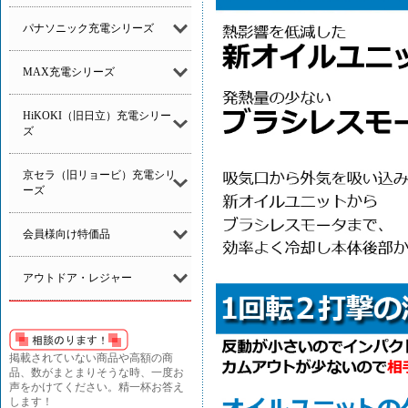
パナソニック充電シリーズ
MAX充電シリーズ
HiKOKI（旧日立）充電シリー
ズ
京セラ（旧リョービ）充電シリ
ーズ
会員様向け特価品
アウトドア・レジャー
掲載されていない商品や高額の商
品、数がまとまりそうな時、一度お
声をかけてください。精一杯お答え
します！