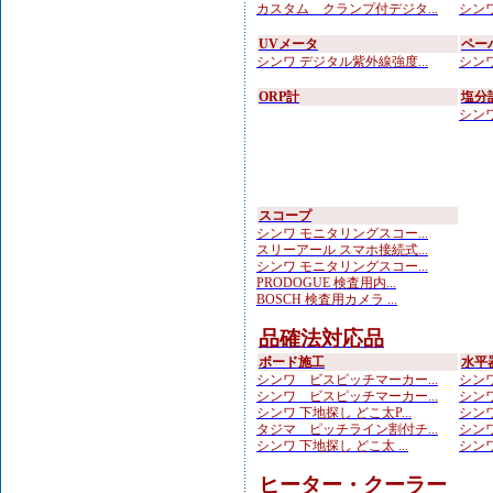
カスタム クランプ付デジタ...
シンワ
UVメータ
ペー
シンワ デジタル紫外線強度...
シンワ
ORP計
塩分
シンワ
スコープ
シンワ モニタリングスコー...
スリーアール スマホ接続式...
シンワ モニタリングスコー...
PRODOGUE 検査用内...
BOSCH 検査用カメラ ...
品確法対応品
ボード施工
水平
シンワ ビスピッチマーカー...
シンワ
シンワ ビスピッチマーカー...
シンワ
シンワ 下地探し どこ太P...
シンワ
タジマ ピッチライン割付チ...
シンワ
シンワ 下地探し どこ太 ...
シンワ
ヒーター・クーラー