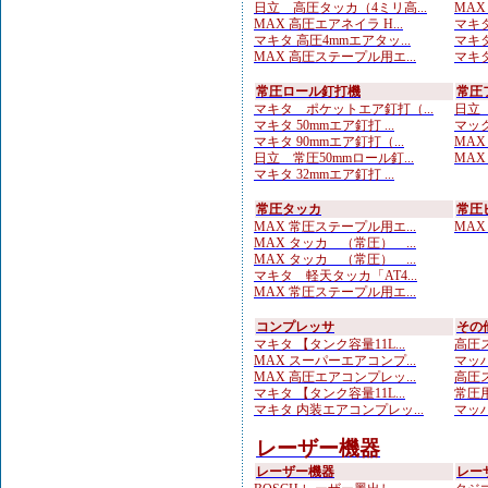
日立 高圧タッカ（4ミリ高...
MAX
MAX 高圧エアネイラ H...
マキタ
マキタ 高圧4mmエアタッ...
マキタ
MAX 高圧ステープル用エ...
マキタ
常圧ロール釘打機
常圧
マキタ ポケットエア釘打（...
日立 
マキタ 50mmエア釘打 ...
マック
マキタ 90mmエア釘打（...
MAX
日立 常圧50mmロール釘...
MAX
マキタ 32mmエア釘打 ...
常圧タッカ
常圧
MAX 常圧ステープル用エ...
MAX
MAX タッカ （常圧） ...
MAX タッカ （常圧） ...
マキタ 軽天タッカ「AT4...
MAX 常圧ステープル用エ...
コンプレッサ
その
マキタ 【タンク容量11L...
高圧ス
MAX スーパーエアコンプ...
マッハ
MAX 高圧エアコンプレッ...
高圧ス
マキタ 【タンク容量11L...
常圧用
マキタ 内装エアコンプレッ...
マッハ
レーザー機器
レーザー機器
レー