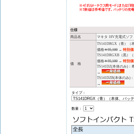
仕様
商品名
マキタ 18V充電式ソフ
TS141DRGX（青）
価格
￥95,100
→
特別価格
TS141DRGXB（黒
価格
￥95,100
→
特別価格
価 格
TS141DZ(本体のみ)
→
TS141DZB(本体のみ
→
タイプ：
数量：