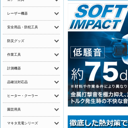
レーザー機器
安全用品・防犯工具
防災グッズ
作業工具
計測機器
品確法対応品
ヒーター・クーラー
園芸用具
マキタ充電シリーズ