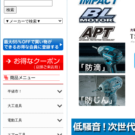
半値市！
大工道具
電動工具
エアー工具