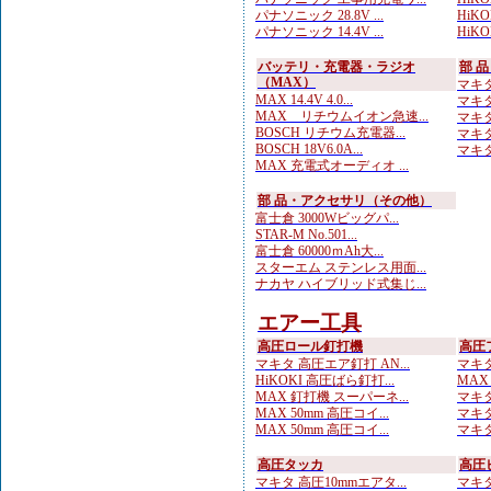
パナソニック 28.8V ...
HiKOK
パナソニック 14.4V ...
HiKO
バッテリ・充電器・ラジオ
部 
（MAX）
マキタ
MAX 14.4V 4.0...
マキタ
MAX リチウムイオン急速...
マキタ
BOSCH リチウム充電器...
マキタ
BOSCH 18V6.0A...
マキタ
MAX 充電式オーディオ ...
部 品・アクセサリ（その他）
富士倉 3000Wビッグパ...
STAR-M No.501...
富士倉 60000ｍAh大...
スターエム ステンレス用面...
ナカヤ ハイブリッド式集じ...
エアー工具
高圧ロール釘打機
高圧
マキタ 高圧エア釘打 AN...
マキタ
HiKOKI 高圧ばら釘打...
MAX
MAX 釘打機 スーパーネ...
マキタ
MAX 50mm 高圧コイ...
マキタ
MAX 50mm 高圧コイ...
マキタ
高圧タッカ
高圧
マキタ 高圧10mmエアタ...
マキタ