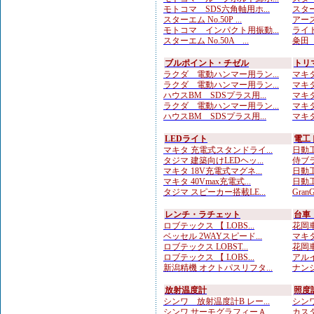
モトコマ SDS六角軸用ホ...
スターエ
スターエム No.50P ...
アース
モトコマ インパクト用振動...
ライト
スターエム No.50A ...
粂田（
ブルポイント・チゼル
トリ
ラクダ 電動ハンマー用ラン...
マキタ
ラクダ 電動ハンマー用ラン...
マキタ
ハウスBM SDSプラス用...
マキタ
ラクダ 電動ハンマー用ラン...
マキタ
ハウスBM SDSプラス用...
マキタ
LEDライト
電工
マキタ 充電式スタンドライ...
日動工
タジマ 建築向けLEDヘッ...
侍ブラ
マキタ 18V充電式マグネ...
日動工
マキタ 40Vmax充電式...
日動工
タジマ スピーカー搭載LE...
Gran
レンチ・ラチェット
台車
ロブテックス 【 LOBS...
花岡車
ベッセル 2WAYスピード...
マキタ
ロブテックス LOBST...
花岡車
ロブテックス 【 LOBS...
アルイ
新潟精機 オクトパスリフタ...
ナンシ
放射温度計
照度
シンワ 放射温度計B レー...
シンワ
シンワ サーモグラフィーＡ...
カスタ