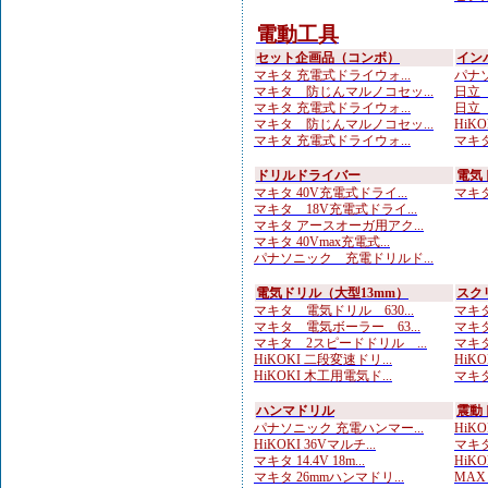
電動工具
セット企画品（コンボ）
イン
マキタ 充電式ドライウォ...
パナソニ
マキタ 防じんマルノコセッ...
日立 
マキタ 充電式ドライウォ...
日立 
マキタ 防じんマルノコセッ...
HiKO
マキタ 充電式ドライウォ...
マキタ 
ドリルドライバー
電気
マキタ 40V充電式ドライ...
マキタ 
マキタ 18V充電式ドライ...
マキタ アースオーガ用アク...
マキタ 40Vmax充電式...
パナソニック 充電ドリルド...
電気ドリル（大型13mm）
スク
マキタ 電気ドリル 630...
マキタ
マキタ 電気ボーラー 63...
マキタ
マキタ 2スピードドリル ...
マキタ
HiKOKI 二段変速ドリ...
HiK
HiKOKI 木工用電気ド...
マキタ
ハンマドリル
震動
パナソニック 充電ハンマー...
HiKOK
HiKOKI 36Vマルチ...
マキタ
マキタ 14.4V 18m...
HiKOK
マキタ 26mmハンマドリ...
MAX