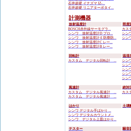
石井超硬 イナズマ IZ-...
石井超硬 リニアターボタイ...
計測機器
放射温度計
照度
BOSCH赤外線サーモグラ...
カスタ
シンワ 放射温度計D プロ...
シンワ
シンワ 放射温度計Ｅ防塵防...
シンワ
シンワ 放射温度計C レー...
シンワ 放射温度計B レー...
回転計
温湿
カスタム デジタル回転計 ...
シンワ
シンワ
シンワ
シンワ
シンワ
風速計
絶対
カスタム デジタル風速計 ...
カスタ
カスタム デジタル風速計 ...
はかり
土壌
シンワ デジタル手ばかり ...
シンワ デジタルカウントメ...
シンワ デジタル上皿はかり...
テスター
騒音