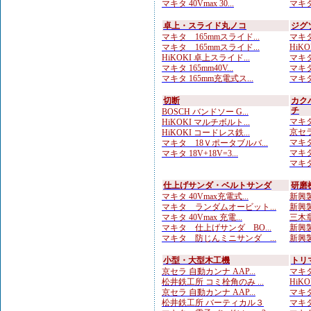
マキタ 40Vmax 30...
マキタ
卓上・スライド丸ノコ
ジグ
マキタ 165mmスライド...
マキタ
マキタ 165mmスライド...
HiKO
HiKOKI 卓上スライド...
マキタ
マキタ 165mm40V...
マキタ
マキタ 165mm充電式ス...
マキタ
切断
カク
チ
BOSCH バンドソー G...
マキタ
HiKOKI マルチボルト...
京セラ
HiKOKI コードレス鉄...
マキタ
マキタ 18Ｖポータブルバ...
マキタ
マキタ 18V+18V=3...
マキタ
仕上げサンダ・ベルトサンダ
研磨
マキタ 40Vmax充電式...
新興製
マキタ ランダムオービット...
新興製
マキタ 40Vmax 充電...
三木章
マキタ 仕上げサンダ BO...
新興製
マキタ 防じんミニサンダ ...
新興製
小型・大型木工機
トリ
京セラ 自動カンナ AAP...
マキタ
松井鉄工所 コミ栓角のみ ...
HiKO
京セラ 自動カンナ AAP...
マキタ
松井鉄工所 バーティカル３
マキタ