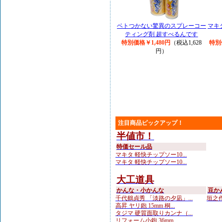
ベトつかない驚異のスプレーコー
マキ
ティング剤 超すべるんです
特別価格￥1,480円
（税込1,628
特別
円）
注目商品ピックアップ！
半値市！
特価セール品
マキタ 軽快チップソー10...
マキタ 軽快チップソー10...
大工道具
かんな・小かんな
豆か
千代鶴貞秀 「淡路の夕凪」...
垣之作
高昇 ヤリ鉋 15mm 桐...
タジマ 硬質面取りカンナ（...
リフォーム小鉋 36mm