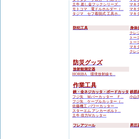
土牛 差し金フックシリーズ...
マキタ
モトコマ 電ドルホルダー（...
マキタ
タジマ セフ着脱式 工具ホ...
マキタ
防犯工具
身体
クレシ
トーヨ
トーヨ
マキ
クレシ
防災グッズ
放射能測定器
HORIBA 環境放射線モ...
作業工具
鋏・全ネジカッタ・ボードカッタ
鉄筋
フジ矢 Ｍバーカッター Ｆ...
小山刃
フジ矢 ケーブルカッター（...
佐藤機工 パワーカッター ...
スターエム アンカーボルト...
土牛 倍力Wカッター
フレアツール
昇圧