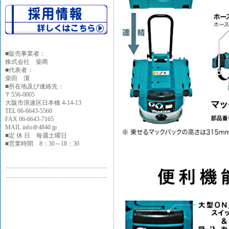
■
販売事業者：
株式会社 柴商
■代表者：
柴田 潔
■所在地及び連絡先：
〒556-0005
大阪市浪速区日本橋 4-14-13
TEL 06-6643-5560
FAX 06-6643-7165
MAIL info＠4840.jp
■定 休 日 毎週土曜日
■営業時間 8：30～18：30