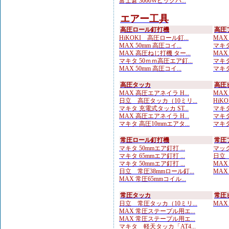
富士倉 3000Wビッグパ...
エアー工具
高圧ロール釘打機
高圧
HiKOKI 高圧ロール釘...
MAX
MAX 50mm 高圧コイ...
マキタ
MAX 高圧ねじ打機 ター...
MAX
マキタ 50ｍｍ高圧エア釘...
マキタ
MAX 50mm 高圧コイ...
マキタ
高圧タッカ
高圧
MAX 高圧エアネイラ H...
MAX
日立 高圧タッカ（10ミリ...
HiK
マキタ 充電式タッカ ST...
マキタ
MAX 高圧エアネイラ H...
マキタ
マキタ 高圧10mmエアタ...
マキタ
常圧ロール釘打機
常圧
マキタ 50mmエア釘打 ...
マック
マキタ 65mmエア釘打 ...
日立 
マキタ 50mmエア釘打 ...
MAX
日立 常圧38mmロール釘...
MAX
MAX 常圧65mmコイル...
常圧タッカ
常圧
日立 常圧タッカ（10ミリ...
MAX
MAX 常圧ステープル用エ...
MAX 常圧ステープル用エ...
マキタ 軽天タッカ「AT4...