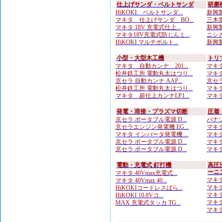
仕上げサンダ・ベルトサンダ
研磨
HiKOKI ベルトサンダ...
新興製
マキタ 仕上げサンダ BO...
三木章
マキタ 18V 充電式仕上...
新興製
マキタ18V充電式防じんミ...
ニシガ
HiKOKI マルチボルト...
新興製
小型・大型木工機
トリ
マキタ 自動カンナ 201...
マキタ
松井鉄工所 電動丸太はつり...
マキタ
京セラ 自動カンナ AAP...
京セラ
松井鉄工所 電動丸太はつり...
マキタ
マキタ 超仕上カンナLP1...
マキタ
発電・溶接・プラズマ切断
圧着
京セラ ポータブル電源 D...
パナソ
京セラエンジン発電機 EG...
マキタ
マキタ インバータ発電機 ...
マキタ
京セラ ポータブル電源 D...
マキタ
京セラ ポータブル電源 D...
マキタ
電動・充電式 釘打機
高圧
ーニ
マキタ 40Vmax充電式...
マキタ
マキタ 40Vmax 40...
マキタ
HiKOKIコードレスばら...
マキタ
HiKOKI 10.8Vコ...
マキタ
MAX 充電式タッカ TG...
マキタ