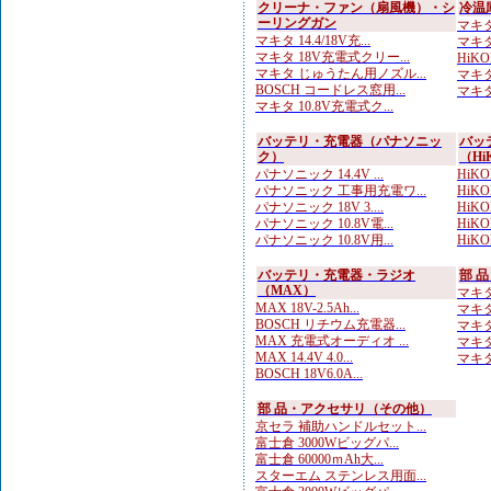
クリーナ・ファン（扇風機）・シ
冷温
ーリングガン
マキタ
マキタ 14.4/18V充...
マキタ
マキタ 18V充電式クリー...
HiK
マキタ じゅうたん用ノズル...
マキタ
BOSCH コードレス窓用...
マキタ
マキタ 10.8V充電式ク...
バッテリ・充電器（パナソニッ
バッ
ク）
（Hi
パナソニック 14.4V ...
HiKO
パナソニック 工事用充電ワ...
HiK
パナソニック 18V 3....
HiKOK
パナソニック 10.8V電...
HiKOK
パナソニック 10.8V用...
HiKOK
バッテリ・充電器・ラジオ
部 
（MAX）
マキタ
MAX 18V-2.5Ah...
マキタ
BOSCH リチウム充電器...
マキタ
MAX 充電式オーディオ ...
マキタ
MAX 14.4V 4.0...
マキタ
BOSCH 18V6.0A...
部 品・アクセサリ（その他）
京セラ 補助ハンドルセット...
富士倉 3000Wビッグパ...
富士倉 60000ｍAh大...
スターエム ステンレス用面...