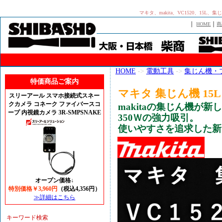
マキタ、makita、VC1520、1
｜
｜
HOME
商
HOME
->
電動工具
->
集じん機・
特価商品ご案内
マキタ 集じん機 15L 
スリーアール スマホ接続式スネー
クカメラ コネーク ファイバースコ
makitaの集じん機が
ープ 内視鏡カメラ 3R-SMPSNAKE
350Ｗの強力吸引。
使いやすさを追求した新
オープン価格↓
特別価格￥3,960円
（税込4,356円）
≫詳細はこちら
キーワード検索