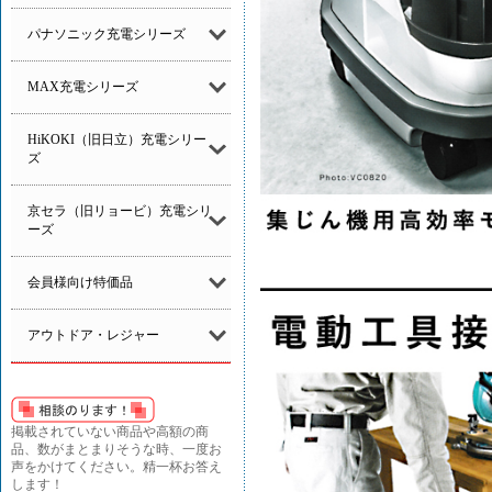
パナソニック充電シリーズ
MAX充電シリーズ
HiKOKI（旧日立）充電シリー
ズ
京セラ（旧リョービ）充電シリ
ーズ
会員様向け特価品
アウトドア・レジャー
掲載されていない商品や高額の商
品、数がまとまりそうな時、一度お
声をかけてください。精一杯お答え
します！