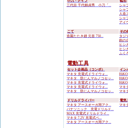
小刀・ナイフ
砥石
三代目 千代鶴貞秀 小刀「...
シャプ
シャプ
人造
シャプト
アイウ
こて
その
造園たたき鏝 元首 750...
タジマ
鉋の台
ヒシカ
ヒシカ
ふくろ
電動工具
セット企画品（コンボ）
イン
マキタ 充電式ドライウォ...
HiKOK
マキタ 防じんマルノコセッ...
HiKO
マキタ 充電式ドライウォ...
HiKOK
マキタ 充電式ドライウォ...
マキタ
マキタ 防じんマルノコセッ...
マキタ 
ドリルドライバー
電気
マキタ アースオーガ用アク...
マキタ 
パナソニック 充電ドリルド...
MAX 充電式ドリルドライ...
マキタ 7.2V 充電式ペ...
マキタ アースオーガ用アク...