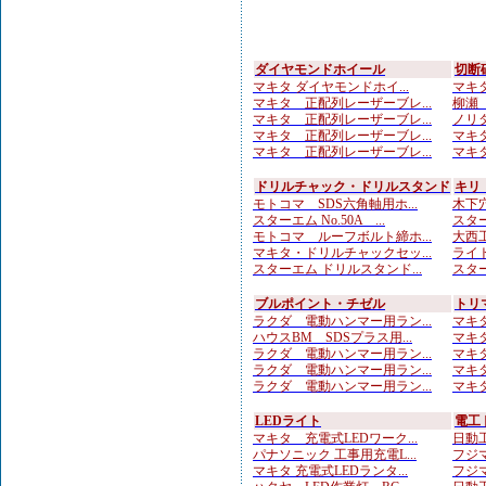
ダイヤモンドホイール
切断
マキタ ダイヤモンドホイ...
マキタ
マキタ 正配列レーザーブレ...
柳瀬（
マキタ 正配列レーザーブレ...
ノリタ
マキタ 正配列レーザーブレ...
マキタ
マキタ 正配列レーザーブレ...
マキタ
ドリルチャック・ドリルスタンド
キリ
モトコマ SDS六角軸用ホ...
木下穴
スターエム No.50A ...
スター
モトコマ ルーフボルト締ホ...
大西工
マキタ・ドリルチャックセッ...
ライト
スターエム ドリルスタンド...
スター
ブルポイント・チゼル
トリ
ラクダ 電動ハンマー用ラン...
マキタ
ハウスBM SDSプラス用...
マキタ
ラクダ 電動ハンマー用ラン...
マキタ
ラクダ 電動ハンマー用ラン...
マキタ
ラクダ 電動ハンマー用ラン...
マキタ
LEDライト
電工
マキタ 充電式LEDワーク...
日動工
パナソニック 工事用充電L...
フジマ
マキタ 充電式LEDランタ...
フジマ