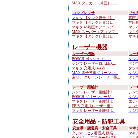
MAX タッカ （常圧） ...
コンプレッサ
その
マキタ 【タンク容量11L...
高圧ス
マキタ 【タンク容量11L...
常圧用
マキタ 46気圧エアコンプ...
マッハ
MAX スーパーエアコンプ...
マキタ
マキタ 【タンク容量11L...
マキタ
レーザー機器
レーザー機器
レー
BOSCH ボッシュ ミニ...
タジマ
シンワ レーザーロボLEX...
タジマ
マキタ 充電式14.4V/...
タジマ
MAX 電子整準グリーンレ...
タジマ
京セラ グリーンレーザー墨...
タジマ
レーザー距離計
レー
シンワ レーザー距離計 L...
シンワ
BOSCH グリーンレーザ...
タジマ
マキタ レーザー距離計 L...
エレベ
EBIS 充電式レーザー距...
シンワ
マキタ レーザー距離計 L...
タジマ
安全用品・防犯工具
安全帯・腰道具・安全工具
マキ
タジマ セフ着脱式 腰袋・...
マキタ
タイタン プロガード3Dサ...
マキタ