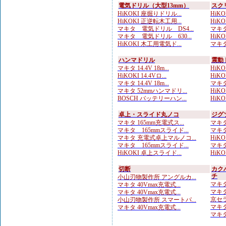
電気ドリル（大型13mm）
スク
HiKOKI 座掘りドリル...
HiK
HiKOKI 正逆転木工用...
HiKO
マキタ 電気ドリル DS4...
マキタ
マキタ 電気ドリル 630...
HiKO
HiKOKI 木工用電気ド...
マキタ
ハンマドリル
震動
マキタ 14.4V 18m...
HiKOK
HiKOKI 14.4Vロ...
HiKO
マキタ 14.4V 18m...
マキタ
マキタ 52mmハンマドリ...
HiKOK
BOSCH バッテリーハン...
HiKO
卓上・スライド丸ノコ
ジグ
マキタ 165mm充電式ス...
マキタ
マキタ 165mmスライド...
マキタ
マキタ 充電式卓上マルノコ...
HiKO
マキタ 165mmスライド...
マキタ
HiKOKI 卓上スライド...
HiKO
切断
カク
チ
小山刃物製作所 アングルカ...
マキタ
マキタ 40Vmax充電式...
マキタ
マキタ 40Vmax充電式...
京セラ
小山刃物製作所 スマートパ...
マキタ
マキタ 40Vmax充電式...
マキタ