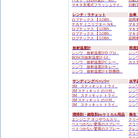
ハタヤ LED作業灯 RG...
日動工
マキタ充電式フラッシュライ...
日動工
レンチ・ラチェット
台車
ロブテックス 【 LOBS...
花岡車
ナカヤ ミニリフター ＮK...
マキタ
ロブテックス 【 LOBS...
マキタ
ロブテックス 【 LOBS...
マキタ
ロブテックス 【 LOBS...
花岡車
放射温度計
照度
シンワ 放射温度計D プロ...
シンワ
BOSCH放射温度計 GI...
シンワ
シンワ 放射温度計C レー...
カスタ
シンワ 放射温度計B レー...
シンワ 放射温度計Ｅ防塵防...
サンディングペーパー
水平
3M スティキット トライ...
シンワ
3M スティキット のり付...
シンワ
3M スティキット トライ...
シンワ
3M スティキット のり付...
シンワ
3M スティキット トライ...
シンワ
潤滑剤・錆取剤etcケミカル用品
衛生
エンジニア ネジザウルスリ...
クリー
ベトつかない驚異のスプレー...
クリー
ベトつかない驚異のスプレー...
クレシ
クリー