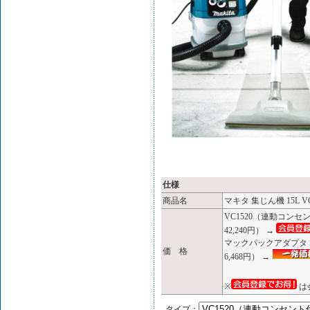
仕様
商品名
マキタ 集じん機 15L VC
VC1520（連動コン
42,240円） →
マックパックアダプタ A
価 格
6,468円） →
※
は
タイプ：