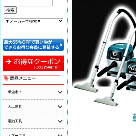
半値市！
大工道具
電動工具
エアー工具