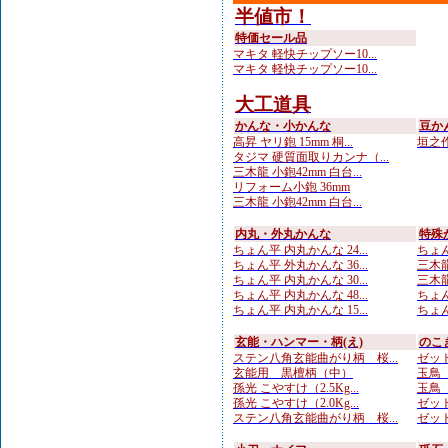
半値市！
特価セール品
マキタ 軽快チップソー10...
マキタ 軽快チップソー10...
大工道具
かんな・小かんな
豆か
高昇 ヤリ鉋 15mm 桐...
垣之作
タジマ 硬質面取りカンナ（...
三木龍 小鉋42mm 白台...
リフォーム小鉋 36mm
三木龍 小鉋42mm 白台...
内丸・外丸かんな
特殊
ちょん平 内丸かんな 24...
ちょん
ちょん平 外丸かんな 36...
三木龍
ちょん平 内丸かんな 30...
三木龍
ちょん平 内丸かんな 48...
ちょん
ちょん平 内丸かんな 15...
ちょん
玄能・ハンマー・柄(え)
のこ
ステン八角玄能曲がり柄 桜...
ゼット
玄能用 黒檀柄（中）
玉鳥 
孫光 こやすけ（2.5Kg...
玉鳥 
孫光 こやすけ（2.0Kg...
ゼット
ステン八角玄能曲がり柄 桜...
ゼット