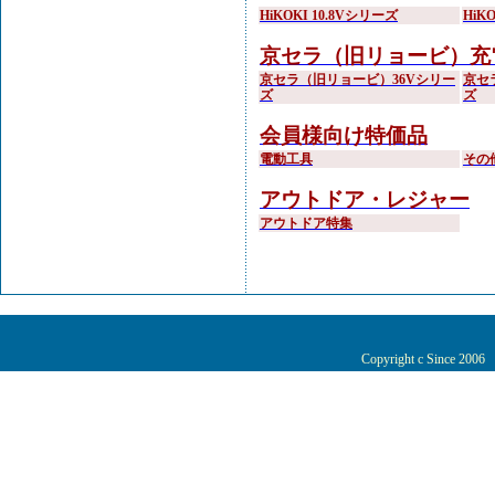
HiKOKI 10.8Vシリーズ
HiK
京セラ（旧リョービ）充
京セラ（旧リョービ）36Vシリー
京セ
ズ
ズ
会員様向け特価品
電動工具
その
アウトドア・レジャー
アウトドア特集
Copyright c Since 200