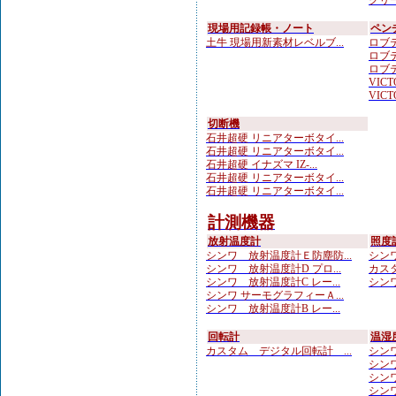
クリー
現場用記録帳・ノート
ペン
土牛 現場用新素材レベルブ...
ロブテ
ロブテ
ロブテ
VICTO
VICTO
切断機
石井超硬 リニアターボタイ...
石井超硬 リニアターボタイ...
石井超硬 イナズマ IZ-...
石井超硬 リニアターボタイ...
石井超硬 リニアターボタイ...
計測機器
放射温度計
照度
シンワ 放射温度計Ｅ防塵防...
シンワ
シンワ 放射温度計D プロ...
カスタ
シンワ 放射温度計C レー...
シンワ
シンワ サーモグラフィーＡ...
シンワ 放射温度計B レー...
回転計
温湿
カスタム デジタル回転計 ...
シンワ
シンワ
シンワ
シンワ