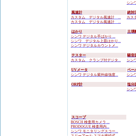
シンワ
風速計
絶対
カスタム デジタル風速計 ...
カスタ
カスタム デジタル風速計 ...
はかり
土壌
シンワ デジタル手ばかり ...
シンワ デジタル上皿はかり...
シンワ デジタルカウントメ...
テスター
騒音
カスタム クランプ付デジタ...
シンワ
UVメータ
ペー
シンワ デジタル紫外線強度...
シンワ
ORP計
塩分
シンワ
スコープ
BOSCH 検査用カメラ ...
PRODOGUE 検査用内...
シンワ モニタリングスコー...
スリーアール スマホ接続式...