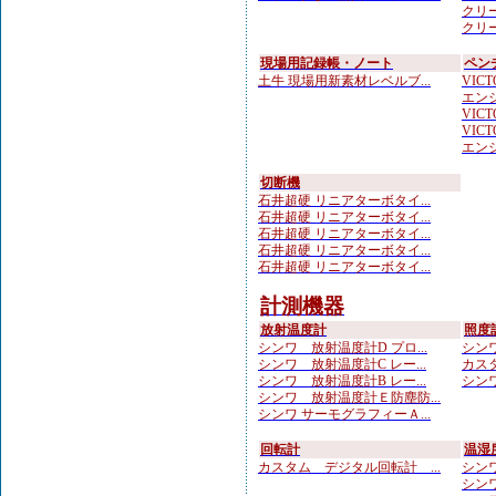
クリー
クリー
現場用記録帳・ノート
ペン
土牛 現場用新素材レベルブ...
VICTO
エンジ
VICTO
VICTO
エンジ
切断機
石井超硬 リニアターボタイ...
石井超硬 リニアターボタイ...
石井超硬 リニアターボタイ...
石井超硬 リニアターボタイ...
石井超硬 リニアターボタイ...
計測機器
放射温度計
照度
シンワ 放射温度計D プロ...
シンワ
シンワ 放射温度計C レー...
カスタ
シンワ 放射温度計B レー...
シンワ
シンワ 放射温度計Ｅ防塵防...
シンワ サーモグラフィーＡ...
回転計
温湿
カスタム デジタル回転計 ...
シンワ
シンワ