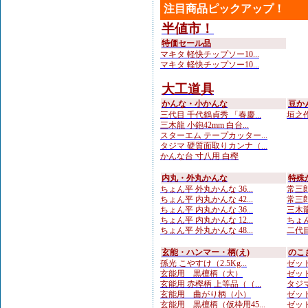
注目商品ピックアップ！
半値市！
特価セール品
マキタ 軽快チップソー10...
マキタ 軽快チップソー10...
大工道具
かんな・小かんな
豆か
三代目 千代鶴貞秀 「春慶...
垣之作
三木龍 小鉋42mm 白台...
スターエム テープカッター...
タジマ 硬質面取りカンナ（...
かんな台 寸八用 白樫
内丸・外丸かんな
特殊
ちょん平 外丸かんな 36...
常三郎
ちょん平 内丸かんな 42...
常三郎
ちょん平 内丸かんな 36...
三木龍
ちょん平 内丸かんな 12...
ちょん
ちょん平 外丸かんな 48...
二代目
玄能・ハンマー・柄(え)
のこ
孫光 こやすけ（2.5Kg...
ゼット
玄能用 黒檀柄（大）
ゼット
玄能用 赤樫柄 上等品（（...
タジマ
玄能用 曲がり柄（小）
ゼット
玄能用 黒檀柄（仮枠用45...
ゼット