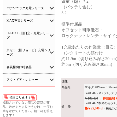
質量（kg）＊2
（バッテリ含む）
パナソニック充電シリーズ
3.2
MAX充電シリーズ
標準付属品
オフセット研削砥石・
HiKOKI（旧日立）充電シリー
ロックナットレンチ・サイド
ズ
1充電あたりの作業量（目安）
京セラ（旧リョービ）充電シリ
コンクリートの筋付け
ーズ
約11.9m（切り込み深さ20mm
約5m（切り込み深さ30mm）
会員様向け特価品
アウトドア・レジャー
仕様
商品名
マキタ 40Vmax 15
GA034GRMX(バッテ
￥105,400
→
特別価格￥6
掲載されていない商品や高額の商
GA034GZ本体のみ
価 格
品、数がまとまりそうな時、一度お
格￥25,000円
（税込27,
声をかけてください。精一杯お答え
します！