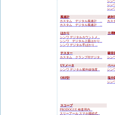
シンワ
シンワ
シンワ 
風速計
絶対
カスタム デジタル風速計 ...
カスタ
カスタム デジタル風速計 ...
はかり
土壌
シンワ デジタルカウントメ...
シンワ デジタル上皿はかり...
シンワ デジタル手ばかり ...
テスター
騒音
カスタム クランプ付デジタ...
シンワ
UVメータ
ペー
シンワ デジタル紫外線強度...
シンワ
ORP計
塩分
シンワ
スコープ
PRODOGUE 検査用内...
スリーアール スマホ接続式...