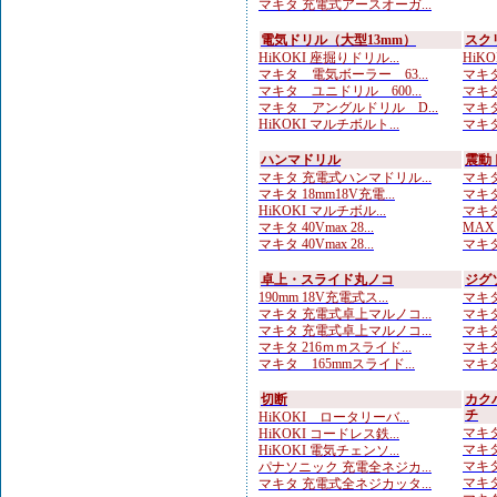
マキタ 充電式アースオーガ...
電気ドリル（大型13mm）
スク
HiKOKI 座掘りドリル...
HiK
マキタ 電気ボーラー 63...
マキタ
マキタ ユニドリル 600...
マキタ
マキタ アングルドリル D...
マキタ
HiKOKI マルチボルト...
マキタ
ハンマドリル
震動
マキタ 充電式ハンマドリル...
マキタ
マキタ 18mm18V充電...
マキタ
HiKOKI マルチボル...
マキタ
マキタ 40Vmax 28...
MAX
マキタ 40Vmax 28...
マキタ
卓上・スライド丸ノコ
ジグ
190mm 18V充電式ス...
マキタ
マキタ 充電式卓上マルノコ...
マキタ
マキタ 充電式卓上マルノコ...
マキタ
マキタ 216ｍｍスライド...
マキタ
マキタ 165mmスライド...
マキタ
切断
カク
チ
HiKOKI ロータリーバ...
マキタ
HiKOKI コードレス鉄...
マキタ
HiKOKI 電気チェンソ...
マキタ
パナソニック 充電全ネジカ...
マキタ
マキタ 充電式全ネジカッタ...