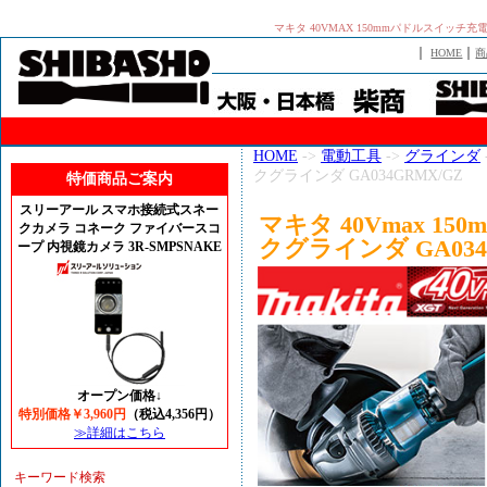
マキタ 40VMAX 150mmパドルスイッチ
｜
｜
HOME
商
HOME
->
電動工具
->
グラインダ
クグラインダ GA034GRMX/GZ
特価商品ご案内
スリーアール スマホ接続式スネー
マキタ 40Vmax 
クカメラ コネーク ファイバースコ
クグラインダ GA034
ープ 内視鏡カメラ 3R-SMPSNAKE
オープン価格↓
特別価格￥3,960円
（税込4,356円）
≫詳細はこちら
キーワード検索