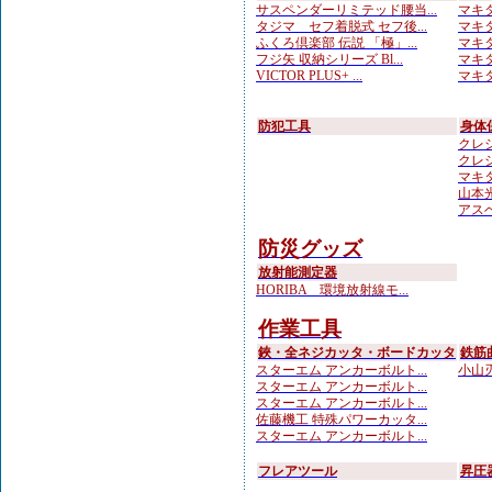
サスペンダーリミテッド腰当...
マキタ
タジマ セフ着脱式 セフ後...
マキタ
ふくろ倶楽部 伝説 「極」...
マキタ
フジ矢 収納シリーズ Bl...
マキタ
VICTOR PLUS+ ...
マキタ
防犯工具
身体
クレシ
クレシ
マキタ
山本光学
アスベ
防災グッズ
放射能測定器
HORIBA 環境放射線モ...
作業工具
鋏・全ネジカッタ・ボードカッタ
鉄筋
スターエム アンカーボルト...
小山刃
スターエム アンカーボルト...
スターエム アンカーボルト...
佐藤機工 特殊パワーカッタ...
スターエム アンカーボルト...
フレアツール
昇圧