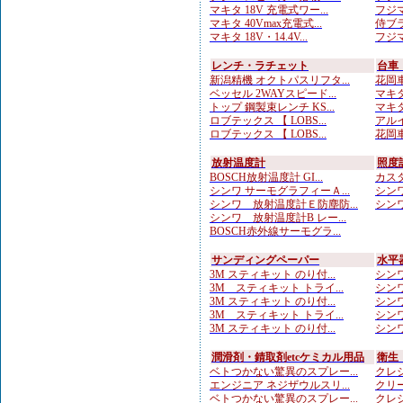
マキタ 18V 充電式ワー...
フジマ
マキタ 40Vmax充電式...
侍ブラ
マキタ 18V・14.4V...
フジマ
レンチ・ラチェット
台車
新潟精機 オクトパスリフタ...
花岡車
ベッセル 2WAYスピード...
マキタ
トップ 鋼製束レンチ KS...
マキタ
ロブテックス 【 LOBS...
アルイ
ロブテックス 【 LOBS...
花岡車
放射温度計
照度
BOSCH放射温度計 GI...
カスタ
シンワ サーモグラフィーＡ...
シンワ
シンワ 放射温度計Ｅ防塵防...
シンワ
シンワ 放射温度計B レー...
BOSCH赤外線サーモグラ...
サンディングペーパー
水平
3M スティキット のり付...
シンワ
3M スティキット トライ...
シンワ
3M スティキット のり付...
シンワ
3M スティキット トライ...
シンワ
3M スティキット のり付...
シンワ
潤滑剤・錆取剤etcケミカル用品
衛生
ベトつかない驚異のスプレー...
クレシ
エンジニア ネジザウルスリ...
クリー
ベトつかない驚異のスプレー...
クレシ