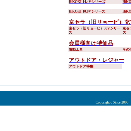
HiKOKI 14.4Vシリーズ
HiK
HiKOKI 10.8Vシリーズ
HiK
京セラ（旧リョービ）充
京セラ（旧リョービ）36Vシリー
京セ
ズ
ズ
会員様向け特価品
電動工具
その
アウトドア・レジャー
アウトドア特集
Copyright c Since 200