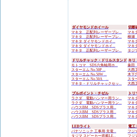
ダイヤモンドホイール
切断
マキタ 正配列レーザーブレ...
マキタ
マキタ 正配列レーザーブレ...
柳瀬（
マキタ ダイヤモンドホイ...
マキタ
マキタ ダイヤモンドホイ...
マキタ
マキタ 正配列レーザーブレ...
タジマ
ドリルチャック・ドリルスタンド
キリ
モトコマ SDS六角軸用ホ...
粂田（
スターエム No.50P ...
大西工
スターエム No.50W ...
木下穴
スターエム No.50A ...
スター
マキタ・ドリルチャックセッ...
大西工
ブルポイント・チゼル
トリ
ラクダ 電動ハンマー用ラン...
マキタ
ラクダ 電動ハンマー用ラン...
マキタ
ハウスBM SDSプラス用...
マキタ
ハウスBM SDSプラス用...
マキタ
ハウスBM SDSプラス用...
マキタ
LEDライト
電工
パナソニック 工事用 充電...
フジマ
タジマ スピーカー搭載LE...
フジマ