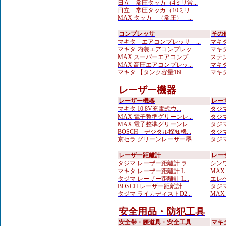
日立 常圧タッカ（4ミリ常...
日立 常圧タッカ（10ミリ...
MAX タッカ （常圧） ...
コンプレッサ
その
マキタ エアコンプレッサ ...
マキタ
マキタ 内装エアコンプレッ...
マキタ
MAX スーパーエアコンプ...
ステン
MAX 高圧エアコンプレッ...
マキタ
マキタ 【タンク容量16L...
マキタ
レーザー機器
レーザー機器
レー
マキタ 10.8V充電式ウ...
タジマ
MAX 電子整準グリーンレ...
タジマ
MAX 電子整準グリーンレ...
タジマ
BOSCH デジタル探知機...
タジマ
京セラ グリーンレーザー墨...
タジマ
レーザー距離計
レー
タジマ レーザー距離計 ラ...
シンワ
マキタ レーザー距離計 L...
MAX
タジマ レーザー距離計 L...
エレベ
BOSCH レーザー距離計...
タジマ
タジマ ライカディストD2...
MA
安全用品・防犯工具
安全帯・腰道具・安全工具
マキ