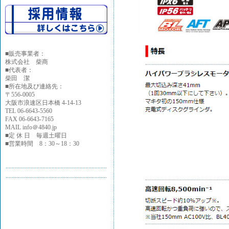
■
販売事業者：
株式会社 柴商
■代表者：
柴田 潔
■所在地及び連絡先：
〒556-0005
大阪市浪速区日本橋 4-14-13
TEL 06-6643-5560
FAX 06-6643-7165
MAIL info＠4840.jp
■定 休 日 毎週土曜日
■営業時間 8：30～18：30