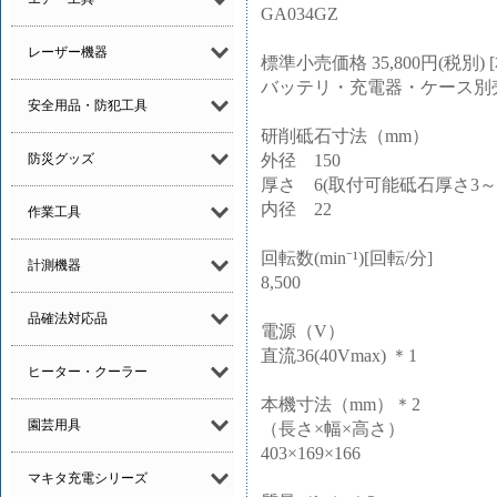
GA034GZ
レーザー機器
標準小売価格 35,800円(税別) 
バッテリ・充電器・ケース別
安全用品・防犯工具
研削砥石寸法（mm）
外径 150
防災グッズ
厚さ 6(取付可能砥石厚さ3～6
内径 22
作業工具
回転数(min⁻¹)[回転/分]
計測機器
8,500
品確法対応品
電源（V）
直流36(40Vmax) ＊1
ヒーター・クーラー
本機寸法（mm）＊2
園芸用具
（長さ×幅×高さ）
403×169×166
マキタ充電シリーズ