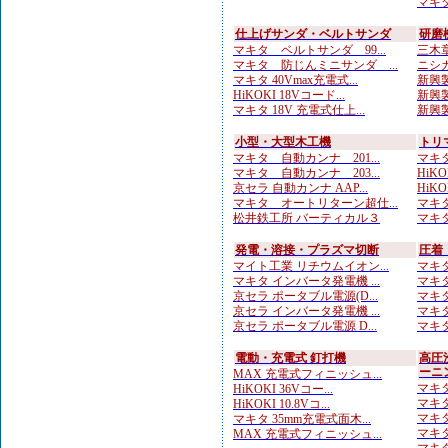
マキタ
仕上げサンダ・ベルトサンダ
研磨
マキタ ベルトサンダ 99...
三木章
マキタ 防じんミニサンダ ...
ニシガ
マキタ 40Vmax充電式...
新興製
HiKOKI 18Vコード...
新興製
マキタ 18V 充電式仕上...
新興製
小型・大型木工機
トリ
マキタ 自動カンナ 201...
マキタ
マキタ 自動カンナ 203...
HiKO
京セラ 自動カンナ AAP...
HiKO
マキタ オートリターン超仕...
マキタ
松井鉄工所 バーティカル３
マキタ
発電・溶接・プラズマ切断
圧着
マイト工業 リチウムイオン...
マキタ
マキタ インバータ発電機 ...
マキタ
京セラ ポータブル電源(D...
マキタ
京セラ インバータ発電機 ...
マキタ
京セラ ポータブル電源 D...
マキタ
電動・充電式 釘打機
高圧
ーニ
MAX 充電式フィニッシュ...
マキタ
HiKOKI 36Vコー...
マキタ
HiKOKI 10.8Vコ...
マキタ
マキタ 35mm充電式面木...
マキタ
MAX 充電式フィニッシュ...