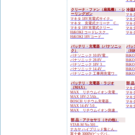
マキタ
クリーナ・ファン（扇風機）・シ
冷温
ーリングガン
マキタ
マキタ 18V充電式サイク...
マキタ
マキタ 充電式クリーナ C...
マキタ
マキタ 18V充電式クリー...
マキタ 
HiKOKI コードレスク...
マキタ
HiKOKI 18Vコード...
バッテリ・充電器（パナソニッ
バッ
ク）
（Hi
パナソニック 10.8V電...
HiKOK
パナソニック 28.8V ...
HiKO
パナソニック 18V 3....
HiK
パナソニック 14.4V ...
HiKO
パナソニック 工事用充電ワ...
HiKOK
バッテリ・充電器・ラジオ
部 
（MAX）
マキタ 
MAX リチウムイオン充電...
マキタ
MAX 18V-2.5Ah...
マキタ
BOSCH リチウム充電器...
マキタ
MAX 14.4V 5.0...
マキタ
MAX リチウムイオン急速...
部 品・アクセサリ（その他）
STAR-M No.501...
ナカヤ ハイブリッド集じん...
富士倉 3000Wビッグパ...