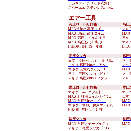
ナカヤ ハイブリッド式集じ...
スターエム ステンレス用面...
エアー工具
高圧ロール釘打機
高圧
MAX 65mm 高圧コイ...
マキタ
MAX 50mm 高圧コイ...
MAX
MAX 高圧コイルネイラ ...
日立 
MAX 高圧ねじ打機 ター...
マキタ
HiKOKI 高圧ロール釘...
HiKO
高圧タッカ
高圧
日立 高圧タッカ（4ミリ高...
マキタ
マキタ 高圧10mmエアタ...
マキタ
マキタ 充電式タッカ ST...
MAX
日立 高圧タッカ（10ミリ...
マキタ
マキタ 高圧4mmエアタッ...
マキタ
常圧ロール釘打機
常圧
マキタ 65mmエア釘打 ...
マック
MAX 釘打機コイルネイラ...
日立 
MAX 常圧65mmコイル...
MAX
マキタ 和風天井用エア釘打...
MAX
HiKOKI 常圧ばら釘打...
常圧タッカ
常圧
MAX 常圧ステープル用エ...
MAX
マキタ 軽天タッカ「AT4...