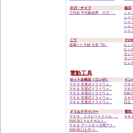
小刀・ナイフ
砥石
三代目 千代鶴貞秀 小刀「...
シャプ
シャプト
シャプト
シャプト
シャプト
こて
その
造園たたき鏝 元首 750...
ヒシカ
ヒシカ
タジマ
タジマ
ヒシカ
電動工具
セット企画品（コンボ）
イン
マキタ 充電式ドライウォ...
マキタ
マキタ 充電式ドライウォ...
マキタ
マキタ 充電式ドライウォ...
HiKOK
マキタ 充電式ドライウォ...
マキタ
マキタ 充電式ドライウォ...
日立 
ドリルドライバー
電気
マキタ ２スピードドリル ...
マキタ 
HiKOKI マルチボルト...
マキタ アースオーガ用アク...
HiKOKI 14.4Vコ...