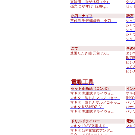
玄能用 曲がり柄（小）
タジマ
孫光 こやすけ（2.0Kg...
ゼット
小刀・ナイフ
砥石
三代目 千代鶴貞秀 小刀「...
シャプト
シャプ
シャプト
シャプト
シャプト
こて
その
造園たたき鏝 元首 750...
タジマ
鉋刃
ヒシカ
ふくろ
ヒシカ
電動工具
セット企画品（コンボ）
イン
マキタ 充電式ドライウォ...
マキタ
マキタ 防じんマルノコセッ...
HiKO
マキタ 防じんマルノコセッ...
パナソ
マキタ KS516DZ+V...
パナソ
マキタ 充電式ドライウォ...
パナソ
ドリルドライバー
電気
マキタ 10.8V充電式ド...
マキタ 
マキタ 18V充電式アング...