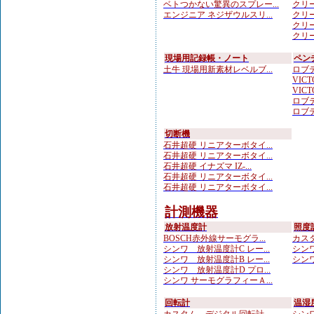
ベトつかない驚異のスプレー...
クリー
エンジニア ネジザウルスリ...
クリー
クリー
クリー
現場用記録帳・ノート
ペン
土牛 現場用新素材レベルブ...
ロブテ
VICTO
VICTO
ロブテ
ロブテ
切断機
石井超硬 リニアターボタイ...
石井超硬 リニアターボタイ...
石井超硬 イナズマ IZ-...
石井超硬 リニアターボタイ...
石井超硬 リニアターボタイ...
計測機器
放射温度計
照度
BOSCH赤外線サーモグラ...
カスタ
シンワ 放射温度計C レー...
シンワ
シンワ 放射温度計B レー...
シンワ
シンワ 放射温度計D プロ...
シンワ サーモグラフィーＡ...
回転計
温湿