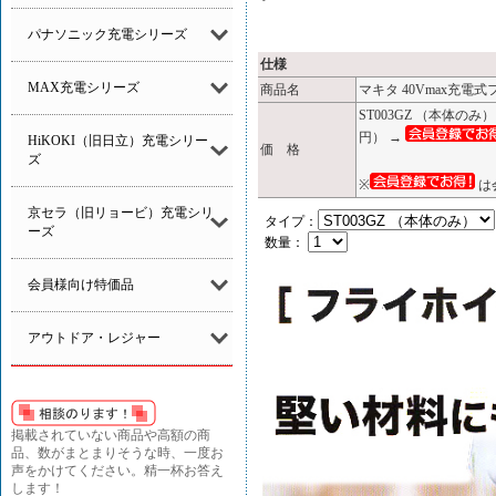
パナソニック充電シリーズ
仕様
MAX充電シリーズ
商品名
マキタ 40Vmax充電式フ
ST003GZ （本体の
円） →
HiKOKI（旧日立）充電シリー
価 格
ズ
※
は
京セラ（旧リョービ）充電シリ
タイプ：
ーズ
数量：
会員様向け特価品
アウトドア・レジャー
掲載されていない商品や高額の商
品、数がまとまりそうな時、一度お
声をかけてください。精一杯お答え
します！