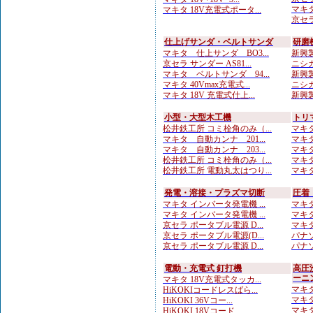
マキタ
マキタ 18V充電式ポータ...
京セラ
仕上げサンダ・ベルトサンダ
研磨
マキタ 仕上サンダ BO3...
新興製
京セラ サンダー AS81...
ニシガ
マキタ ベルトサンダ 94...
新興製
マキタ 40Vmax充電式...
ニシガ
マキタ 18V 充電式仕上...
新興製
小型・大型木工機
トリ
松井鉄工所 コミ栓角のみ（...
マキタ
マキタ 自動カンナ 201...
マキタ
マキタ 自動カンナ 203...
マキタ
松井鉄工所 コミ栓角のみ（...
マキタ
松井鉄工所 電動丸太はつり...
マキタ
発電・溶接・プラズマ切断
圧着
マキタ インバータ発電機 ...
マキタ
マキタ インバータ発電機 ...
マキタ
京セラ ポータブル電源 D...
マキタ
京セラ ポータブル電源(D...
パナソ
京セラ ポータブル電源 D...
パナソ
電動・充電式 釘打機
高圧
ーニ
マキタ 18V充電式タッカ...
マキタ
HiKOKIコードレスばら...
マキタ
HiKOKI 36Vコー...
マキタ
HiKOKI 18Vコード...