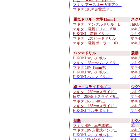
日立 14.4Vコードレス...
マキタ アースオーガ用アク...
マキタ 10.8V充電式ド...
電気ドリル（大型13mm）
スク
マキタ アングルドリル D...
HiK
マキタ 電気ドリル 630...
マキタ
HiKOKI 変速ドリル ...
マキタ
マキタ 2スピードドリル ...
マキタ
マキタ 電気ボーラー 63...
マキタ
ハンマドリル
震動
HiKOKI マルチボル...
マキタ
マキタ 35mmハンマドリ...
マキタ
マキタ 18V 18mm充...
マキタ
HiKOKI マルチボル...
マキタ
HiKOKI ハンマドリル...
マキタ
卓上・スライド丸ノコ
ジグ
マキタ 260mmスライド...
マキタ
日立 260卓上スライド丸...
マキタ
マキタ 165mm40V...
マキタ
マキタ 165mmスライド...
マキタ
HiKOKI マルチボルト...
マキタ
切断
カク
チ
マキタ 40Vmax充電式...
マキタ
マキタ 18V充電式ハンデ...
京セラ
HiKOKI マルチボルト...
京セラ
マキタ 18V+18V=3...