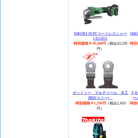
HiKOKI 10.8Vコードレスシャー
Hi
CE12DA
特別価格￥39,300円
（税込43,230
特別
円）
ゼットソー マルチツール 木工
マキ
用III(スリー)
ー
特別価格￥1,290円
（税込1,419
特別
円）