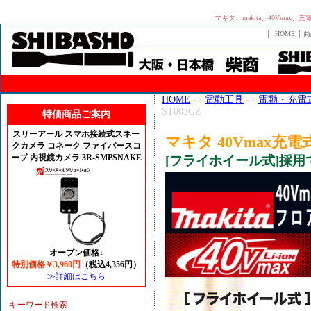
マキタ、makita、40Vmax
｜
｜
HOME
商
HOME
->
電動工具
->
電動・充電
ST003GZ
特価商品ご案内
スリーアール スマホ接続式スネー
マキタ 40Vmax充電
クカメラ コネーク ファイバースコ
ープ 内視鏡カメラ 3R-SMPSNAKE
[フライホイール式]採
オープン価格↓
特別価格￥3,960円
（税込4,356円）
≫詳細はこちら
キーワード検索