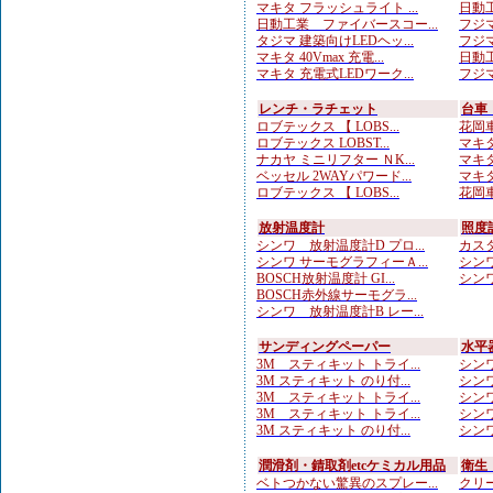
マキタ フラッシュライト ...
日動工
日動工業 ファイバースコー...
フジマ
タジマ 建築向けLEDヘッ...
フジマ
マキタ 40Vmax 充電...
日動工
マキタ 充電式LEDワーク...
フジマ
レンチ・ラチェット
台車
ロブテックス 【 LOBS...
花岡車
ロブテックス LOBST...
マキタ
ナカヤ ミニリフター ＮK...
マキタ
ベッセル 2WAYパワード...
マキタ
ロブテックス 【 LOBS...
花岡車
放射温度計
照度
シンワ 放射温度計D プロ...
カスタ
シンワ サーモグラフィーＡ...
シンワ
BOSCH放射温度計 GI...
シンワ
BOSCH赤外線サーモグラ...
シンワ 放射温度計B レー...
サンディングペーパー
水平
3M スティキット トライ...
シンワ
3M スティキット のり付...
シンワ
3M スティキット トライ...
シンワ
3M スティキット トライ...
シンワ
3M スティキット のり付...
シンワ
潤滑剤・錆取剤etcケミカル用品
衛生
ベトつかない驚異のスプレー...
クリー