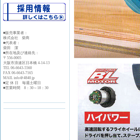
■
販売事業者：
株式会社 柴商
■代表者：
柴田 潔
■所在地及び連絡先：
〒556-0005
大阪市浪速区日本橋 4-14-13
TEL 06-6643-5560
FAX 06-6643-7165
MAIL info＠4840.jp
■定 休 日 毎週土曜日
■営業時間 8：30～18：30