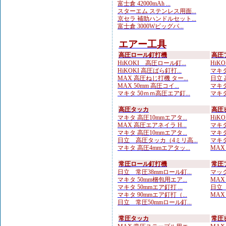
富士倉 42000mAh ...
スターエム ステンレス用面...
京セラ 補助ハンドルセット...
富士倉 3000Wビッグパ...
エアー工具
高圧ロール釘打機
高圧
HiKOKI 高圧ロール釘...
HiKO
HiKOKI 高圧ばら釘打...
マキタ
MAX 高圧ねじ打機 ター...
日立 
MAX 50mm 高圧コイ...
マキタ
マキタ 50ｍｍ高圧エア釘...
マキタ
高圧タッカ
高圧
マキタ 高圧10mmエアタ...
HiK
MAX 高圧エアネイラ H...
マキタ
マキタ 高圧10mmエアタ...
マキタ
日立 高圧タッカ（4ミリ高...
マキタ
マキタ 高圧4mmエアタッ...
MAX
常圧ロール釘打機
常圧
日立 常圧38mmロール釘...
マック
マキタ 50mm梱包用エア...
MAX
マキタ 50mmエア釘打 ...
日立 
マキタ 90mmエア釘打（...
MAX
日立 常圧50mmロール釘...
常圧タッカ
常圧