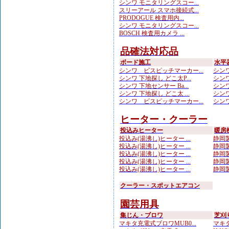
シンワ モニタリングスコー...
スリーアール スマホ接続式...
PRODOGUE 検査用内...
シンワ モニタリングスコー...
BOSCH 検査用カメラ ...
品確法対応品
ボード施工
水平
シンワ ビスピッチマーカー...
シンワ
シンワ 下地探し どこ太P...
シンワ
シンワ 下地センサー Ba...
シンワ
シンワ 下地探し どこ太 ...
シンワ
シンワ ビスピッチマーカー...
シンワ
ヒーター・クーラー
投込みヒーター
暖房
投込み(湯沸し)ヒーター ...
静岡製
投込み(湯沸し)ヒーター ...
静岡製
投込み(湯沸し)ヒーター ...
静岡製
投込み(湯沸し)ヒーター ...
静岡製
投込み(湯沸し)ヒーター ...
静岡製
クーラー・スポットエアコン
園芸用具
集じん・ブロワ
芝刈
マキタ充電式ブロワMUB0...
マキタ