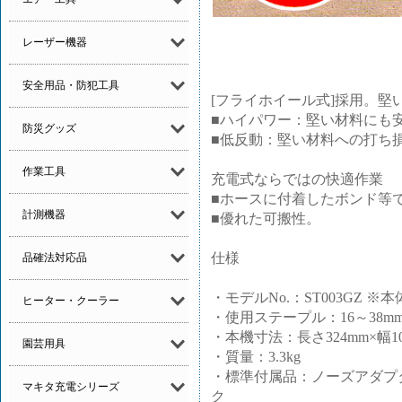
レーザー機器
安全用品・防犯工具
[フライホイール式]採用。堅
■ハイパワー：堅い材料にも
防災グッズ
■低反動：堅い材料への打ち
作業工具
充電式ならではの快適作業
■ホースに付着したボンド等
計測機器
■優れた可搬性。
仕様
品確法対応品
・モデルNo.：ST003GZ
ヒーター・クーラー
・使用ステープル：16～38mm
・本機寸法：長さ324mm×幅10
園芸用具
・質量：3.3kg
・標準付属品：ノーズアダプ
マキタ充電シリーズ
ク