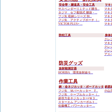
安全帯・腰道具・安全工具
マキ
サスペンダーリミテッド腰当...
マキタ
タジマ セフ着脱式 腰袋・...
マキタ
フジ矢 収納シリーズ Bl...
マキタ
フジ矢 アクティブポーチ（...
マキタ
VICTOR PLUS+ ...
マキタ
防犯工具
身体
クレシ
マキ
クレシ
クレシ
アスベ
防災グッズ
放射能測定器
HORIBA 環境放射線モ...
作業工具
鋏・全ネジカッタ・ボードカッタ
鉄筋
フジ矢 Ｍバーカッター F...
小山刃
フジ矢 ケーブルカッター（...
超倍力全ネジカッター(Ｗ３...
スターエム アンカーボルト...
佐藤機工 パワーカッター ...