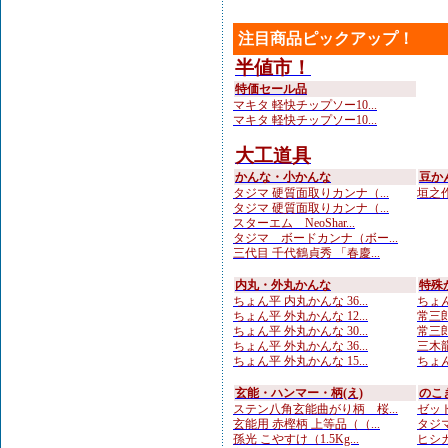
注目商品ピックアップ！
半値市！
特価セール品
マキタ 軽快チップソー10...
マキタ 軽快チップソー10...
大工道具
かんな・小かんな
豆か
タジマ 硬質面取りカンナ（...
垣之作
タジマ 硬質面取りカンナ（...
スターエム NeoShar...
タジマ ボードカンナ（ボー...
三代目 千代鶴貞秀 「春慶...
内丸・外丸かんな
特殊
ちょん平 内丸かんな 36...
ちょん
ちょん平 外丸かんな 12...
常三郎
ちょん平 外丸かんな 30...
常三郎
ちょん平 外丸かんな 36...
三木龍
ちょん平 外丸かんな 15...
ちょん
玄能・ハンマー・柄(え)
のこ
ステン八角玄能曲がり柄 桜...
ゼット
玄能用 赤樫柄 上等品（（...
タジマ
孫光 こやすけ（1.5Kg...
ヒシカ