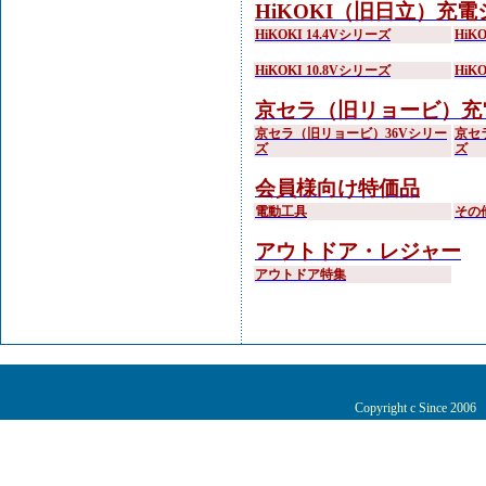
HiKOKI（旧日立）充
HiKOKI 14.4Vシリーズ
HiK
HiKOKI 10.8Vシリーズ
HiK
京セラ（旧リョービ）充
京セラ（旧リョービ）36Vシリー
京セ
ズ
ズ
会員様向け特価品
電動工具
その
アウトドア・レジャー
アウトドア特集
Copyright c Since 200