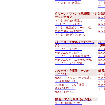
マキタ
マキタ 14.4V 充電式...
パナソ
クリーナ・ファン（扇風機）・シ
冷温
ーリングガン
マキタ
マキタ 40Vmax 充電...
マキタ
Hikoki コードレスク...
マキタ
マキタ 充電式クリーナ C...
マキタ
マキタ 40Vmax充電式...
マキタ 
マキタ 10.8Vバッテリ...
バッテリ・充電器（パナソニッ
バッ
ク）
（Hi
パナソニック 18V 5....
HiKO
パナソニック 14.4V ...
HiKO
パナソニック 工事用充電ワ...
HiKO
パナソニック ニッケル水素...
HiK
パナソニック 10.8V電...
HiKO
バッテリ・充電器・ラジオ
部 
（MAX）
マキタ
MAX リチウムイオン急速...
マキタ
BOSCH 18V6.0A...
マキタ
BOSCH リチウム充電器...
マキタ
MAX 14.4V 5.0...
マキタ 
MAX 14.4V 4.0...
部 品・アクセサリ（その他）
富士倉 60000ｍAh大...