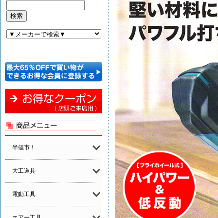
半値市！
大工道具
電動工具
エアー工具