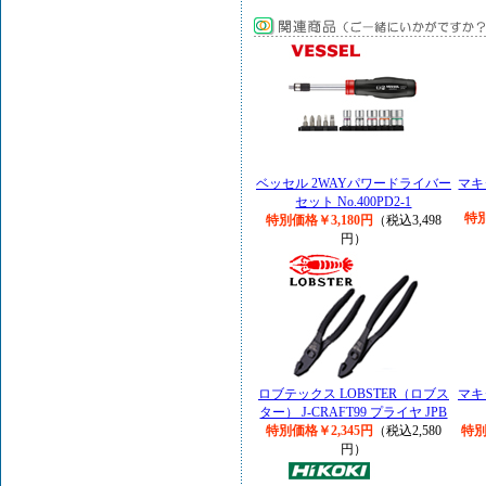
ベッセル 2WAYパワードライバー
マキタ
セット No.400PD2-1
特別
特別価格￥3,180円
（税込3,498
円）
ロブテックス LOBSTER（ロブス
マキタ
ター） J-CRAFT99 プライヤ JPB
特別価格￥2,345円
（税込2,580
特別
円）