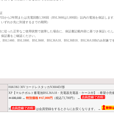
証
日から2年間または充電回数1,500回（BSL3660は1,000回）以内の電池を保証しま
、いずれか先に到達するまでの期間）
書に従った正常なご使用状態で故障した場合に、保証書記載内容に基づき保証いたし
、保証書をご確認ください。
BSL1460、BSL1860、BSL3660、BSL36A18、BSL36B18、BSL36A18Bのみ対象で
HiKOKI 36VコードレスタッカN3604DJ形
XP【マルチボルト蓄電池BSL36A18・充電器充電器・ケース付】：希望小売
￥100,100
→
特別価格￥67,000円
（税込73,700円） →
※
は会員登録をするとさらにお安くなります。 →