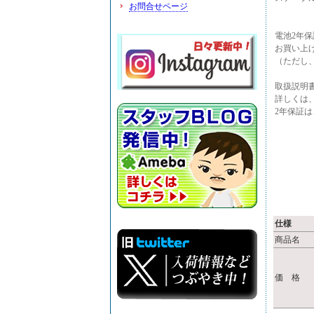
お問合せページ
電池2年保
お買い上げ
（ただし
取扱説明
詳しくは
2年保証は、
仕様
商品名
価 格