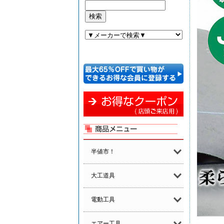
半値市！
大工道具
電動工具
エアー工具