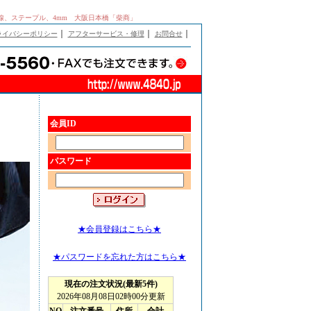
、J線、ステープル、4mm 大阪日本橋「柴商」
｜
｜
｜
ライバシーポリシー
アフターサービス・修理
お問合せ
会員ID
パスワード
★会員登録はこちら★
★パスワードを忘れた方はこちら★