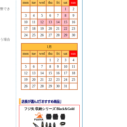
mon
tue
wed
thu
fri
sat
sun
整でき
1
2
3
4
5
6
7
8
9
10
11
12
13
14
15
16
17
18
19
20
21
22
23
24
25
26
27
28
29
30
う場合
1月
mon
tue
wed
thu
fri
sat
sun
1
2
3
4
5
6
7
8
9
10
11
12
13
14
15
16
17
18
19
20
21
22
23
24
25
26
27
28
29
30
31
フジ矢 収納シリーズ Black&Gold