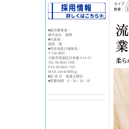
タイプ：
数量：
■
販売事業者：
株式会社 柴商
■代表者：
柴田 潔
■所在地及び連絡先：
〒556-0005
大阪市浪速区日本橋 4-14-13
TEL 06-6643-5560
FAX 06-6643-7165
MAIL info＠4840.jp
■定 休 日 毎週土曜日
■営業時間 8：30～18：30