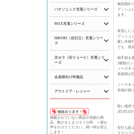
無段階&
パナソニック充電シリーズ
プッシュ
ます。
MAX充電シリーズ
座屈しに
プッシュ
HiKOKI（旧日立）充電シリー
硬い木材
ズ
でも、座
京セラ（旧リョービ）充電シリ
相手材を
ーズ
2種類の
ノーズキ
表面積が
会員様向け特価品
ノーズキ
先端が細
アウトドア・レジャー
暗い場所
2灯式LE
掲載されていない商品や高額の商
品、数がまとまりそうな時、一度お
声をかけてください。精一杯お答え
空打ち防
します！
ステープ