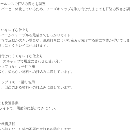
ツールレスで打込み深さを調整
レバーと一体化しているため、ノーズキャップを取り付けたままでも打込み深さが調
くいキレイな仕上り
レバーがステープルを最後までしっかりガイド
打ちで反動が大きい場合や、連続打ちにより打込みが完了する前に本体が浮いてしま
屈しにくくキレイに仕上げます。
傷付けにくくキレイな仕上り
ノーズキャップで用途に合わせた使い分け
ャップ（A）：平打ち用
広く、柔らかい材料への打込みに適しています。
ャップ（B）：溝打ち用
く、凹凸のある材料への打込みに適しています。
でも快適作業
Dライトで、照射部に影ができにくい。
止機構搭載
ルが無くなった後の不要な空打ちを防止します。