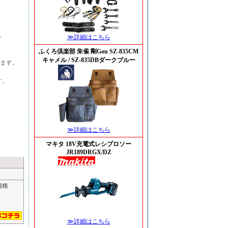
す。
≫詳細はこちら
ふくろ倶楽部 朱雀 剛Gou SZ-835CM
キャメル / SZ-835DBダークブルー
ます。
す。
≫詳細はこちら
マキタ 18V充電式レシプロソー
JR189DRGX/DZ
価格
≫詳細はこちら