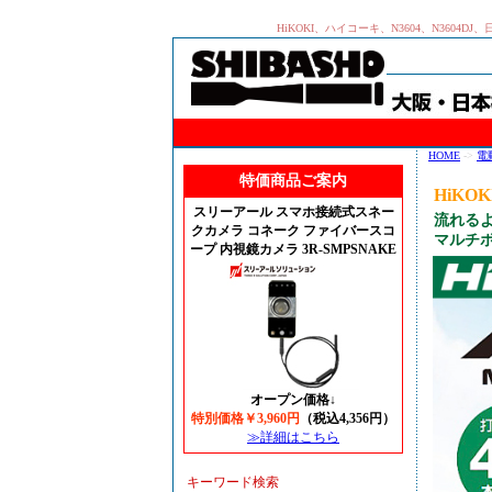
HiKOKI、ハイコーキ、N3604、N36
HOME
->
電
特価商品ご案内
HiKO
スリーアール スマホ接続式スネー
流れるよ
クカメラ コネーク ファイバースコ
マルチボ
ープ 内視鏡カメラ 3R-SMPSNAKE
オープン価格↓
特別価格￥3,960円
（税込4,356円）
≫詳細はこちら
キーワード検索