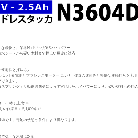
な軽快さ。業界No.1※の快速&ハイパワー
防水シートから硬い木材まで幅広い用途に対応
の速射性と打込み力
ルチボルト蓄電池とブラシレスモーターにより、抜群の速射性と軽快な連続打ちを実現
ができます。
力スプリング＋反動低減機構によって実現したハイパワーにより、硬い材料への打込
：4.0本以上/秒※
りの作業量：約4,000本※
考値です。電池の状態や条件により異なります。
整で様々な木材に対応