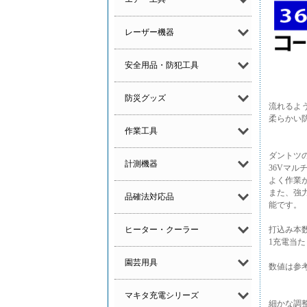
レーザー機器
安全用品・防犯工具
防災グッズ
流れるよう
柔らかい
作業工具
ダントツ
計測機器
36Vマ
よく作業
また、強
品確法対応品
能です。
ヒーター・クーラー
打込み本数
1充電当た
園芸用具
数値は参
マキタ充電シリーズ
細かな調