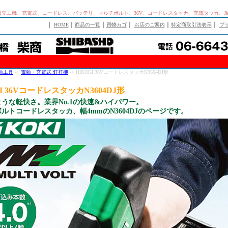
04DJ、日立工機、充電式、コードレス、バッテリ、マルチボルト、36V、コードレスタッカ、充電タッカ
｜
｜
｜
｜
｜
｜
HOME
商品の一覧
買物カゴ
お店のご案内
特定商取引法表示
プ
動工具
->
電動・充電式 釘打機
-> HiKOKI 36VコードレスタッカN3604DJ形
KI 36VコードレスタッカN3604DJ形
うな軽快さ。業界No.1の快速&ハイパワー。
ルトコードレスタッカ、幅4mmのN3604DJのページです。