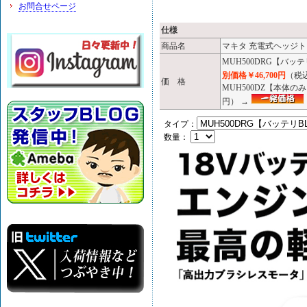
お問合せページ
仕様
商品名
マキタ 充電式ヘッジトリマ
MUH500DRG【バッテ
別価格￥46,700円
（税込
価 格
MUH500DZ【本体
円） →
タイプ：
数量：