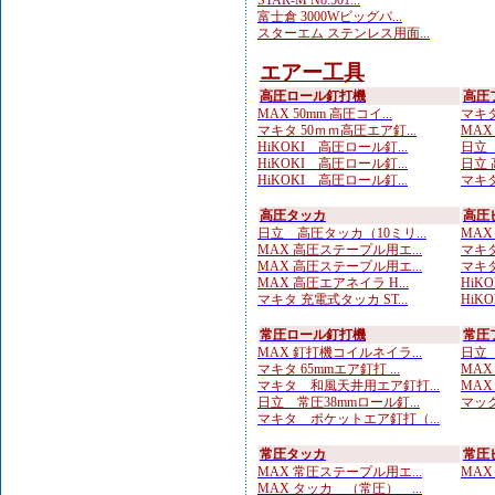
STAR-M No.501...
富士倉 3000Wビッグパ...
スターエム ステンレス用面...
エアー工具
高圧ロール釘打機
高圧
MAX 50mm 高圧コイ...
マキタ
マキタ 50ｍｍ高圧エア釘...
MAX
HiKOKI 高圧ロール釘...
日立 
HiKOKI 高圧ロール釘...
日立 
HiKOKI 高圧ロール釘...
マキタ
高圧タッカ
高圧
日立 高圧タッカ（10ミリ...
MAX
MAX 高圧ステープル用エ...
マキタ
MAX 高圧ステープル用エ...
マキタ
MAX 高圧エアネイラ H...
HiK
マキタ 充電式タッカ ST...
HiK
常圧ロール釘打機
常圧
MAX 釘打機コイルネイラ...
日立 
マキタ 65mmエア釘打 ...
MAX
マキタ 和風天井用エア釘打...
MAX
日立 常圧38mmロール釘...
マック
マキタ ポケットエア釘打（...
常圧タッカ
常圧
MAX 常圧ステープル用エ...
MAX
MAX タッカ （常圧） ...