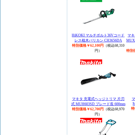
HiKOKI マルチボルト36Vコード
マキ
レス植木バリカン CH3656DA
MU
特別価格￥62,100円
（税込68,310
円）
特別価
マキタ 充電式ヘッジトリマ 片刃
マ
M
式 MUH603SD ブレード長 600mm
特
特別価格￥62,700円
（税込68,970
円）