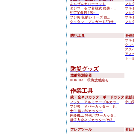
あんぜんカバーセット
マキタ
タジマ セフ着脱式 腰袋・...
マキタ
VICTOR PLUS+ ...
マキタ
フジ矢 収納シリーズ Bl...
マキタ
タイタン プロガード3Dサ...
マキタ
防犯工具
身体
マキ
クレシ
アスベ
アスベ
トーヨ
防災グッズ
放射能測定器
HORIBA 環境放射線モ...
作業工具
鋏・全ネジカッタ・ボードカッタ
鉄筋
フジ矢 アルミケーブルカッ...
小山刃
フジ矢 Ｍバーカッター F...
土牛 倍力Wカッター
佐藤機工 特殊パワーカッタ...
超倍力全ネジカッター(Ｗ3...
フレアツール
昇圧