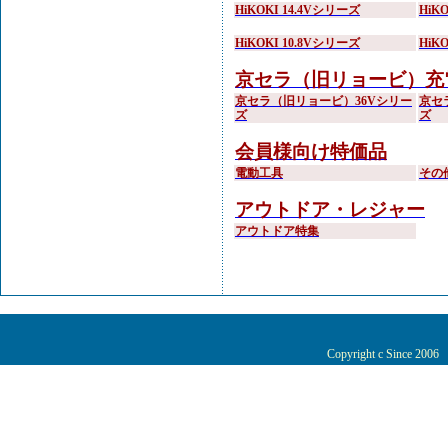
HiKOKI 14.4Vシリーズ
HiK
HiKOKI 10.8Vシリーズ
HiK
京セラ（旧リョービ）充
京セラ（旧リョービ）36Vシリー
京セ
ズ
ズ
会員様向け特価品
電動工具
その
アウトドア・レジャー
アウトドア特集
Copyright c Since 200