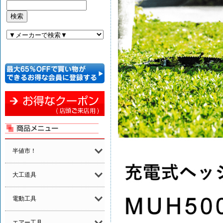
半値市！
大工道具
電動工具
エアー工具