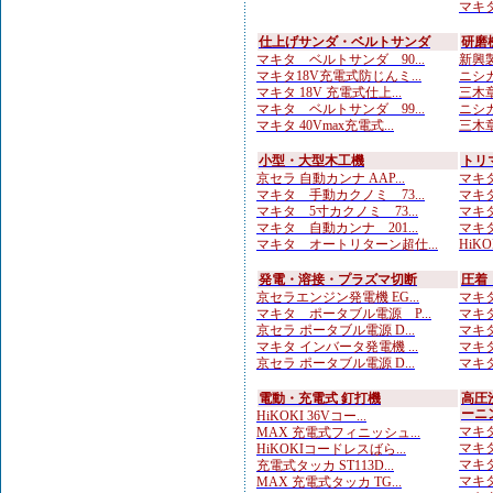
マキタ
仕上げサンダ・ベルトサンダ
研磨
マキタ ベルトサンダ 90...
新興製
マキタ18V充電式防じんミ...
ニシガ
マキタ 18V 充電式仕上...
三木章
マキタ ベルトサンダ 99...
ニシガ
マキタ 40Vmax充電式...
三木章
小型・大型木工機
トリ
京セラ 自動カンナ AAP...
マキタ
マキタ 手動カクノミ 73...
マキタ
マキタ 5寸カクノミ 73...
マキタ
マキタ 自動カンナ 201...
マキタ
マキタ オートリターン超仕...
HiKO
発電・溶接・プラズマ切断
圧着
京セラエンジン発電機 EG...
マキタ
マキタ ポータブル電源 P...
マキタ
京セラ ポータブル電源 D...
マキタ
マキタ インバータ発電機 ...
マキタ
京セラ ポータブル電源 D...
マキタ
電動・充電式 釘打機
高圧
ーニ
HiKOKI 36Vコー...
マキタ
MAX 充電式フィニッシュ...
マキタ
HiKOKIコードレスばら...
マキタ
充電式タッカ ST113D...
マキタ
MAX 充電式タッカ TG...