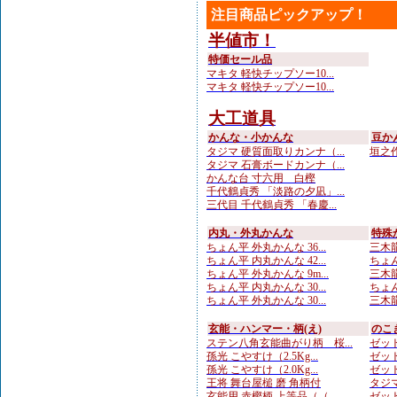
注目商品ピックアップ！
半値市！
特価セール品
マキタ 軽快チップソー10...
マキタ 軽快チップソー10...
大工道具
かんな・小かんな
豆か
タジマ 硬質面取りカンナ（...
垣之作
タジマ 石膏ボードカンナ（...
かんな台 寸六用 白樫
千代鶴貞秀 「淡路の夕凪」...
三代目 千代鶴貞秀 「春慶...
内丸・外丸かんな
特殊
ちょん平 外丸かんな 36...
三木龍
ちょん平 内丸かんな 42...
ちょん
ちょん平 外丸かんな 9m...
三木龍
ちょん平 内丸かんな 30...
ちょん
ちょん平 外丸かんな 30...
三木龍 
玄能・ハンマー・柄(え)
のこ
ステン八角玄能曲がり柄 桜...
ゼット
孫光 こやすけ（2.5Kg...
ゼット
孫光 こやすけ（2.0Kg...
ゼット
王将 舞台屋槌 磨 角柄付
タジマ
玄能用 赤樫柄 上等品（（...
ゼット