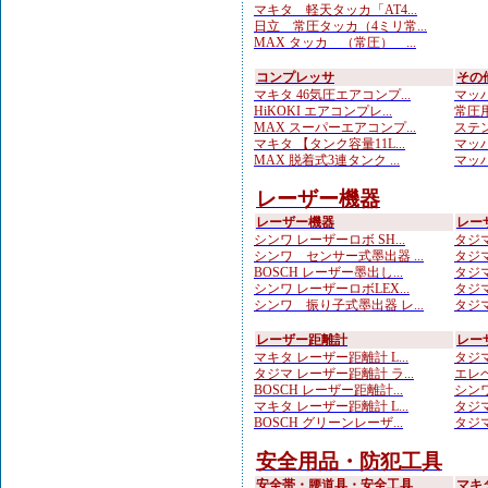
マキタ 軽天タッカ「AT4...
日立 常圧タッカ（4ミリ常...
MAX タッカ （常圧） ...
コンプレッサ
その
マキタ 46気圧エアコンプ...
マッハ
HiKOKI エアコンプレ...
常圧用
MAX スーパーエアコンプ...
ステン
マキタ 【タンク容量11L...
マッハ
MAX 脱着式3連タンク ...
マッハ
レーザー機器
レーザー機器
レー
シンワ レーザーロボ SH...
タジマ
シンワ センサー式墨出器 ...
タジマ
BOSCH レーザー墨出し...
タジマ
シンワ レーザーロボLEX...
タジマ
シンワ 振り子式墨出器 レ...
タジマ
レーザー距離計
レー
マキタ レーザー距離計 L...
タジマ
タジマ レーザー距離計 ラ...
エレベ
BOSCH レーザー距離計...
シンワ
マキタ レーザー距離計 L...
タジマ
BOSCH グリーンレーザ...
タジマ
安全用品・防犯工具
安全帯・腰道具・安全工具
マキ