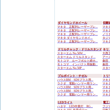
ダイヤモンドホイール
切断
マキタ 正配列レーザーブレ...
マキタ
マキタ 正配列レーザーブレ...
マキタ
マキタ 正配列レーザーブレ...
ノリタ
マキタ ダイヤモンドホイ...
タジマ
マキタ 正配列レーザーブレ...
マキタ
ドリルチャック・ドリルスタンド
キリ
スターエム No.50W ...
大西工
スターエム ドリルスタンド...
アース
モトコマ ルーフボルト締ホ...
粂田（
モトコマ インパクト用振動...
粂田（
スターエム No.50P ...
スター
ブルポイント・チゼル
トリ
ハウスBM SDSプラス用...
マキタ
ラクダ 電動ハンマー用ラン...
マキタ
ハウスBM SDSプラス用...
マキタ
ハウスBM SDSプラス用...
マキタ
ラクダ 電動ハンマー用ラン...
マキタ
LEDライト
電工
ハタヤ LED作業灯 RG...
フジマ