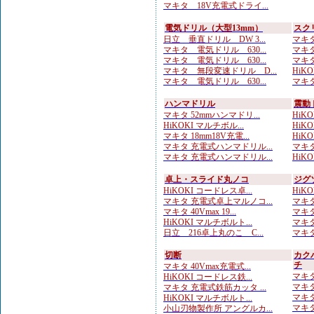
マキタ 18V充電式ドライ...
電気ドリル（大型13mm）
スク
日立 垂直ドリル DW 3...
マキタ
マキタ 電気ドリル 630...
マキタ
マキタ 電気ドリル 630...
マキタ
マキタ 無段変速ドリル D...
HiK
マキタ 電気ドリル 630...
マキタ
ハンマドリル
震動
マキタ 52mmハンマドリ...
HiK
HiKOKI マルチボル...
HiKOK
マキタ 18mm18V充電...
HiKOK
マキタ 充電式ハンマドリル...
マキタ
マキタ 充電式ハンマドリル...
HiKOK
卓上・スライド丸ノコ
ジグ
HiKOKI コードレス卓...
HiKO
マキタ 充電式卓上マルノコ...
マキタ
マキタ 40Vmax 19...
マキタ
HiKOKI マルチボルト...
マキタ
日立 216卓上丸のこ C...
マキタ
切断
カク
チ
マキタ 40Vmax充電式...
マキタ
HiKOKI コードレス鉄...
マキタ
マキタ 充電式鉄筋カッタ ...
マキタ
HiKOKI マルチボルト...
マキタ
小山刃物製作所 アングルカ...