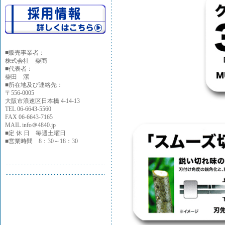
■
販売事業者：
株式会社 柴商
■代表者：
柴田 潔
■所在地及び連絡先：
〒556-0005
大阪市浪速区日本橋 4-14-13
TEL 06-6643-5560
FAX 06-6643-7165
MAIL info＠4840.jp
■定 休 日 毎週土曜日
■営業時間 8：30～18：30