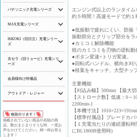
エンジン式以上のランタイム
パナソニック充電シリーズ
約５時間！高速モードで約１
MAX充電シリーズ
●低振動で疲れにくい、防振
振動部分とクリップ部分をラ
HiKOKI（旧日立）充電シリー
●カミコミ解除機能
ズ
枝のカミコミを刃物の逆転動
●ボタン変速+トリガ変速。
京セラ（旧リョービ）充電シリ
●回転式ハンドル、横向き刈り込
ーズ
●枝葉をキャッチ、大型チッ
会員様向け特価品
主要機能
【刈込み幅】500mm 【最大切
アウトドア・レジャー
【ストローク数】低速：0～1000m
2200min-1
【本機寸法】1016×223×191m
【標準付属品】ブレードカバ
掲載されていない商品や高額の商
【１充電当たりの連続運転時
品、数がまとまりそうな時、一度お
声をかけてください。精一杯お答え
にBL1860B使用時)
します！