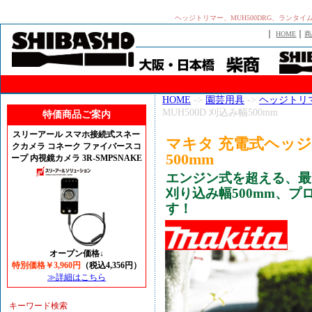
ヘッジトリマー、MUH500DRG、ランタイ
｜
｜
HOME
商
HOME
->
園芸用具
->
ヘッジトリ
MUH500D 刈込み幅500mm
特価商品ご案内
スリーアール スマホ接続式スネー
マキタ 充電式ヘッジト
クカメラ コネーク ファイバースコ
500mm
ープ 内視鏡カメラ 3R-SMPSNAKE
エンジン式を超える、最
刈り込み幅500mm、
す！
オープン価格↓
特別価格￥3,960円
（税込4,356円）
≫詳細はこちら
キーワード検索