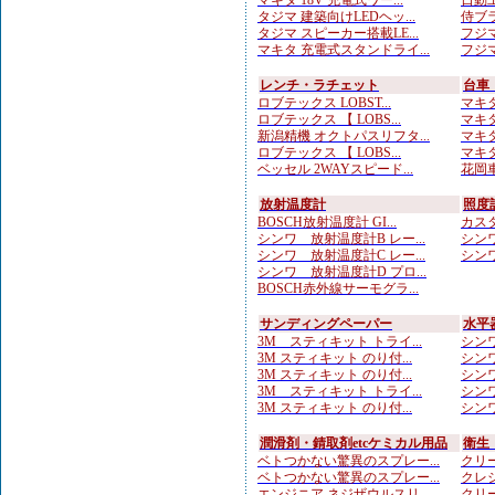
マキタ 18V 充電式ワー...
日動工
タジマ 建築向けLEDヘッ...
侍ブラ
タジマ スピーカー搭載LE...
フジマ
マキタ 充電式スタンドライ...
フジマ
レンチ・ラチェット
台車
ロブテックス LOBST...
マキタ
ロブテックス 【 LOBS...
マキタ
新潟精機 オクトパスリフタ...
マキタ
ロブテックス 【 LOBS...
マキタ
ベッセル 2WAYスピード...
花岡車
放射温度計
照度
BOSCH放射温度計 GI...
カスタ
シンワ 放射温度計B レー...
シンワ
シンワ 放射温度計C レー...
シンワ
シンワ 放射温度計D プロ...
BOSCH赤外線サーモグラ...
サンディングペーパー
水平
3M スティキット トライ...
シンワ
3M スティキット のり付...
シンワ
3M スティキット のり付...
シンワ
3M スティキット トライ...
シンワ
3M スティキット のり付...
シンワ
潤滑剤・錆取剤etcケミカル用品
衛生
ベトつかない驚異のスプレー...
クリー
ベトつかない驚異のスプレー...
クレシ
エンジニア ネジザウルスリ...
クリー