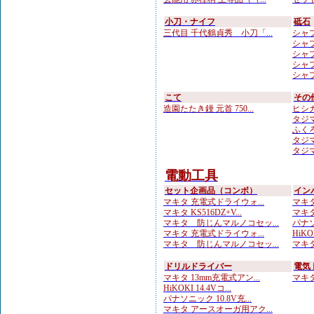
小刀・ナイフ
砥石
三代目 千代鶴貞秀 小刀「...
シャプト
シャプ
シャプト
シャプト
シャプト
こて
その
造園たたき鏝 元首 750...
ヒシカ
タジマ
ふくろ
タジマ
タジマ
電動工具
セット企画品（コンボ）
イン
マキタ 充電式ドライウォ...
マキタ
マキタ KS516DZ+V...
マキタ
マキタ 防じんマルノコセッ...
パナソ
マキタ 充電式ドライウォ...
HiKOK
マキタ 防じんマルノコセッ...
マキタ
ドリルドライバー
電気
マキタ 13mm充電式アン...
マキタ 
HiKOKI 14.4Vコ...
パナソニック 10.8V充...
マキタ アースオーガ用アク...