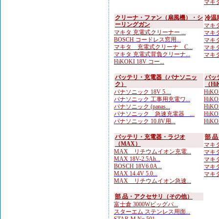
マキタ
クリーナ・ファン（扇風機）・シ
冷温
ーリングガン
マキタ
マキタ 充電式クリーナー ...
マキタ
BOSCH コードレス窓用...
マキタ
マキタ 充電式クリーナ C...
マキタ
マキタ 充電式背負クリーナ...
マキタ
HiKOKI 18V コー...
バッテリ・充電器（パナソニッ
バッ
ク）
（Hi
パナソニック 18V 5....
HiKO
パナソニック 工事用充電ワ...
HiKO
パナソニック (panas...
HiKOK
パナソニック 急速充電器 ...
HiK
パナソニック 10.8V用...
HiKO
バッテリ・充電器・ラジオ
部 
（MAX）
マキタ
MAX リチウムイオン充電...
マキタ
MAX 18V-2.5Ah...
マキタ
BOSCH 18V6.0A...
マキタ
MAX 14.4V 5.0...
マキタ
MAX リチウムイオン急速...
部 品・アクセサリ（その他）
富士倉 3000Wビッグパ...
スターエム ステンレス用面...