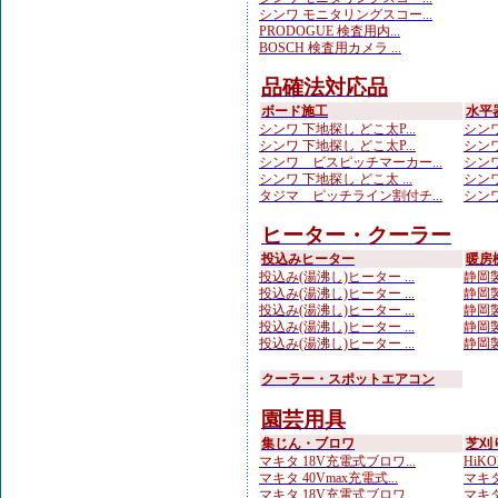
シンワ モニタリングスコー...
PRODOGUE 検査用内...
BOSCH 検査用カメラ ...
品確法対応品
ボード施工
水平
シンワ 下地探し どこ太P...
シンワ
シンワ 下地探し どこ太P...
シンワ
シンワ ビスピッチマーカー...
シンワ
シンワ 下地探し どこ太 ...
シンワ
タジマ ピッチライン割付チ...
シンワ
ヒーター・クーラー
投込みヒーター
暖房
投込み(湯沸し)ヒーター ...
静岡製
投込み(湯沸し)ヒーター ...
静岡製
投込み(湯沸し)ヒーター ...
静岡製
投込み(湯沸し)ヒーター ...
静岡製
投込み(湯沸し)ヒーター ...
静岡製
クーラー・スポットエアコン
園芸用具
集じん・ブロワ
芝刈
マキタ 18V充電式ブロワ...
HiKO
マキタ 40Vmax充電式...
マキタ
マキタ 18V充電式ブロワ...
マキタ