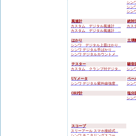
シンワ
シンワ
シンワ
風速計
絶対
カスタム デジタル風速計 ...
カスタ
カスタム デジタル風速計 ...
はかり
土壌
シンワ デジタル上皿はかり...
シンワ デジタル手ばかり ...
シンワ デジタルカウントメ...
テスター
騒音
カスタム クランプ付デジタ...
シンワ
UVメータ
ペー
シンワ デジタル紫外線強度...
シンワ
ORP計
塩分
シンワ
スコープ
スリーアール スマホ接続式...
シンワ モニタリングスコー...