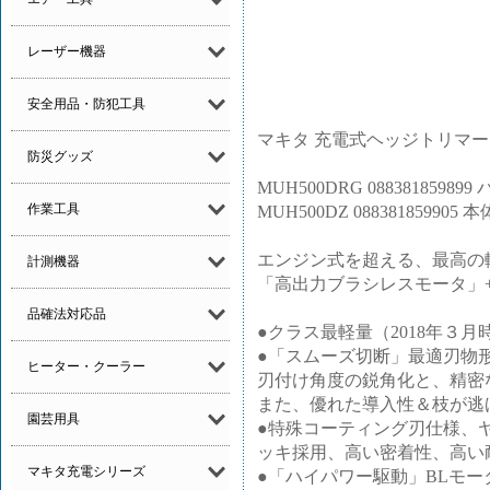
レーザー機器
安全用品・防犯工具
マキタ 充電式ヘッジトリマー MU
防災グッズ
MUH500DRG 088381859
作業工具
MUH500DZ 088381859905
エンジン式を超える、最高の
計測機器
「高出力ブラシレスモータ」
品確法対応品
●クラス最軽量（2018年３月時
●「スムーズ切断」最適刃物
ヒーター・クーラー
刃付け角度の鋭角化と、精密
また、優れた導入性＆枝が逃
園芸用具
●特殊コーティング刃仕様、
ッキ採用、高い密着性、高い
マキタ充電シリーズ
●「ハイパワー駆動」BLモータ搭