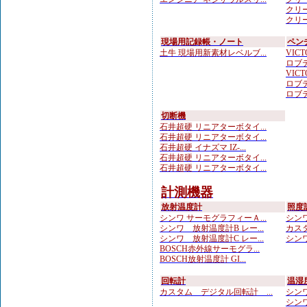
クリー
クリー
現場用記録帳・ノート
ペン
土牛 現場用新素材レベルブ...
VICTO
ロブテ
VICTO
ロブテ
ロブテ
切断機
石井超硬 リニアターボタイ...
石井超硬 リニアターボタイ...
石井超硬 イナズマ IZ-...
石井超硬 リニアターボタイ...
石井超硬 リニアターボタイ...
計測機器
放射温度計
照度
シンワ サーモグラフィーＡ...
シンワ
シンワ 放射温度計B レー...
カスタ
シンワ 放射温度計C レー...
シンワ
BOSCH赤外線サーモグラ...
BOSCH放射温度計 GI...
回転計
温湿
カスタム デジタル回転計 ...
シンワ
シンワ