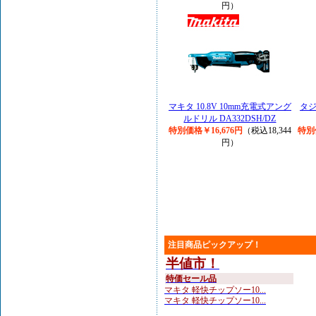
円）
マキタ 10.8V 10mm充電式アング
タ
ルドリル DA332DSH/DZ
特別価格￥16,676円
（税込18,344
特別
円）
注目商品ピックアップ！
半値市！
特価セール品
マキタ 軽快チップソー10...
マキタ 軽快チップソー10...