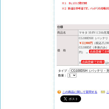
仕様
商品名
マキタ 10.8V-1.5Ah
CG100DSH（バッ
￥22,900円
（税込25,1
CG100DZ（本体の
価 格
円） →
※
は
タイプ：
数量：
この商品に関して質問する