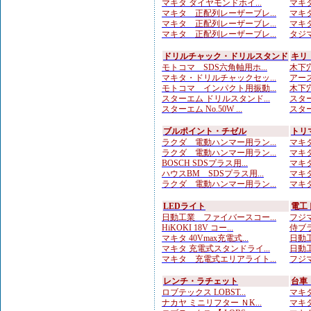
マキタ ダイヤモンドホイ...
マキタ
マキタ 正配列レーザーブレ...
マキタ
マキタ 正配列レーザーブレ...
マキタ
マキタ 正配列レーザーブレ...
タジマ
ドリルチャック・ドリルスタンド
キリ
モトコマ SDS六角軸用ホ...
木下穴
マキタ・ドリルチャックセッ...
アース
モトコマ インパクト用振動...
木下穴
スターエム ドリルスタンド...
スターエ
スターエム No.50W ...
スター
ブルポイント・チゼル
トリ
ラクダ 電動ハンマー用ラン...
マキタ
ラクダ 電動ハンマー用ラン...
マキタ
BOSCH SDSプラス用...
マキタ
ハウスBM SDSプラス用...
マキタ
ラクダ 電動ハンマー用ラン...
マキタ
LEDライト
電工
日動工業 ファイバースコー...
フジマ
HiKOKI 18V コー...
侍ブラ
マキタ 40Vmax充電式...
日動工
マキタ 充電式スタンドライ...
日動工
マキタ 充電式エリアライト...
フジマ
レンチ・ラチェット
台車
ロブテックス LOBST...
マキタ
ナカヤ ミニリフター ＮK...
マキタ