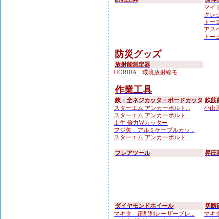
マイト
クレシ
トーヨ
アスベ
トーヨ
防災グッズ
放射能測定器
HORIBA 環境放射線モ...
作業工具
鋏・全ネジカッタ・ボードカッタ
鉄筋
スターエム アンカーボルト...
小山刃
スターエム アンカーボルト...
土牛 倍力Wカッター
フジ矢 アルミケーブルカッ...
スターエム アンカーボルト...
フレアツール
昇圧
ダイヤモンドホイール
切断
マキタ 正配列レーザーブレ...
マキタ