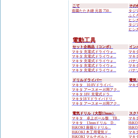
こて
その
造園たたき鏝 元首 750...
タジマ
ふくろ
ヒシカ
タジマ
ヒシカ
電動工具
セット企画品（コンボ）
イン
マキタ 充電式ドライウォ...
マキタ
マキタ 充電式ドライウォ...
マキタ 
マキタ 充電式ドライウォ...
パナソ
マキタ 充電式ドライウォ...
マキタ
マキタ 充電式ドライウォ...
パナソ
ドリルドライバー
電気
マキタ 10.8Vドライバ...
マキタ 
マキタ アースオーガ用アク...
マキタ 18V 充電式ドラ...
マキタ18 Vドライバドリ...
マキタ アースオーガ用アク...
電気ドリル（大型13mm）
スク
マキタ 卓上ボール盤 TB...
マキタ
マキタ 13mmドリル D...
HiK
HiKOKI 座掘りドリル...
HiK
HiKOKI 木工用電気ド...
マキタ
HiKOKI マルチボルト...
マキタ