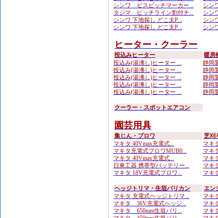
シンワ ビスピッチマーカー...
シンワ
タジマ ピッチライン割付チ...
シンワ
シンワ 下地探し どこ太P...
シンワ
シンワ 下地探し どこ太P...
シンワ
ヒーター・クーラー
投込みヒーター
暖房
投込み(湯沸し)ヒーター ...
静岡製
投込み(湯沸し)ヒーター ...
静岡製
投込み(湯沸し)ヒーター ...
静岡製
投込み(湯沸し)ヒーター ...
静岡製
投込み(湯沸し)ヒーター ...
静岡製
クーラー・スポットエアコン
園芸用具
集じん・ブロワ
芝刈
マキタ 40Vmax充電式...
マキタ
マキタ充電式ブロワMUB0...
マキタ
マキタ 40Vmax充電式...
マキタ 
日東工器 携帯型バッテリー...
マキタ
マキタ 18V充電式ブロワ...
マキタ
ヘッジトリマ・生垣バリカン
エン
マキタ 充電式ヘッジトリマ...
マキタ
マキタ 36V充電式ヘッジ...
マキタ
マキタ 650mm生垣バリ...
マキタ