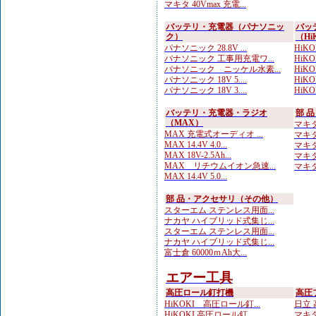
マキタ 40Vmax 充電...
バッテリ・充電器（パナソニッ
バッ
ク）
（Hi
パナソニック 28.8V ...
HiKOK
パナソニック 工事用充電ワ...
HiKO
パナソニック ニッケル水素...
HiK
パナソニック 18V 5....
HiKO
パナソニック 18V 3....
HiK
バッテリ・充電器・ラジオ
部 
（MAX）
マキタ
MAX 充電式オーディオ ...
マキタ
MAX 14.4V 4.0...
マキタ
MAX 18V-2.5Ah...
マキタ
MAX リチウムイオン急速...
マキタ
MAX 14.4V 5.0...
部 品・アクセサリ（その他）
スターエム ステンレス用面...
ナカヤ ハイブリッド式集じ...
スターエム ステンレス用面...
ナカヤ ハイブリッド式集じ...
富士倉 60000ｍAh大...
エアー工具
高圧ロール釘打機
高圧
HiKOKI 高圧ロール釘...
日立 
HiKOKI 高圧ロール釘...
マキタ