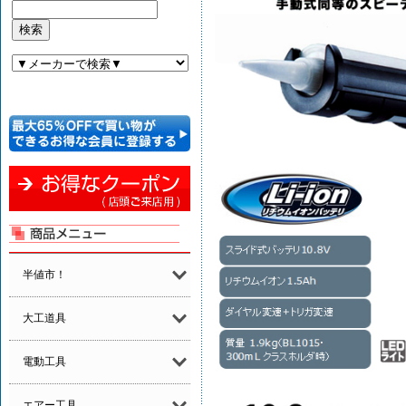
半値市！
大工道具
電動工具
エアー工具