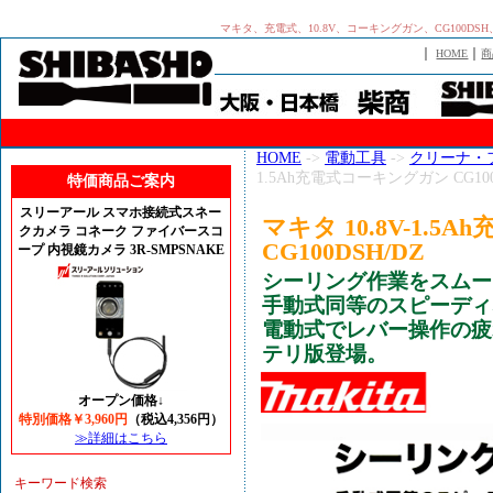
マキタ、充電式、10.8V、コーキングガン、CG100DS
｜
｜
HOME
商
HOME
->
電動工具
->
クリーナ・
1.5Ah充電式コーキングガン CG100
特価商品ご案内
スリーアール スマホ接続式スネー
マキタ 10.8V-1.
クカメラ コネーク ファイバースコ
CG100DSH/DZ
ープ 内視鏡カメラ 3R-SMPSNAKE
シーリング作業をスムー
手動式同等のスピーディ
電動式でレバー操作の疲
テリ版登場。
オープン価格↓
特別価格￥3,960円
（税込4,356円）
≫詳細はこちら
キーワード検索