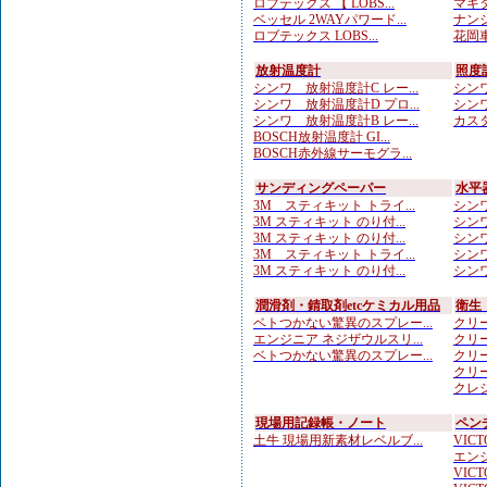
ロブテックス 【 LOBS...
マキタ
ベッセル 2WAYパワード...
ナンシ
ロブテックス LOBS...
花岡車
放射温度計
照度
シンワ 放射温度計C レー...
シンワ
シンワ 放射温度計D プロ...
シンワ
シンワ 放射温度計B レー...
カスタ
BOSCH放射温度計 GI...
BOSCH赤外線サーモグラ...
サンディングペーパー
水平
3M スティキット トライ...
シンワ
3M スティキット のり付...
シンワ
3M スティキット のり付...
シンワ
3M スティキット トライ...
シンワ
3M スティキット のり付...
シンワ
潤滑剤・錆取剤etcケミカル用品
衛生
ベトつかない驚異のスプレー...
クリー
エンジニア ネジザウルスリ...
クリー
ベトつかない驚異のスプレー...
クリー
クリー
クレシ
現場用記録帳・ノート
ペン
土牛 現場用新素材レベルブ...
VICTO
エンジ
VICTO