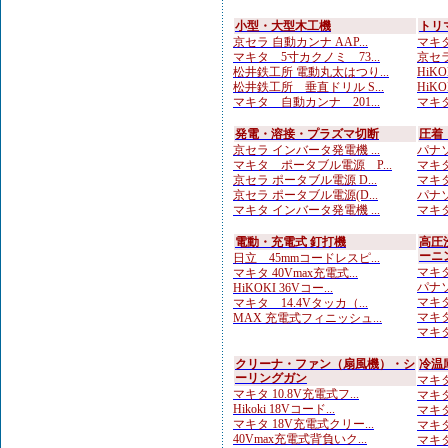
小型・大型木工機
トリ
京セラ 自動カンナ AAP...
マキタ
マキタ 5寸カクノミ 73...
京セラ
松井鉄工所 電動丸太はつり...
HiKO
松井鉄工所 垂直ドリル S...
HiKO
マキタ 自動カンナ 201...
マキタ
発電・溶接・プラズマ切断
圧着
京セラ インバータ発電機 ...
パナソ
マキタ ポータブル電源 P...
マキタ
京セラ ポータブル電源 D...
マキタ
京セラ ポータブル電源(D...
パナソ
マキタ インバータ発電機 ...
マキタ
電動・充電式 釘打機
高圧
ーニ
日立 45mmコードレスピ...
マキタ
マキタ 40Vmax充電式...
パナソ
HiKOKI 36Vコー...
マキタ
マキタ 14.4Vタッカ（...
マキタ
MAX 充電式フィニッシュ...
マキタ
クリーナ・ファン（扇風機）・シ
冷温
ーリングガン
マキタ
マキタ 10.8V充電式フ...
マキタ 
Hikoki 18Vコード...
マキタ 
マキタ 18V充電式クリー...
マキタ
40Vmax充電式背負いク...
マキタ