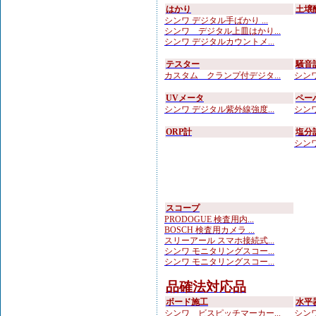
はかり
土壌
シンワ デジタル手ばかり ...
シンワ デジタル上皿はかり...
シンワ デジタルカウントメ...
テスター
騒音
カスタム クランプ付デジタ...
シンワ
UVメータ
ペー
シンワ デジタル紫外線強度...
シンワ
ORP計
塩分
シンワ
スコープ
PRODOGUE 検査用内...
BOSCH 検査用カメラ ...
スリーアール スマホ接続式...
シンワ モニタリングスコー...
シンワ モニタリングスコー...
品確法対応品
ボード施工
水平
シンワ ビスピッチマーカー...
シンワ