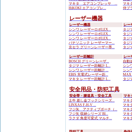
マキタ エアコンプレッサ ...
マキタ
HiKOKI エアコンプレ...
侍ブラ
レーザー機器
レーザー機器
レー
シンワ レーザーロボLEX...
タジマ
シンワ レーザーロボLEX...
タジマ
シンワ レーザーロボLEX...
タジマ
パナソニック レーザーマー...
タジマ
京セラ グリーンレーザー墨...
タジマ
レーザー距離計
レー
BOSCH グリーンレーザ...
自動追
タジマ レーザー距離計 L...
シンワ
シンワ レーザー距離計 ...
シンワ
EBIS 充電式レーザー距...
MAX
マキタ レーザー距離計 L...
タジマ
安全用品・防犯工具
安全帯・腰道具・安全工具
マキ
土牛 差し金フックシリーズ...
マキタ
LINXAS F-H-V ...
マキタ
フジ矢 アクティブポーチ（...
マキタ
フジ矢 収納シリーズ Bl...
マキタ
ラクダ 角度可変式 マルチ...
マキタ
防犯工具
身体