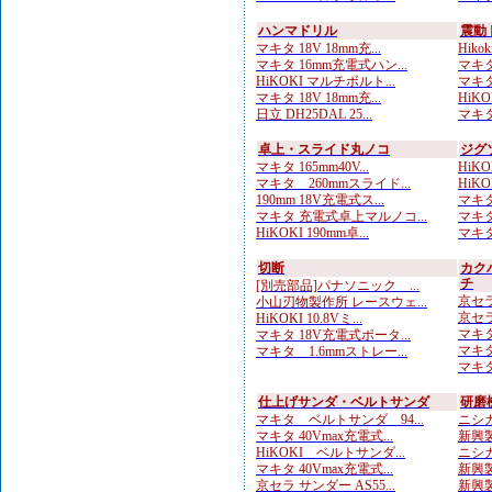
ハンマドリル
震動
マキタ 18V 18mm充...
Hik
マキタ 16mm充電式ハン...
マキタ
HiKOKI マルチボルト...
マキタ
マキタ 18V 18mm充...
HiKOK
日立 DH25DAL 25...
マキタ
卓上・スライド丸ノコ
ジグ
マキタ 165mm40V...
HiKO
マキタ 260mmスライド...
HiKO
190mm 18V充電式ス...
マキタ
マキタ 充電式卓上マルノコ...
マキタ
HiKOKI 190mm卓...
マキタ
切断
カク
チ
[別売部品]パナソニック ...
京セラ
小山刃物製作所 レースウェ...
京セラ
HiKOKI 10.8Vミ...
マキタ
マキタ 18V充電式ポータ...
マキタ
マキタ 1.6mmストレー...
マキタ
仕上げサンダ・ベルトサンダ
研磨
マキタ ベルトサンダ 94...
ニシガ
マキタ 40Vmax充電式...
新興製
HiKOKI ベルトサンダ...
ニシガ
マキタ 40Vmax充電式...
新興製
京セラ サンダー AS55...
新興製