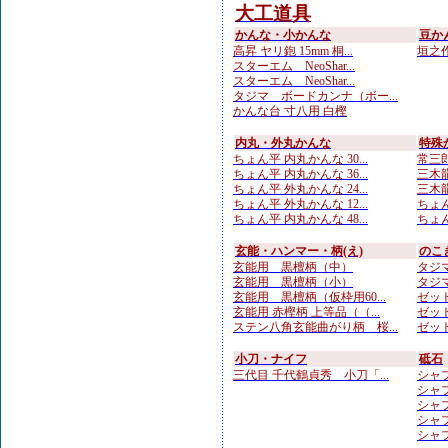
大工道具
かんな・小かんな
豆か
高昇 ヤリ鉋 15mm 桐...
垣之作
スターエム NeoShar...
スターエム NeoShar...
タジマ ボードカンナ（ボー...
かんな台 寸八用 白樫
内丸・外丸かんな
特殊
ちょん平 内丸かんな 30...
常三郎
ちょん平 内丸かんな 36...
三木龍
ちょん平 外丸かんな 24...
三木龍 
ちょん平 外丸かんな 12...
ちょん
ちょん平 内丸かんな 48...
ちょん
玄能・ハンマー・柄(え)
のこ
玄能用 黒檀柄（中）
タジマ
玄能用 黒檀柄（小）
タジマ
玄能用 黒檀柄（仮枠用60...
ゼット
玄能用 赤樫柄 上等品（（...
ゼット
ステン八角玄能曲がり柄 桜...
ゼット
小刀・ナイフ
砥石
三代目 千代鶴貞秀 小刀「...
シャプト
シャプト
シャプト
シャプ
シャプト