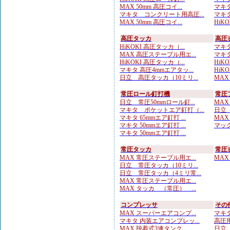
MAX 50mm 高圧コイ...
マキタ
マキタ コンクリート用高圧...
マキタ
MAX 50mm 高圧コイ...
HiKO
高圧タッカ
高圧
HiKOKI 高圧タッカ（...
マキタ
MAX 高圧ステープル用エ...
マキタ
HiKOKI 高圧タッカ（...
HiK
マキタ 高圧4mmエアタッ...
HiK
日立 高圧タッカ（10ミリ...
MAX
常圧ロール釘打機
常圧
日立 常圧50mmロール釘...
MAX
マキタ ポケットエア釘打（...
日立 
マキタ 65mmエア釘打 ...
MAX
マキタ 50mmエア釘打 ...
マック
マキタ 50mmエア釘打 ...
常圧タッカ
常圧
MAX 常圧ステープル用エ...
MAX
日立 常圧タッカ（10ミリ...
日立 常圧タッカ（4ミリ常...
MAX 常圧ステープル用エ...
MAX タッカ （常圧） ...
コンプレッサ
その
MAX スーパーエアコンプ...
マキタ
マキタ 内装エアコンプレッ...
高圧用
MAX 脱着式3連タンク ...
日立 