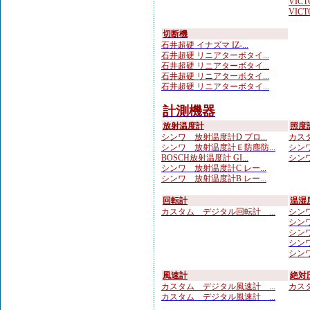
VICTO
VICTO
切断機
石井超硬 イナズマ IZ-...
石井超硬 リニアターボタイ...
石井超硬 リニアターボタイ...
石井超硬 リニアターボタイ...
石井超硬 リニアターボタイ...
計測機器
放射温度計
照度
シンワ 放射温度計D プロ...
カスタ
シンワ 放射温度計Ｅ防塵防...
シンワ
BOSCH放射温度計 GI...
シンワ
シンワ 放射温度計C レー...
シンワ 放射温度計B レー...
回転計
温湿
カスタム デジタル回転計 ...
シンワ
シンワ 
シンワ
シンワ
シンワ
風速計
絶対
カスタム デジタル風速計 ...
カスタ
カスタム デジタル風速計 ...