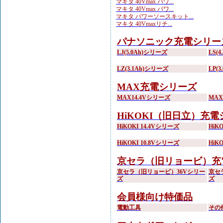
マキタ 40Vmax パワ...
マキタ 40Vmax パワ...
マキタ パワーソースキット...
マキタ 40Vmaxリチ...
パナソニック充電シリー
LJ(5.0Ah)シリーズ
LS(
LZ(3.1Ah)シリーズ
LP(
MAX充電シリーズ
MAX14.4Vシリーズ
MA
HiKOKI（旧日立）充
HiKOKI 14.4Vシリーズ
HiK
HiKOKI 10.8Vシリーズ
HiK
京セラ（旧リョービ）充
京セラ（旧リョービ）36Vシリー
京セ
ズ
ズ
会員様向け特価品
電動工具
その