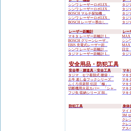
レーザー機器
レー
シンワ レーザーロボLEX...
タジマ
シンワ レーザーロボLEX...
タジマ
BOSCH マルチ探知機 ...
タジマ
シンワ レーザーロボLEX...
タジマ
BOSCH レーザー墨出し...
タジマ
レーザー距離計
レー
マキタ レーザー距離計 L...
MAX
BOSCH グリーンレーザ...
シンワ
EBIS 充電式レーザー距...
MAX
シンワ レーザー距離計 ...
日立 
タジマ レーザー距離計 L...
タジマ
安全用品・防犯工具
安全帯・腰道具・安全工具
マキ
タジマ セフ着脱式 腰袋・...
マキタ
土牛 差し金フックシリーズ...
マキタ
ふくろ倶楽部 伝説 「極」...
マキタ
切断機用火花カバー 「シャ...
マキ
フジ矢 収納シリーズ Bl...
マキタ
防犯工具
身体
マイト
3M 
クレシ
クレシ
アスベ