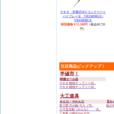
マキタ 充電式18Ｖコンクリート
バイブレータ VR350DRGX /
VR450DRGX
特別価格￥55,200円
（税込60,720
円）
注目商品ピックアップ！
半値市！
特価セール品
マキタ 軽快チップソー10...
マキタ 軽快チップソー10...
大工道具
かんな・小かんな
豆か
常三郎 穴の鉋 寸八（70...
垣之作
三寸五分鉋（かんな） 「天...
三木龍 小鉋42mm 白台...