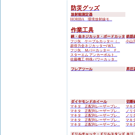
防災グッズ
放射能測定器
HORIBA 環境放射線モ...
作業工具
鋏・全ネジカッタ・ボードカッタ
鉄筋
フジ矢 ケーブルカッター（...
小山刃
超倍力全ネジカッター(Ｗ3...
フジ矢 Ｍバーカッター Ｆ...
スターエム アンカーボルト...
佐藤機工 特殊パワーカッタ...
フレアツール
昇圧
ダイヤモンドホイール
切断
マキタ 正配列レーザーブレ...
マキタ
マキタ 正配列レーザーブレ...
ノリタ
マキタ 正配列レーザーブレ...
ノリタ
マキタ 正配列レーザーブレ...
マキタ
マキタ 正配列レーザーブレ...
マキタ
ドリルチャック・ドリルスタンド
キリ