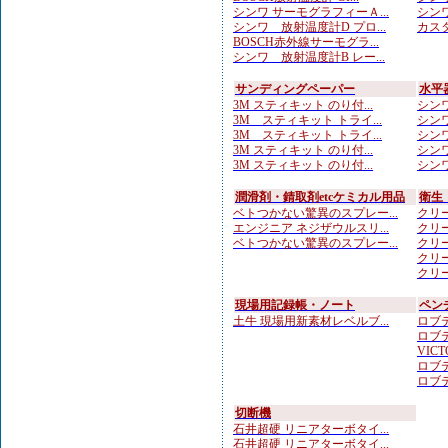
シンワ サーモグラフィーＡ...
シンワ
シンワ 放射温度計D プロ...
カスタ
BOSCH赤外線サーモグラ...
シンワ 放射温度計B レー...
サンディングペーパー
水平
3M スティキット のり付...
シンワ
3M スティキット トライ...
シンワ
3M スティキット トライ...
シンワ
3M スティキット のり付...
シンワ
3M スティキット のり付...
シンワ
潤滑剤・錆取剤etcケミカル用品
衛生
ベトつかない驚異のスプレー...
クリー
エンジニア ネジザウルスリ...
クリー
ベトつかない驚異のスプレー...
クリー
クリー
クリー
現場用記録帳・ノート
ペン
土牛 現場用新素材レベルブ...
ロブテ
ロブテ
VICTO
ロブテ
ロブテ
切断機
石井超硬 リニアターボタイ...
石井超硬 リニアターボタイ...