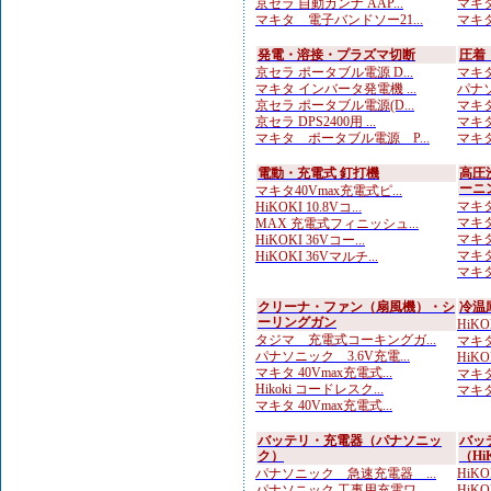
京セラ 自動カンナ AAP...
マキタ
マキタ 電子バンドソー21...
マキタ
発電・溶接・プラズマ切断
圧着
京セラ ポータブル電源 D...
マキタ
マキタ インバータ発電機 ...
パナソ
京セラ ポータブル電源(D...
マキタ
京セラ DPS2400用 ...
マキタ
マキタ ポータブル電源 P...
マキタ
電動・充電式 釘打機
高圧
ーニ
マキタ40Vmax充電式ピ...
マキタ
HiKOKI 10.8Vコ...
マキタ
MAX 充電式フィニッシュ...
マキタ
HiKOKI 36Vコー...
マキタ
HiKOKI 36Vマルチ...
マキタ
クリーナ・ファン（扇風機）・シ
冷温
ーリングガン
HiK
タジマ 充電式コーキングガ...
マキタ
パナソニック 3.6V充電...
HiK
マキタ 40Vmax充電式...
マキタ
Hikoki コードレスク...
マキタ
マキタ 40Vmax充電式...
バッテリ・充電器（パナソニッ
バッ
ク）
（Hi
パナソニック 急速充電器 ...
HiKO
パナソニック 工事用充電ワ...
HiKOK