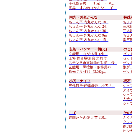
千代鶴貞秀 「乱菊」 寸八...
高昇 寸八鉋（かんな）（白...
内丸・外丸かんな
特殊
ちょん平 内丸かんな 18...
ちょん
ちょん平 外丸かんな 24...
三木龍 
ちょん平 内丸かんな 36...
三木龍
ちょん平 外丸かんな 9m...
ちょん
ちょん平 内丸かんな 15...
常三郎
玄能・ハンマー・柄(え)
のこ
玄能用 曲がり柄（小）
ゼット
王将 舞台屋槌 磨 角柄付
ゼット
ステン八角玄能曲がり柄 桜...
ゼット
玄能用 黒檀柄（仮枠用45...
別所二
孫光 こやすけ（2.5Kg...
ゼット
小刀・ナイフ
砥石
三代目 千代鶴貞秀 小刀「...
シャプト
アイウ
シャプト
人造
シャプト
こて
その
造園たたき鏝 元首 750...
ふくろ
タジマ
鉋刃
ヒシカ