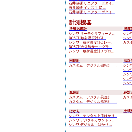
石井超硬 リニアターボタイ...
石井超硬 イナズマ IZ-...
石井超硬 リニアターボタイ...
計測機器
放射温度計
照度
シンワ サーモグラフィーＡ...
シンワ
BOSCH放射温度計 GI...
シンワ
シンワ 放射温度計C レー...
カスタ
BOSCH赤外線サーモグラ...
シンワ 放射温度計D プロ...
回転計
温湿
カスタム デジタル回転計 ...
シンワ
シンワ
シンワ
シンワ 
シンワ
風速計
絶対
カスタム デジタル風速計 ...
カスタ
カスタム デジタル風速計 ...
はかり
土壌
シンワ デジタル上皿はかり...
シンワ デジタルカウントメ...
シンワ デジタル手ばかり ...