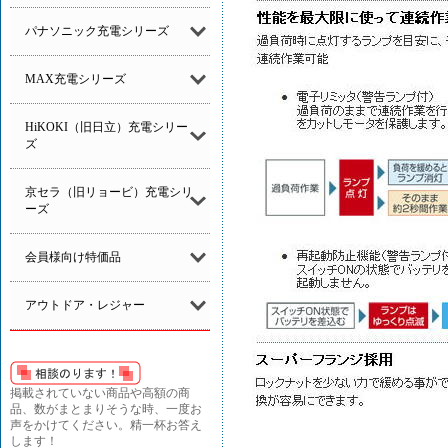
パナソニック充電シリーズ
MAX充電シリーズ
HiKOKI（旧日立）充電シリー
ズ
京セラ（旧リョービ）充電シリ
ーズ
会員様向け特価品
アウトドア・レジャー
掲載されていない商品や高額の商
品、数がまとまりそうな時、一度お
声をかけてください。精一杯お答え
します！