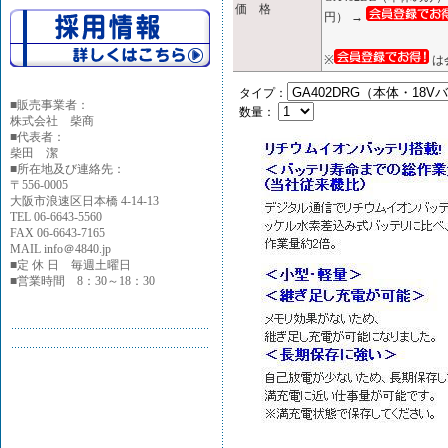
価 格
円） →
※
は
タイプ：
■
販売事業者：
数量：
株式会社 柴商
■代表者：
柴田 潔
■所在地及び連絡先：
〒556-0005
大阪市浪速区日本橋 4-14-13
TEL 06-6643-5560
FAX 06-6643-7165
MAIL info＠4840.jp
■定 休 日 毎週土曜日
■営業時間 8：30～18：30