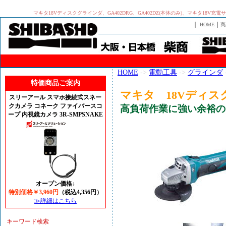
マキタ18Vディスクグラインダ、GA402DRG、GA402DZ(本体のみ)、マキタ1
｜
｜
HOME
商
HOME
->
電動工具
->
グラインダ
特価商品ご案内
マキタ 18Vディス
スリーアール スマホ接続式スネー
クカメラ コネーク ファイバースコ
高負荷作業に強い余裕の“
ープ 内視鏡カメラ 3R-SMPSNAKE
オープン価格↓
特別価格￥3,960円
（税込4,356円）
≫詳細はこちら
キーワード検索