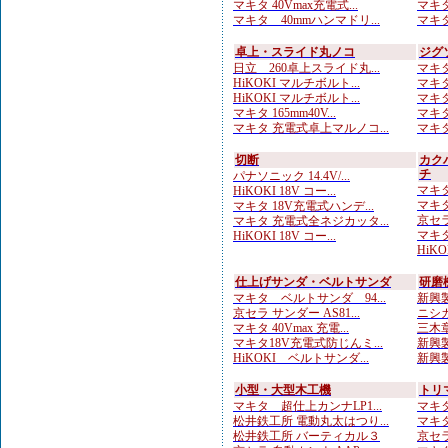
マキタ 40Vmax充電式...
マキタ
マキタ 40mmハンマドリ...
マキタ
卓上・スライド丸ノコ
ジグ
日立 260卓上スライド丸...
マキタ
HiKOKI マルチボルト...
マキタ
HiKOKI マルチボルト...
マキタ
マキタ 165mm40V...
マキタ
マキタ 充電式卓上マルノコ...
マキタ
切断
カク
チ
パナソニック 14.4V/...
マキタ
HiKOKI 18V コー...
マキタ
マキタ 18V充電式ハンデ...
京セラ
マキタ 充電式全ネジカッタ...
マキタ
HiKOKI 18V コー...
HiKO
仕上げサンダ・ベルトサンダ
研磨
マキタ ベルトサンダ 94...
新興製
京セラ サンダー AS81...
ニシガ
マキタ 40Vmax 充電...
三木章
マキタ18V充電式防じんミ...
新興製
HiKOKI ベルトサンダ...
新興製
小型・大型木工機
トリ
マキタ 超仕上カンナLP1...
マキタ
松井鉄工所 電動丸太はつり...
マキタ
松井鉄工所 バーティカル３
京セラ