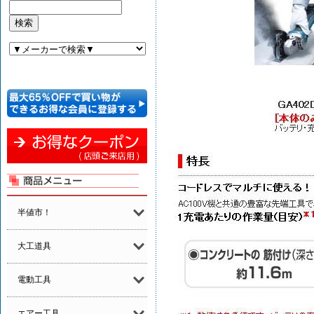
半値市！
大工道具
電動工具
エアー工具