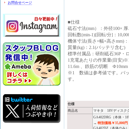
お問合せページ
■仕様
砥石寸法(mm）：外径100× 厚さ
回転数(min-1)[回転/分]：10,00
機体寸法(長さ×幅×高さmm)：317
質量(kg)：2.1(バッテリ含む)
標準付属品：研削砥石36P・
1充電あたりの作業量(目安)※
11.6m 、鉄筋の切断 Ф10mm
※1 数値は参考値です。バ
す。
仕様
商品名
マキタ 18Vディスクグ
GA402DRG（本体
→
特別価格￥35,800円
GA402DZ（本体の