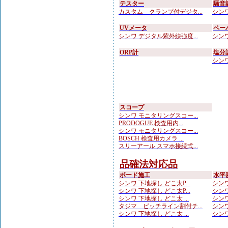
テスター
騒音
カスタム クランプ付デジタ...
シンワ
UVメータ
ペー
シンワ デジタル紫外線強度...
シンワ
ORP計
塩分
シンワ
スコープ
シンワ モニタリングスコー...
PRODOGUE 検査用内...
シンワ モニタリングスコー...
BOSCH 検査用カメラ ...
スリーアール スマホ接続式...
品確法対応品
ボード施工
水平
シンワ 下地探し どこ太P...
シンワ
シンワ 下地探し どこ太P...
シンワ
シンワ 下地探し どこ太 ...
シンワ
タジマ ピッチライン割付チ...
シンワ
シンワ 下地探し どこ太 ...
シンワ