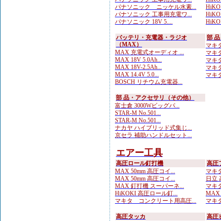
パナソニック ニッケル水素...
HiKOK
パナソニック 工事用充電ワ...
HiKOK
パナソニック 18V 5....
HiK
バッテリ・充電器・ラジオ
部 
（MAX）
マキタ
MAX 充電式オーディオ ...
マキタ
MAX 18V 5.0Ah...
マキタ
MAX 18V-2.5Ah...
マキタ
MAX 14.4V 5.0...
マキタ
BOSCH リチウム充電器...
部 品・アクセサリ（その他）
富士倉 3000Wビッグパ...
STAR-M No.501...
STAR-M No.501...
ナカヤ ハイブリッド式集じ...
京セラ 補助ハンドルセット...
エアー工具
高圧ロール釘打機
高圧
MAX 50mm 高圧コイ...
マキタ
MAX 50mm 高圧コイ...
日立 
MAX 釘打機 スーパーネ...
マキタ
HiKOKI 高圧ロール釘...
MAX
マキタ コンクリート用高圧...
マキタ
高圧タッカ
高圧