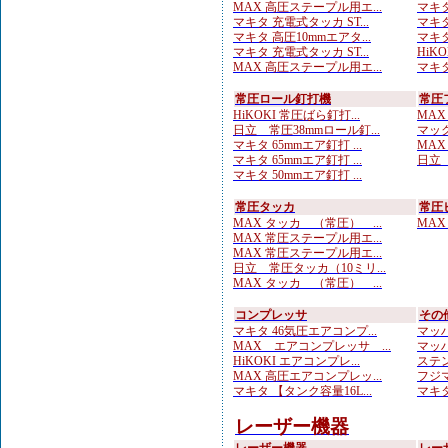
MAX 高圧ステープル用エ...
マキタ
マキタ 充電式タッカ ST...
マキタ
マキタ 高圧10mmエアタ...
マキタ
マキタ 充電式タッカ ST...
HiK
MAX 高圧ステープル用エ...
マキタ
常圧ロール釘打機
常圧
HiKOKI 常圧ばら釘打...
MAX
日立 常圧38mmロール釘...
マック
マキタ 65mmエア釘打 ...
MAX
マキタ 65mmエア釘打 ...
日立 
マキタ 50mmエア釘打 ...
常圧タッカ
常圧
MAX タッカ （常圧） ...
MAX
MAX 常圧ステープル用エ...
MAX 常圧ステープル用エ...
日立 常圧タッカ（10ミリ...
MAX タッカ （常圧） ...
コンプレッサ
その
マキタ 46気圧エアコンプ...
マッハ
MAX エアコンプレッサ ...
マッハ
HiKOKI エアコンプレ...
ステン
MAX 高圧エアコンプレッ...
フジマ
マキタ 【タンク容量16L...
マキタ
レーザー機器