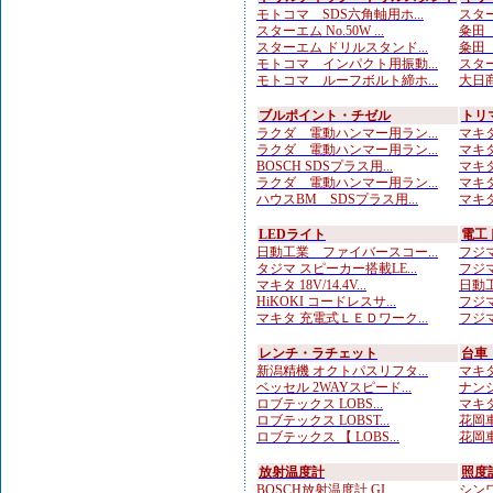
モトコマ SDS六角軸用ホ...
スター
スターエム No.50W ...
粂田（
スターエム ドリルスタンド...
粂田（
モトコマ インパクト用振動...
スター
モトコマ ルーフボルト締ホ...
大日商
ブルポイント・チゼル
トリ
ラクダ 電動ハンマー用ラン...
マキタ
ラクダ 電動ハンマー用ラン...
マキタ
BOSCH SDSプラス用...
マキタ
ラクダ 電動ハンマー用ラン...
マキタ
ハウスBM SDSプラス用...
マキタ
LEDライト
電工
日動工業 ファイバースコー...
フジマ
タジマ スピーカー搭載LE...
フジマ
マキタ 18V/14.4V...
日動工
HiKOKI コードレスサ...
フジマ
マキタ 充電式ＬＥＤワーク...
フジマ
レンチ・ラチェット
台車
新潟精機 オクトパスリフタ...
マキタ
ベッセル 2WAYスピード...
ナンシ
ロブテックス LOBS...
マキタ
ロブテックス LOBST...
花岡車
ロブテックス 【 LOBS...
花岡車
放射温度計
照度
BOSCH放射温度計 GI...
シンワ