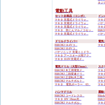
タジマ
電動工具
セット企画品（コンボ）
イン
マキタ 充電式ドライウォ...
マキタ
マキタ 充電式ドライウォ...
パナソニ
マキタ 充電式ドライウォ...
マキタ
マキタ 防じんマルノコセッ...
HiKOK
マキタ 充電式ドライウォ...
パナソ
ドリルドライバー
電気
HiKOKI 14.4Vコ...
マキタ 
HiKOKI 10.8Vコ...
パナソニック 充電ミニドラ...
マキタ アースオーガ用アク...
マキタ 10.8V充電式ド...
電気ドリル（大型13mm）
スク
HiKOKI 木工用電気ド...
マキタ
HiKOKI 二段変速ドリ...
マキタ
HiKOKI 正逆転木工用...
HiK
HiKOKI マルチボルト...
マキタ
マキタ 電気ボーラー 63...
マキタ
ハンマドリル
震動
HiKOKI コードレスロ...
Hik
マキタ 18V 18mm充...
HiKOK
HiKOKI マルチボル...
マキタ