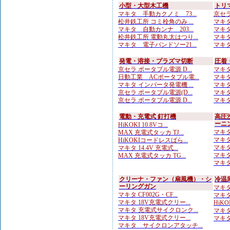
小型・大型木工機
トリ
マキタ 手動カクノミ 73...
京セラ
松井鉄工所 コミ栓角のみ ...
マキタ
マキタ 自動カンナ 203...
マキタ
松井鉄工所 電動丸太はつり...
マキタ
マキタ 電子バンドソー21...
マキタ 
発電・溶接・プラズマ切断
圧着
京セラ ポータブル電源 D...
マキタ
日動工業 ACポータブル電...
マキタ
マキタ インバータ発電機 ...
マキタ
京セラ ポータブル電源(D...
マキタ
京セラ ポータブル電源 D...
マキタ
電動・充電式 釘打機
高圧
ーニ
HiKOKI 10.8Vコ...
マキタ
MAX 充電式タッカ TJ...
マキタ
HiKOKIコードレスばら...
マキタ
マキタ 14.4V 充電式...
マキタ
MAX 充電式タッカ TG...
マキタ
クリーナ・ファン（扇風機）・シ
冷温
ーリングガン
マキタ
マキタ CF002G・CF...
マキタ 
マキタ 18V充電式クリー...
HiKO
マキタ 充電式サイクロンク...
マキタ 
マキタ 18V充電式クリー...
マキタ 
マキタ サイクロンアタッチ...