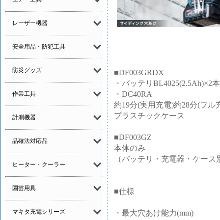
レーザー機器
安全用品・防犯工具
防災グッズ
■DF003GRDX
・バッテリBL4025(2.5Ah)×2本
・DC40RA
作業工具
約19分(実用充電)約28分(フル
プラスチックケース
計測機器
■DF003GZ
品確法対応品
本体のみ
（バッテリ・充電器・ケース別
ヒーター・クーラー
園芸用具
■仕様
マキタ充電シリーズ
・最大穴あけ能力(mm)