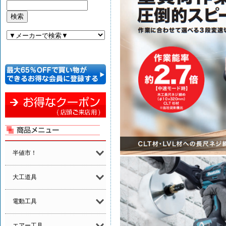
半値市！
大工道具
電動工具
エアー工具