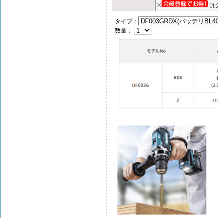
※
は
タイプ：
数量：