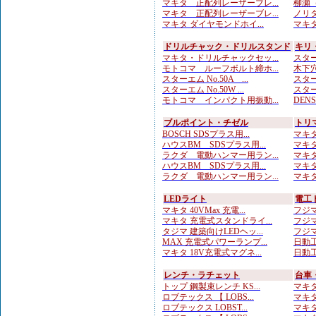
マキタ 正配列レーザーブレ...
柳瀬（
マキタ 正配列レーザーブレ...
ノリタ
マキタ ダイヤモンドホイ...
マキタ
ドリルチャック・ドリルスタンド
キリ
マキタ・ドリルチャックセッ...
スターエ
モトコマ ルーフボルト締ホ...
木下穴
スターエム No.50A ...
スター
スターエム No.50W ...
スター
モトコマ インパクト用振動...
DENSA
ブルポイント・チゼル
トリ
BOSCH SDSプラス用...
マキタ
ハウスBM SDSプラス用...
マキタ
ラクダ 電動ハンマー用ラン...
マキタ
ハウスBM SDSプラス用...
マキタ
ラクダ 電動ハンマー用ラン...
マキタ
LEDライト
電工
マキタ 40VMax 充電...
フジマ
マキタ 充電式スタンドライ...
フジマ
タジマ 建築向けLEDヘッ...
フジマ
MAX 充電式パワーランプ...
日動工
マキタ 18V充電式マグネ...
日動工
レンチ・ラチェット
台車
トップ 鋼製束レンチ KS...
マキタ
ロブテックス 【 LOBS...
マキタ
ロブテックス LOBST...
マキタ