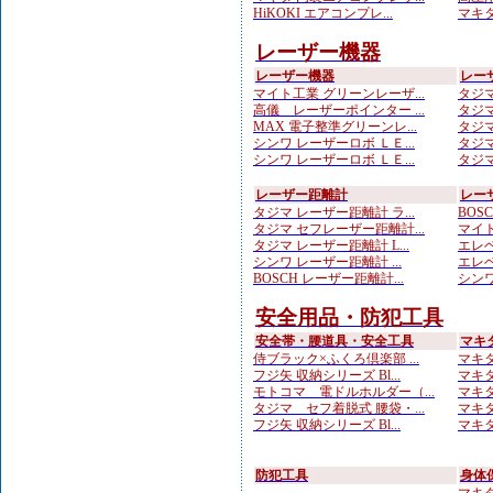
HiKOKI エアコンプレ...
マキタ
レーザー機器
レーザー機器
レー
マイト工業 グリーンレーザ...
タジマ
高儀 レーザーポインター ...
タジマ
MAX 電子整準グリーンレ...
タジマ
シンワ レーザーロボ ＬＥ...
タジマ
シンワ レーザーロボ ＬＥ...
タジマ
レーザー距離計
レー
タジマ レーザー距離計 ラ...
BOS
タジマ セフレーザー距離計...
マイト
タジマ レーザー距離計 L...
エレベ
シンワ レーザー距離計 ...
エレベ
BOSCH レーザー距離計...
シンワ
安全用品・防犯工具
安全帯・腰道具・安全工具
マキ
侍ブラック×ふくろ倶楽部 ...
マキタ
フジ矢 収納シリーズ Bl...
マキタ
モトコマ 電ドルホルダー（...
マキタ
タジマ セフ着脱式 腰袋・...
マキタ
フジ矢 収納シリーズ Bl...
マキタ
防犯工具
身体