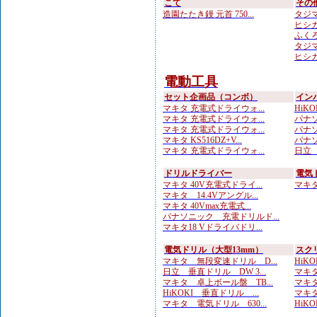
こて
その
造園たたき鏝 元首 750...
タジマ
ヒシカ
ふくろ
タジマ
ヒシカ
電動工具
セット企画品（コンボ）
イン
マキタ 充電式ドライウォ...
HiKOK
マキタ 充電式ドライウォ...
パナソニ
マキタ 充電式ドライウォ...
パナソ
マキタ KS516DZ+V...
パナソ
マキタ 充電式ドライウォ...
日立 
ドリルドライバー
電気
マキタ 40V充電式ドライ...
マキタ 
マキタ 14.4Vアングル...
マキタ 40Vmax充電式...
パナソニック 充電ドリルド...
マキタ18 Vドライバドリ...
電気ドリル（大型13mm）
スク
マキタ 無段変速ドリル D...
HiKO
日立 垂直ドリル DW 3...
マキタ
マキタ 卓上ボール盤 TB...
マキタ
HiKOKI 垂直ドリル ...
マキタ
マキタ 電気ドリル 630...
HiKO