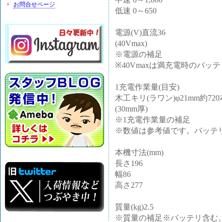
お問合せページ
低速 0～650
電源(V)直流36
(40Vmax)
※電源の補足
※40Vmaxは満充電時のバ
1充電作業量(目安)
木工キリ(ラワン)φ21mm約720
(30mm厚)
※1充電作業量の補足
※数値は参考値です。バッテ
本機寸法(mm)
長さ196
幅86
高さ277
質量(kg)2.5
※質量の補足※バッテリ含む