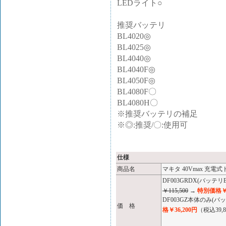
LEDライト○
推奨バッテリ
BL4020◎
BL4025◎
BL4040◎
BL4040F◎
BL4050F◎
BL4080F〇
BL4080H〇
※推奨バッテリの補足
※◎:推奨/〇:使用可
仕様
商品名
マキタ 40Vmax 充電式
DF003GRDX(バッテ
￥115,500
→
特別価格￥7
DF003GZ本体のみ
価 格
格￥36,200円
（税込39,