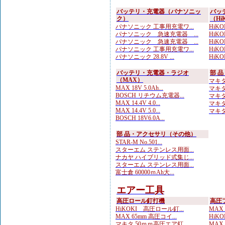
バッテリ・充電器（パナソニッ
バッ
ク）
（Hi
パナソニック 工事用充電ワ...
HiKO
パナソニック 急速充電器 ...
HiKO
パナソニック 急速充電器 ...
HiKO
パナソニック 工事用充電ワ...
HiKOK
パナソニック 28.8V ...
HiKOK
バッテリ・充電器・ラジオ
部 
（MAX）
マキタ 
MAX 18V 5.0Ah...
マキタ
BOSCH リチウム充電器...
マキタ
MAX 14.4V 4.0...
マキタ 
MAX 14.4V 5.0...
マキタ
BOSCH 18V6.0A...
部 品・アクセサリ（その他）
STAR-M No.501...
スターエム ステンレス用面...
ナカヤ ハイブリッド式集じ...
スターエム ステンレス用面...
富士倉 60000ｍAh大...
エアー工具
高圧ロール釘打機
高圧
HiKOKI 高圧ロール釘...
MAX
MAX 65mm 高圧コイ...
HiKO
マキタ 50ｍｍ高圧エア釘...
MAX