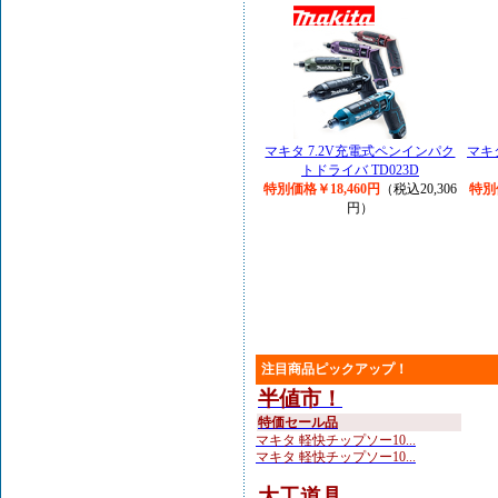
マキタ 7.2V充電式ペンインパク
マキ
トドライバ TD023D
特別価格￥18,460円
（税込20,306
特別
円）
注目商品ピックアップ！
半値市！
特価セール品
マキタ 軽快チップソー10...
マキタ 軽快チップソー10...
大工道具