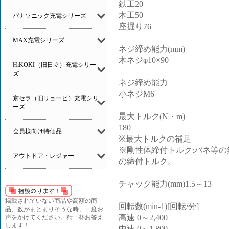
鉄工20
木工50
パナソニック充電シリーズ
座掘り76
MAX充電シリーズ
ネジ締め能力(mm)
木ネジφ10×90
HiKOKI（旧日立）充電シリー
ズ
ネジ締め能力
小ネジM6
京セラ（旧リョービ）充電シリ
ーズ
最大トルク(N・m)
180
会員様向け特価品
※最大トルクの補足
※剛性体締付トルク:バネ等
アウトドア・レジャー
の締付トルク。
チャック能力(mm)1.5～13
掲載されていない商品や高額の商
回転数(min-1)[回転/分]
品、数がまとまりそうな時、一度お
高速 0～2,400
声をかけてください。精一杯お答え
します！
中速 0～1,800