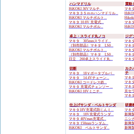
ハンマドリル
震動
HiKOKI 36Vマルチ...
マキタ
マキタ３５ｍｍハンマドリル...
HiKOK
HiKOKI マルチボルト...
Hiko
マキタ 10.8V 充電式...
マキタ
HiKOKI マルチボル...
HiKOK
卓上・スライド丸ノコ
ジグ
マキタ 305mmスライド...
マキタ 
［別売部品］マキタ LS0...
マキタ
HiKOKI マルチボルト...
マキタ 
［別売部品］マキタ LS0...
マキタ 
日立 260卓上スライド丸...
マキタ 
切断
カク
チ
マキタ 18Ｖポータブルバ...
マキタ 
マキタ 14.4Vチェーン...
マキタ
HiKOKI コードレス鉄...
マキタ
マキタ 充電式チェンソー ...
京セラ
HiKOKI 18Vミニチ...
マキタ
仕上げサンダ・ベルトサンダ
研磨
マキタ18V充電式防じんミ...
マキタ
マキタ 18V充電式ランダ...
新興製
マキタ 40Vmax充電式...
ニシガ
マキタ 150mmランダム...
新興製
HiKOKI ベルトサンダ...
新興製