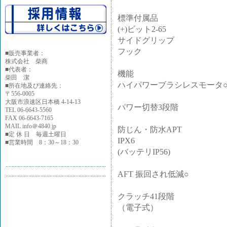
標準付属品
(+)ビット2-65
サイドグリップ
フック
■
販売事業者：
株式会社 柴商
■代表者：
機能
柴田 潔
ハイパワーブラシレスモータ
■所在地及び連絡先：
〒556-0005
大阪市浪速区日本橋 4-14-13
パワー切替3段階
TEL 06-6643-5560
FAX 06-6643-7165
MAIL info＠4840.jp
防じん・防水APT
■定 休 日 毎週土曜日
IPX6
■営業時間 8：30～18：30
(バッテリIP56)
AFT 振回され低減○
クラッチ41段階
（電子式）