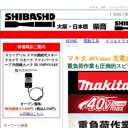
マキタ、40V、ドリルドライバ、
｜
｜
HOME
商
HOME
->
電動工具
->
ドリルドラ
DF003G
特価商品ご案内
スリーアール スマホ接続式スネー
マキタ 40Vmax 充
クカメラ コネーク ファイバースコ
ープ 内視鏡カメラ 3R-SMPSNAKE
重負荷作業も圧倒的スピ
オープン価格↓
特別価格￥3,960円
（税込4,356円）
≫詳細はこちら
キーワード検索