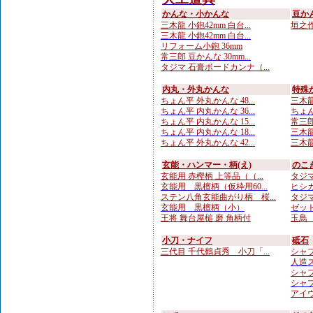
かんな・小かんな
豆か
三木龍 小鉋42mm 白台...
垣之作 
三木龍 小鉋42mm 白台...
リフォーム小鉋 36mm
常三郎 豆かんな 30mm...
タジマ 石膏ボードカンナ（...
内丸・外丸かんな
特殊
ちょん平 外丸かんな 48...
三木龍
ちょん平 内丸かんな 36...
ちょん
ちょん平 内丸かんな 15...
常三郎
ちょん平 内丸かんな 18...
三木龍 
ちょん平 外丸かんな 42...
三木龍
玄能・ハンマー・柄(え)
のこ
玄能用 赤樫柄 上等品（（...
タジマ
玄能用 黒檀柄（仮枠用60...
ヒシカ
ステン八角玄能曲がり柄 桜...
タジマ
玄能用 黒檀柄（小）
ゼット
王将 舞台屋槌 磨 角柄付
玉鳥 
小刀・ナイフ
砥石
三代目 千代鶴貞秀 小刀「...
シャプト
人造
シャプ
シャプト
アイウ