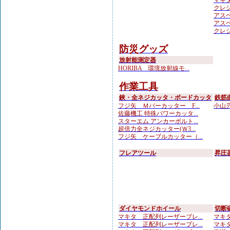
マキ
クレシ
アスベ
アスベ
クレシ
防災グッズ
放射能測定器
HORIBA 環境放射線モ...
作業工具
鋏・全ネジカッタ・ボードカッタ
鉄筋
フジ矢 Ｍバーカッター F...
小山刃
佐藤機工 特殊パワーカッタ...
スターエム アンカーボルト...
超倍力全ネジカッター(Ｗ3...
フジ矢 ケーブルカッター（...
フレアツール
昇圧
ダイヤモンドホイール
切断
マキタ 正配列レーザーブレ...
マキタ
マキタ 正配列レーザーブレ...
マキタ