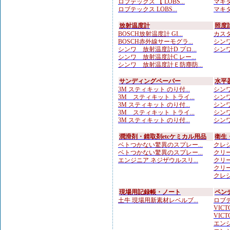
ロブテックス 【 LOBS...
マキタ
ロブテックス LOBS...
マキタ
放射温度計
照度
BOSCH放射温度計 GI...
カスタ
BOSCH赤外線サーモグラ...
シンワ
シンワ 放射温度計D プロ...
シンワ
シンワ 放射温度計C レー...
シンワ 放射温度計Ｅ防塵防...
サンディングペーパー
水平
3M スティキット のり付...
シンワ
3M スティキット トライ...
シンワ
3M スティキット のり付...
シンワ
3M スティキット トライ...
シンワ
3M スティキット のり付...
シンワ
潤滑剤・錆取剤etcケミカル用品
衛生
ベトつかない驚異のスプレー...
クレシ
ベトつかない驚異のスプレー...
クリー
エンジニア ネジザウルスリ...
クリー
クリー
クレシ
現場用記録帳・ノート
ペン
土牛 現場用新素材レベルブ...
ロブテ
VICTO
VICTO
エンジ