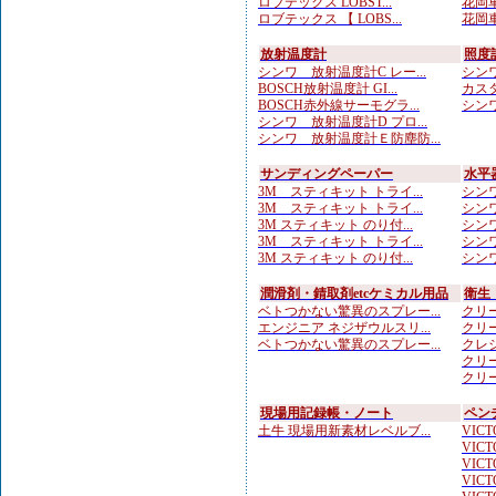
ロブテックス LOBST...
花岡車
ロブテックス 【 LOBS...
花岡車
放射温度計
照度
シンワ 放射温度計C レー...
シンワ
BOSCH放射温度計 GI...
カスタ
BOSCH赤外線サーモグラ...
シンワ
シンワ 放射温度計D プロ...
シンワ 放射温度計Ｅ防塵防...
サンディングペーパー
水平
3M スティキット トライ...
シンワ
3M スティキット トライ...
シンワ
3M スティキット のり付...
シンワ
3M スティキット トライ...
シンワ
3M スティキット のり付...
シンワ
潤滑剤・錆取剤etcケミカル用品
衛生
ベトつかない驚異のスプレー...
クリー
エンジニア ネジザウルスリ...
クリー
ベトつかない驚異のスプレー...
クレシ
クリー
クリー
現場用記録帳・ノート
ペン
土牛 現場用新素材レベルブ...
VICTO
VICTO
VICTO
VICTO