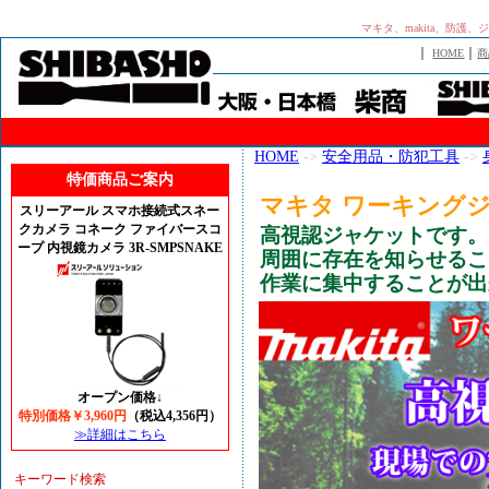
マキタ、makita、防
｜
｜
HOME
商
HOME
->
安全用品・防犯工具
->
特価商品ご案内
マキタ ワーキング
スリーアール スマホ接続式スネー
クカメラ コネーク ファイバースコ
高視認ジャケットです。
ープ 内視鏡カメラ 3R-SMPSNAKE
周囲に存在を知らせるこ
作業に集中することが出
オープン価格↓
特別価格￥3,960円
（税込4,356円）
≫詳細はこちら
キーワード検索