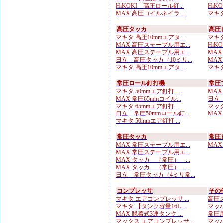
HiKOKI 高圧ロール釘...
HiKO
MAX 高圧コイルネイラ ...
マキタ
高圧タッカ
高圧
マキタ 高圧10mmエアタ...
マキタ
MAX 高圧ステープル用エ...
HiK
MAX 高圧ステープル用エ...
MAX
日立 高圧タッカ（10ミリ...
MAX
マキタ 高圧10mmエアタ...
マキタ
常圧ロール釘打機
常圧
マキタ 50mmエア釘打 ...
MAX
MAX 常圧65mmコイル...
日立 
マキタ 65mmエア釘打 ...
マック
日立 常圧50mmロール釘...
MAX
マキタ 50mmエア釘打 ...
常圧タッカ
常圧
MAX 常圧ステープル用エ...
MAX
MAX 常圧ステープル用エ...
MAX タッカ （常圧） ...
MAX タッカ （常圧） ...
日立 常圧タッカ（4ミリ常...
コンプレッサ
その
マキタ エアコンプレッサ ...
高圧ス
マキタ 【タンク容量16L...
マッハ
MAX 脱着式3連タンク ...
常圧用
マックス エアコンプレッサ...
マッハ