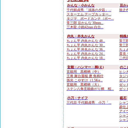
かんな・小かんな
豆か
千代鶴貞秀 「淡路の夕凪」...
垣之作
スターエム テープカッター...
タジマ ボードカンナ（ボー...
常三郎 豆かんな 30mm...
三木龍 小鉋42mm 白台...
内丸・外丸かんな
特殊
ちょん平 内丸かんな 48...
常三郎
ちょん平 内丸かんな 30...
常三郎
ちょん平 外丸かんな 36...
ちょん
ちょん平 内丸かんな 24...
貴克 
ちょん平 内丸かんな 18...
二代目
玄能・ハンマー・柄(え)
のこ
玄能用 黒檀柄（中）
ヒシカ
王将 舞台屋槌 磨 角柄付
タジマ
孫光 こやすけ（1.5Kg...
ゼット
玄能用 黒檀柄（大）
ゼット
ステン八角玄能曲がり柄 桜...
ゼット
小刀・ナイフ
砥石
三代目 千代鶴貞秀 小刀「...
シャプ
超仕上
アイウ
シャプ
シャプ