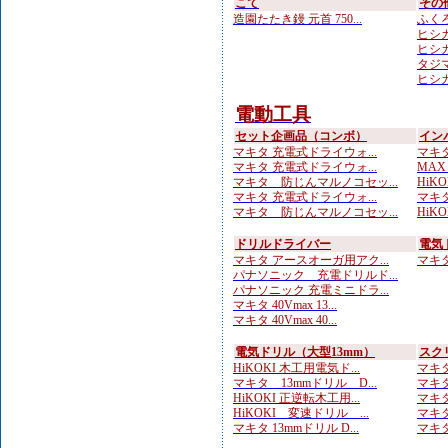
こて
その
造園たたき鏝 元首 750...
ふくろ
ヒシカ
ヒシカ
タジマ
ヒシカ
電動工具
セット企画品（コンボ）
イン
マキタ 充電式ドライウォ...
マキタ
マキタ 充電式ドライウォ...
MAX
マキタ 防じんマルノコセッ...
HiKOK
マキタ 充電式ドライウォ...
マキタ
マキタ 防じんマルノコセッ...
HiKOK
ドリルドライバー
電気
マキタ アースオーガ用アク...
マキタ 
パナソニック 充電ドリルド...
パナソニック 充電ミニドラ...
マキタ 40Vmax 13...
マキタ 40Vmax 40...
電気ドリル（大型13mm）
スク
HiKOKI 木工用電気ド...
マキタ
マキタ 13mmドリル D...
マキタ
HiKOKI 正逆転木工用...
マキタ
HiKOKI 変速ドリル ...
マキタ
マキタ 13mmドリル D...
マキタ