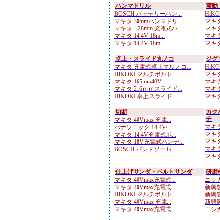
ハンマドリル
震動
BOSCH バッテリーハン...
HiKOK
マキタ 30mmハンマドリ...
マキタ
マキタ 28mm 充電式ハ...
マキタ
マキタ 14.4V 18m...
マキタ
マキタ 14.4V 18m...
マキタ
卓上・スライド丸ノコ
ジグ
マキタ 充電式卓上マルノコ...
HiK
HiKOKI マルチボルト...
マキタ
マキタ 165mm40V...
マキタ
マキタ 216ｍｍスライド...
マキタ
HiKOKI 卓上スライド...
マキタ
切断
カク
チ
マキタ 40Vmax 充電...
マキタ
パナソニック 14.4V/...
マキタ
マキタ 14.4V充電式ボ...
マキタ
マキタ 18V充電式ハンデ...
マキタ
BOSCH バンドソー G...
マキタ
仕上げサンダ・ベルトサンダ
研磨
マキタ 40Vmax充電式...
ニシガ
マキタ 40Vmax充電式...
新興製
HiKOKI マルチボルト...
新興製
マキタ 40Vmax 充電...
新興製
マキタ 40Vmax充電式...
ニシガ