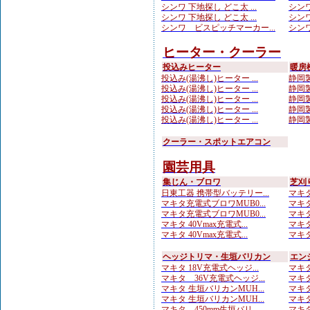
シンワ 下地探し どこ太 ...
シンワ
シンワ 下地探し どこ太 ...
シンワ
シンワ ビスピッチマーカー...
シンワ
ヒーター・クーラー
投込みヒーター
暖房
投込み(湯沸し)ヒーター ...
静岡製
投込み(湯沸し)ヒーター ...
静岡製
投込み(湯沸し)ヒーター ...
静岡製
投込み(湯沸し)ヒーター ...
静岡製
投込み(湯沸し)ヒーター ...
静岡製
クーラー・スポットエアコン
園芸用具
集じん・ブロワ
芝刈
日東工器 携帯型バッテリー...
マキタ
マキタ充電式ブロワMUB0...
マキタ
マキタ充電式ブロワMUB0...
マキタ
マキタ 40Vmax充電式...
マキタ
マキタ 40Vmax充電式...
マキタ 
ヘッジトリマ・生垣バリカン
エン
マキタ 18V充電式ヘッジ...
マキタ
マキタ 36V充電式ヘッジ...
マキタ
マキタ 生垣バリカンMUH...
マキタ
マキタ 生垣バリカンMUH...
マキタ
マキタ 450mm生垣バリ...
マキタ