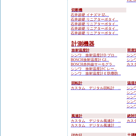
VICTO
切断機
石井超硬 イナズマ IZ-...
石井超硬 リニアターボタイ...
石井超硬 リニアターボタイ...
石井超硬 リニアターボタイ...
石井超硬 リニアターボタイ...
計測機器
放射温度計
照度
シンワ 放射温度計D プロ...
シンワ
BOSCH放射温度計 GI...
シンワ
BOSCH赤外線サーモグラ...
カスタ
シンワ 放射温度計C レー...
シンワ 放射温度計Ｅ防塵防...
回転計
温湿
カスタム デジタル回転計 ...
シンワ
シンワ
シンワ
シンワ
シンワ
風速計
絶対
カスタム デジタル風速計 ...
カスタ
カスタム デジタル風速計 ...
はかり
土壌