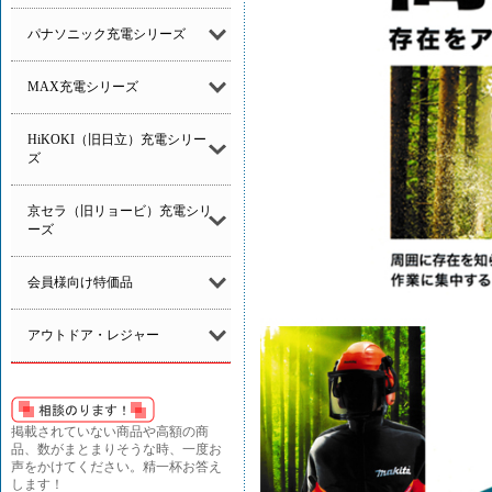
パナソニック充電シリーズ
MAX充電シリーズ
HiKOKI（旧日立）充電シリー
ズ
京セラ（旧リョービ）充電シリ
ーズ
会員様向け特価品
アウトドア・レジャー
掲載されていない商品や高額の商
品、数がまとまりそうな時、一度お
声をかけてください。精一杯お答え
します！