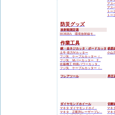
アスベ
アスベ
トーヨ
トーヨ
防災グッズ
放射能測定器
HORIBA 環境放射線モ...
作業工具
鋏・全ネジカッタ・ボードカッタ
鉄筋
土牛 倍力Wカッター
小山刃
フジ矢 ケーブルカッター（...
フジ矢 Ｍバーカッター F...
佐藤機工 特殊パワーカッタ...
フジ矢 ケーブルカッター（...
フレアツール
昇圧
ダイヤモンドホイール
切断
マキタ ダイヤモンドホイ...
マキタ
マキタ 正配列レーザーブレ...
マキタ