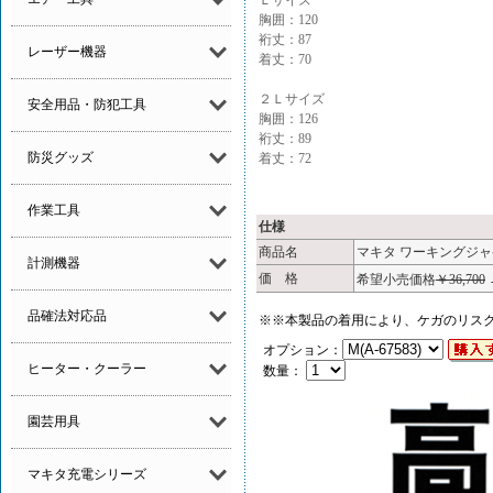
Ｌサイズ
胸囲：120
裄丈：87
レーザー機器
着丈：70
２Ｌサイズ
安全用品・防犯工具
胸囲：126
裄丈：89
防災グッズ
着丈：72
作業工具
仕様
商品名
マキタ ワーキングジ
計測機器
価 格
希望小売価格
￥36,700
品確法対応品
※※本製品の着用により、ケガのリス
オプション：
ヒーター・クーラー
数量：
園芸用具
マキタ充電シリーズ