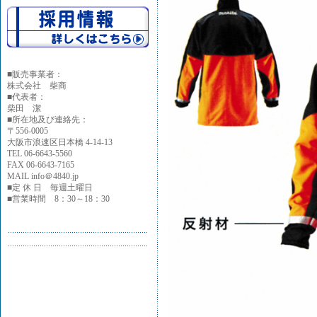
■
販売事業者：
株式会社 柴商
■代表者：
柴田 潔
■所在地及び連絡先：
〒556-0005
大阪市浪速区日本橋 4-14-13
TEL 06-6643-5560
FAX 06-6643-7165
MAIL info＠4840.jp
■定 休 日 毎週土曜日
■営業時間 8：30～18：30