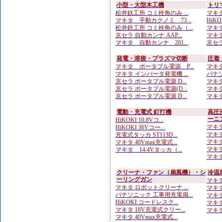
小型・大型木工機
トリ
松井鉄工所 コミ栓角のみ ...
マキタ
マキタ 手動カクノミ 73...
HiKO
松井鉄工所 コミ栓角のみ（...
マキタ
京セラ 自動カンナ AAP...
マキタ
マキタ 自動カンナ 201...
京セラ
発電・溶接・プラズマ切断
圧着
マキタ ポータブル電源 P...
マキタ
マキタ インバータ発電機 ...
パナソ
京セラ ポータブル電源 D...
マキタ
京セラ ポータブル電源(D...
マキタ
京セラ ポータブル電源 D...
マキタ
電動・充電式 釘打機
高圧
ーニ
HiKOKI 10.8Vコ...
マキタ
HiKOKI 36Vコー...
マキタ
充電式タッカ ST113D...
マキタ
マキタ 40Vmax充電式...
マキタ
マキタ 14.4Vタッカ（...
マキタ
クリーナ・ファン（扇風機）・シ
冷温
ーリングガン
マキタ
マキタ ロボットクリーナ ...
マキタ
パナソニック 工事用充電扇...
マキタ
HiKOKI コードレスク...
マキタ
マキタ 18V充電式クリー...
マキタ
マキタ 40Vmax充電式...