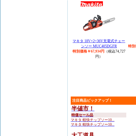
マキタ 18V×2=36V充電式チェー
ンソー MUC405DGFR
特別
特別価格￥67,934円
（税込74,727
円）
注目商品ピックアップ！
半値市！
特価セール品
マキタ 軽快チップソー10...
マキタ 軽快チップソー10...
大工道具