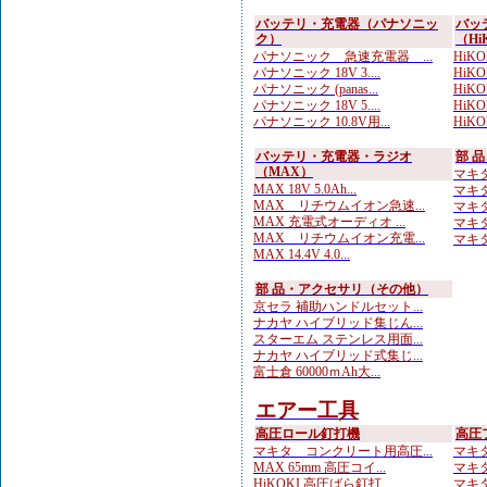
バッテリ・充電器（パナソニッ
バッ
ク）
（Hi
パナソニック 急速充電器 ...
HiKOK
パナソニック 18V 3....
HiKO
パナソニック (panas...
HiKOK
パナソニック 18V 5....
HiKO
パナソニック 10.8V用...
HiK
バッテリ・充電器・ラジオ
部 
（MAX）
マキタ
MAX 18V 5.0Ah...
マキタ 
MAX リチウムイオン急速...
マキタ
MAX 充電式オーディオ ...
マキタ
MAX リチウムイオン充電...
マキタ
MAX 14.4V 4.0...
部 品・アクセサリ（その他）
京セラ 補助ハンドルセット...
ナカヤ ハイブリッド集じん...
スターエム ステンレス用面...
ナカヤ ハイブリッド式集じ...
富士倉 60000ｍAh大...
エアー工具
高圧ロール釘打機
高圧
マキタ コンクリート用高圧...
マキタ
MAX 65mm 高圧コイ...
マキタ
HiKOKI 高圧ばら釘打...
マキタ