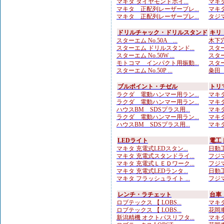
マキタ ダイヤモンドホイ...
マキタ
マキタ 正配列レーザーブレ...
マキタ
マキタ 正配列レーザーブレ...
タジマ
ドリルチャック・ドリルスタンド
キリ
スターエム No.50A ...
木下穴
スターエム ドリルスタンド...
スターエ
スターエム No.50W ...
スター
モトコマ インパクト用振動...
スターエ
スターエム No.50P ...
粂田（
ブルポイント・チゼル
トリ
ラクダ 電動ハンマー用ラン...
マキタ
ラクダ 電動ハンマー用ラン...
マキタ
ハウスBM SDSプラス用...
マキタ
ラクダ 電動ハンマー用ラン...
マキタ
ハウスBM SDSプラス用...
マキタ
LEDライト
電工
マキタ 充電式LEDスタン...
日動工
マキタ 充電式スタンドライ...
フジマ
マキタ 充電式ＬＥＤワーク...
フジマ
マキタ 充電式LEDランタ...
日動工
マキタ フラッシュライト ...
フジマ
レンチ・ラチェット
台車
ロブテックス 【 LOBS...
マキタ
ロブテックス 【 LOBS...
花岡車
新潟精機 オクトパスリフタ...
マキタ