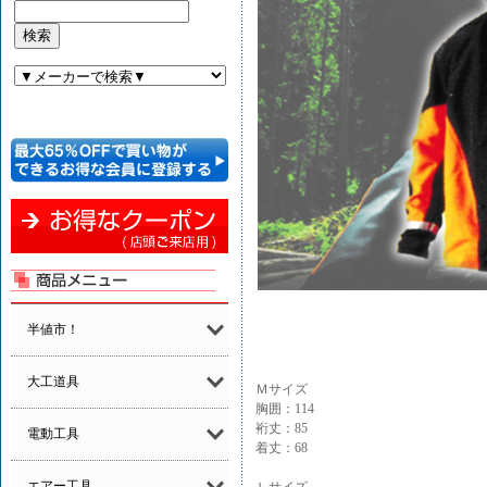
半値市！
大工道具
Ｍサイズ
胸囲：114
裄丈：85
電動工具
着丈：68
エアー工具