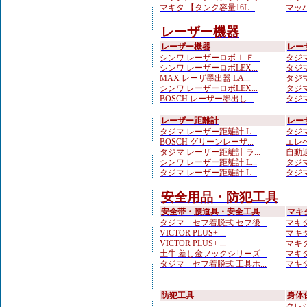
マキタ 【タンク容量16L...
マッハ
レーザー機器
レーザー機器
レー
シンワ レーザーロボ ＬＥ...
タジマ
シンワ レーザーロボLEX...
タジマ
MAX レーザ墨出器 LA...
タジマ
シンワ レーザーロボLEX...
タジマ
BOSCH レーザー墨出し...
タジマ
レーザー距離計
レー
タジマ レーザー距離計 L...
タジマ
BOSCH グリーンレーザ...
エレベ
タジマ レーザー距離計 ラ...
自動追
シンワ レーザー距離計 L...
タジマ
タジマ レーザー距離計 L...
タジマ
安全用品・防犯工具
安全帯・腰道具・安全工具
マキ
タジマ セフ着脱式 セフ後...
マキタ
VICTOR PLUS+ ...
マキタ
VICTOR PLUS+ ...
マキタ
土牛 差し金フックシリーズ...
マキタ
タジマ セフ着脱式 工具ホ...
マキタ
防犯工具
身体
クレシ