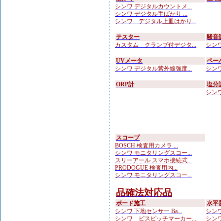
シンワ デジタルカウントメ...
シンワ デジタル手ばかり ...
シンワ デジタル上皿はかり...
テスター
騒音
カスタム クランプ付デジタ...
シンワ
UVメータ
ペー
シンワ デジタル紫外線強度...
シンワ
ORP計
塩分
シンワ
スコープ
BOSCH 検査用カメラ ...
シンワ モニタリングスコー...
スリーアール スマホ接続式...
PRODOGUE 検査用内...
シンワ モニタリングスコー...
品確法対応品
ボード施工
水平
シンワ 下地センサー Ba...
シンワ
シンワ ビスピッチマーカー...
シンワ