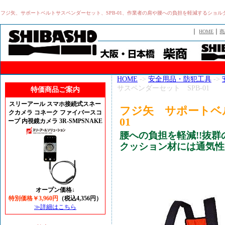
フジ矢、サポートベルトサスペンダーセット、SPB-01、作業者の肩や腰への負担を軽減するショ
｜
｜
HOME
商
HOME
->
安全用品・防犯工具
->
サスペンダーセット SPB-01
特価商品ご案内
スリーアール スマホ接続式スネー
フジ矢 サポートベル
クカメラ コネーク ファイバースコ
01
ープ 内視鏡カメラ 3R-SMPSNAKE
腰への負担を軽減!!抜群
クッション材には通気性
オープン価格↓
特別価格￥3,960円
（税込4,356円）
≫詳細はこちら