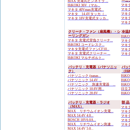
ーニ
MAX 充電式ピンネイラ ...
マキタ
HiKOKI 36V（マル...
マキタ
マキタ 40Vmax充電式...
マキタ
マキタ 14.4Vタッカ（...
マキタ
マキタ 18V充電式タッカ...
マキタ
クリーナ・ファン（扇風機）・シ
冷温
ーリングガン
HiK
マキタ 充電式背負クリーナ...
マキタ
HiKOKI コードレスク...
マキタ
マキタ充電式ファンCF10...
マキタ
マキタ 充電式クリーナー ...
マキタ
HiKOKI マルチボルト...
バッテリ・充電器（パナソニッ
バッ
ク）
（Hi
パナソニック (panas...
HiKOK
パナソニック 14.4V ...
HiKO
パナソニック 急速充電器 ...
HiK
パナソニック 10.8V用...
日立工
パナソニック 28.8V ...
HiK
バッテリ・充電器・ラジオ
部 
（MAX）
マキタ
MAX リチウムイオン充電...
マキタ
MAX 14.4V 4.0...
マキタ
BOSCH 18V6.0A...
マキタ
MAX リチウムイオン急速...
マキタ
MAX 14.4V 5.0...