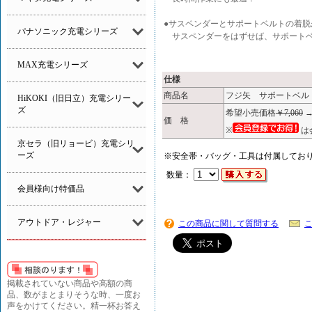
●サスペンダーとサポートベルトの着脱
パナソニック充電シリーズ
サスペンダーをはずせば、サポートベ
MAX充電シリーズ
仕様
商品名
フジ矢 サポートベルト
HiKOKI（旧日立）充電シリー
ズ
希望小売価格
￥7,060
価 格
※
は
京セラ（旧リョービ）充電シリ
ーズ
※安全帯・バッグ・工具は付属してお
数量：
会員様向け特価品
アウトドア・レジャー
この商品に関して質問する
掲載されていない商品や高額の商
品、数がまとまりそうな時、一度お
声をかけてください。精一杯お答え