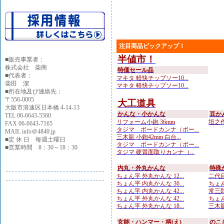
注目商品ピックアップ！
半値市！
■
販売事業者：
株式会社 柴商
特価セール品
■代表者：
マキタ 軽快チップソー10...
柴田 潔
マキタ 軽快チップソー10...
■所在地及び連絡先：
〒556-0005
大工道具
大阪市浪速区日本橋 4-14-13
かんな・小かんな
豆か
TEL 06-6643-5560
リフォーム小鉋 36mm
垣之作
FAX 06-6643-7165
タジマ ボードカンナ（ボー...
MAIL info＠4840.jp
三木龍 小鉋42mm 白台...
■定 休 日 毎週土曜日
タジマ ボードカンナ（ボー...
■営業時間 8：30～18：30
タジマ 硬質面取りカンナ（...
内丸・外丸かんな
特殊
ちょん平 外丸かんな 12...
二代目
ちょん平 内丸かんな 36...
ちょん
ちょん平 内丸かんな 42...
常三郎
ちょん平 外丸かんな 42...
ちょん
ちょん平 外丸かんな 18...
三木龍 
玄能・ハンマー・柄(え)
のこ