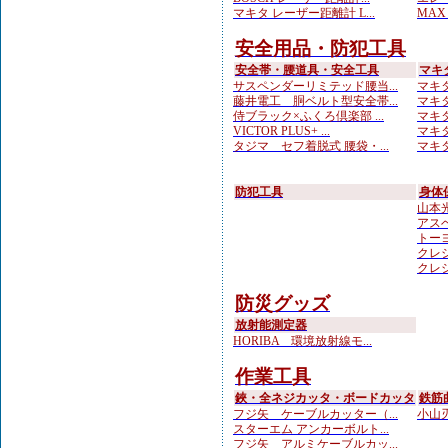
マキタ レーザー距離計 L...
MAX
安全用品・防犯工具
安全帯・腰道具・安全工具
マキ
サスペンダーリミテッド腰当...
マキタ
藤井電工 胴ベルト型安全帯...
マキタ
侍ブラック×ふくろ倶楽部 ...
マキタ
VICTOR PLUS+ ...
マキタ
タジマ セフ着脱式 腰袋・...
マキタ
防犯工具
身体
山本光学
アスベ
トーヨ
クレシ
クレシ
防災グッズ
放射能測定器
HORIBA 環境放射線モ...
作業工具
鋏・全ネジカッタ・ボードカッタ
鉄筋
フジ矢 ケーブルカッター（...
小山刃
スターエム アンカーボルト...
フジ矢 アルミケーブルカッ...