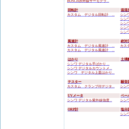
BOSCH赤外線サーモグラ...
回転計
温湿
カスタム デジタル回転計 ...
シンワ
シンワ
シンワ
シンワ
シンワ 
風速計
絶対
カスタム デジタル風速計 ...
カスタ
カスタム デジタル風速計 ...
はかり
土壌
シンワ デジタル手ばかり ...
シンワ デジタルカウントメ...
シンワ デジタル上皿はかり...
テスター
騒音
カスタム クランプ付デジタ...
シンワ
UVメータ
ペー
シンワ デジタル紫外線強度...
シンワ
ORP計
塩分
シンワ