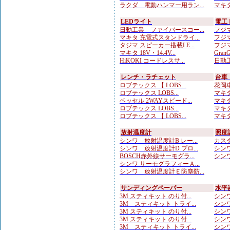
ラクダ 電動ハンマー用ラン...
マキタ
LEDライト
電工
日動工業 ファイバースコー...
フジマ
マキタ 充電式スタンドライ...
フジマ
タジマ スピーカー搭載LE...
フジマ
マキタ 18V・14.4V...
Gran
HiKOKI コードレスサ...
日動工
レンチ・ラチェット
台車
ロブテックス 【 LOBS...
花岡車
ロブテックス LOBS...
マキタ
ベッセル 2WAYスピード...
マキタ
ロブテックス LOBS...
マキタ
ロブテックス 【 LOBS...
マキタ
放射温度計
照度
シンワ 放射温度計B レー...
カスタ
シンワ 放射温度計D プロ...
シンワ
BOSCH赤外線サーモグラ...
シンワ
シンワ サーモグラフィーＡ...
シンワ 放射温度計Ｅ防塵防...
サンディングペーパー
水平
3M スティキット のり付...
シンワ
3M スティキット トライ...
シンワ
3M スティキット のり付...
シンワ
3M スティキット のり付...
シンワ
3M スティキット トライ...
シンワ