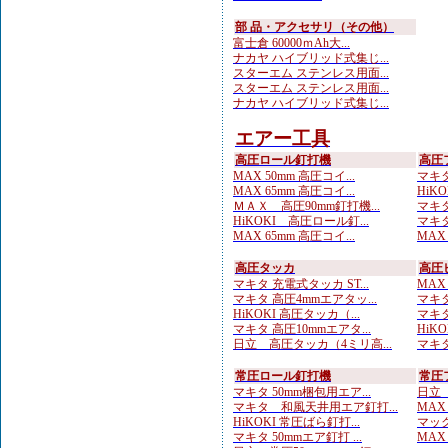
部 品・アクセサリ（その他）
富士倉 60000ｍAh大...
ナカヤ ハイブリッド式集じ...
スターエム ステンレス用面...
スターエム ステンレス用面...
ナカヤ ハイブリッド式集じ...
エアー工具
高圧ロール釘打機
高圧
MAX 50mm 高圧コイ...
マキタ
MAX 65mm 高圧コイ...
HiKO
ＭＡＸ 高圧90mm釘打機...
マキタ
HiKOKI 高圧ロール釘...
マキタ
MAX 65mm 高圧コイ...
MAX
高圧タッカ
高圧
マキタ 充電式タッカ ST...
MAX
マキタ 高圧4mmエアタッ...
マキタ
HiKOKI 高圧タッカ（...
マキタ
マキタ 高圧10mmエアタ...
HiK
日立 高圧タッカ（4ミリ高...
マキタ
常圧ロール釘打機
常圧
マキタ 50mm梱包用エア...
日立 
マキタ 和風天井用エア釘打...
MAX
HiKOKI 常圧ばら釘打...
マック
マキタ 50mmエア釘打 ...
MAX