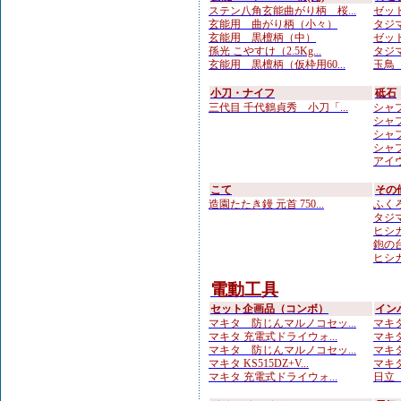
ステン八角玄能曲がり柄 桜...
ゼット
玄能用 曲がり柄（小々）
タジマ
玄能用 黒檀柄（中）
ゼット
孫光 こやすけ（2.5Kg...
タジマ
玄能用 黒檀柄（仮枠用60...
玉鳥 
小刀・ナイフ
砥石
三代目 千代鶴貞秀 小刀「...
シャプト
シャプト
シャプト
シャプ
アイウ
こて
その
造園たたき鏝 元首 750...
ふくろ
タジマ
ヒシカ
鉋の台
ヒシカ
電動工具
セット企画品（コンボ）
イン
マキタ 防じんマルノコセッ...
マキタ
マキタ 充電式ドライウォ...
マキタ 
マキタ 防じんマルノコセッ...
マキタ 
マキタ KS515DZ+V...
マキタ
マキタ 充電式ドライウォ...
日立 