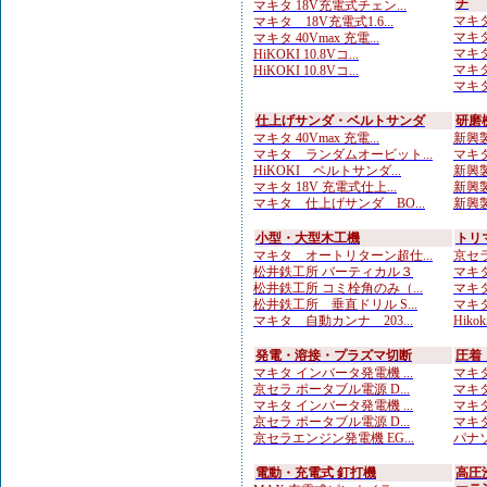
チ
マキタ 18V充電式チェン...
マキタ
マキタ 18V充電式1.6...
マキタ
マキタ 40Vmax 充電...
マキタ
HiKOKI 10.8Vコ...
マキタ
HiKOKI 10.8Vコ...
マキタ
仕上げサンダ・ベルトサンダ
研磨
マキタ 40Vmax 充電...
新興製
マキタ ランダムオービット...
マキタ
HiKOKI ベルトサンダ...
新興製
マキタ 18V 充電式仕上...
新興製
マキタ 仕上げサンダ BO...
新興製
小型・大型木工機
トリ
マキタ オートリターン超仕...
京セラ
松井鉄工所 バーティカル３
マキタ
松井鉄工所 コミ栓角のみ（...
マキタ
松井鉄工所 垂直ドリル S...
マキタ
マキタ 自動カンナ 203...
Hiko
発電・溶接・プラズマ切断
圧着
マキタ インバータ発電機 ...
マキタ
京セラ ポータブル電源 D...
マキタ
マキタ インバータ発電機 ...
マキタ
京セラ ポータブル電源 D...
マキタ
京セラエンジン発電機 EG...
パナソ
電動・充電式 釘打機
高圧