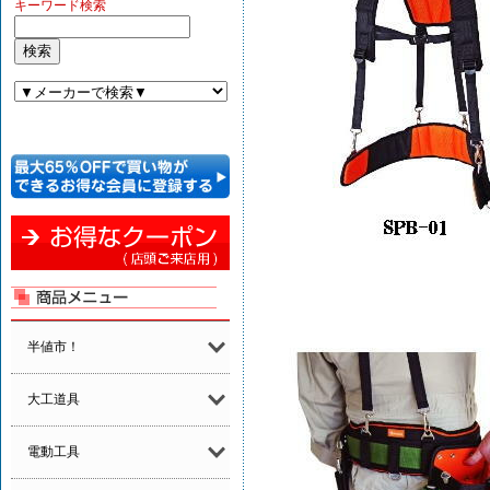
キーワード検索
半値市！
大工道具
電動工具