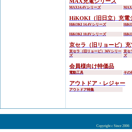
MAX充電シリーズ
MAX14.4Vシリーズ
MA
HiKOKI（旧日立）充
HiKOKI 14.4Vシリーズ
HiK
HiKOKI 10.8Vシリーズ
HiK
京セラ（旧リョービ）充
京セラ（旧リョービ）36Vシリー
京セ
ズ
ズ
会員様向け特価品
電動工具
その
アウトドア・レジャー
アウトドア特集
Copyright c Since 200