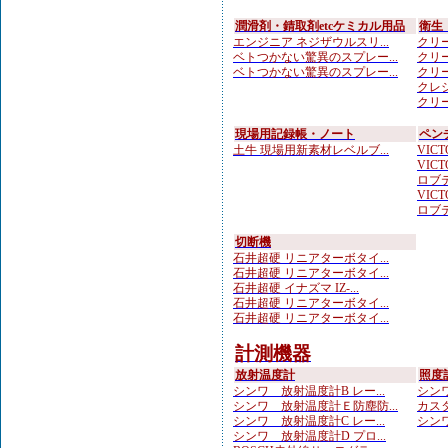
潤滑剤・錆取剤etcケミカル用品
衛生
エンジニア ネジザウルスリ...
クリー
ベトつかない驚異のスプレー...
クリー
ベトつかない驚異のスプレー...
クリー
クレシ
クリー
現場用記録帳・ノート
ペン
土牛 現場用新素材レベルブ...
VICTO
VICTO
ロブテ
VICTO
ロブテ
切断機
石井超硬 リニアターボタイ...
石井超硬 リニアターボタイ...
石井超硬 イナズマ IZ-...
石井超硬 リニアターボタイ...
石井超硬 リニアターボタイ...
計測機器
放射温度計
照度
シンワ 放射温度計B レー...
シンワ
シンワ 放射温度計Ｅ防塵防...
カスタ
シンワ 放射温度計C レー...
シンワ
シンワ 放射温度計D プロ...