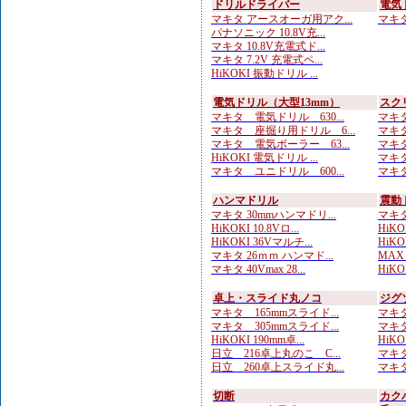
ドリルドライバー
電気
マキタ アースオーガ用アク...
マキタ 
パナソニック 10.8V充...
マキタ 10.8V充電式ド...
マキタ 7.2V 充電式ペ...
HiKOKI 振動ドリル ...
電気ドリル（大型13mm）
スク
マキタ 電気ドリル 630...
マキタ
マキタ 座掘り用ドリル 6...
マキタ
マキタ 電気ボーラー 63...
マキタ
HiKOKI 電気ドリル ...
マキタ
マキタ ユニドリル 600...
マキタ
ハンマドリル
震動
マキタ 30mmハンマドリ...
マキタ
HiKOKI 10.8Vロ...
HiKOK
HiKOKI 36Vマルチ...
HiKOK
マキタ 26ｍｍ ハンマド...
MAX
マキタ 40Vmax 28...
HiKO
卓上・スライド丸ノコ
ジグ
マキタ 165mmスライド...
マキタ
マキタ 305mmスライド...
マキタ
HiKOKI 190mm卓...
HiKO
日立 216卓上丸のこ C...
マキタ
日立 260卓上スライド丸...
マキタ
切断
カク