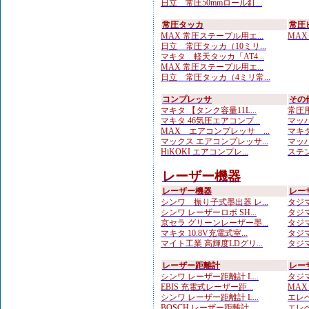
日立 常圧50mmロール釘...
常圧タッカ
常圧
MAX 常圧ステープル用エ...
MAX
日立 常圧タッカ（10ミリ...
マキタ 軽天タッカ「AT4...
MAX 常圧ステープル用エ...
日立 常圧タッカ（4ミリ常...
コンプレッサ
その
マキタ 【タンク容量11L...
常圧用
マキタ 46気圧エアコンプ...
マッハ
MAX エアコンプレッサ ...
マキタ
マックス エアコンプレッサ...
マッハ
HiKOKI エアコンプレ...
ステン
レーザー機器
レーザー機器
レー
シンワ 振り子式墨出器 レ...
タジマ
シンワ レーザーロボ SH...
タジマ
京セラ グリーンレーザー墨...
タジマ
マキタ 10.8V充電式室...
タジマ
マイト工業 高輝度LDグリ...
タジマ
レーザー距離計
レー
シンワ レーザー距離計 L...
タジマ
EBIS 充電式レーザー距...
MAX
シンワ レーザー距離計 L...
エレベ
BOSCH レーザー距離計...
エレベ