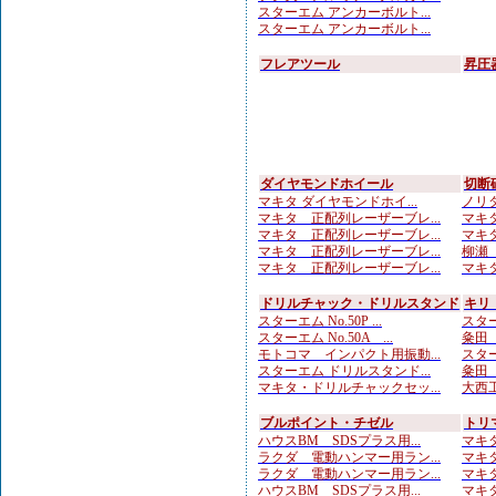
スターエム アンカーボルト...
スターエム アンカーボルト...
フレアツール
昇圧
ダイヤモンドホイール
切断
マキタ ダイヤモンドホイ...
ノリタ
マキタ 正配列レーザーブレ...
マキタ
マキタ 正配列レーザーブレ...
マキタ
マキタ 正配列レーザーブレ...
柳瀬（
マキタ 正配列レーザーブレ...
マキタ
ドリルチャック・ドリルスタンド
キリ
スターエム No.50P ...
スター
スターエム No.50A ...
粂田（
モトコマ インパクト用振動...
スターエ
スターエム ドリルスタンド...
粂田（
マキタ・ドリルチャックセッ...
大西工
ブルポイント・チゼル
トリ
ハウスBM SDSプラス用...
マキタ
ラクダ 電動ハンマー用ラン...
マキタ
ラクダ 電動ハンマー用ラン...
マキタ
ハウスBM SDSプラス用...
マキタ