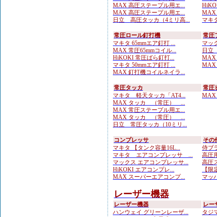
MAX 高圧ステープル用エ...
HiK
MAX 高圧ステープル用エ...
MAX
日立 高圧タッカ（4ミリ高...
マキタ
常圧ロール釘打機
常圧
マキタ 65mmエア釘打 ...
マック
MAX 常圧65mmコイル...
日立 
HiKOKI 常圧ばら釘打...
MAX
マキタ 50mmエア釘打 ...
MAX
MAX 釘打機コイルネイラ...
常圧タッカ
常圧
マキタ 軽天タッカ「AT4...
MAX
MAX タッカ （常圧） ...
MAX 常圧ステープル用エ...
MAX タッカ （常圧） ...
日立 常圧タッカ（10ミリ...
コンプレッサ
その
マキタ 【タンク容量16L...
侍ブラ
マキタ エアコンプレッサ ...
高圧用
マックス エアコンプレッサ...
高圧ス
HiKOKI エアコンプレ...
【限定
MAX スーパーエアコンプ...
マッハ
レーザー機器
レーザー機器
レー
ハンウェイ グリーンレーザ...
タジマ