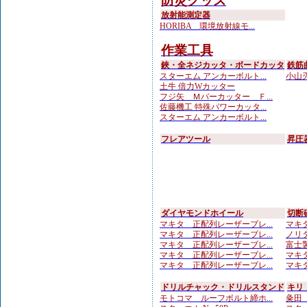
防災グッズ
放射能測定器
HORIBA 環境放射線モ...
作業工具
鋏・全ネジカッタ・ボードカッタ
鉄筋
スターエム アンカーボルト...
小山刃
土牛 倍力Wカッター
フジ矢 Ｍバーカッター Ｆ...
佐藤機工 特殊パワーカッタ...
スターエム アンカーボルト...
フレアツール
昇圧
ダイヤモンドホイール
切断
マキタ 正配列レーザーブレ...
マキタ
マキタ 正配列レーザーブレ...
ノリタ
マキタ 正配列レーザーブレ...
富士製
マキタ 正配列レーザーブレ...
マキタ
マキタ 正配列レーザーブレ...
マキタ
ドリルチャック・ドリルスタンド
キリ
モトコマ ルーフボルト締ホ...
粂田（