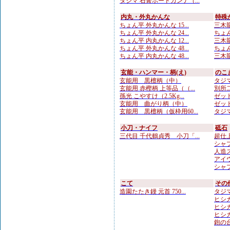
タジマ 石膏ボードカンナ（...
内丸・外丸かんな
特殊
ちょん平 外丸かんな 15...
三木龍 
ちょん平 外丸かんな 24...
ちょん
ちょん平 内丸かんな 12...
三木龍
ちょん平 外丸かんな 48...
ちょん
ちょん平 内丸かんな 48...
三木龍 
玄能・ハンマー・柄(え)
のこ
玄能用 黒檀柄（中）
タジマ
玄能用 赤樫柄 上等品（（...
別所二
孫光 こやすけ（2.5Kg...
ゼット
玄能用 曲がり柄（中）
ゼット
玄能用 黒檀柄（仮枠用60...
タジマ
小刀・ナイフ
砥石
三代目 千代鶴貞秀 小刀「...
超仕上
シャプ
人造
アイウ
シャプ
こて
その
造園たたき鏝 元首 750...
タジマ
ヒシカ
ヒシカ
ヒシカ
鉋の台