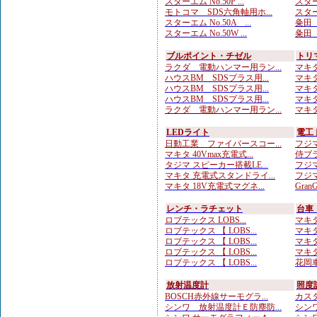
スターエム No.50P ...
スター
モトコマ SDS六角軸用ホ...
スター
スターエム No.50A ...
粂田（
スターエム No.50W ...
粂田（
ブルポイント・チゼル
トリ
ラクダ 電動ハンマー用ラン...
マキタ
ハウスBM SDSプラス用...
マキタ
ハウスBM SDSプラス用...
マキタ
ハウスBM SDSプラス用...
マキタ
ラクダ 電動ハンマー用ラン...
マキタ
LEDライト
電工
日動工業 ファイバースコー...
フジマ
マキタ 40Vmax充電式...
侍ブラ
タジマ スピーカー搭載LE...
フジマ
マキタ 充電式スタンドライ...
フジマ
マキタ 18V充電式マグネ...
Gran
レンチ・ラチェット
台車
ロブテックス LOBS...
マキタ
ロブテックス 【 LOBS...
マキタ
ロブテックス 【 LOBS...
マキタ
ロブテックス 【 LOBS...
マキタ
ロブテックス 【 LOBS...
花岡車
放射温度計
照度
BOSCH赤外線サーモグラ...
カスタ
シンワ 放射温度計Ｅ防塵防...
シンワ