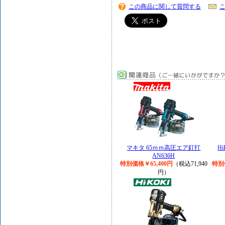
この商品に関して質問する
マキタ 65ｍｍ高圧エア釘打
H
AN636H
特別価格￥65,400円
（税込71,940
特別
円）