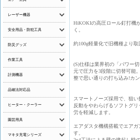
レーザー機器
HiKOKIの高圧ロール釘打
く。
安全用品・防犯工具
約100g軽量化で旧機種より
防災グッズ
作業工具
(S)仕様は業界初の「パワー
元で圧力を3段階に切替可能
計測機器
整で思い通りの打ち込み!カ
品確法対応品
スマートノーズ採用で、狙い
ヒーター・クーラー
反動をやわらげるソフトグリ
労を軽減します。
園芸用具
エアダスタ機構搭載でエアガ
す。
マキタ充電シリーズ
2x4工法による壁の建起し時