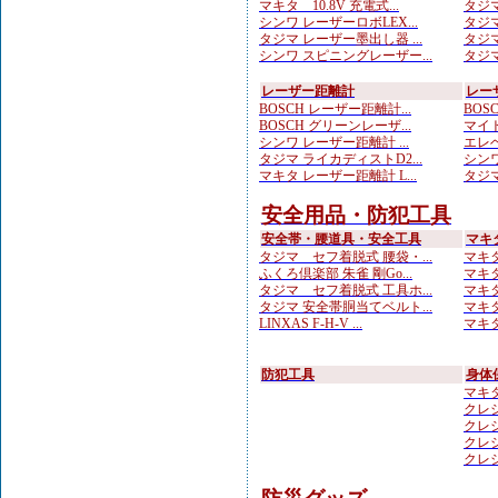
マキタ 10.8V 充電式...
タジマ
シンワ レーザーロボLEX...
タジマ
タジマ レーザー墨出し器 ...
タジマ
シンワ スピニングレーザー...
タジマ
レーザー距離計
レー
BOSCH レーザー距離計...
BOS
BOSCH グリーンレーザ...
マイト
シンワ レーザー距離計 ...
エレベ
タジマ ライカディストD2...
シンワ
マキタ レーザー距離計 L...
タジマ
安全用品・防犯工具
安全帯・腰道具・安全工具
マキ
タジマ セフ着脱式 腰袋・...
マキタ
ふくろ倶楽部 朱雀 剛Go...
マキタ
タジマ セフ着脱式 工具ホ...
マキタ
タジマ 安全帯胴当てベルト...
マキタ
LINXAS F-H-V ...
マキタ
防犯工具
身体
マキ
クレシ
クレシ
クレシ
クレシ