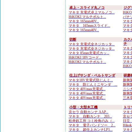
卓上・スライド丸ノコ
ジグ
マキタ 充電式卓上マルノコ...
HiK
HiKOKI マルチボルト...
パナソ
マキタ 165mm40V...
マキタ
マキタ 165mmスライド...
マキタ
マキタ 165mm40V...
マキタ
切断
カク
チ
マキタ 充電式全ネジカッタ...
マキタ
マキタ 充電式全ネジカッタ...
マキタ
マキタ 85mm充電式カッ...
マキタ
HiKOKI 18Vコード...
マキタ
HiKOKI マルチボルト...
HiKO
仕上げサンダ・ベルトサンダ
研磨
マキタ18V充電式防じんミ...
新興製
マキタ 防じんミニサンダ ...
新興製
マキタ 40Vmax充電式...
ニシガ
マキタ 40Vmax充電式...
新興製
マキタ 40Vmax充電式...
三木章
小型・大型木工機
トリ
京セラ 自動カンナ AAP...
マキタ
マキタ 自動カンナ 203...
京セラ
松井鉄工所 コミ栓角のみ（...
日立
マキタ 電子バンドソー 2...
Hiko
マキタ 超仕上カンナLP1...
マキタ