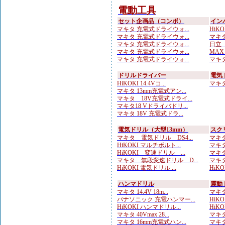
電動工具
セット企画品（コンボ）
イン
マキタ 充電式ドライウォ...
HiKOK
マキタ 充電式ドライウォ...
マキタ 
マキタ 充電式ドライウォ...
日立 
マキタ 充電式ドライウォ...
MAX
マキタ 充電式ドライウォ...
マキタ
ドリルドライバー
電気
HiKOKI 14.4Vコ...
マキタ 
マキタ 13mm充電式アン...
マキタ 18V充電式ドライ...
マキタ18 Vドライバドリ...
マキタ 18V 充電式ドラ...
電気ドリル（大型13mm）
スク
マキタ 電気ドリル DS4...
マキタ
HiKOKI マルチボルト...
マキタ
HiKOKI 変速ドリル ...
マキタ
マキタ 無段変速ドリル D...
マキタ
HiKOKI 電気ドリル ...
HiK
ハンマドリル
震動
マキタ 14.4V 18m...
マキタ
パナソニック 充電ハンマー...
HiKO
HiKOKI ハンマドリル...
HiKOK
マキタ 40Vmax 28...
マキタ
マキタ 16mm充電式ハン...
マキタ