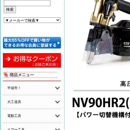
半値市！
大工道具
電動工具
エアー工具