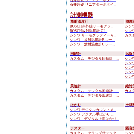
石井超硬 リニアターボタイ...
石井超硬 リニアターボタイ...
計測機器
放射温度計
照度
BOSCH赤外線サーモグラ...
シンワ
BOSCH放射温度計 GI...
シンワ
シンワ サーモグラフィーＡ...
カスタ
シンワ 放射温度計B レー...
シンワ 放射温度計C レー...
回転計
温湿
カスタム デジタル回転計 ...
シンワ
シンワ
シンワ
シンワ
シンワ
風速計
絶対
カスタム デジタル風速計 ...
カスタ
カスタム デジタル風速計 ...
はかり
土壌
シンワ デジタルカウントメ...
シンワ デジタル手ばかり ...
シンワ デジタル上皿はかり...
テスター
騒音
カスタム クランプ付デジタ...
シンワ