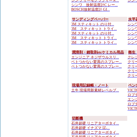
シンワ サーモグラフィーＡ...
シンワ
シンワ 放射温度計C レー...
BOSCH放射温度計 GI...
サンディングペーパー
水平
3M スティキット のり付...
シンワ
3M スティキット トライ...
シンワ
3M スティキット のり付...
シンワ
3M スティキット トライ...
シンワ
3M スティキット トライ...
シンワ
潤滑剤・錆取剤etcケミカル用品
衛生
エンジニア ネジザウルスリ...
クレシ
ベトつかない驚異のスプレー...
クリー
ベトつかない驚異のスプレー...
クリー
クリー
クリー
現場用記録帳・ノート
ペン
土牛 現場用新素材レベルブ...
VICTO
ロブテ
エンジ
ロブテ
VICTO
切断機
石井超硬 リニアターボタイ...
石井超硬 イナズマ IZ-...
石井超硬 リニアターボタイ...