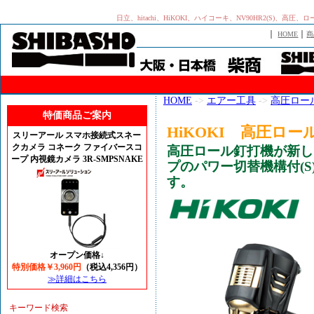
日立、hitachi、HiKOKI、ハイコーキ、NV90HR2(S)
｜
｜
HOME
商
HOME
->
エアー工具
->
高圧ロー
特価商品ご案内
HiKOKI 高圧ロール
スリーアール スマホ接続式スネー
クカメラ コネーク ファイバースコ
高圧ロール釘打機が新し
ープ 内視鏡カメラ 3R-SMPSNAKE
プのパワー切替機構付(S
す。
オープン価格↓
特別価格￥3,960円
（税込4,356円）
≫詳細はこちら
キーワード検索