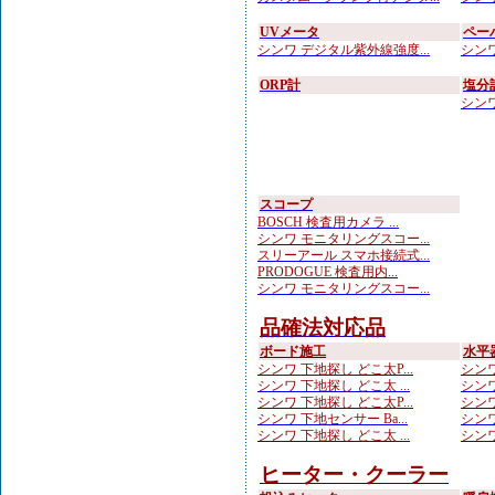
UVメータ
ペー
シンワ デジタル紫外線強度...
シンワ
ORP計
塩分
シンワ
スコープ
BOSCH 検査用カメラ ...
シンワ モニタリングスコー...
スリーアール スマホ接続式...
PRODOGUE 検査用内...
シンワ モニタリングスコー...
品確法対応品
ボード施工
水平
シンワ 下地探し どこ太P...
シンワ
シンワ 下地探し どこ太 ...
シンワ
シンワ 下地探し どこ太P...
シンワ
シンワ 下地センサー Ba...
シンワ
シンワ 下地探し どこ太 ...
シンワ
ヒーター・クーラー