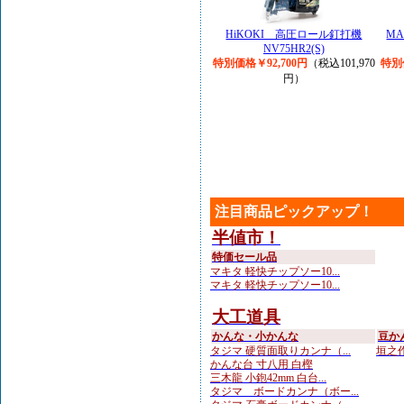
HiKOKI 高圧ロール釘打機
MA
NV75HR2(S)
特別価格￥92,700円
（税込101,970
特別
円）
注目商品ピックアップ！
半値市！
特価セール品
マキタ 軽快チップソー10...
マキタ 軽快チップソー10...
大工道具
かんな・小かんな
豆か
タジマ 硬質面取りカンナ（...
垣之作
かんな台 寸八用 白樫
三木龍 小鉋42mm 白台...
タジマ ボードカンナ（ボー...