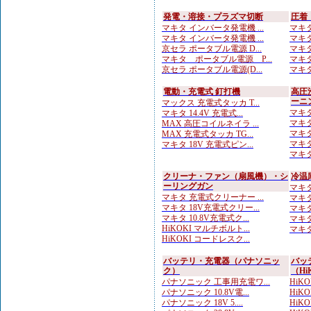
発電・溶接・プラズマ切断
圧着
マキタ インバータ発電機 ...
マキタ
マキタ インバータ発電機 ...
マキタ
京セラ ポータブル電源 D...
マキタ
マキタ ポータブル電源 P...
マキタ
京セラ ポータブル電源(D...
マキタ
電動・充電式 釘打機
高圧
ーニ
マックス 充電式タッカ T...
マキタ
マキタ 14.4V 充電式...
マキタ
MAX 高圧コイルネイラ ...
マキタ
MAX 充電式タッカ TG...
マキタ
マキタ 18V 充電式ピン...
マキタ
クリーナ・ファン（扇風機）・シ
冷温
ーリングガン
マキタ
マキタ 充電式クリーナー ...
マキタ
マキタ 18V充電式クリー...
マキタ
マキタ 10.8V充電式ク...
マキタ
HiKOKI マルチボルト...
マキタ
HiKOKI コードレスク...
バッテリ・充電器（パナソニッ
バッ
ク）
（Hi
パナソニック 工事用充電ワ...
HiKOK
パナソニック 10.8V電...
HiKO
パナソニック 18V 5....
HiKO