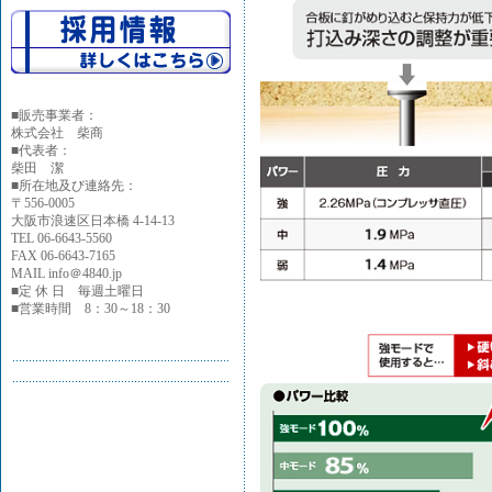
■
販売事業者：
株式会社 柴商
■代表者：
柴田 潔
■所在地及び連絡先：
〒556-0005
大阪市浪速区日本橋 4-14-13
TEL 06-6643-5560
FAX 06-6643-7165
MAIL info＠4840.jp
■定 休 日 毎週土曜日
■営業時間 8：30～18：30