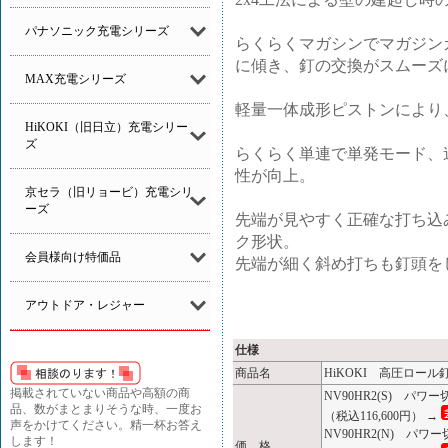
パナソニック充電シリーズ
らくらくマガシンでマガジン
に傾き、釘の交換がスムーズ
MAX充電シリーズ
軽量一体成形ピストンにより
HiKOKI（旧日立）充電シリー
ズ
らくらく単連で単発モード、
性が向上。
京セラ（旧リョービ）充電シリ
ーズ
先端が見やすく正確な打ち込
ク形状。
会員様向け特価品
先端が細く斜め打ちも釘頭を
アウトドア・レジャー
仕様
商品名
HiKOKI 高圧ロール釘
掲載されていない商品や高額の商
NV90HR2(S) パ
品、数がまとまりそうな時、一度お
（税込116,600円） →
声をかけてください。精一杯お答え
NV90HR2(N) パ
します！
価 格