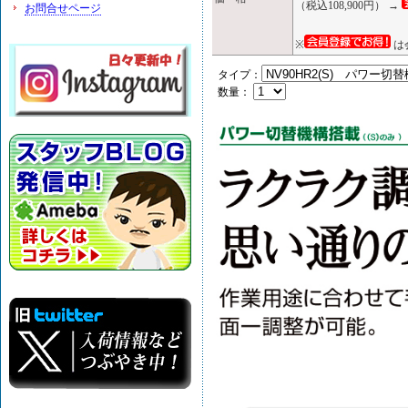
（税込108,900円） →
お問合せページ
※
は
タイプ：
数量：