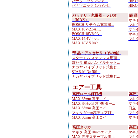
パナソニック 28.8V ...
HiKO
パナソニック 10.8V用...
HiK
バッテリ・充電器・ラジオ
部 
（MAX）
マキタ
BOSCH リチウム充電器...
マキタ
MAX 18V-2.5Ah...
マキタ
BOSCH 18V6.0A...
マキタ 
MAX 14.4V 4.0...
マキタ
MAX 18V 5.0Ah...
部 品・アクセサリ（その他）
スターエム ステンレス用面...
京セラ 補助ハンドルセット...
ナカヤ ハイブリッド式集じ...
STAR-M No.501...
ナカヤ ハイブリッド式集じ...
エアー工具
高圧ロール釘打機
高圧
MAX 65mm 高圧コイ...
マキタ
MAX 高圧ねじ打機 ター...
マキタ
MAX 65mm 高圧コイ...
日立 
マキタ 50mm高圧エア釘...
マキタ
MAX 50mm 高圧コイ...
マキタ
高圧タッカ
高圧
マキタ 高圧10mmエアタ...
マキタ
MAX 高圧ステープル用エ...
マキタ