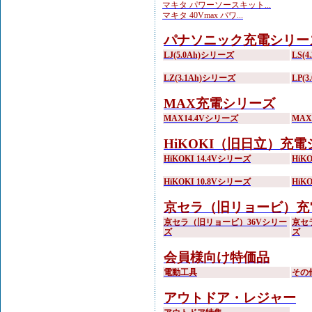
マキタ パワーソースキット...
マキタ 40Vmax パワ...
パナソニック充電シリー
LJ(5.0Ah)シリーズ
LS(
LZ(3.1Ah)シリーズ
LP(
MAX充電シリーズ
MAX14.4Vシリーズ
MA
HiKOKI（旧日立）充
HiKOKI 14.4Vシリーズ
HiK
HiKOKI 10.8Vシリーズ
HiK
京セラ（旧リョービ）充
京セラ（旧リョービ）36Vシリー
京セ
ズ
ズ
会員様向け特価品
電動工具
その
アウトドア・レジャー