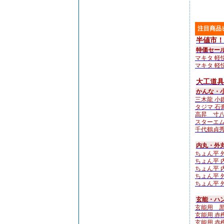
注目商品
半値市！
特価セー
マキタ 軽快
マキタ 軽快
大工道具
かんな・
三木龍 小鉋4
タジマ 石
高昇 寸八
スターエム
千代鶴貞秀
内丸・外
ちょん平 外
ちょん平 内
ちょん平 内
ちょん平 外
ちょん平 外
玄能・ハン
玄能用 
玄能用 赤樫
玄能用 赤樫