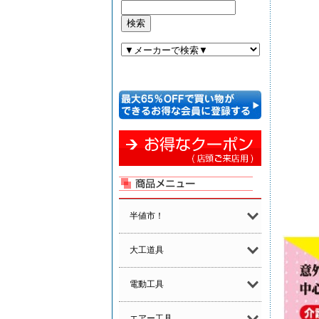
半値市！
大工道具
電動工具
エアー工具