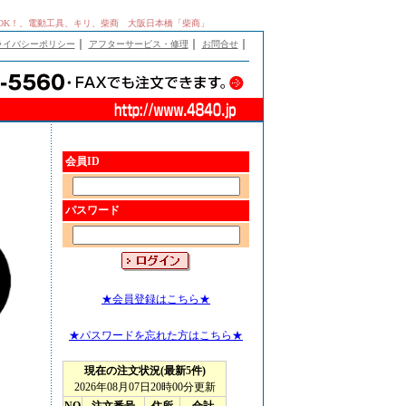
けOK！、電動工具、キリ、柴商 大阪日本橋「柴商」
｜
｜
｜
ライバシーポリシー
アフターサービス・修理
お問合せ
会員ID
パスワード
★会員登録はこちら★
★パスワードを忘れた方はこちら★