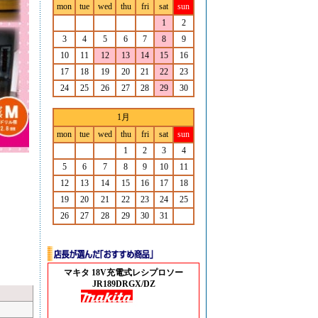
mon
tue
wed
thu
fri
sat
sun
1
2
3
4
5
6
7
8
9
10
11
12
13
14
15
16
17
18
19
20
21
22
23
24
25
26
27
28
29
30
1月
mon
tue
wed
thu
fri
sat
sun
1
2
3
4
5
6
7
8
9
10
11
12
13
14
15
16
17
18
19
20
21
22
23
24
25
26
27
28
29
30
31
マキタ 18V充電式レシプロソー
JR189DRGX/DZ