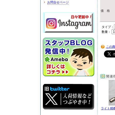
お問合せページ
価 格
タイプ：
数量：
この
ライト精