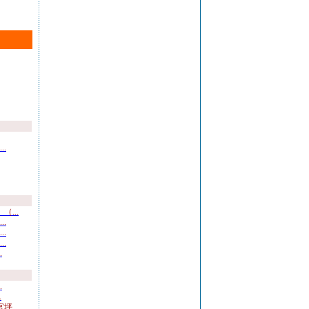
.
...
.
.
.
.
.
.
...