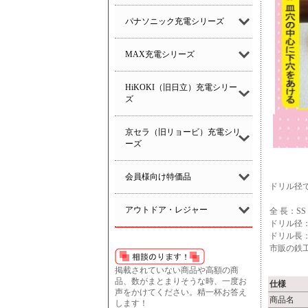
パナソニック充電シリーズ
MAX充電シリーズ
HiKOKI（旧日立）充電シリー
ズ
京セラ（旧リョービ）充電シリ
ーズ
会員様向け特価品
ドリル径
アウトドア・レジャー
全 長：SS 8
ドリル径：SS 
ドリル長：SS
市販の鉄
掲載されていない商品や高額の商
品、数がまとまりそうな時、一度お
仕様
声をかけてください。精一杯お答え
商品名
します！