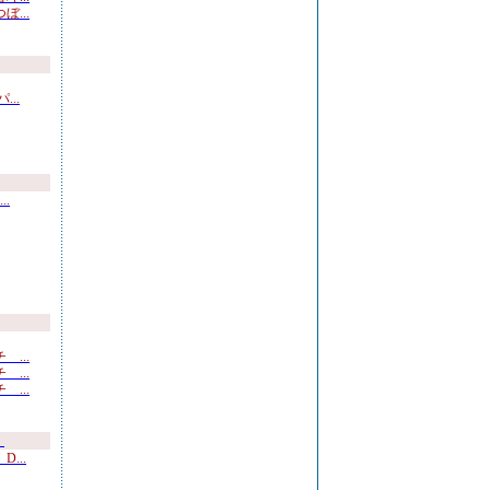
...
..
.
...
...
...
）
...