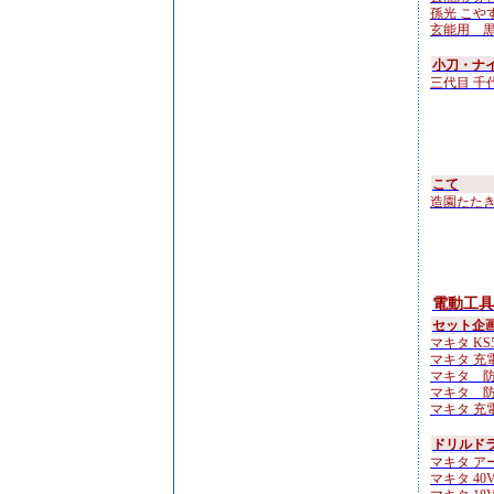
孫光 こやすけ
玄能用 黒檀
小刀・ナ
三代目 千
こて
造園たたき鏝 
電動工具
セット企
マキタ KS51
マキタ 充電
マキタ 防
マキタ 防
マキタ 充電
ドリルド
マキタ ア
マキタ 40Vm