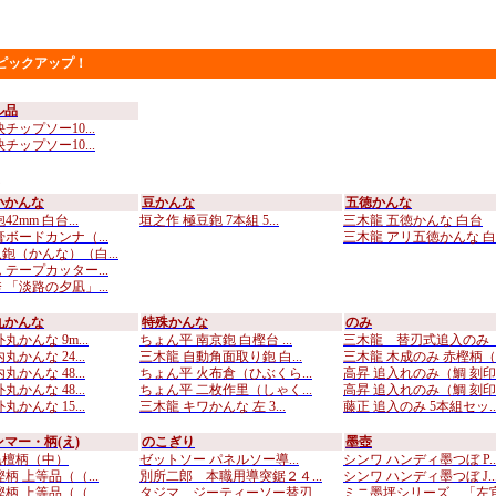
ピックアップ！
ル品
チップソー10...
チップソー10...
小かんな
豆かんな
五徳かんな
2mm 白台...
垣之作 極豆鉋 7本組 5...
三木龍 五徳かんな 白台
膏ボードカンナ（...
三木龍 アリ五徳かんな 白..
鉋（かんな）（白...
 テープカッター...
 「淡路の夕凪」...
丸かんな
特殊かんな
のみ
丸かんな 9m...
ちょん平 南京鉋 白樫台 ...
三木龍 替刃式追入のみ （
丸かんな 24...
三木龍 自動角面取り鉋 白...
三木龍 木成のみ 赤樫柄（..
丸かんな 48...
ちょん平 火布倉（ひぶくら...
高昇 追入れのみ（鯛 刻印..
丸かんな 48...
ちょん平 二枚作里（しゃく...
高昇 追入れのみ（鯛 刻印..
丸かんな 15...
三木龍 キワかんな 左 3...
藤正 追入のみ 5本組セッ..
マー・柄(え)
のこぎり
墨壺
黒檀柄（中）
ゼットソー パネルソー導...
シンワ ハンディ墨つぼ P..
柄 上等品（（...
別所二郎 本職用導突鋸２４...
シンワ ハンディ墨つぼ J..
柄 上等品（（...
タジマ ジーティーソー替刃...
ミニ墨坪シリーズ 「左官坪