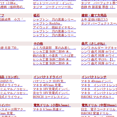
（2.0Kg...
ゼットソー ハード・インパ...
タジマ パーフェクト墨つぼ
柄（仮枠用45...
タジマ ジーティーソー16...
壺静 作 新若葉 墨壺（2...
イフ
砥石
建前・建て方用品
代鶴貞秀 小刀「...
シャプトン 刃の黒幕シリー...
土牛 足掛け助三3.5
シャプトン RockSta...
タジマ パーフェクトスーパ.
アイウッド 焼結ダイヤモン...
シャプトン 刃の黒幕シリー...
シャプトン 刃の黒幕シリー...
その他
曲尺（さしがね）
元首 750...
ふくろ倶楽部 革のみ差し ...
シンワ ホルダー マグキャ..
ヒシカ工業 別所二郎作 木...
シンワ 曲尺 同厚 ホワイ...
鉋の台直し小道具「したば君...
シンワ 曲尺 同厚 ホワイ...
ヒシカ工業 別所二郎作 木...
シンワ 曲尺 平ぴた 【1...
ヒシカ工業 別所二郎作 木...
シンワ 曲尺 同厚 ホワイ...
画品（コンボ）
インパクトドライバ
インパクトレンチ
6DZ+V...
パナソニック 10.8V充...
マキタ 40vmaxインパ...
式ドライウォ...
マキタ 40Vmax 充電...
マキタ インパクトレンチ 
じんマルノコセッ...
マキタ 18V充電式インパ...
マキタ インパクトレンチ 
じんマルノコセッ...
京セラ 18V充電式インパ...
マキタ インパクトレンチ 
式ドライウォ...
BOSCH コードレスイン...
HiKOKI マルチボルト...
ライバー
電気ドリル（小型6.5mm）
電気ドリル（中型10mm
ースオーガ用アク...
マキタ 6.5mm 高速ド...
日立 電子コーナドリル D
ax 充電...
HiKOKI 変速ドリル ...