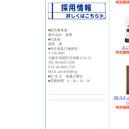
特別価格￥
■
販売事業者：
株式会社 柴商
■代表者：
柴田 潔
タジ
■所在地及び連絡先：
特別価格￥
〒556-0005
大阪市浪速区日本橋 4-14-13
TEL 06-6643-5560
FAX 06-6643-7165
MAIL info＠4840.jp
■定 休 日 毎週土曜日
■営業時間 8：30～18：30
3M ステ
ペ
特別価格￥