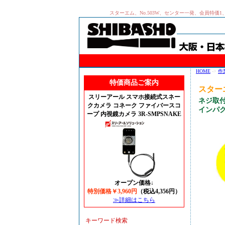
スターエム、No.503W、センター一発、会員特
HOME
->
作
特価商品ご案内
スターエ
スリーアール スマホ接続式スネー
ネジ取
クカメラ コネーク ファイバースコ
インパ
ープ 内視鏡カメラ 3R-SMPSNAKE
オープン価格↓
特別価格￥3,960円
（税込4,356円）
≫詳細はこちら
キーワード検索