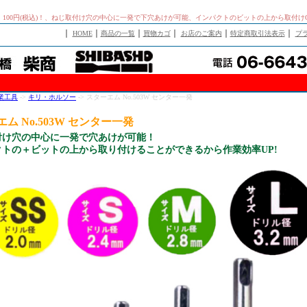
価1、100円(税込)！、ねじ取付け穴の中心に一発で下穴あけが可能、インパクトのビットの上から取付
｜
｜
｜
｜
｜
｜
HOME
商品の一覧
買物カゴ
お店のご案内
特定商取引法表示
プ
業工具
->
キリ・ホルソー
-> スターエム No.503W センター一発
ム No.503W センター一発
付け穴の中心に一発で穴あけが可能！
クトの＋ビットの上から取り付けることができるから作業効率UP!