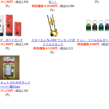
1,780円
（税込1,958
付！）
円）
円）
特別価格￥39,000円
（税込42,900
円）
マ ボードカンナ
スターエム No.50W ワンタッチ式
マッハ ツールホルダー 
2,900円
（税込3,190
ドリルスタンド
特別価格￥900円
（税込9
円）
特別価格￥5,930円
（税込6,523
円）
ィキット のり付きサンド
ーパー 幅95mm
2,150円
（税込2,365
円）