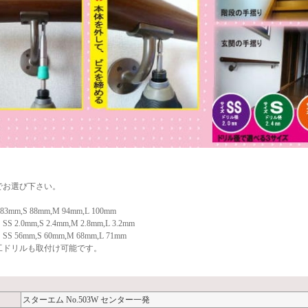
でお選び下さい。
3mm,S 88mm,M 94mm,L 100mm
2.0mm,S 2.4mm,M 2.8mm,L 3.2mm
 56mm,S 60mm,M 68mm,L 71mm
工ドリルも取付け可能です。
スターエム No.503W センター一発