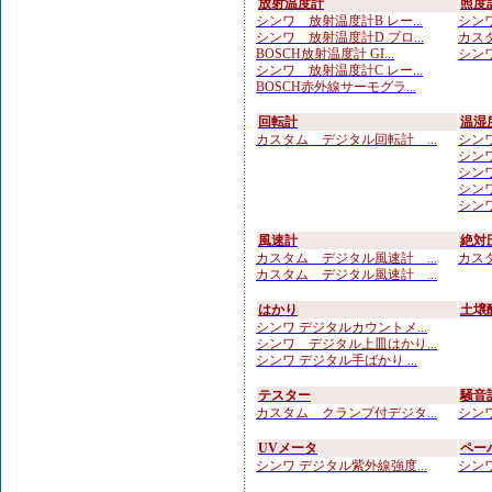
放射温度計
照度
シンワ 放射温度計B レー...
シンワ
シンワ 放射温度計D プロ...
カスタ
BOSCH放射温度計 GI...
シンワ
シンワ 放射温度計C レー...
BOSCH赤外線サーモグラ...
回転計
温湿
カスタム デジタル回転計 ...
シンワ
シンワ
シンワ
シンワ
シンワ
風速計
絶対
カスタム デジタル風速計 ...
カスタ
カスタム デジタル風速計 ...
はかり
土壌
シンワ デジタルカウントメ...
シンワ デジタル上皿はかり...
シンワ デジタル手ばかり ...
テスター
騒音
カスタム クランプ付デジタ...
シンワ
UVメータ
ペー
シンワ デジタル紫外線強度...
シンワ