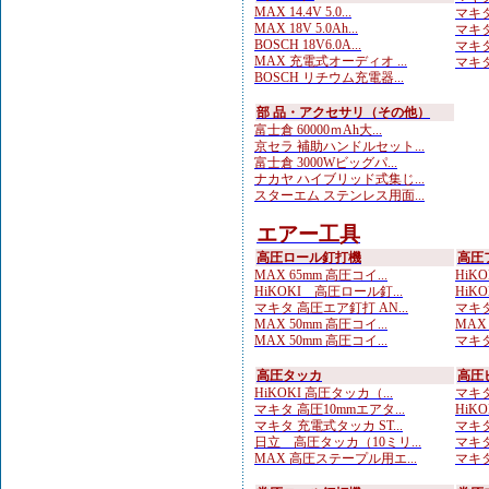
MAX 14.4V 5.0...
マキタ
MAX 18V 5.0Ah...
マキタ
BOSCH 18V6.0A...
マキタ
MAX 充電式オーディオ ...
マキタ
BOSCH リチウム充電器...
部 品・アクセサリ（その他）
富士倉 60000ｍAh大...
京セラ 補助ハンドルセット...
富士倉 3000Wビッグパ...
ナカヤ ハイブリッド式集じ...
スターエム ステンレス用面...
エアー工具
高圧ロール釘打機
高圧
MAX 65mm 高圧コイ...
HiKO
HiKOKI 高圧ロール釘...
HiKO
マキタ 高圧エア釘打 AN...
マキタ
MAX 50mm 高圧コイ...
MAX
MAX 50mm 高圧コイ...
マキタ
高圧タッカ
高圧
HiKOKI 高圧タッカ（...
マキタ
マキタ 高圧10mmエアタ...
HiK
マキタ 充電式タッカ ST...
マキタ
日立 高圧タッカ（10ミリ...
マキタ
MAX 高圧ステープル用エ...
マキタ