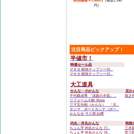
特別価格￥1,400円
（税込1,540
円）
注目商品ピックアップ！
半値市！
特価セール品
マキタ 軽快チップソー10...
マキタ 軽快チップソー10...
大工道具
かんな・小かんな
豆か
千代鶴貞秀 「淡路の夕凪」...
垣之作
リフォーム小鉋 36mm
三寸五分鉋（かんな） 「天...
タジマ ボードカンナ（ボー...
かんな台 寸八用 白樫
内丸・外丸かんな
特殊
ちょん平 内丸かんな 15...
三木龍
ちょん平 外丸かんな 18...
常三郎