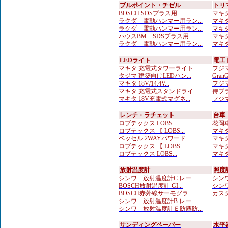
ブルポイント・チゼル
トリ
BOSCH SDSプラス用...
マキタ
ラクダ 電動ハンマー用ラン...
マキタ
ラクダ 電動ハンマー用ラン...
マキタ
ハウスBM SDSプラス用...
マキタ
ラクダ 電動ハンマー用ラン...
マキタ
LEDライト
電工
マキタ 充電式タワーライト...
フジマ
タジマ 建築向けLEDハン...
Gran
マキタ 18V/14.4V...
フジマ
マキタ 充電式スタンドライ...
侍ブラ
マキタ 18V充電式マグネ...
フジマ
レンチ・ラチェット
台車
ロブテックス LOBS...
花岡車
ロブテックス 【 LOBS...
マキタ
ベッセル 2WAYパワード...
マキタ
ロブテックス 【 LOBS...
マキタ
ロブテックス LOBS...
マキタ
放射温度計
照度
シンワ 放射温度計C レー...
シンワ
BOSCH放射温度計 GI...
シンワ
BOSCH赤外線サーモグラ...
カスタ
シンワ 放射温度計B レー...
シンワ 放射温度計Ｅ防塵防...
サンディングペーパー
水平