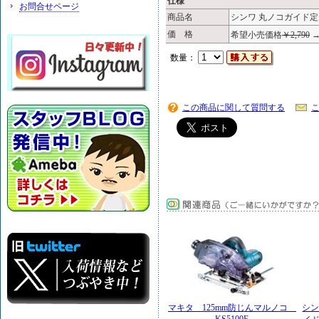
仕様
お問合せページ
商品名
シンワ 丸ノコガイド定規ジ
価 格
希望小売価格
￥2,790
数量：
この商品に関して質問する
マキタ 125mm防じんマルノコ
シン