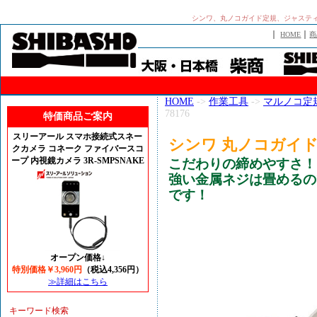
シンワ、丸ノコガイド定規、ジャスティー
｜
｜
HOME
商
HOME
->
作業工具
->
マルノコ定
78176
特価商品ご案内
スリーアール スマホ接続式スネー
シンワ 丸ノコガイド定規
クカメラ コネーク ファイバースコ
ープ 内視鏡カメラ 3R-SMPSNAKE
こだわりの締めやすさ！
強い金属ネジは畳めるの
です！
オープン価格↓
特別価格￥3,960円
（税込4,356円）
≫詳細はこちら
キーワード検索