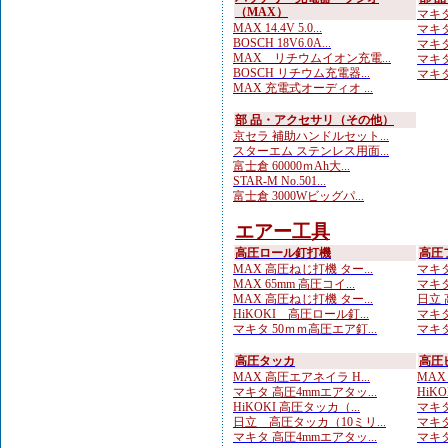
（MAX）
マキタ
MAX 14.4V 5.0...
マキタ
BOSCH 18V6.0A...
マキタ
MAX リチウムイオン充電...
マキタ
BOSCH リチウム充電器...
マキタ
MAX 充電式オーディオ ...
部 品・アクセサリ（その他）
京セラ 補助ハンドルセット...
スターエム ステンレス用面...
富士倉 60000ｍAh大...
STAR-M No.501...
富士倉 3000Wビッグパ...
エアー工具
高圧ロール釘打機
高圧
MAX 高圧ねじ打機 ター...
マキタ
MAX 65mm 高圧コイ...
マキタ
MAX 高圧ねじ打機 ター...
日立 
HiKOKI 高圧ロール釘...
マキタ
マキタ 50ｍｍ高圧エア釘...
マキタ
高圧タッカ
高圧
MAX 高圧エアネイラ H...
MAX
マキタ 高圧4mmエアタッ...
HiK
HiKOKI 高圧タッカ（...
マキタ
日立 高圧タッカ（10ミリ...
マキタ
マキタ 高圧4mmエアタッ...
マキタ