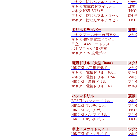
マキタ 防じんマルノコセッ...
パナソ
マキタ 充電式ドライウォ...
日立 
マキタ KS515DZ+V...
HiKO
マキタ 防じんマルノコセッ...
京セラ
マキタ 防じんマルノコセッ...
HiKOK
ドリルドライバー
電気
マキタ アースオーガ用アク...
マキタ 
マキタ 40V充電式ドライ...
日立 14.4Vコードレス...
パナソニック 10.8V充...
マキタ 7.2V 充電式ペ...
電気ドリル（大型13mm）
スク
HiKOKI 木工用電気ド...
マキタ
マキタ 電気ドリル 630...
マキタ
マキタ 電気ドリル DS4...
マキタ
HiKOKI 変速ドリル ...
マキタ
マキタ 電気ドリル 630...
マキタ
ハンマドリル
震動
BOSCH ハンマードリル...
マキタ
HiKOKI マルチボル...
マキタ
HiKOKI マルチボル...
HiKO
HiKOKI ハンマドリル...
マキタ
HiKOKI マルチボル...
HiKOK
卓上・スライド丸ノコ
ジグ
HiKOKI 卓上スライド...
マキタ