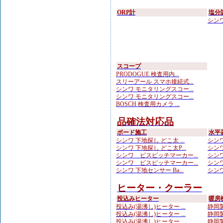
ORP計
塩分
シンワ
スコープ
PRODOGUE 検査用内...
スリーアール スマホ接続式...
シンワ モニタリングスコー...
シンワ モニタリングスコー...
BOSCH 検査用カメラ ...
品確法対応品
ボード施工
水平
シンワ 下地探し どこ太 ...
シンワ
シンワ 下地探し どこ太P...
シンワ
シンワ ビスピッチマーカー...
シンワ
シンワ ビスピッチマーカー...
シンワ
シンワ 下地センサー Ba...
シンワ
ヒーター・クーラー
投込みヒーター
暖房
投込み(湯沸し)ヒーター ...
静岡製
投込み(湯沸し)ヒーター ...
静岡製
投込み(湯沸し)ヒーター ...
静岡製