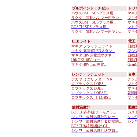
ブルポイント・チゼル
トリ
ハウスBM SDSプラス用...
マキタ
ラクダ 電動ハンマー用ラン...
マキタ
ハウスBM SDSプラス用...
マキタ
BOSCH SDSプラス用...
マキタ
ラクダ 電動ハンマー用ラン...
マキタ
LEDライト
電工
マキタ フラッシュライト ...
日動工
マキタ 充電式LEDスタン...
フジマ
マキタ 18V充電式マグネ...
日動工
HiKOKI 18V コー...
日動工
マキタ 40Vmax 充電...
Gran
レンチ・ラチェット
台車
ナカヤ ミニリフター ＮK...
ナンシ
ロブテックス LOBS...
マキタ
ロブテックス LOBS...
マキタ
ロブテックス LOBST...
花岡車
ロブテックス 【 LOBS...
マキタ
放射温度計
照度
BOSCH赤外線サーモグラ...
カスタ
シンワ 放射温度計B レー...
シンワ
シンワ 放射温度計Ｅ防塵防...
シンワ
BOSCH放射温度計 GI...
シンワ 放射温度計D プロ...