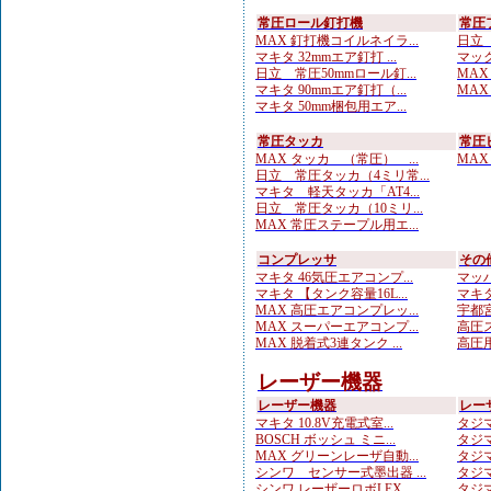
常圧ロール釘打機
常圧
MAX 釘打機コイルネイラ...
日立 
マキタ 32mmエア釘打 ...
マック
日立 常圧50mmロール釘...
MAX
マキタ 90mmエア釘打（...
MAX
マキタ 50mm梱包用エア...
常圧タッカ
常圧
MAX タッカ （常圧） ...
MAX
日立 常圧タッカ（4ミリ常...
マキタ 軽天タッカ「AT4...
日立 常圧タッカ（10ミリ...
MAX 常圧ステープル用エ...
コンプレッサ
その
マキタ 46気圧エアコンプ...
マッハ
マキタ 【タンク容量16L...
マキタ
MAX 高圧エアコンプレッ...
宇都宮
MAX スーパーエアコンプ...
高圧ス
MAX 脱着式3連タンク ...
高圧用
レーザー機器
レーザー機器
レー
マキタ 10.8V充電式室...
タジマ
BOSCH ボッシュ ミニ...
タジマ
MAX グリーンレーザ自動...
タジマ
シンワ センサー式墨出器 ...
タジマ
シンワ レーザーロボLEX...
タジマ