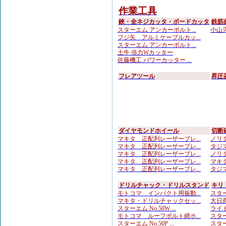
作業工具
鋏・全ネジカッタ・ボードカッタ
鉄筋
スターエム アンカーボルト...
小山刃
フジ矢 アルミケーブルカッ...
スターエム アンカーボルト...
土牛 倍力Wカッター
佐藤機工 パワーカッター ...
フレアツール
昇圧
ダイヤモンドホイール
切断
マキタ 正配列レーザーブレ...
ノリタ
マキタ 正配列レーザーブレ...
タジマ
マキタ 正配列レーザーブレ...
ノリタ
マキタ 正配列レーザーブレ...
マキタ
マキタ 正配列レーザーブレ...
タジマ
ドリルチャック・ドリルスタンド
キリ
モトコマ インパクト用振動...
スター
マキタ・ドリルチャックセッ...
大日商
スターエム No.50W ...
ライト
モトコマ ルーフボルト締ホ...
スター
スターエム No.50P ...
スター