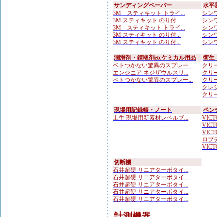
サンディングペーパー
水平
3M スティキット トライ...
シンワ
3M スティキット のり付...
シンワ
3M スティキット トライ...
シンワ
3M スティキット のり付...
シンワ
3M スティキット のり付...
シンワ
潤滑剤・錆取剤etcケミカル用品
衛生
ベトつかない驚異のスプレー...
クリー
エンジニア ネジザウルスリ...
クリー
ベトつかない驚異のスプレー...
クリー
クレシ
クリー
現場用記録帳・ノート
ペン
土牛 現場用新素材レベルブ...
VICTO
VICTO
VICTO
ロブテ
VICTO
切断機
石井超硬 リニアターボタイ...
石井超硬 リニアターボタイ...
石井超硬 リニアターボタイ...
石井超硬 リニアターボタイ...
石井超硬 リニアターボタイ...
計測機器