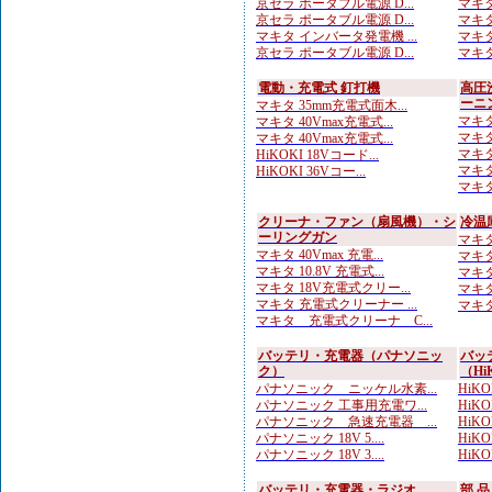
京セラ ポータブル電源 D...
マキタ
京セラ ポータブル電源 D...
マキタ
マキタ インバータ発電機 ...
マキタ
京セラ ポータブル電源 D...
マキタ
電動・充電式 釘打機
高圧
ーニ
マキタ 35mm充電式面木...
マキタ
マキタ 40Vmax充電式...
マキタ
マキタ 40Vmax充電式...
マキタ
HiKOKI 18Vコード...
マキタ
HiKOKI 36Vコー...
マキタ
クリーナ・ファン（扇風機）・シ
冷温
ーリングガン
マキタ
マキタ 40Vmax 充電...
マキタ
マキタ 10.8V 充電式...
マキタ
マキタ 18V充電式クリー...
マキタ 
マキタ 充電式クリーナー ...
マキタ
マキタ 充電式クリーナ C...
バッテリ・充電器（パナソニッ
バッ
ク）
（Hi
パナソニック ニッケル水素...
HiK
パナソニック 工事用充電ワ...
HiKO
パナソニック 急速充電器 ...
HiKOK
パナソニック 18V 5....
HiKO
パナソニック 18V 3....
HiK
バッテリ・充電器・ラジオ
部 