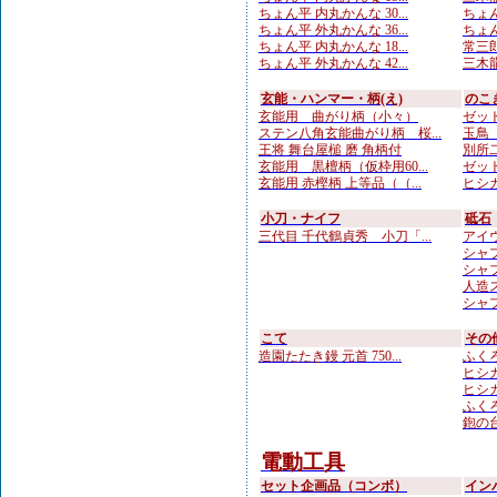
ちょん平 内丸かんな 30...
ちょん
ちょん平 外丸かんな 36...
ちょん
ちょん平 内丸かんな 18...
常三郎
ちょん平 外丸かんな 42...
三木龍
玄能・ハンマー・柄(え)
のこ
玄能用 曲がり柄（小々）
ゼット
ステン八角玄能曲がり柄 桜...
玉鳥 
王将 舞台屋槌 磨 角柄付
別所二
玄能用 黒檀柄（仮枠用60...
ゼット
玄能用 赤樫柄 上等品（（...
ヒシカ
小刀・ナイフ
砥石
三代目 千代鶴貞秀 小刀「...
アイウ
シャプト
シャプ
人造
シャプト
こて
その
造園たたき鏝 元首 750...
ふくろ
ヒシカ
ヒシカ
ふくろ
鉋の台
電動工具
セット企画品（コンボ）
イン