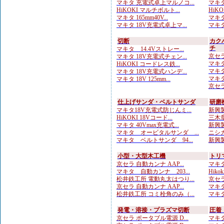
マキタ 充電式卓上マルノコ...
マキタ
HiKOKI マルチボルト...
HiK
マキタ 165mm40V...
マキタ
マキタ 18V充電式卓上マ...
マキタ
切断
カク
チ
マキタ 14.4Vストレー...
京セラ
マキタ 18V充電式チェン...
マキタ
HiKOKI コードレス鉄...
マキタ
マキタ 18V充電式ハンデ...
マキタ
マキタ 18V 125mm...
京セラ
仕上げサンダ・ベルトサンダ
研磨
マキタ18V充電式防じんミ...
新興製
HiKOKI 18Vコード...
三木章
マキタ 40Vmax充電式...
新興製
マキタ オービタルサンダ ...
ニシガ
マキタ ベルトサンダ 94...
新興製
小型・大型木工機
トリ
京セラ 自動カンナ AAP...
マキタ
マキタ 自動カンナ 203...
Hiko
松井鉄工所 電動丸太はつり...
京セラ
京セラ 自動カンナ AAP...
マキタ
松井鉄工所 コミ栓角のみ（...
マキタ
発電・溶接・プラズマ切断
圧着
京セラ ポータブル電源 D...
マキタ