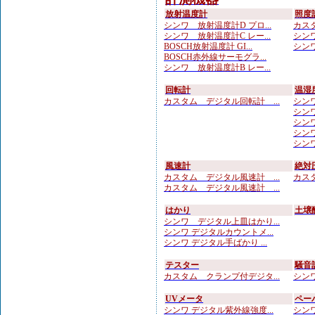
放射温度計
照度
シンワ 放射温度計D プロ...
カスタ
シンワ 放射温度計C レー...
シンワ
BOSCH放射温度計 GI...
シンワ
BOSCH赤外線サーモグラ...
シンワ 放射温度計B レー...
回転計
温湿
カスタム デジタル回転計 ...
シンワ
シンワ
シンワ
シンワ
シンワ
風速計
絶対
カスタム デジタル風速計 ...
カスタ
カスタム デジタル風速計 ...
はかり
土壌
シンワ デジタル上皿はかり...
シンワ デジタルカウントメ...
シンワ デジタル手ばかり ...
テスター
騒音
カスタム クランプ付デジタ...
シンワ
UVメータ
ペー
シンワ デジタル紫外線強度...
シンワ