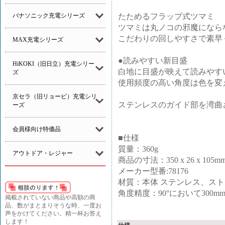
たためるフラップ式ツマミ
パナソニック充電シリーズ
ツマミは丸ノコの邪魔になら
こだわりの回しやすさで素早
MAX充電シリーズ
●読みやすい新目盛
HiKOKI（旧日立）充電シリー
白地に目盛が映えて読みやす
ズ
使用頻度の高い角度は色を変
京セラ（旧リョービ）充電シリ
ステンレスのガイド部を湾曲
ーズ
会員様向け特価品
■仕様
質量：360g
アウトドア・レジャー
商品の寸法：350 x 26 x 105m
メーカー型番:78176
材質：本体 ステンレス、スト
角度精度：90°において300m
掲載されていない商品や高額の商
品、数がまとまりそうな時、一度お
声をかけてください。精一杯お答え
します！