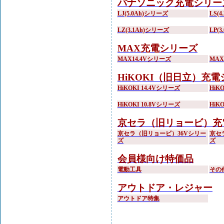
パナソニック充電シリー
LJ(5.0Ah)シリーズ
LS(
LZ(3.1Ah)シリーズ
LP(
MAX充電シリーズ
MAX14.4Vシリーズ
MA
HiKOKI（旧日立）充
HiKOKI 14.4Vシリーズ
HiK
HiKOKI 10.8Vシリーズ
HiK
京セラ（旧リョービ）充
京セラ（旧リョービ）36Vシリー
京セ
ズ
ズ
会員様向け特価品
電動工具
その
アウトドア・レジャー
アウトドア特集