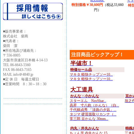
KS5100F
イド
特別価格￥30,600円
（税込33,660
特別
円）
■
販売事業者：
株式会社 柴商
■代表者：
柴田 潔
■所在地及び連絡先：
注目商品ピックアップ！
〒556-0005
大阪市浪速区日本橋 4-14-13
半値市！
TEL 06-6643-5560
FAX 06-6643-7165
特価セール品
MAIL info＠4840.jp
マキタ 軽快チップソー10...
マキタ 軽快チップソー10...
■定 休 日 毎週土曜日
■営業時間 8：30～18：30
大工道具
かんな・小かんな
豆か
スターエム NeoShar...
垣之作
高昇 寸八鉋（かんな）（白...
千代鶴貞秀 「淡路の夕凪」...
タジマ 硬質面取りカンナ（...
常三郎 豆かんな 30mm...
内丸・外丸かんな
特殊
ちょん平 内丸かんな 15...
三木龍 