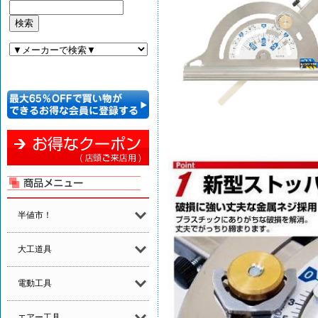
半値市！
大工道具
電動工具
エアー工具