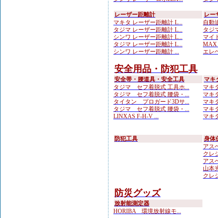
レーザー距離計
レー
マキタ レーザー距離計 L...
自動追
タジマ レーザー距離計 L...
タジマ
シンワ レーザー距離計 L...
マイト
タジマ レーザー距離計 L...
MAX
シンワ レーザー距離計 ...
エレベ
安全用品・防犯工具
安全帯・腰道具・安全工具
マキ
タジマ セフ着脱式 工具ホ...
マキタ
タジマ セフ着脱式 腰袋・...
マキタ
タイタン プロガード3Dサ...
マキタ
タジマ セフ着脱式 腰袋・...
マキタ
LINXAS F-H-V ...
マキタ
防犯工具
身体
アスベ
クレシ
アスベ
山本光学
クレシ
防災グッズ
放射能測定器
HORIBA 環境放射線モ...