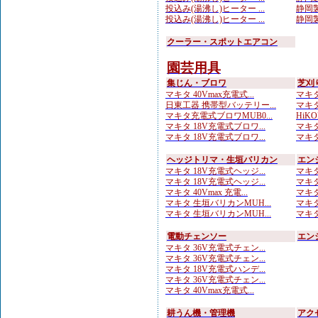
投込み(湯沸し)ヒーター ...
静岡製
投込み(湯沸し)ヒーター ...
静岡製
クーラー・スポットエアコン
園芸用具
集じん・ブロワ
芝刈
マキタ 40Vmax充電式...
マキタ
日東工器 携帯型バッテリー...
マキタ
マキタ充電式ブロワMUB0...
HiKO
マキタ 18V充電式ブロワ...
マキタ
マキタ 18V充電式ブロワ...
マキタ
ヘッジトリマ・生垣バリカン
エン
マキタ 18V充電式ヘッジ...
マキタ
マキタ 18V充電式ヘッジ...
マキタ
マキタ 40Vmax 充電...
マキタ
マキタ 生垣バリカンMUH...
マキタ
マキタ 生垣バリカンMUH...
マキタ
電動チェンソー
エン
マキタ 36V充電式チェン...
マキタ 36V充電式チェン...
マキタ 18V充電式ハンデ...
マキタ 36V充電式チェン...
マキタ 40Vmax充電式...
耕うん機・管理機
アク