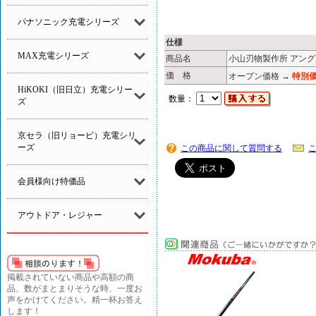
パナソニック充電シリーズ
仕様
MAX充電シリーズ
商品名
小山刃物製作所 アングル
価 格
オープン価格 →
特別価
HiKOKI（旧日立）充電シリー
数量：
ズ
京セラ（旧リョービ）充電シリ
ーズ
この商品に関して質問する
会員様向け特価品
アウトドア・レジャー
掲載されていない商品や高額の商
品、数がまとまりそうな時、一度お
声をかけてください。精一杯お答え
します！