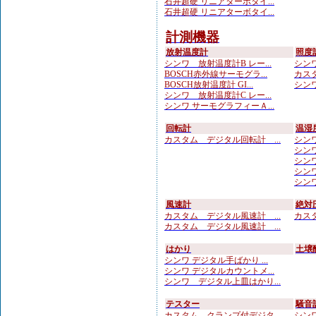
石井超硬 リニアターボタイ...
石井超硬 リニアターボタイ...
計測機器
放射温度計
照度
シンワ 放射温度計B レー...
シンワ
BOSCH赤外線サーモグラ...
カスタ
BOSCH放射温度計 GI...
シンワ
シンワ 放射温度計C レー...
シンワ サーモグラフィーＡ...
回転計
温湿
カスタム デジタル回転計 ...
シンワ
シンワ
シンワ
シンワ
シンワ
風速計
絶対
カスタム デジタル風速計 ...
カスタ
カスタム デジタル風速計 ...
はかり
土壌
シンワ デジタル手ばかり ...
シンワ デジタルカウントメ...
シンワ デジタル上皿はかり...
テスター
騒音
カスタム クランプ付デジタ...
シンワ