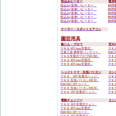
投込みヒーター
暖房
投込み(湯沸し)ヒーター ...
静岡製
投込み(湯沸し)ヒーター ...
静岡製
投込み(湯沸し)ヒーター ...
静岡製
投込み(湯沸し)ヒーター ...
静岡製
投込み(湯沸し)ヒーター ...
静岡製
クーラー・スポットエアコン
園芸用具
集じん・ブロワ
芝刈
マキタ 40Vmax充電式...
マキタ
日東工器 携帯型バッテリー...
HiKO
マキタ充電式ブロワMUB0...
マキタ
マキタ 40Vmax充電式...
マキタ 
マキタ 40Vmax充電式...
マキタ
ヘッジトリマ・生垣バリカン
エン
マキタ 36V充電式ヘッジ...
マキタ
マキタ 生垣バリカンMUH...
マキタ
HiKOKI 18Vコード...
マキタ
マキタ 生垣バリカンMUH...
マキタ
マキタ 18V充電式ヘッジ...
マキタ
電動チェンソー
エン
マキタ 36V充電式チェン...
マキタ 40Vmax充電式...
HiKOKI 18Vコード...