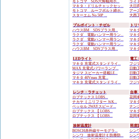
モトコマ SDS六角軸用ホ...
ライト
マキタ・ドリルチャックセッ...
大日商
モトコマ ルーフボルト締ホ...
アース
スターエム No.50P ...
大西工
ブルポイント・チゼル
トリ
ハウスBM SDSプラス用...
マキタ
ラクダ 電動ハンマー用ラン...
マキタ
ラクダ 電動ハンマー用ラン...
マキタ
ラクダ 電動ハンマー用ラン...
マキタ
ハウスBM SDSプラス用...
マキタ
LEDライト
電工
マキタ 充電式スタンドライ...
フジマ
MAX 充電式パワーランプ...
日動工
タジマ スピーカー搭載LE...
日動工
マキタ 40Vmax 充電...
日動工
マキタ 充電式スタンドライ...
フジマ
レンチ・ラチェット
台車
ロブテックス LOBS...
花岡車
ナカヤ ミニリフター ＮK...
マキタ
ベッセル 2WAYスピード...
ナンシ
ロブテックス 【 LOBS...
マキタ
ロブテックス 【 LOBS...
花岡車
放射温度計
照度
BOSCH赤外線サーモグラ...
シンワ
シンワ 放射温度計Ｅ防塵防...
シンワ