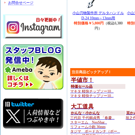
お問合せページ
小山刃物製作所 デルタハンドル
小山
D-24 10mm～13mm用
特別価格￥5,800円
（税込6,380
特別
円）
注目商品ピックアップ！
半値市！
特価セール品
マキタ 軽快チップソー10...
マキタ 軽快チップソー10...
大工道具
かんな・小かんな
豆か
三代目 千代鶴貞秀 「春慶...
垣之作
スターエム NeoShar...
リフォーム小鉋 36mm
タジマ ボードカンナ（ボー...