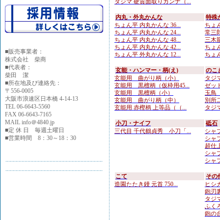
タジマ 硬質面取りカンナ（...
内丸・外丸かんな
特殊
ちょん平 内丸かんな 36...
ちょん
ちょん平 内丸かんな 24...
常三郎
ちょん平 内丸かんな 48...
三木龍
ちょん平 内丸かんな 42...
ちょん
■
販売事業者：
ちょん平 外丸かんな 12...
ちょん
株式会社 柴商
■代表者：
玄能・ハンマー・柄(え)
のこ
柴田 潔
玄能用 曲がり柄（小）
タジマ
■所在地及び連絡先：
玄能用 黒檀柄（仮枠用45...
ゼット
〒556-0005
玄能用 黒檀柄（小）
玉鳥 
大阪市浪速区日本橋 4-14-13
玄能用 曲がり柄（中）
別所二
TEL 06-6643-5560
玄能用 赤樫柄 上等品（（...
タジマ
FAX 06-6643-7165
MAIL info＠4840.jp
小刀・ナイフ
砥石
■定 休 日 毎週土曜日
三代目 千代鶴貞秀 小刀「...
シャプト
■営業時間 8：30～18：30
シャプ
超仕上
シャプ
シャプ
こて
その
造園たたき鏝 元首 750...
ヒシカ
鉋刃
タジマ
ふくろ
鉋の台