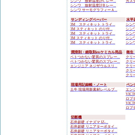
シンワ 放射温度計C レー...
カスタ
シンワ 放射温度計B レー...
シンワ サーモグラフィーＡ...
サンディングペーパー
水平
3M スティキット トライ...
シンワ
3M スティキット のり付...
シンワ
3M スティキット トライ...
シンワ
3M スティキット のり付...
シンワ
3M スティキット トライ...
シンワ
潤滑剤・錆取剤etcケミカル用品
衛生
ベトつかない驚異のスプレー...
クリー
ベトつかない驚異のスプレー...
クリー
エンジニア ネジザウルスリ...
クリー
クリー
クリー
現場用記録帳・ノート
ペン
土牛 現場用新素材レベルブ...
エンジ
VICTO
ロブテ
VICTO
ロブテ
切断機
石井超硬 イナズマ IZ-...
石井超硬 リニアターボタイ...
石井超硬 リニアターボタイ...