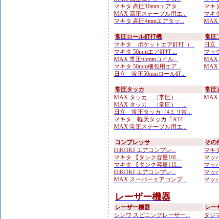
マキタ 高圧10mmエアタ...
マキタ
MAX 高圧ステープル用エ...
マキタ
マキタ 高圧4mmエアタッ...
MAX
常圧ロール釘打機
常圧
マキタ ポケットエア釘打（...
日立 
マキタ 50mmエア釘打 ...
マック
MAX 常圧65mmコイル...
MAX
マキタ 50mm梱包用エア...
MAX
日立 常圧50mmロール釘...
常圧タッカ
常圧
MAX タッカ （常圧） ...
MAX
MAX タッカ （常圧） ...
日立 常圧タッカ（4ミリ常...
マキタ 軽天タッカ「AT4...
MAX 常圧ステープル用エ...
コンプレッサ
その
HiKOKI エアコンプレ...
マキタ
マキタ 【タンク容量16L...
マッハ
マキタ 【タンク容量11L...
マッハ
HiKOKI エアコンプレ...
マッハ
MAX スーパーエアコンプ...
マッハ
レーザー機器
レーザー機器
レー
シンワ スピニングレーザー...
タジマ