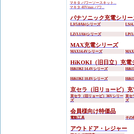
マキタ パワーソースキット...
マキタ 40Vmax パワ...
パナソニック充電シリー
LJ(5.0Ah)シリーズ
LS(
LZ(3.1Ah)シリーズ
LP(
MAX充電シリーズ
MAX14.4Vシリーズ
MA
HiKOKI（旧日立）充
HiKOKI 14.4Vシリーズ
HiK
HiKOKI 10.8Vシリーズ
HiK
京セラ（旧リョービ）充
京セラ（旧リョービ）36Vシリー
京セ
ズ
ズ
会員様向け特価品
電動工具
その
アウトドア・レジャー