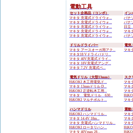
電動工具
セット企画品（コンボ）
イン
マキタ 充電式ドライウォ...
パナソ
マキタ 充電式ドライウォ...
パナソ
マキタ 充電式ドライウォ...
日立 
マキタ 充電式ドライウォ...
マキタ
マキタ 充電式ドライウォ...
パナソ
ドリルドライバー
電気
マキタ アースオーガ用アク...
マキタ 
マキタ18 Vドライバドリ...
マキタ 40V充電式ドライ...
マキタ 18V充電式アング...
マキタ 7.2V 充電式ペ...
電気ドリル（大型13mm）
スク
HiKOKI 木工用電気ド...
マキタ
マキタ 13mmドリル D...
マキタ
HiKOKI 正逆転木工用...
マキタ
マキタ 電気ドリル 630...
HiK
HiKOKI マルチボルト...
マキタ
ハンマドリル
震動
HiKOKI ハンマドリル...
マキタ
マキタ 14.4V 18m...
マキタ
マキタ 充電式ハンマドリル...
マキタ
HiKOKI ロータリハン...
HiKOK
マキタ 40Vmax 28...
HiKO