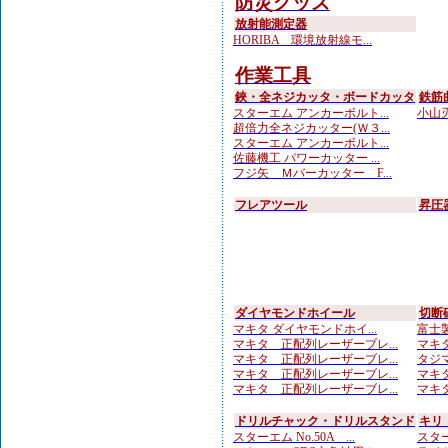
防災グッズ
放射能測定器
HORIBA 環境放射線モ...
作業工具
鋏・全ネジカッタ・ボードカッタ
鉄筋
スターエム アンカーボルト...
小山刃
超倍力全ネジカッター(Ｗ３...
スターエム アンカーボルト...
佐藤機工 パワーカッター ...
フジ矢 Ｍバーカッター F...
フレアツール
昇圧
ダイヤモンドホイール
切断
マキタ ダイヤモンドホイ...
富士製
マキタ 正配列レーザーブレ...
マキタ
マキタ 正配列レーザーブレ...
タジマ
マキタ 正配列レーザーブレ...
マキタ
マキタ 正配列レーザーブレ...
マキタ
ドリルチャック・ドリルスタンド
キリ
スターエム No.50A ...
スター