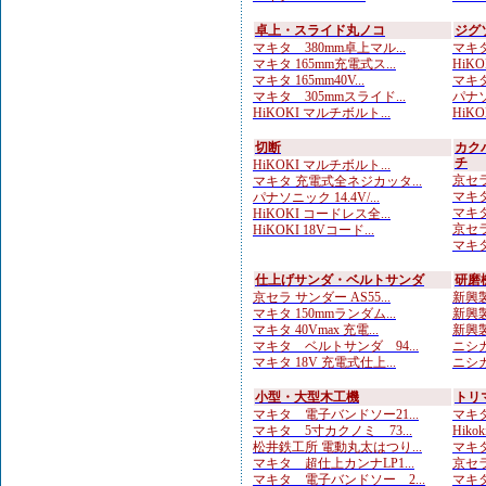
卓上・スライド丸ノコ
ジグ
マキタ 380mm卓上マル...
マキタ
マキタ 165mm充電式ス...
HiK
マキタ 165mm40V...
マキタ
マキタ 305mmスライド...
パナソ
HiKOKI マルチボルト...
HiKO
切断
カク
チ
HiKOKI マルチボルト...
京セラ
マキタ 充電式全ネジカッタ...
マキタ
パナソニック 14.4V/...
マキタ
HiKOKI コードレス全...
京セラ
HiKOKI 18Vコード...
マキタ
仕上げサンダ・ベルトサンダ
研磨
京セラ サンダー AS55...
新興製
マキタ 150mmランダム...
新興製
マキタ 40Vmax 充電...
新興製
マキタ ベルトサンダ 94...
ニシガ
マキタ 18V 充電式仕上...
ニシガ
小型・大型木工機
トリ
マキタ 電子バンドソー21...
マキタ
マキタ 5寸カクノミ 73...
Hiko
松井鉄工所 電動丸太はつり...
マキタ
マキタ 超仕上カンナLP1...
京セラ
マキタ 電子バンドソー 2...
マキタ