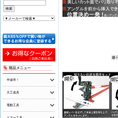
半値市！
大工道具
電動工具
エアー工具