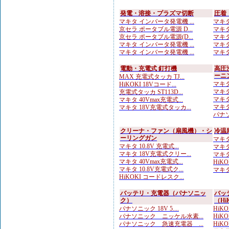
発電・溶接・プラズマ切断
圧着
マキタ インバータ発電機 ...
マキタ
京セラ ポータブル電源 D...
マキタ
京セラ ポータブル電源(D...
マキタ
マキタ インバータ発電機 ...
マキタ
マキタ インバータ発電機 ...
マキタ
電動・充電式 釘打機
高圧
ーニ
MAX 充電式タッカ TJ...
マキタ
HiKOKI 18Vコード...
マキタ
充電式タッカ ST113D...
マキタ
マキタ 40Vmax充電式...
マキタ
マキタ 18V充電式タッカ...
パナソ
クリーナ・ファン（扇風機）・シ
冷温
ーリングガン
マキタ
マキタ 10.8V 充電式...
マキタ
マキタ 18V充電式クリー...
マキタ
マキタ 40Vmax充電式...
HiK
マキタ 10.8V充電式ク...
マキタ 
HiKOKI コードレスク...
バッテリ・充電器（パナソニッ
バッ
ク）
（Hi
パナソニック 18V 5....
HiKO
パナソニック ニッケル水素...
HiK
パナソニック 急速充電器 ...
HiK