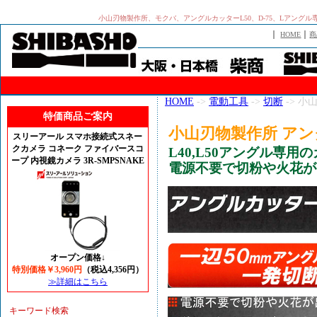
小山刃物製作所、モクバ、アングルカッターL50、D-75、Lアン
｜
｜
HOME
商
HOME
->
電動工具
->
切断
-> 小
特価商品ご案内
小山刃物製作所 アング
スリーアール スマホ接続式スネー
クカメラ コネーク ファイバースコ
L40,L50アングル専
ープ 内視鏡カメラ 3R-SMPSNAKE
電源不要で切粉や火花が
オープン価格↓
特別価格￥3,960円
（税込4,356円）
≫詳細はこちら
キーワード検索