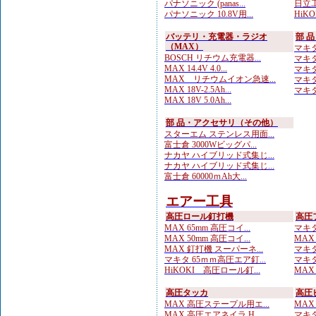
パナソニック (panas...
日立工
パナソニック 10.8V用...
HiKOK
バッテリ・充電器・ラジオ
部 
（MAX）
マキタ
BOSCH リチウム充電器...
マキタ
MAX 14.4V 4.0...
マキタ
MAX リチウムイオン急速...
マキタ
MAX 18V-2.5Ah...
マキタ
MAX 18V 5.0Ah...
部 品・アクセサリ（その他）
スターエム ステンレス用面...
富士倉 3000Wビッグパ...
ナカヤ ハイブリッド式集じ...
ナカヤ ハイブリッド式集じ...
富士倉 60000ｍAh大...
エアー工具
高圧ロール釘打機
高圧
MAX 65mm 高圧コイ...
マキタ
MAX 50mm 高圧コイ...
MAX
MAX 釘打機 スーパーネ...
マキタ
マキタ 65ｍｍ高圧エア釘...
マキタ
HiKOKI 高圧ロール釘...
MAX
高圧タッカ
高圧
MAX 高圧ステープル用エ...
MAX
MAX 高圧エアネイラ H...
マキタ