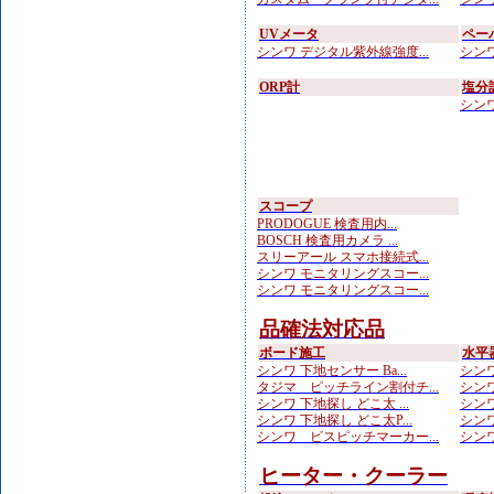
UVメータ
ペー
シンワ デジタル紫外線強度...
シンワ
ORP計
塩分
シンワ
スコープ
PRODOGUE 検査用内...
BOSCH 検査用カメラ ...
スリーアール スマホ接続式...
シンワ モニタリングスコー...
シンワ モニタリングスコー...
品確法対応品
ボード施工
水平
シンワ 下地センサー Ba...
シンワ
タジマ ピッチライン割付チ...
シンワ
シンワ 下地探し どこ太 ...
シンワ
シンワ 下地探し どこ太P...
シンワ
シンワ ビスピッチマーカー...
シンワ
ヒーター・クーラー