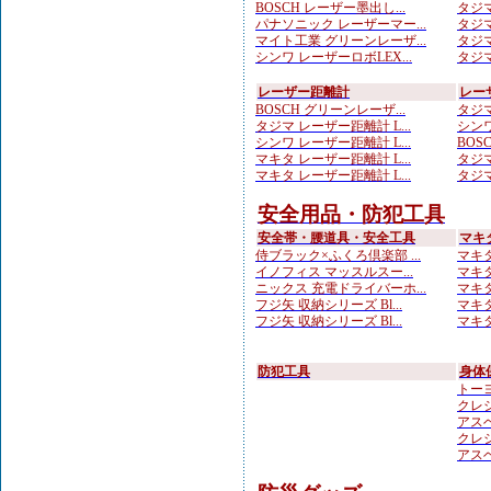
BOSCH レーザー墨出し...
タジマ
パナソニック レーザーマー...
タジマ
マイト工業 グリーンレーザ...
タジマ
シンワ レーザーロボLEX...
タジマ
レーザー距離計
レー
BOSCH グリーンレーザ...
タジマ
タジマ レーザー距離計 L...
シンワ
シンワ レーザー距離計 L...
BOS
マキタ レーザー距離計 L...
タジマ
マキタ レーザー距離計 L...
タジマ
安全用品・防犯工具
安全帯・腰道具・安全工具
マキ
侍ブラック×ふくろ倶楽部 ...
マキタ
イノフィス マッスルスー...
マキタ
ニックス 充電ドライバーホ...
マキタ
フジ矢 収納シリーズ Bl...
マキタ
フジ矢 収納シリーズ Bl...
マキタ
防犯工具
身体
トーヨ
クレシ
アスベ
クレシ
アスベ