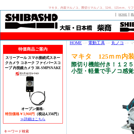
マキタ、内装マルノコ、際切りマルノコ、5241、125ｍｍ、
｜
｜
HOME
商
HOME
->
電動工具
->
丸ノコ
->
特価商品ご案内
マキタ 125ｍｍ内
スリーアール スマホ接続式スネー
クカメラ コネーク ファイバースコ
際切り機能付き！１２５
ープ 内視鏡カメラ 3R-SMPSNAKE
小型・軽量で手ノコ感覚
オープン価格↓
特別価格￥3,960円
（税込4,356円）
≫詳細はこちら
キーワード検索