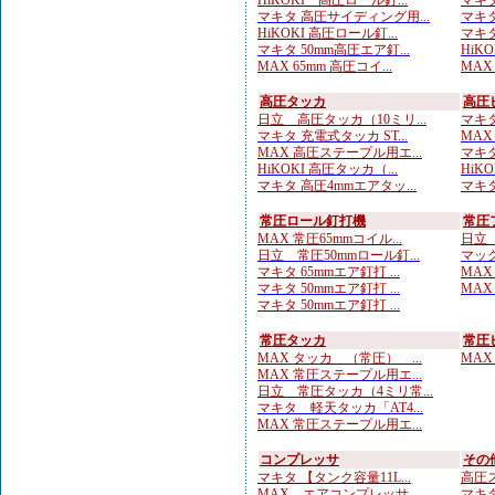
HiKOKI 高圧ロール釘...
マキタ
マキタ 高圧サイディング用...
マキタ
HiKOKI 高圧ロール釘...
マキタ
マキタ 50mm高圧エア釘...
HiKO
MAX 65mm 高圧コイ...
MAX
高圧タッカ
高圧
日立 高圧タッカ（10ミリ...
マキタ
マキタ 充電式タッカ ST...
MAX
MAX 高圧ステープル用エ...
マキタ
HiKOKI 高圧タッカ（...
HiK
マキタ 高圧4mmエアタッ...
マキタ
常圧ロール釘打機
常圧
MAX 常圧65mmコイル...
日立 
日立 常圧50mmロール釘...
マック
マキタ 65mmエア釘打 ...
MAX
マキタ 50mmエア釘打 ...
MAX
マキタ 50mmエア釘打 ...
常圧タッカ
常圧
MAX タッカ （常圧） ...
MAX
MAX 常圧ステープル用エ...
日立 常圧タッカ（4ミリ常...
マキタ 軽天タッカ「AT4...
MAX 常圧ステープル用エ...
コンプレッサ
その
マキタ 【タンク容量11L...
高圧ス
MAX エアコンプレッサ ...
マキタ