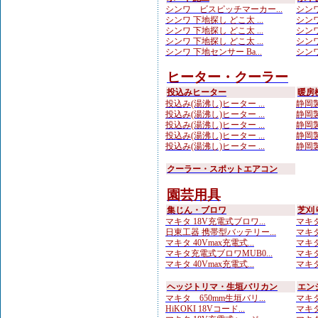
シンワ ビスピッチマーカー...
シンワ
シンワ 下地探し どこ太 ...
シンワ
シンワ 下地探し どこ太 ...
シンワ
シンワ 下地探し どこ太 ...
シンワ
シンワ 下地センサー Ba...
シンワ
ヒーター・クーラー
投込みヒーター
暖房
投込み(湯沸し)ヒーター ...
静岡製
投込み(湯沸し)ヒーター ...
静岡製
投込み(湯沸し)ヒーター ...
静岡製
投込み(湯沸し)ヒーター ...
静岡製
投込み(湯沸し)ヒーター ...
静岡製
クーラー・スポットエアコン
園芸用具
集じん・ブロワ
芝刈
マキタ 18V充電式ブロワ...
マキタ
日東工器 携帯型バッテリー...
マキタ 
マキタ 40Vmax充電式...
マキタ
マキタ充電式ブロワMUB0...
マキタ
マキタ 40Vmax充電式...
マキタ
ヘッジトリマ・生垣バリカン
エン
マキタ 650mm生垣バリ...
マキタ
HiKOKI 18Vコード...
マキタ