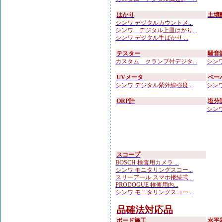
はかり
土壌
シンワ デジタルカウントメ...
シンワ デジタル上皿はかり...
シンワ デジタル手ばかり ...
テスター
騒音
カスタム クランプ付デジタ...
シンワ
UVメータ
ペー
シンワ デジタル紫外線強度...
シンワ
ORP計
塩分
シンワ
スコープ
BOSCH 検査用カメラ ...
シンワ モニタリングスコー...
スリーアール スマホ接続式...
PRODOGUE 検査用内...
シンワ モニタリングスコー...
品確法対応品
ボード施工
水平