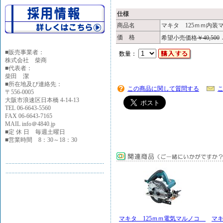
仕様
商品名
マキタ 125ｍｍ内装
価 格
希望小売価格
￥40,500
■
販売事業者：
数量：
株式会社 柴商
■代表者：
柴田 潔
■所在地及び連絡先：
この商品に関して質問する
〒556-0005
大阪市浪速区日本橋 4-14-13
TEL 06-6643-5560
FAX 06-6643-7165
MAIL info＠4840.jp
■定 休 日 毎週土曜日
■営業時間 8：30～18：30
マキタ 125ｍｍ電気マルノコ
マキ