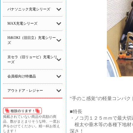
パナソニック充電シリーズ
MAX充電シリーズ
HiKOKI（旧日立）充電シリー
ズ
京セラ（旧リョービ）充電シリ
ーズ
会員様向け特価品
アウトドア・レジャー
“手のこ感覚”の軽量コンパ
■特長
掲載されていない商品や高額の商
・ノコ刃１２５ｍｍで最大切
品、数がまとまりそうな時、一度お
根太や垂木等の各種下地材
声をかけてください。精一杯お答え
深さ！
します！