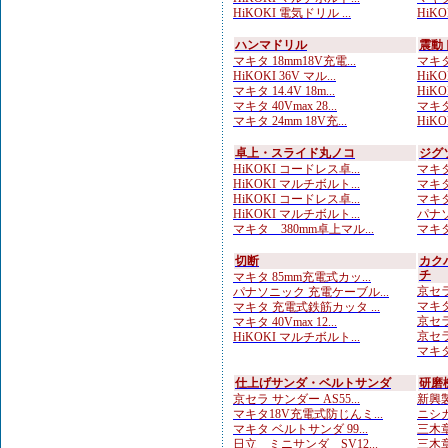
HiKOKI 電気ドリル ...
HiK
ハンマドリル
震動
マキタ 18mm18V充電...
マキタ
HiKOKI 36V マル...
HiKO
マキタ 14.4V 18m...
HiKOK
マキタ 40Vmax 28...
マキタ
マキタ 24mm 18V充...
HiKOK
卓上・スライド丸ノコ
ジグ
HiKOKI コードレス卓...
マキタ
HiKOKI マルチボルト...
マキタ
HiKOKI コードレス卓...
マキタ
HiKOKI マルチボルト...
パナソ
マキタ 380mm卓上マル...
マキタ
切断
カク
チ
マキタ 85mm充電式カッ...
京セラ
パナソニック 充電ケーブル...
マキタ
マキタ 充電式鉄筋カッタ ...
京セラ
マキタ 40Vmax 12...
京セラ
HiKOKI マルチボルト...
マキタ
仕上げサンダ・ベルトサンダ
研磨
京セラ サンダー AS55...
新興製
マキタ18V充電式防じんミ...
ニシガ
マキタ ベルトサンダ 99...
三木章
日立 ミニサンダ SV12...
三木章