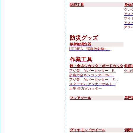
防犯工具
身体
クレシ
アスベ
マイト
アスベ
アスベ
防災グッズ
放射能測定器
HORIBA 環境放射線モ...
作業工具
鋏・全ネジカッタ・ボードカッタ
鉄筋
フジ矢 Ｍバーカッター F...
小山刃
超倍力全ネジカッター(Ｗ3...
フジ矢 Ｍバーカッター Ｆ...
スターエム アンカーボルト...
土牛 倍力Wカッター
フレアツール
昇圧
ダイヤモンドホイール
切断