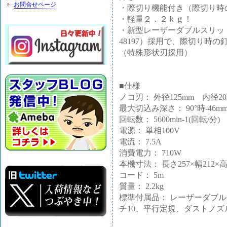
お問合せページ
・際切り機能付き（際切り時
・軽量２．２ｋｇ！
・新型レーザーダブルスリッ
48197）採用で、際切り時
（特殊形状刃採用）
■仕様
ノコ刃： 外径125mm 内径20
最大切込み深さ： 90°時-46mm 
回転数： 5600min-1(回転/分)
電源： 単相100V
電流： 7.5A
消費電力： 710W
本機寸法： 長さ257×幅212×高
コード： 5m
質量： 2.2kg
標準付属品： レーザーダブルス
チ10、平行定規、ダストノズ