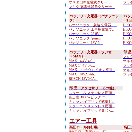
マキタ 18V充電式クリー...
マキタ
マキタ 充電式背負クリーナ...
バッテリ・充電器（パナソニッ
バッ
ク）
（Hi
パナソニック 急速充電器 ...
HiKO
パナソニック 工事用充電ワ...
HiKOK
パナソニック 28.8V ...
HiKO
パナソニック (panas...
HiKO
パナソニック 18V 5....
HiKOK
バッテリ・充電器・ラジオ
部 
（MAX）
マキタ
MAX 14.4V 4.0...
マキタ
MAX 14.4V 5.0...
マキタ
MAX リチウムイオン充電...
マキタ
MAX 18V-2.5Ah...
マキタ
BOSCH 18V6.0A...
部 品・アクセサリ（その他）
スターエム ステンレス用面...
富士倉 3000Wビッグパ...
ナカヤ ハイブリッド式集じ...
スターエム ステンレス用面...
ナカヤ ハイブリッド集じん...
エアー工具
高圧ロール釘打機
高圧