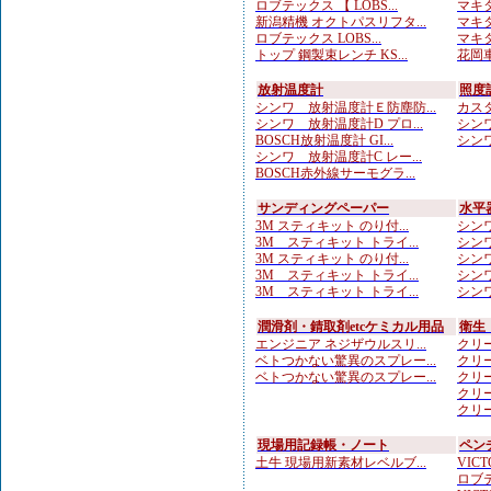
ロブテックス 【 LOBS...
マキタ
新潟精機 オクトパスリフタ...
マキタ
ロブテックス LOBS...
マキタ
トップ 鋼製束レンチ KS...
花岡車
放射温度計
照度
シンワ 放射温度計Ｅ防塵防...
カスタ
シンワ 放射温度計D プロ...
シンワ
BOSCH放射温度計 GI...
シンワ
シンワ 放射温度計C レー...
BOSCH赤外線サーモグラ...
サンディングペーパー
水平
3M スティキット のり付...
シンワ
3M スティキット トライ...
シンワ
3M スティキット のり付...
シンワ
3M スティキット トライ...
シンワ
3M スティキット トライ...
シンワ
潤滑剤・錆取剤etcケミカル用品
衛生
エンジニア ネジザウルスリ...
クリー
ベトつかない驚異のスプレー...
クリー
ベトつかない驚異のスプレー...
クリー
クリー
クリー
現場用記録帳・ノート
ペン
土牛 現場用新素材レベルブ...
VICTO
ロブテ