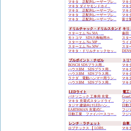
マキタ 正配列レーザーブレ...
マキタ
マキタ ダイヤモンドホイ...
マキタ
マキタ 正配列レーザーブレ...
マキタ
マキタ 正配列レーザーブレ...
マキタ
マキタ 正配列レーザーブレ...
富士製
ドリルチャック・ドリルスタンド
キリ
スターエム No.50A ...
粂田（
モトコマ SDS六角軸用ホ...
スター
スターエム No.50P ...
ライト
スターエム No.50W ...
スター
マキタ・ドリルチャックセッ...
DENS
ブルポイント・チゼル
トリ
BOSCH SDSプラス用...
マキタ
ハウスBM SDSプラス用...
マキタ
ハウスBM SDSプラス用...
マキタ
ラクダ 電動ハンマー用ラン...
マキタ
ハウスBM SDSプラス用...
マキタ
LEDライト
電工
パナソニック 工事用 充電...
Gran
マキタ 充電式スタンドライ...
フジマ
タジマ 建築向けLEDハン...
日動工
EARTHMAN 充電式C...
フジマ
日動工業 ファイバースコー...
フジマ
レンチ・ラチェット
台車
ロブテックス 【 LOBS...
マキタ