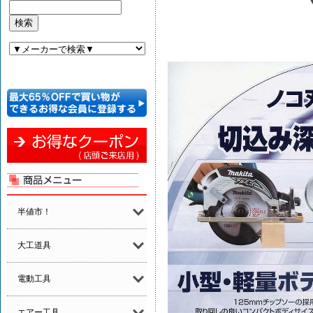
半値市！
大工道具
電動工具
エアー工具