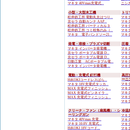
マキタ 40Vmax充電式...
ニシガ
小型・大型木工機
トリ
松井鉄工所 電動丸太はつり...
マキタ
京セラ 自動カンナ AAP...
マキタ
松井鉄工所 バーティカル３
マキタ
松井鉄工所 コミ栓角のみ（...
マキタ
マキタ 電子バンドソー21...
マキタ
発電・溶接・プラズマ切断
圧着
マキタ インバータ発電機 ...
マキタ
京セラ ポータブル電源 D...
マキタ
京セラ ポータブル電源 D...
マキタ
日動工業 ACポータブル電...
マキタ
マキタ インバータ発電機 ...
マキタ
電動・充電式 釘打機
高圧
ーニ
HiKOKIコードレスばら...
マキタ
マキタ 18V充電式タッカ...
マキタ
MAX 充電式フィニッシュ...
マキタ
MAX 充電式ピンネイラ ...
マキタ
MAX 充電式フィニッシュ...
マキタ
クリーナ・ファン（扇風機）・シ
冷温
ーリングガン
マキタ
マキタ 40Vmax 充電...
マキタ
マキタ 10.8V 充電式...
マキタ
HiKOKI 18Vコード...
マキタ