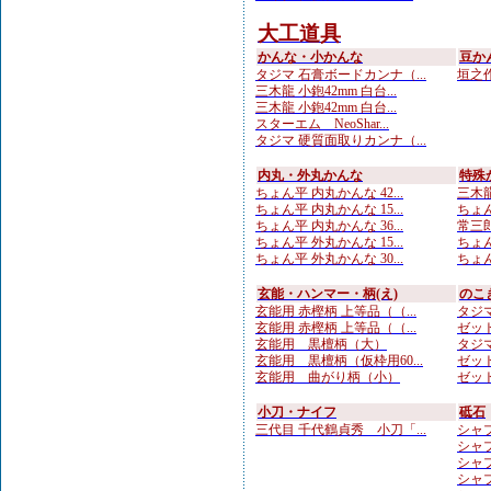
大工道具
かんな・小かんな
豆か
タジマ 石膏ボードカンナ（...
垣之作
三木龍 小鉋42mm 白台...
三木龍 小鉋42mm 白台...
スターエム NeoShar...
タジマ 硬質面取りカンナ（...
内丸・外丸かんな
特殊
ちょん平 内丸かんな 42...
三木龍
ちょん平 内丸かんな 15...
ちょん
ちょん平 内丸かんな 36...
常三郎
ちょん平 外丸かんな 15...
ちょん
ちょん平 外丸かんな 30...
ちょん
玄能・ハンマー・柄(え)
のこ
玄能用 赤樫柄 上等品（（...
タジマ
玄能用 赤樫柄 上等品（（...
ゼット
玄能用 黒檀柄（大）
タジマ
玄能用 黒檀柄（仮枠用60...
ゼット
玄能用 曲がり柄（小）
ゼット
小刀・ナイフ
砥石
三代目 千代鶴貞秀 小刀「...
シャプト
シャプト
シャプ
シャプ