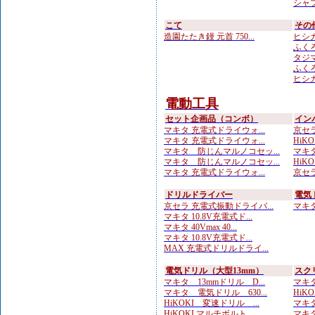
シャプ
こて
その
造園たたき鏝 元首 750...
ヒシカ
ふくろ
タジマ
ふくろ
ヒシカ
電動工具
セット企画品（コンボ）
イン
マキタ 充電式ドライウォ...
京セラ
マキタ 充電式ドライウォ...
HiKOK
マキタ 防じんマルノコセッ...
マキタ 
マキタ 防じんマルノコセッ...
HiKOK
マキタ 充電式ドライウォ...
京セラ
ドリルドライバー
電気
京セラ 充電式振動ドライバ...
マキタ 
マキタ 10.8V充電式ド...
マキタ 40Vmax 40...
マキタ 10.8V充電式ド...
MAX 充電式ドリルドライ...
電気ドリル（大型13mm）
スク
マキタ 13mmドリル D...
マキタ
マキタ 電気ドリル 630...
HiK
HiKOKI 変速ドリル ...
マキタ
HiKOKI マルチボルト...
マキタ