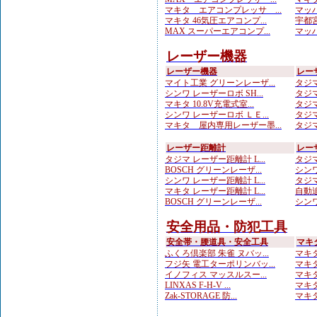
マキタ エアコンプレッサ ...
マッハ
マキタ 46気圧エアコンプ...
宇都宮
MAX スーパーエアコンプ...
マッハ
レーザー機器
レーザー機器
レー
マイト工業 グリーンレーザ...
タジマ
シンワ レーザーロボ SH...
タジマ
マキタ 10.8V充電式室...
タジマ
シンワ レーザーロボ ＬＥ...
タジマ
マキタ 屋内専用レーザー墨...
タジマ
レーザー距離計
レー
タジマ レーザー距離計 L...
タジマ
BOSCH グリーンレーザ...
シンワ
シンワ レーザー距離計 L...
タジマ
マキタ レーザー距離計 L...
自動追
BOSCH グリーンレーザ...
シンワ
安全用品・防犯工具
安全帯・腰道具・安全工具
マキ
ふくろ倶楽部 朱雀 ヌバッ...
マキタ
フジ矢 電工ターポリンバッ...
マキタ
イノフィス マッスルスー...
マキタ
LINXAS F-H-V ...
マキタ
Zak-STORAGE 防...
マキタ