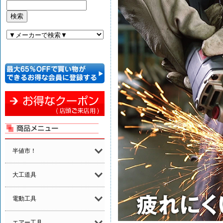
半値市！
大工道具
電動工具
エアー工具