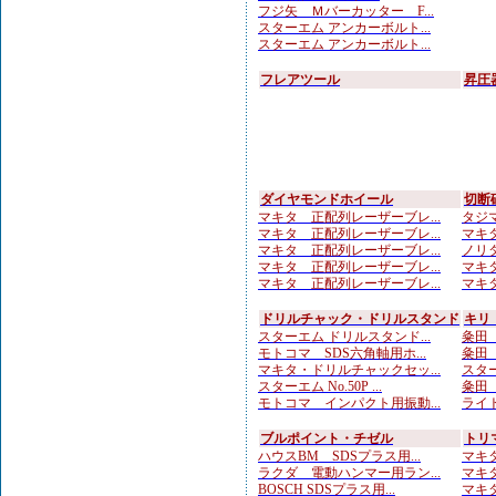
フジ矢 Ｍバーカッター F...
スターエム アンカーボルト...
スターエム アンカーボルト...
フレアツール
昇圧
ダイヤモンドホイール
切断
マキタ 正配列レーザーブレ...
タジマ
マキタ 正配列レーザーブレ...
マキタ
マキタ 正配列レーザーブレ...
ノリタ
マキタ 正配列レーザーブレ...
マキタ
マキタ 正配列レーザーブレ...
マキタ
ドリルチャック・ドリルスタンド
キリ
スターエム ドリルスタンド...
粂田（
モトコマ SDS六角軸用ホ...
粂田（
マキタ・ドリルチャックセッ...
スター
スターエム No.50P ...
粂田（
モトコマ インパクト用振動...
ライト
ブルポイント・チゼル
トリ
ハウスBM SDSプラス用...
マキタ
ラクダ 電動ハンマー用ラン...
マキタ
BOSCH SDSプラス用...
マキタ