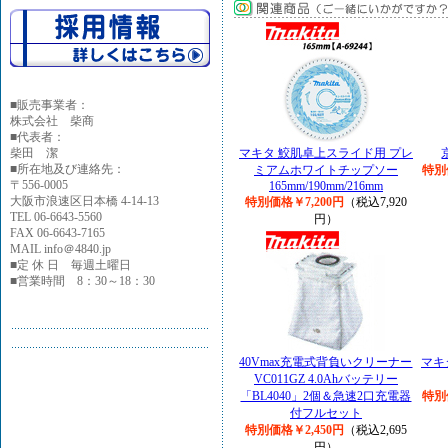
■
販売事業者：
株式会社 柴商
■代表者：
柴田 潔
マキタ 鮫肌卓上スライド用 プレ
■所在地及び連絡先：
ミアムホワイトチップソー
特別
〒556-0005
165mm/190mm/216mm
大阪市浪速区日本橋 4-14-13
特別価格￥7,200円
（税込7,920
TEL 06-6643-5560
円）
FAX 06-6643-7165
MAIL info＠4840.jp
■定 休 日 毎週土曜日
■営業時間 8：30～18：30
40Vmax充電式背負いクリーナー
マキ
VC011GZ 4.0Ahバッテリー
「BL4040」2個＆急速2口充電器
特別
付フルセット
特別価格￥2,450円
（税込2,695
円）