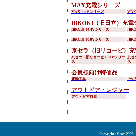
MAX充電シリーズ
MAX14.4Vシリーズ
MA
HiKOKI（旧日立）充
HiKOKI 14.4Vシリーズ
HiK
HiKOKI 10.8Vシリーズ
HiK
京セラ（旧リョービ）充
京セラ（旧リョービ）36Vシリー
京セ
ズ
ズ
会員様向け特価品
電動工具
その
アウトドア・レジャー
アウトドア特集
Copyright c Since 200