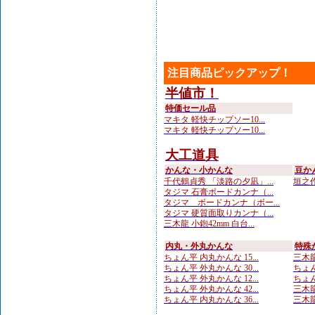
注目商品ピックアップ！
半値市！
特価セール品
マキタ 軽快チップソー10...
マキタ 軽快チップソー10...
大工道具
かんな・小かんな
豆か
千代鶴貞秀 「淡路の夕凪」...
垣之作
タジマ 石膏ボードカンナ（...
タジマ ボードカンナ（ボー...
タジマ 硬質面取りカンナ（...
三木龍 小鉋42mm 白台...
内丸・外丸かんな
特殊
ちょん平 内丸かんな 15...
三木龍 
ちょん平 外丸かんな 30...
ちょん
ちょん平 外丸かんな 12...
ちょん
ちょん平 外丸かんな 42...
三木龍
ちょん平 内丸かんな 36...
三木龍