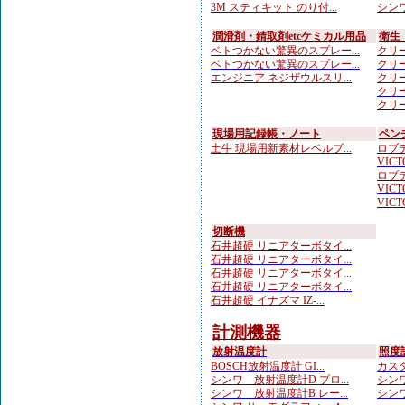
3M スティキット のり付...
シンワ
潤滑剤・錆取剤etcケミカル用品
衛生
ベトつかない驚異のスプレー...
クリー
ベトつかない驚異のスプレー...
クリー
エンジニア ネジザウルスリ...
クリー
クリー
クリー
現場用記録帳・ノート
ペン
土牛 現場用新素材レベルブ...
ロブテ
VICTO
ロブテ
VICTO
VICTO
切断機
石井超硬 リニアターボタイ...
石井超硬 リニアターボタイ...
石井超硬 リニアターボタイ...
石井超硬 リニアターボタイ...
石井超硬 イナズマ IZ-...
計測機器
放射温度計
照度
BOSCH放射温度計 GI...
カスタ
シンワ 放射温度計D プロ...
シンワ
シンワ 放射温度計B レー...
シンワ