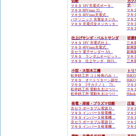
切断
カク
チ
マキタ 18V充電式ポータ...
マキタ
マキタ 80Vmax 35...
マキタ
マキタ 40Vmax充電式...
マキタ
パナソニック 充電全ネジカ...
マキタ
マキタ 充電式全ネジカッタ...
マキタ
仕上げサンダ・ベルトサンダ
研磨
マキタ 18V 充電式仕上...
三木章
マキタ 40Vmax充電式...
新興製
京セラ 電子サンダー AS...
新興製
マキタ ランダムオービット...
マキタ
マキタ 仕上サンダ BO3...
三木章
小型・大型木工機
トリ
松井鉄工所 コミ栓角のみ（...
HiKO
マキタ オートリターン超仕...
HiKO
マキタ 5寸カクノミ 73...
マキタ
松井鉄工所 電動丸太はつり...
マキタ
松井鉄工所 電動丸太はつり...
Hiko
発電・溶接・プラズマ切断
圧着
京セラ ポータブル電源 D...
マキタ
マキタ インバータ発電機 ...
マキタ
マキタ インバータ発電機 ...
マキタ
京セラ ポータブル電源 D...
マキタ
マキタ インバータ発電機 ...
マキタ