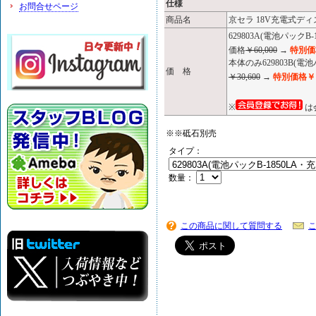
仕様
お問合せページ
商品名
京セラ 18V充電式ディ
629803A(電池パック
価格
￥60,000
→
特別価格
本体のみ629803B
価 格
￥30,600
→
特別価格￥1
※
は
※※砥石別売
タイプ：
数量：
この商品に関して質問する