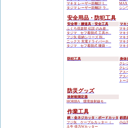
マキタ レーザー距離計 L...
MA
タジマ レーザー距離計 ラ...
シンワ
安全用品・防犯工具
安全帯・腰道具・安全工具
マキ
ふくろ倶楽部 伝説 のみ差...
マキタ
タジマ セフ着脱式 工具ホ...
マキタ
フジ矢 収納シリーズ Bl...
マキタ
ニックス 充電ドライバーホ...
マキタ
タジマ セフ着脱式 腰袋・...
マキタ
防犯工具
身体
クレシ
クレシ
アスベ
アスベ
トーヨ
防災グッズ
放射能測定器
HORIBA 環境放射線モ...
作業工具
鋏・全ネジカッタ・ボードカッタ
鉄筋
フジ矢 ケーブルカッター（...
小山刃
土牛 倍力Wカッター