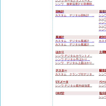
シンワ サーモグラフィーＡ...
シンワ 放射温度計Ｅ防塵防...
回転計
温湿
カスタム デジタル回転計 ...
シンワ
シンワ
シンワ
シンワ
シンワ 
風速計
絶対
カスタム デジタル風速計 ...
カスタ
カスタム デジタル風速計 ...
はかり
土壌
シンワ デジタルカウントメ...
シンワ デジタル手ばかり ...
シンワ デジタル上皿はかり...
テスター
騒音
カスタム クランプ付デジタ...
シンワ
UVメータ
ペー
シンワ デジタル紫外線強度...
シンワ
ORP計
塩分
シンワ