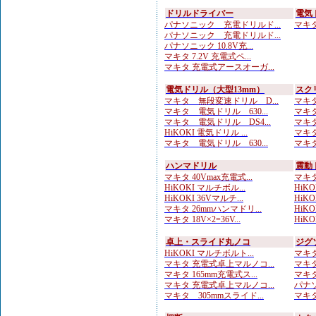
ドリルドライバー
電気
パナソニック 充電ドリルド...
マキタ 
パナソニック 充電ドリルド...
パナソニック 10.8V充...
マキタ 7.2V 充電式ペ...
マキタ 充電式アースオーガ...
電気ドリル（大型13mm）
スク
マキタ 無段変速ドリル D...
マキタ
マキタ 電気ドリル 630...
マキタ
マキタ 電気ドリル DS4...
マキタ
HiKOKI 電気ドリル ...
マキタ
マキタ 電気ドリル 630...
マキタ
ハンマドリル
震動
マキタ 40Vmax充電式...
マキタ
HiKOKI マルチボル...
HiKOK
HiKOKI 36Vマルチ...
HiKOK
マキタ 26mmハンマドリ...
HiKOK
マキタ 18V×2=36V...
HiKOK
卓上・スライド丸ノコ
ジグ
HiKOKI マルチボルト...
マキタ
マキタ 充電式卓上マルノコ...
マキタ
マキタ 165mm充電式ス...
マキタ
マキタ 充電式卓上マルノコ...
パナソ
マキタ 305mmスライド...
マキタ