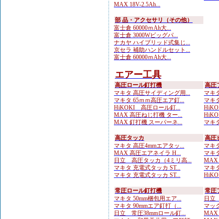
MAX 18V-2.5Ah...
部 品・アクセサリ（その他）
富士倉 60000ｍAh大...
富士倉 3000Wビッグパ...
ナカヤ ハイブリッド式集じ...
京セラ 補助ハンドルセット...
富士倉 60000ｍAh大...
エアー工具
高圧ロール釘打機
高圧
マキタ 高圧サイディング用...
マキタ
マキタ 65ｍｍ高圧エア釘...
マキタ
HiKOKI 高圧ロール釘...
HiKO
MAX 高圧ねじ打機 ター...
HiKO
MAX 釘打機 スーパーネ...
マキタ
高圧タッカ
高圧
マキタ 高圧4mmエアタッ...
マキタ
MAX 高圧エアネイラ H...
マキタ
日立 高圧タッカ（4ミリ高...
MAX
マキタ 充電式タッカ ST...
マキタ
マキタ 充電式タッカ ST...
HiK
常圧ロール釘打機
常圧
マキタ 50mm梱包用エア...
日立 
マキタ 90mmエア釘打（...
マック
日立 常圧38mmロール釘...
MAX