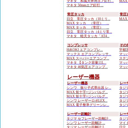
マキタ 和風天井用エア釘打...
MAX
マキタ 50mmエア釘打 ...
常圧タッカ
常圧
日立 常圧タッカ（10ミリ...
MAX
MAX タッカ （常圧） ...
MAX タッカ （常圧） ...
日立 常圧タッカ（4ミリ常...
マキタ 軽天タッカ「AT4...
コンプレッサ
その
HiKOKI エアコンプレ...
宇都宮
マックス エアコンプレッサ...
マッハ
MAX スーパーエアコンプ...
ステン
マキタ 【タンク容量11L...
マッハ
マキタ 46気圧エアコンプ...
マッハ
レーザー機器
レーザー機器
レー
シンワ 振り子式墨出器 レ...
タジマ
MAX 矩十字×ジンバルグ...
タジマ
MAX 矩十字×ジンバルグ...
タジマ
シンワ レーザーロボLEX...
タジマ
MAX 電子整準グリーンレ...
タジマ
レーザー距離計
レー
タジマ セフレーザー距離計...
タジマ
シンワ レーザー距離計 ...
マイト
タジマ レーザー距離計 L...
日立 