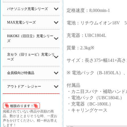
パナソニック充電シリーズ
定格速度：8,000min-1
電池：リチウムイオン18V 5,0
MAX充電シリーズ
充電器：UBC1804L
HiKOKI（旧日立）充電シリー
ズ
質量：2.3kg※
京セラ（旧リョービ）充電シリ
ーズ
サイズ：長さ375×幅141×高さ1
※ 電池パック（B-1850L
会員様向け特価品
付属品
アウトドア・レジャー
・カニ目スパナ・補助ハンド
・電池パック（UBC1804L）
・充電器（BC-1800L）
・キャリングケース
掲載されていない商品や高額の商
品、数がまとまりそうな時、一度お
声をかけてください。精一杯お答え
します！