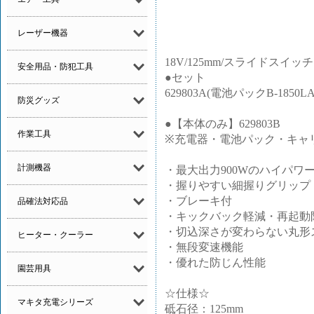
レーザー機器
18V/125mm/スライドスイッチ
安全用品・防犯工具
●セット
629803A(電池パックB-185
防災グッズ
●【本体のみ】629803B
作業工具
※充電器・電池パック・キャ
計測機器
・最大出力900Wのハイパワ
・握りやすい細握りグリップ
・ブレーキ付
品確法対応品
・キックバック軽減・再起動
・切込深さが変わらない丸形
ヒーター・クーラー
・無段変速機能
・優れた防じん性能
園芸用具
☆仕様☆
マキタ充電シリーズ
砥石径：125mm