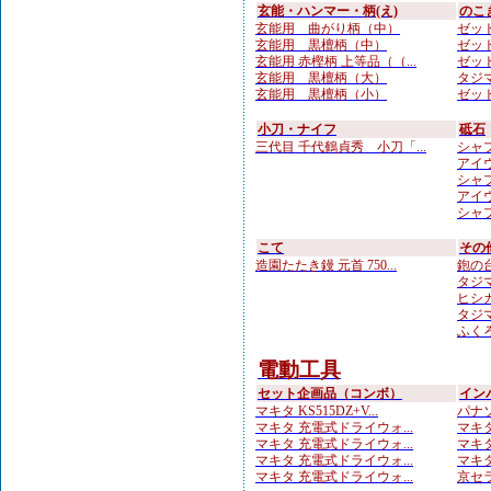
玄能・ハンマー・柄(え)
のこ
玄能用 曲がり柄（中）
ゼット
玄能用 黒檀柄（中）
ゼット
玄能用 赤樫柄 上等品（（...
ゼット
玄能用 黒檀柄（大）
タジマ
玄能用 黒檀柄（小）
ゼット
小刀・ナイフ
砥石
三代目 千代鶴貞秀 小刀「...
シャプト
アイウ
シャプト
アイウ
シャプト
こて
その
造園たたき鏝 元首 750...
鉋の台
タジマ
ヒシカ
タジマ
ふくろ
電動工具
セット企画品（コンボ）
イン
マキタ KS515DZ+V...
パナソ
マキタ 充電式ドライウォ...
マキタ
マキタ 充電式ドライウォ...
マキタ
マキタ 充電式ドライウォ...
マキタ
マキタ 充電式ドライウォ...
京セラ