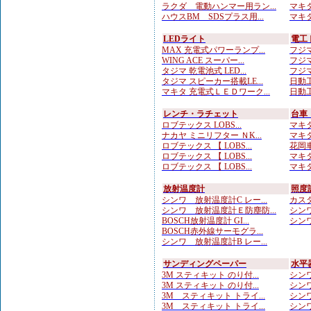
ラクダ 電動ハンマー用ラン...
マキタ
ハウスBM SDSプラス用...
マキタ
LEDライト
電工
MAX 充電式パワーランプ...
フジマ
WING ACE スーパー...
フジマ
タジマ 乾電池式 LED...
フジマ
タジマ スピーカー搭載LE...
日動工
マキタ 充電式ＬＥＤワーク...
日動工
レンチ・ラチェット
台車
ロブテックス LOBS...
マキタ
ナカヤ ミニリフター ＮK...
マキタ
ロブテックス 【 LOBS...
花岡車
ロブテックス 【 LOBS...
マキタ
ロブテックス 【 LOBS...
マキタ
放射温度計
照度
シンワ 放射温度計C レー...
カスタ
シンワ 放射温度計Ｅ防塵防...
シンワ
BOSCH放射温度計 GI...
シンワ
BOSCH赤外線サーモグラ...
シンワ 放射温度計B レー...
サンディングペーパー
水平
3M スティキット のり付...
シンワ
3M スティキット のり付...
シンワ
3M スティキット トライ...
シンワ
3M スティキット トライ...
シンワ