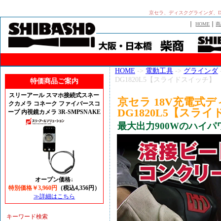
京セラ、ディスクグラインダ、D
｜
｜
HOME
商
HOME
->
電動工具
->
グラインダ
DG1820L5【スライドスイッチ】
特価商品ご案内
スリーアール スマホ接続式スネー
京セラ 18V充電式
クカメラ コネーク ファイバースコ
DG1820L5【スラ
ープ 内視鏡カメラ 3R-SMPSNAKE
最大出力900Wのハイパ
オープン価格↓
特別価格￥3,960円
（税込4,356円）
≫詳細はこちら
キーワード検索