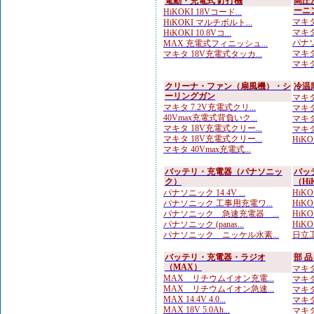
電動・充電式 釘打機
高圧
ーニ
HiKOKI 18Vコード...
マキタ
HiKOKI マルチボルト...
マキタ
HiKOKI 10.8Vコ...
パナソ
MAX 充電式フィニッシュ...
マキタ
マキタ 18V充電式タッカ...
マキタ
クリーナ・ファン（扇風機）・シ
冷温
ーリングガン
マキタ
マキタ 7.2V充電式クリ...
マキタ
40Vmax充電式背負いク...
マキタ
マキタ 18V充電式クリー...
マキタ
マキタ 18V充電式クリー...
HiK
マキタ 40Vmax充電式...
バッテリ・充電器（パナソニッ
バッ
ク）
（Hi
パナソニック 14.4V ...
HiK
パナソニック 工事用充電ワ...
HiKO
パナソニック 急速充電器 ...
HiKOK
パナソニック (panas...
HiKOK
パナソニック ニッケル水素...
日立工
バッテリ・充電器・ラジオ
部 
（MAX）
マキタ
MAX リチウムイオン充電...
マキタ
MAX リチウムイオン急速...
マキタ
MAX 14.4V 4.0...
マキタ
MAX 18V 5.0Ah...
マキタ