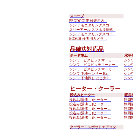
スコープ
PRODOGUE 検査用内...
シンワ モニタリングスコー...
スリーアール スマホ接続式...
シンワ モニタリングスコー...
BOSCH 検査用カメラ ...
品確法対応品
ボード施工
水平
シンワ ビスピッチマーカー...
シンワ
シンワ ビスピッチマーカー...
シンワ
シンワ ビスピッチマーカー...
シンワ
シンワ 下地センサー Ba...
シンワ
シンワ 下地探し どこ太P...
シンワ
ヒーター・クーラー
投込みヒーター
暖房
投込み(湯沸し)ヒーター ...
静岡製
投込み(湯沸し)ヒーター ...
静岡製
投込み(湯沸し)ヒーター ...
静岡製
投込み(湯沸し)ヒーター ...
静岡製
投込み(湯沸し)ヒーター ...
静岡製
クーラー・スポットエアコン