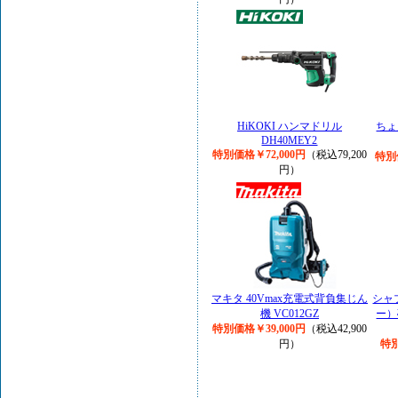
HiKOKI ハンマドリル
ちょ
DH40MEY2
特別価格￥72,000円
（税込79,200
特別
円）
マキタ 40Vmax充電式背負集じん
シャプ
機 VC012GZ
ー）
特別価格￥39,000円
（税込42,900
円）
特別