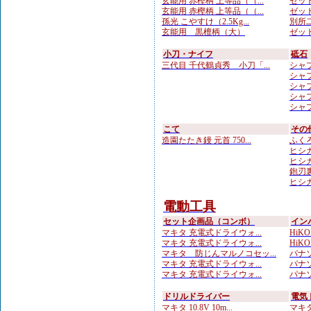
玄能用 赤樫柄 上等品（（...
ゼット
玄能用 赤樫柄 上等品（（...
ゼット
孫光 こやすけ（2.5Kg...
別所二
玄能用 黒檀柄（大）
ゼット
小刀・ナイフ
砥石
三代目 千代鶴貞秀 小刀「...
シャプ
シャプト
シャプト
シャプト
シャプト
こて
その
造園たたき鏝 元首 750...
ふくろ
ヒシカ
ヒシカ
鉋刃
ヒシカ
電動工具
セット企画品（コンボ）
イン
マキタ 充電式ドライウォ...
HiKOK
マキタ 充電式ドライウォ...
HiKO
マキタ 防じんマルノコセッ...
パナソ
マキタ 充電式ドライウォ...
パナソ
マキタ 充電式ドライウォ...
パナソ
ドリルドライバー
電気
マキタ 10.8V 10m...
マキタ 