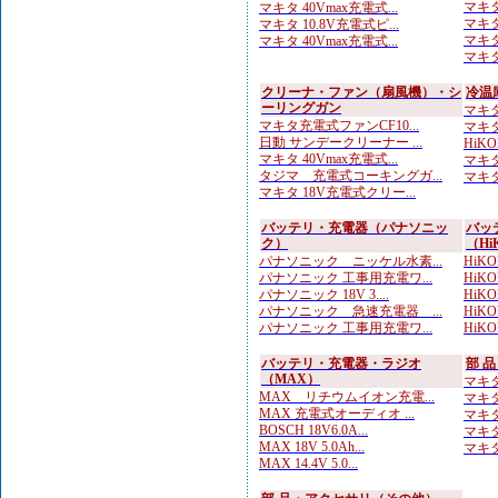
マキタ
マキタ 40Vmax充電式...
マキタ
マキタ 10.8V充電式ピ...
マキタ
マキタ 40Vmax充電式...
マキタ
クリーナ・ファン（扇風機）・シ
冷温
ーリングガン
マキタ
マキタ充電式ファンCF10...
マキタ
日動 サンデークリーナー ...
HiK
マキタ 40Vmax充電式...
マキタ
タジマ 充電式コーキングガ...
マキタ 
マキタ 18V充電式クリー...
バッテリ・充電器（パナソニッ
バッ
ク）
（Hi
パナソニック ニッケル水素...
HiKOK
パナソニック 工事用充電ワ...
HiKO
パナソニック 18V 3....
HiK
パナソニック 急速充電器 ...
HiKO
パナソニック 工事用充電ワ...
HiKO
バッテリ・充電器・ラジオ
部 
（MAX）
マキタ
MAX リチウムイオン充電...
マキタ
MAX 充電式オーディオ ...
マキタ
BOSCH 18V6.0A...
マキタ
MAX 18V 5.0Ah...
マキタ
MAX 14.4V 5.0...