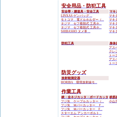
安全用品・防犯工具
安全帯・腰道具・安全工具
マキ
LINXAS ゲンバッグ ...
マキタ
モトコマ 電ドルホルダー（...
マキタ
タジマ セフ着脱式 工具ホ...
マキタ
タジマ セフ着脱式 工具ホ...
マキタ
SHIBASHO ヌメ革 ...
マキタ
防犯工具
身体
アスベ
クレシ
トーヨ
アスベ
トーヨ
防災グッズ
放射能測定器
HORIBA 環境放射線モ...
作業工具
鋏・全ネジカッタ・ボードカッタ
鉄筋
フジ矢 ケーブルカッター（...
小山刃
フジ矢 Ｍバーカッター Ｆ...
フジ矢 Ｍバーカッター F...
スターエム アンカーボルト...