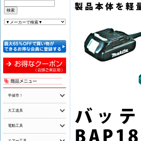
半値市！
大工道具
電動工具
エアー工具