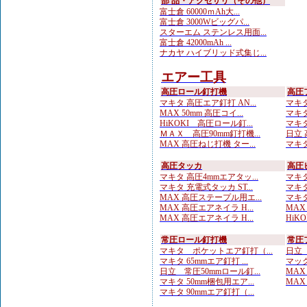
部 品・アクセサリ（その他）
富士倉 60000ｍAh大...
富士倉 3000Wビッグパ...
スターエム ステンレス用面...
富士倉 42000mAh ...
ナカヤ ハイブリッド式集じ...
エアー工具
高圧ロール釘打機
高圧
マキタ 高圧エア釘打 AN...
マキタ
MAX 50mm 高圧コイ...
マキタ
HiKOKI 高圧ロール釘...
マキタ
ＭＡＸ 高圧90mm釘打機...
日立 
MAX 高圧ねじ打機 ター...
マキタ
高圧タッカ
高圧
マキタ 高圧4mmエアタッ...
マキタ
マキタ 充電式タッカ ST...
マキタ
MAX 高圧ステープル用エ...
マキタ
MAX 高圧エアネイラ H...
MAX
MAX 高圧エアネイラ H...
HiK
常圧ロール釘打機
常圧
マキタ ポケットエア釘打（...
日立 
マキタ 65mmエア釘打 ...
マック
日立 常圧50mmロール釘...
MAX
マキタ 50mm梱包用エア...
MAX
マキタ 90mmエア釘打（...