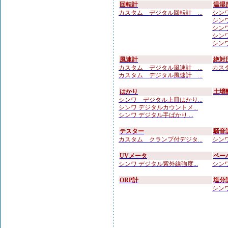
回転計
温湿
カスタム デジタル回転計 ...
シンワ
シンワ
シンワ 
シンワ
シンワ
風速計
絶対
カスタム デジタル風速計 ...
カスタ
カスタム デジタル風速計 ...
はかり
土壌
シンワ デジタル上皿はかり...
シンワ デジタルカウントメ...
シンワ デジタル手ばかり ...
テスター
騒音
カスタム クランプ付デジタ...
シンワ
UVメータ
ペー
シンワ デジタル紫外線強度...
シンワ
ORP計
塩分
シンワ