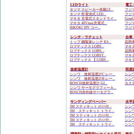
LEDライト
電工
タジマ スピーカー搭載LE...
フジマ
タジマ 乾電池式 LED...
フジマ
マキタ 充電式スタンドライ...
Gran
マキタ 40Vmax充電式...
フジマ
HiKOKI 18V コー...
フジマ
レンチ・ラチェット
台車
トップ 鋼製束レンチ KS...
花岡車
ロブテックス LOBS...
マキタ
ロブテックス LOBS...
花岡車
ロブテックス LOBST...
マキタ
ロブテックス 【 LOBS...
マキタ
放射温度計
照度
シンワ 放射温度計C レー...
シンワ
シンワ 放射温度計B レー...
シンワ
BOSCH放射温度計 GI...
カスタ
シンワ サーモグラフィーＡ...
BOSCH赤外線サーモグラ...
サンディングペーパー
水平
3M スティキット のり付...
シンワ
3M スティキット トライ...
シンワ
3M スティキット のり付...
シンワ
3M スティキット のり付...
シンワ
3M スティキット トライ...
シンワ