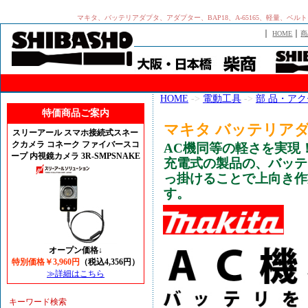
マキタ、バッテリアダプタ、アダプター、BAP18、A-65165、軽量、
｜
｜
HOME
商
HOME
->
電動工具
->
部 品・ア
特価商品ご案内
マキタ バッテリアダプ
スリーアール スマホ接続式スネー
クカメラ コネーク ファイバースコ
AC機同等の軽さを実現
ープ 内視鏡カメラ 3R-SMPSNAKE
充電式の製品の、バッテ
っ掛けることで上向き作
す。
オープン価格↓
特別価格￥3,960円
（税込4,356円）
≫詳細はこちら
キーワード検索