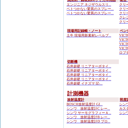
潤滑剤・錆取剤etcケミカル用品
衛生
エンジニア ネジザウルスリ...
クリー
ベトつかない驚異のスプレー...
クリー
ベトつかない驚異のスプレー...
クリー
クレシ
クリー
現場用記録帳・ノート
ペン
土牛 現場用新素材レベルブ...
VICTO
VICTO
VICTO
VICTO
ロブテ
切断機
石井超硬 リニアターボタイ...
石井超硬 リニアターボタイ...
石井超硬 リニアターボタイ...
石井超硬 リニアターボタイ...
石井超硬 イナズマ IZ-...
計測機器
放射温度計
照度
BOSCH放射温度計 GI...
シンワ
シンワ 放射温度計C レー...
カスタ
シンワ サーモグラフィーＡ...
シンワ
シンワ 放射温度計B レー...
シンワ 放射温度計D プロ...