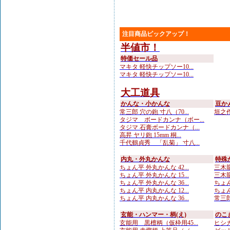
注目商品ピックアップ！
半値市！
特価セール品
マキタ 軽快チップソー10...
マキタ 軽快チップソー10...
大工道具
かんな・小かんな
豆か
常三郎 穴の鉋 寸八（70...
垣之作
タジマ ボードカンナ（ボー...
タジマ 石膏ボードカンナ（...
高昇 ヤリ鉋 15mm 桐...
千代鶴貞秀 「乱菊」 寸八...
内丸・外丸かんな
特殊
ちょん平 外丸かんな 42...
三木龍
ちょん平 外丸かんな 15...
三木龍
ちょん平 外丸かんな 36...
ちょん
ちょん平 内丸かんな 12...
ちょん
ちょん平 内丸かんな 36...
常三郎
玄能・ハンマー・柄(え)
のこ
玄能用 黒檀柄（仮枠用45...
ヒシカ