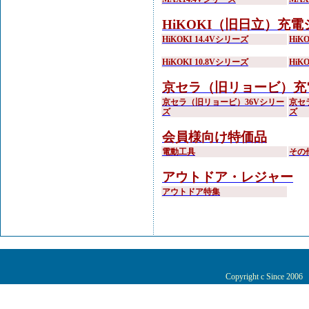
HiKOKI（旧日立）充
HiKOKI 14.4Vシリーズ
HiK
HiKOKI 10.8Vシリーズ
HiK
京セラ（旧リョービ）充
京セラ（旧リョービ）36Vシリー
京セ
ズ
ズ
会員様向け特価品
電動工具
その
アウトドア・レジャー
アウトドア特集
Copyright c Since 200