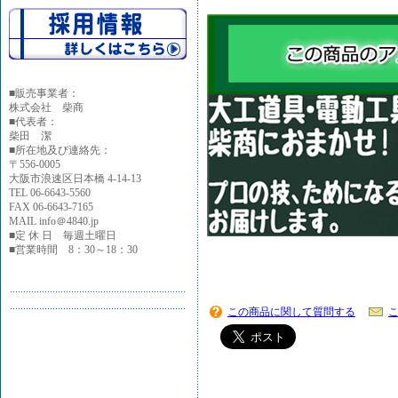
■
販売事業者：
株式会社 柴商
■代表者：
柴田 潔
■所在地及び連絡先：
〒556-0005
大阪市浪速区日本橋 4-14-13
TEL 06-6643-5560
FAX 06-6643-7165
MAIL info＠4840.jp
■定 休 日 毎週土曜日
■営業時間 8：30～18：30
この商品に関して質問する