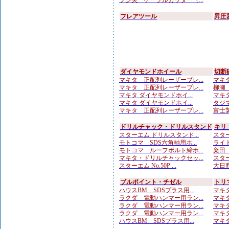
フジ矢 ケーブルカッター（...
フレアツール
昇圧
ダイヤモンドホイール
切断
マキタ 正配列レーザーブレ...
マキタ
マキタ 正配列レーザーブレ...
柳瀬（
マキタ ダイヤモンドホイ...
マキタ
マキタ ダイヤモンドホイ...
タジマ
マキタ 正配列レーザーブレ...
富士製
ドリルチャック・ドリルスタンド
キリ
スターエム ドリルスタンド...
スターエ
モトコマ SDS六角軸用ホ...
ライト
モトコマ ルーフボルト締ホ...
粂田（
マキタ・ドリルチャックセッ...
スター
スターエム No.50P ...
大日商
ブルポイント・チゼル
トリ
ハウスBM SDSプラス用...
マキタ
ラクダ 電動ハンマー用ラン...
マキタ
ラクダ 電動ハンマー用ラン...
マキタ
ラクダ 電動ハンマー用ラン...
マキタ
ハウスBM SDSプラス用...
マキタ