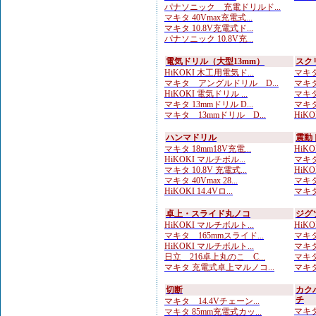
パナソニック 充電ドリルド...
マキタ 40Vmax充電式...
マキタ 10.8V充電式ド...
パナソニック 10.8V充...
電気ドリル（大型13mm）
スク
HiKOKI 木工用電気ド...
マキタ
マキタ アングルドリル D...
マキタ
HiKOKI 電気ドリル ...
マキタ
マキタ 13mmドリル D...
マキタ
マキタ 13mmドリル D...
HiK
ハンマドリル
震動
マキタ 18mm18V充電...
HiKOK
HiKOKI マルチボル...
マキタ
マキタ 10.8V 充電式...
HiKOK
マキタ 40Vmax 28...
マキタ
HiKOKI 14.4Vロ...
マキタ
卓上・スライド丸ノコ
ジグ
HiKOKI マルチボルト...
HiKO
マキタ 165mmスライド...
マキタ
HiKOKI マルチボルト...
マキタ
日立 216卓上丸のこ C...
マキタ
マキタ 充電式卓上マルノコ...
マキタ
切断
カク
チ
マキタ 14.4Vチェーン...
マキタ
マキタ 85mm充電式カッ...