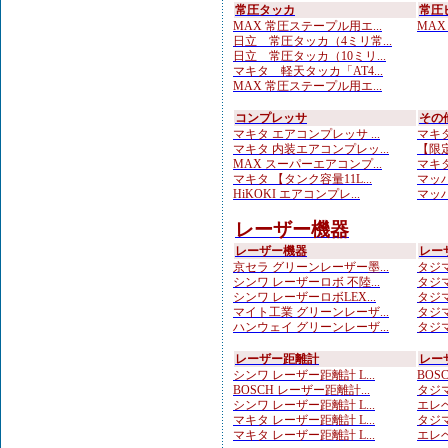
常圧タッカ
常圧
MAX 常圧ステープル用エ...
MAX
日立 常圧タッカ（4ミリ常...
日立 常圧タッカ（10ミリ...
マキタ 軽天タッカ「AT4...
MAX 常圧ステープル用エ...
コンプレッサ
その
マキタ エアコンプレッサ ...
マキタ
マキタ 内装エアコンプレッ...
【限定
MAX スーパーエアコンプ...
マキタ
マキタ 【タンク容量11L...
マッハ
HiKOKI エアコンプレ...
マッハ
レーザー機器
レーザー機器
レー
京セラ グリーンレーザー墨...
タジマ
シンワ レーザーロボ 不陸...
タジマ
シンワ レーザーロボLEX...
タジマ
マイト工業 グリーンレーザ...
タジマ
ハンウェイ グリーンレーザ...
タジマ
レーザー距離計
レー
シンワ レーザー距離計 L...
BOS
BOSCH レーザー距離計...
タジマ
シンワ レーザー距離計 L...
エレベ
マキタ レーザー距離計 L...
タジマ
マキタ レーザー距離計 L...
エレベ