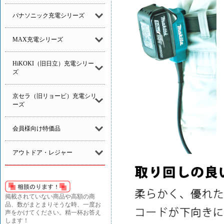
パナソニック充電シリーズ
MAX充電シリーズ
HiKOKI（旧日立）充電シリー
ズ
京セラ（旧リョービ）充電シリ
ーズ
会員様向け特価品
アウトドア・レジャー
掲載されていない商品や高額の商
品、数がまとまりそうな時、一度お
声をかけてください。精一杯お答え
します！