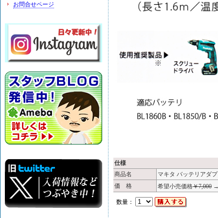
お問合せページ
仕様
商品名
マキタ バッテリアダプタ
価 格
希望小売価格
￥7,000
数量：