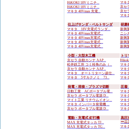
マキタ
HiKOKI 18Vミニチ...
京セラ
HiKOKI 18Vミニチ...
京セラ
マキタ 40Vmax 充電...
マキタ
仕上げサンダ・ベルトサンダ
研磨
マキタ 18V充電式ランダ...
新興製
マキタ 40Vmax充電式...
ニシガ
マキタ 40Vmax充電式...
新興製
マキタ 40Vmax充電式...
新興製
マキタ 40Vmax充電式...
新興製
小型・大型木工機
トリ
京セラ 自動カンナ AAP...
Hiko
松井鉄工所 コミ栓角のみ（...
マキタ
京セラ 自動カンナ AAP...
マキタ
マキタ オートリターン超仕...
マキタ
マキタ 5寸カクノミ 73...
マキタ
発電・溶接・プラズマ切断
圧着
日動工業 ACポータブル電...
マキタ
京セラ ポータブル電源 D...
マキタ
マイト工業 リチウムイオン...
マキタ
マキタ インバータ発電機 ...
マキタ
京セラ ポータブル電源 D...
マキタ
電動・充電式 釘打機
高圧
ーニ
MAX 充電式タッカ TJ...
マキタ
MAX 充電式タッカ TG...