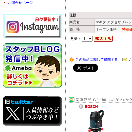
お問合せページ
仕様
商品名
マキタ アクセサリバッグ 
価 格
オープン価格 →
特別価
数量：
この商品に関して質問する