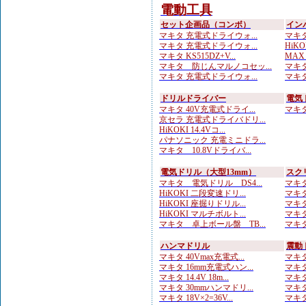
電動工具
セット企画品（コンボ）
イン
マキタ 充電式ドライウォ...
マキタ
マキタ 充電式ドライウォ...
HiKO
マキタ KS515DZ+V...
MAX
マキタ 防じんマルノコセッ...
マキタ 
マキタ 充電式ドライウォ...
マキタ
ドリルドライバー
電気
マキタ 40V充電式ドライ...
マキタ 
京セラ 充電式ドライバドリ...
HiKOKI 14.4Vコ...
パナソニック 充電ミニドラ...
マキタ 10.8Vドライバ...
電気ドリル（大型13mm）
スク
マキタ 電気ドリル DS4...
マキタ
HiKOKI 二段変速ドリ...
マキタ
HiKOKI 座掘りドリル...
マキタ
HiKOKI マルチボルト...
マキタ
マキタ 卓上ボール盤 TB...
マキタ
ハンマドリル
震動
マキタ 40Vmax充電式...
マキタ
マキタ 16mm充電式ハン...
マキタ
マキタ 14.4V 18m...
マキタ
マキタ 30mmハンマドリ...
マキタ
マキタ 18V×2=36V...
マキタ