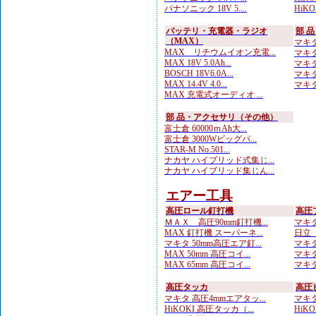
パナソニック 18V 5....
HiKOK
バッテリ・充電器・ラジオ
部 
（MAX）
マキタ
MAX リチウムイオン充電...
マキタ 
MAX 18V 5.0Ah...
マキタ
BOSCH 18V6.0A...
マキタ
MAX 14.4V 4.0...
マキタ
MAX 充電式オーディオ ...
部 品・アクセサリ（その他）
富士倉 60000ｍAh大...
富士倉 3000Wビッグパ...
STAR-M No.501...
ナカヤ ハイブリッド式集じ...
ナカヤ ハイブリッド集じん...
エアー工具
高圧ロール釘打機
高圧
ＭＡＸ 高圧90mm釘打機...
マキタ
MAX 釘打機 スーパーネ...
日立 
マキタ 50mm高圧エア釘...
マキタ
MAX 50mm 高圧コイ...
マキタ
MAX 65mm 高圧コイ...
マキタ
高圧タッカ
高圧
マキタ 高圧4mmエアタッ...
マキタ
HiKOKI 高圧タッカ（...
HiK