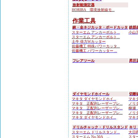
放射能測定器
HORIBA 環境放射線モ...
作業工具
鋏・全ネジカッタ・ボードカッタ
鉄筋
スターエム アンカーボルト...
小山刃
スターエム アンカーボルト...
土牛 倍力Wカッター
佐藤機工 特殊パワーカッタ...
佐藤機工 パワーカッター ...
フレアツール
昇圧
ダイヤモンドホイール
切断
マキタ ダイヤモンドホイ...
マキタ
マキタ 正配列レーザーブレ...
ノリタ
マキタ 正配列レーザーブレ...
柳瀬（
マキタ 正配列レーザーブレ...
ノリタ
マキタ ダイヤモンドホイ...
マキタ
ドリルチャック・ドリルスタンド
キリ
スターエム ドリルスタンド...
大日商
スターエム No.50A ...
スターエ