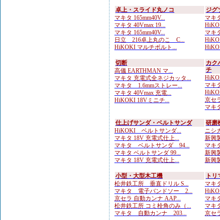
卓上・スライド丸ノコ
ジグ
マキタ 165mm40V...
マキタ
マキタ 40Vmax 19...
HiKO
マキタ 165mm40V...
マキタ
日立 216卓上丸のこ C...
HiKO
HiKOKI マルチボルト...
HiKO
切断
カク
チ
高儀 EARTHMAN マ...
HiKO
マキタ 充電式全ネジカッタ...
マキタ
マキタ 1.6mmストレー...
HiKO
マキタ 40Vmax 充電...
京セラ
HiKOKI 18Vミニチ...
マキタ
仕上げサンダ・ベルトサンダ
研磨
HiKOKI ベルトサンダ...
ニシガ
マキタ 18V 充電式仕上...
新興製
マキタ ベルトサンダ 94...
マキタ
マキタ ベルトサンダ 99...
新興製
マキタ 18V 充電式仕上...
新興製
小型・大型木工機
トリ
松井鉄工所 垂直ドリル S...
マキタ
マキタ 電子バンドソー 2...
HiKO
京セラ 自動カンナ AAP...
マキタ
松井鉄工所 コミ栓角のみ（...
マキタ
マキタ 自動カンナ 203...
京セラ