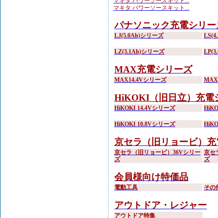
マキタ パワーソースキット...
マキタ パワーソースキット...
パナソニック充電シリー
LJ(5.0Ah)シリーズ
LS(
LZ(3.1Ah)シリーズ
LP(
MAX充電シリーズ
MAX14.4Vシリーズ
MA
HiKOKI（旧日立）充
HiKOKI 14.4Vシリーズ
HiK
HiKOKI 10.8Vシリーズ
HiK
京セラ（旧リョービ）充
京セラ（旧リョービ）36Vシリー
京セ
ズ
ズ
会員様向け特価品
電動工具
その
アウトドア・レジャー
アウトドア特集