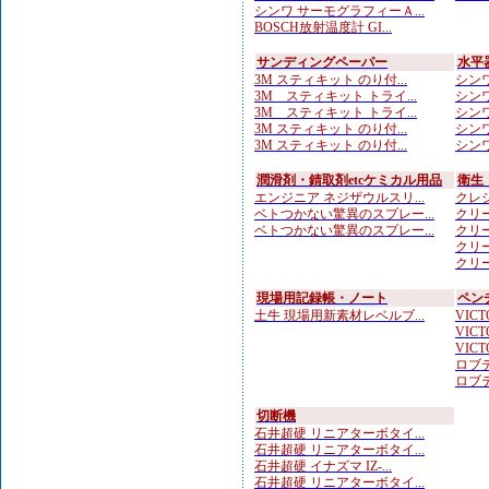
シンワ サーモグラフィーＡ...
BOSCH放射温度計 GI...
サンディングペーパー
水平
3M スティキット のり付...
シンワ
3M スティキット トライ...
シンワ
3M スティキット トライ...
シンワ
3M スティキット のり付...
シンワ
3M スティキット のり付...
シンワ
潤滑剤・錆取剤etcケミカル用品
衛生
エンジニア ネジザウルスリ...
クレシ
ベトつかない驚異のスプレー...
クリー
ベトつかない驚異のスプレー...
クリー
クリー
クリー
現場用記録帳・ノート
ペン
土牛 現場用新素材レベルブ...
VICTO
VICTO
VICTO
ロブテ
ロブテ
切断機
石井超硬 リニアターボタイ...
石井超硬 リニアターボタイ...
石井超硬 イナズマ IZ-...
石井超硬 リニアターボタイ...