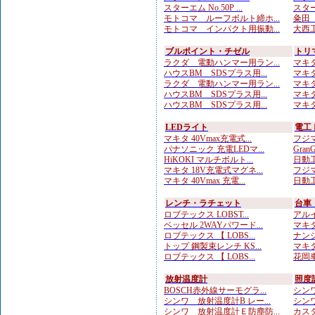
スターエム No.50P ...
スター
モトコマ ルーフボルト締ホ...
粂田（
モトコマ インパクト用振動...
大西工
ブルポイント・チゼル
トリ
ラクダ 電動ハンマー用ラン...
マキタ
ハウスBM SDSプラス用...
マキタ
ラクダ 電動ハンマー用ラン...
マキタ
ハウスBM SDSプラス用...
マキタ
ハウスBM SDSプラス用...
マキタ
LEDライト
電工
マキタ 40Vmax充電式...
フジマ
パナソニック 充電LEDマ...
Gran
HiKOKI マルチボルト...
日動工
マキタ 18V充電式マグネ...
フジマ
マキタ 40Vmax 充電...
日動工
レンチ・ラチェット
台車
ロブテックス LOBST...
アルイ
ベッセル 2WAYパワード...
マキタ
ロブテックス 【 LOBS...
ナンシ
トップ 鋼製束レンチ KS...
マキタ
ロブテックス 【 LOBS...
花岡車
放射温度計
照度
BOSCH赤外線サーモグラ...
シンワ
シンワ 放射温度計B レー...
シンワ
シンワ 放射温度計Ｅ防塵防...
カスタ