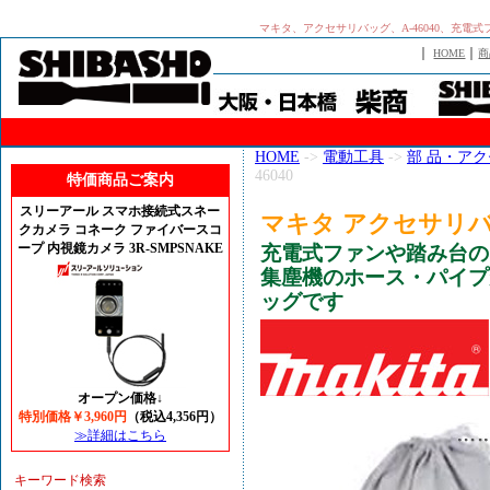
マキタ、アクセサリバッグ、A-46040、充
｜
｜
HOME
商
HOME
->
電動工具
->
部 品・ア
46040
特価商品ご案内
スリーアール スマホ接続式スネー
マキタ アクセサリバッグ
クカメラ コネーク ファイバースコ
ープ 内視鏡カメラ 3R-SMPSNAKE
充電式ファンや踏み台の
集塵機のホース・パイプ
ッグです
オープン価格↓
特別価格￥3,960円
（税込4,356円）
≫詳細はこちら
キーワード検索