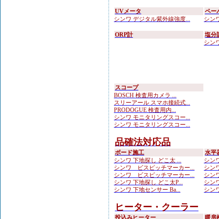
UVメータ
ペー
シンワ デジタル紫外線強度...
シンワ
ORP計
塩分
シンワ
スコープ
BOSCH 検査用カメラ ...
スリーアール スマホ接続式...
PRODOGUE 検査用内...
シンワ モニタリングスコー...
シンワ モニタリングスコー...
品確法対応品
ボード施工
水平
シンワ 下地探し どこ太 ...
シンワ
シンワ ビスピッチマーカー...
シンワ
シンワ ビスピッチマーカー...
シンワ
シンワ 下地探し どこ太P...
シンワ
シンワ 下地センサー Ba...
シンワ
ヒーター・クーラー
投込みヒーター
暖房