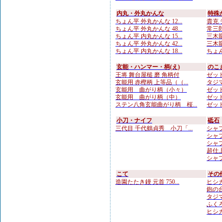
内丸・外丸かんな
特殊
ちょん平 外丸かんな 12...
貴克 
ちょん平 外丸かんな 48...
常三郎
ちょん平 内丸かんな 15...
三木龍
ちょん平 外丸かんな 42...
三木龍
ちょん平 内丸かんな 18...
ちょん
玄能・ハンマー・柄(え)
のこ
王将 舞台屋槌 磨 角柄付
ゼット
玄能用 赤樫柄 上等品（（...
タジマ
玄能用 曲がり柄（小々）
ゼット
玄能用 曲がり柄（中）
ゼット
ステン八角玄能曲がり柄 桜...
ゼット
小刀・ナイフ
砥石
三代目 千代鶴貞秀 小刀「...
シャプト
シャプ
シャプト
超仕上
シャプト
こて
その
造園たたき鏝 元首 750...
ヒシカ
鉋の台
タジマ
ふくろ
ヒシカ