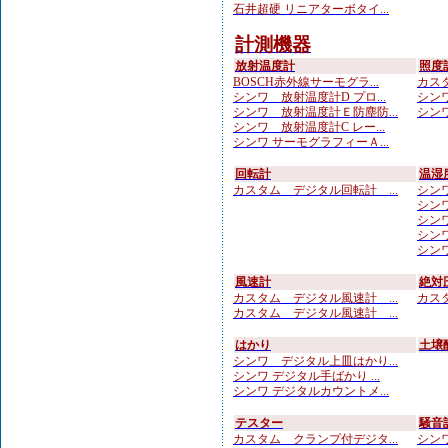
石井超硬 リニアターボタイ...
計測機器
放射温度計
照度
BOSCH赤外線サーモグラ...
カスタ
シンワ 放射温度計D プロ...
シンワ
シンワ 放射温度計Ｅ防塵防...
シンワ
シンワ 放射温度計C レー...
シンワ サーモグラフィーＡ...
回転計
温湿
カスタム デジタル回転計 ...
シンワ
シンワ
シンワ
シンワ
シンワ
風速計
絶対
カスタム デジタル風速計 ...
カスタ
カスタム デジタル風速計 ...
はかり
土壌
シンワ デジタル上皿はかり...
シンワ デジタル手ばかり ...
シンワ デジタルカウントメ...
テスター
騒音
カスタム クランプ付デジタ...
シンワ