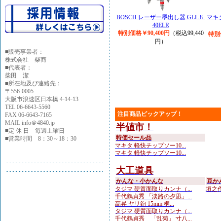
BOSCH レーザー墨出し器 GLL 8-
マキ
40ELR
特別価格￥90,400円
（税込99,440
特別
円）
■
販売事業者：
株式会社 柴商
■代表者：
柴田 潔
■所在地及び連絡先：
〒556-0005
大阪市浪速区日本橋 4-14-13
TEL 06-6643-5560
注目商品ピックアップ！
FAX 06-6643-7165
MAIL info＠4840.jp
半値市！
■定 休 日 毎週土曜日
特価セール品
■営業時間 8：30～18：30
マキタ 軽快チップソー10...
マキタ 軽快チップソー10...
大工道具
かんな・小かんな
豆か
タジマ 硬質面取りカンナ（...
垣之作
千代鶴貞秀 「淡路の夕凪」...
高昇 ヤリ鉋 15mm 桐...
タジマ 硬質面取りカンナ（...
千代鶴貞秀 「乱菊」 寸八...