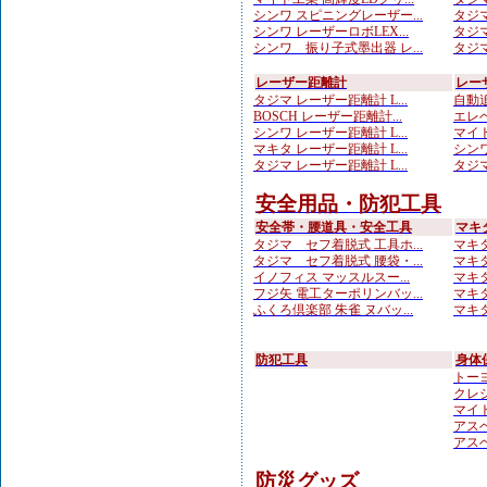
シンワ スピニングレーザー...
タジマ
シンワ レーザーロボLEX...
タジマ
シンワ 振り子式墨出器 レ...
タジマ
レーザー距離計
レー
タジマ レーザー距離計 L...
自動追
BOSCH レーザー距離計...
エレベ
シンワ レーザー距離計 L...
マイト
マキタ レーザー距離計 L...
シンワ
タジマ レーザー距離計 L...
タジマ
安全用品・防犯工具
安全帯・腰道具・安全工具
マキ
タジマ セフ着脱式 工具ホ...
マキタ
タジマ セフ着脱式 腰袋・...
マキタ
イノフィス マッスルスー...
マキタ
フジ矢 電工ターポリンバッ...
マキタ
ふくろ倶楽部 朱雀 ヌバッ...
マキタ
防犯工具
身体
トーヨ
クレシ
マイト
アスベ
アスベ
防災グッズ