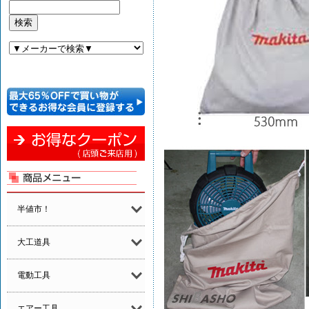
半値市！
大工道具
電動工具
エアー工具