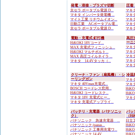
発電・溶接・プラズマ切断
圧着
京セラ ポータブル電源 D...
マキタ
マキタ インバータ発電機 ...
マキタ
マイト工業 リチウムイオン...
マキタ
日動工業 ACポータブル電...
マキタ
京セラ ポータブル電源 D...
マキタ
電動・充電式 釘打機
高圧
ーニ
HiKOKI 18Vコード...
マキタ
MAX 充電式フィニッシュ...
マキタ
HiKOKI マルチボルト...
マキタ
MAX 高圧コイルネイラ ...
マキタ
マキタ 14.4Vタッカ（...
マキタ
クリーナ・ファン（扇風機）・シ
冷温
ーリングガン
マキタ
マキタ 40Vmax充電式...
マキタ
BOSCH コードレス窓用...
HiK
HiKOKI コードレスク...
HiK
マキタ 18V 充電式ヒー...
マキタ
マキタ 充電式アップライ...
バッテリ・充電器（パナソニッ
バッ
ク）
（Hi
パナソニック 急速充電器 ...
日立工
パナソニック (panas...
HiKO
パナソニック 工事用充電ワ...
HiK
パナソニック 14.4V ...
HiKO