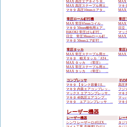
MAX 高圧エアネイラ H...
MAX
MAX 高圧ステープル用エ...
マキタ
マキタ 高圧10mmエアタ...
MAX
常圧ロール釘打機
常圧
MAX 常圧65mmコイル...
MAX
マキタ 50mm梱包用エア...
日立 
HiKOKI 常圧ばら釘打...
マック
日立 常圧38mmロール釘...
MAX
マキタ 50mmエア釘打 ...
常圧タッカ
常圧
MAX 常圧ステープル用エ...
MAX
マキタ 軽天タッカ「AT4...
MAX タッカ （常圧） ...
MAX 常圧ステープル用エ...
MAX タッカ （常圧） ...
コンプレッサ
その
マキタ 【タンク容量11L...
高圧用
マキタ 内装エアコンプレッ...
フジマ
マックス エアコンプレッサ...
マキタ
マキタ 46気圧エアコンプ...
マッハ
マキタ エアコンプレッサ ...
マキタ
レーザー機器
レーザー機器
レー
シンワ レーザーロボLEX...
タジマ
マイト工業 高輝度LDグリ...
タジマ