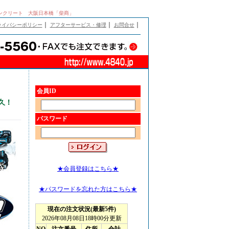
、コンクリート 大阪日本橋「柴商」
｜
｜
｜
ライバシーポリシー
アフターサービス・修理
お問合せ
会員ID
久！
パスワード
★会員登録はこちら★
★パスワードを忘れた方はこちら★