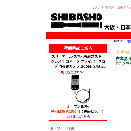
マキタ、18V充電式、震動ドライ
HOME
->
電
特価商品ご案内
マキタ 
スリーアール スマホ接続式スネー
在庫あり
クカメラ コネーク ファイバースコ
DCブ
ープ 内視鏡カメラ 3R-SMPSNAKE
オープン価格↓
特別価格￥3,960円
（税込4,356円）
≫詳細はこちら
キーワード検索