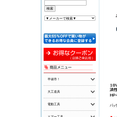
半値市！
大工道具
電動工具
エアー工具