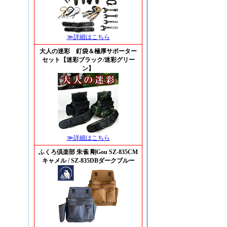
≫詳細はこちら
大人の迷彩 釘袋＆極厚サポーター
セット【迷彩ブラック/迷彩グリー
ン】
≫詳細はこちら
ふくろ倶楽部 朱雀 剛Gou SZ-835CM
キャメル / SZ-835DBダークブルー