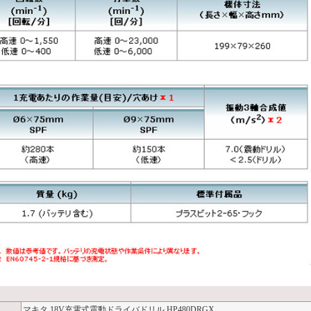
マキタ 18V充電式震動ドライバドリル HP480DRGX