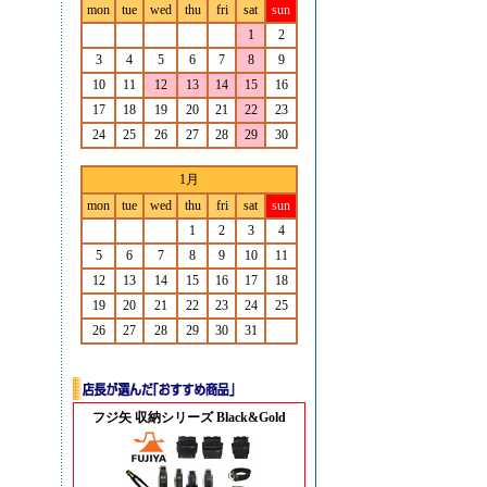
mon
tue
wed
thu
fri
sat
sun
1
2
3
4
5
6
7
8
9
10
11
12
13
14
15
16
17
18
19
20
21
22
23
24
25
26
27
28
29
30
1月
mon
tue
wed
thu
fri
sat
sun
1
2
3
4
5
6
7
8
9
10
11
12
13
14
15
16
17
18
19
20
21
22
23
24
25
26
27
28
29
30
31
フジ矢 収納シリーズ Black&Gold