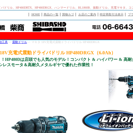
バドリル、HP480DRTX、HP480DRGX、ハンマードリル、BL1860B、振動ドリル、充電マキタ
｜
｜
｜
｜
｜
｜
HOME
商品の一覧
買物カゴ
お店のご案内
特定商取引法表示
プ
動工具
->
震動ドリル
-> マキタ 18V充電式震動ドライバドリル HP480DRGX
18V充電式震動ドライバドリル HP480DRGX（6.0Ah）
！HP480Dは店頭でも人気のモデル！コンパクト & ハイパワー & 高耐
ラシレスモータ＆高耐久メタルギヤで優れた作業性！