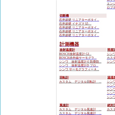
エンジ
ロブテ
切断機
石井超硬 リニアターボタイ...
石井超硬 イナズマ IZ-...
石井超硬 リニアターボタイ...
石井超硬 リニアターボタイ...
石井超硬 リニアターボタイ...
計測機器
放射温度計
照度
BOSCH放射温度計 GI...
シンワ
BOSCH赤外線サーモグラ...
カスタ
シンワ 放射温度計Ｅ防塵防...
シンワ
シンワ 放射温度計D プロ...
シンワ サーモグラフィーＡ...
回転計
温湿
カスタム デジタル回転計 ...
シンワ
シンワ
シンワ 
シンワ
シンワ
風速計
絶対
カスタム デジタル風速計 ...
カスタ
カスタム デジタル風速計 ...