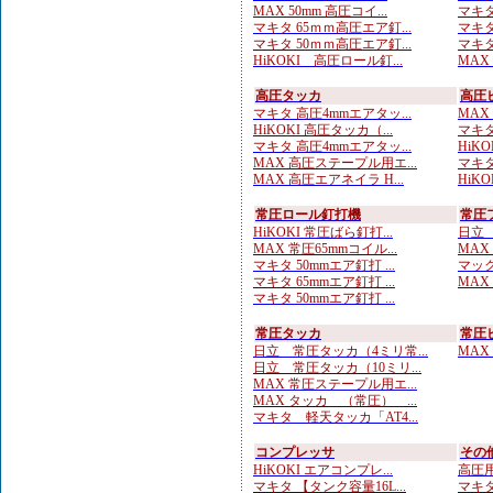
MAX 50mm 高圧コイ...
マキタ
マキタ 65ｍｍ高圧エア釘...
マキタ
マキタ 50ｍｍ高圧エア釘...
マキタ
HiKOKI 高圧ロール釘...
MAX
高圧タッカ
高圧
マキタ 高圧4mmエアタッ...
MAX
HiKOKI 高圧タッカ（...
マキタ
マキタ 高圧4mmエアタッ...
HiKO
MAX 高圧ステープル用エ...
マキタ
MAX 高圧エアネイラ H...
HiKO
常圧ロール釘打機
常圧
HiKOKI 常圧ばら釘打...
日立 
MAX 常圧65mmコイル...
MAX
マキタ 50mmエア釘打 ...
マック
マキタ 65mmエア釘打 ...
MAX
マキタ 50mmエア釘打 ...
常圧タッカ
常圧
日立 常圧タッカ（4ミリ常...
MAX
日立 常圧タッカ（10ミリ...
MAX 常圧ステープル用エ...
MAX タッカ （常圧） ...
マキタ 軽天タッカ「AT4...
コンプレッサ
その
HiKOKI エアコンプレ...
高圧用
マキタ 【タンク容量16L...
マキタ