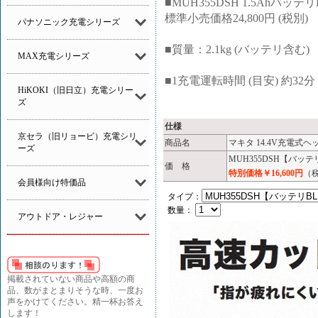
■MUH355DSH 1.5Ahバッテ
標準小売価格24,800円 (税別)
パナソニック充電シリーズ
■質量：2.1kg (バッテリ含む)
MAX充電シリーズ
■1充電運転時間 (目安) 約32分 
HiKOKI（旧日立）充電シリー
ズ
仕様
京セラ（旧リョービ）充電シリ
商品名
マキタ 14.4V充電式ヘ
ーズ
MUH355DSH【バッテ
価 格
特別価格￥16,600円
（税
会員様向け特価品
タイプ：
数量：
アウトドア・レジャー
掲載されていない商品や高額の商
品、数がまとまりそうな時、一度お
声をかけてください。精一杯お答え
します！