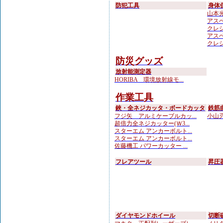
防犯工具
身体
山本光学
アスベ
クレシ
アスベ
クレシ
防災グッズ
放射能測定器
HORIBA 環境放射線モ...
作業工具
鋏・全ネジカッタ・ボードカッタ
鉄筋
フジ矢 アルミケーブルカッ...
小山刃
超倍力全ネジカッター(Ｗ3...
スターエム アンカーボルト...
スターエム アンカーボルト...
佐藤機工 パワーカッター ...
フレアツール
昇圧
ダイヤモンドホイール
切断