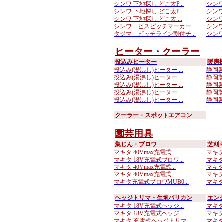
シンワ 下地探し どこ太P...
シンワ
シンワ 下地探し どこ太P...
シンワ
シンワ 下地探し どこ太 ...
シンワ
シンワ ビスピッチマーカー...
シンワ
タジマ ピッチライン割付チ...
シンワ
ヒーター・クーラー
投込みヒーター
暖房
投込み(湯沸し)ヒーター ...
静岡製
投込み(湯沸し)ヒーター ...
静岡製
投込み(湯沸し)ヒーター ...
静岡製
投込み(湯沸し)ヒーター ...
静岡製
投込み(湯沸し)ヒーター ...
静岡製
クーラー・スポットエアコン
園芸用具
集じん・ブロワ
芝刈
マキタ 40Vmax充電式...
マキタ 
マキタ 18V充電式ブロワ...
マキタ
マキタ 40Vmax充電式...
マキタ 
マキタ 40Vmax充電式...
マキタ 
マキタ充電式ブロワMUB0...
マキタ
ヘッジトリマ・生垣バリカン
エン
マキタ 18V充電式ヘッジ...
マキタ
マキタ 18V充電式ヘッジ...
マキタ
マキタ 充電式ヘッジトリマ...
マキタ