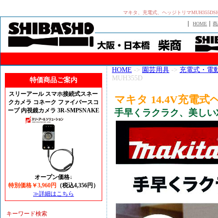
マキタ、充電式、ヘッジトリマMUH355DS
｜
｜
HOME
商
HOME
->
園芸用具
->
充電式・電
MUH355D
特価商品ご案内
スリーアール スマホ接続式スネー
マキタ 14.4V充電式
クカメラ コネーク ファイバースコ
ープ 内視鏡カメラ 3R-SMPSNAKE
手早くラクラク、美しい刈
オープン価格↓
特別価格￥3,960円
（税込4,356円）
≫詳細はこちら
キーワード検索