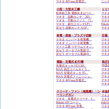
マキタ 40Vmax充電式...
ニシガ
小型・大型木工機
トリ
松井鉄工所 電動丸太はつり...
マキタ
マキタ 自動カンナ 203...
マキタ
マキタ 手動カクノミ 73...
マキタ
マキタ 超仕上カンナLP1...
Hikok
京セラ 自動カンナ AAP...
マキタ
発電・溶接・プラズマ切断
圧着
マキタ インバータ発電機 ...
マキタ
マキタ インバータ発電機 ...
マキタ
マイト工業 リチウムイオン...
マキタ
京セラ ポータブル電源 D...
マキタ
京セラ ポータブル電源(D...
マキタ
電動・充電式 釘打機
高圧
ーニ
充電式タッカ ST113D...
マキタ
MAX 高圧コイルネイラ ...
マキタ
MAX 充電式タッカ TG...
マキタ
MAX 充電式フィニッシュ...
マキタ
マキタ 40Vmax充電式...
マキタ
クリーナ・ファン（扇風機）・シ
冷温
ーリングガン
マキタ 
マキタ 充電式クリーナ C...
マキタ
Hikoki 18Vコード...
HiKO
マキタ 40Vmax 充電...
マキタ 