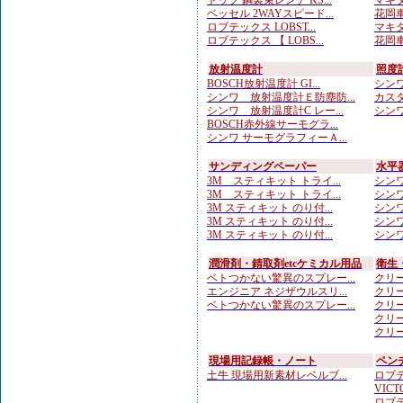
トップ 鋼製束レンチ KS...
マキタ
ベッセル 2WAYスピード...
花岡車
ロブテックス LOBST...
マキタ
ロブテックス 【 LOBS...
花岡車
放射温度計
照度
BOSCH放射温度計 GI...
シンワ
シンワ 放射温度計Ｅ防塵防...
カスタ
シンワ 放射温度計C レー...
シンワ
BOSCH赤外線サーモグラ...
シンワ サーモグラフィーＡ...
サンディングペーパー
水平
3M スティキット トライ...
シンワ
3M スティキット トライ...
シンワ
3M スティキット のり付...
シンワ
3M スティキット のり付...
シンワ
3M スティキット のり付...
シンワ
潤滑剤・錆取剤etcケミカル用品
衛生
ベトつかない驚異のスプレー...
クリー
エンジニア ネジザウルスリ...
クリー
ベトつかない驚異のスプレー...
クリー
クリー
クリー
現場用記録帳・ノート
ペン
土牛 現場用新素材レベルブ...
ロブテ
VICTO
ロブテ