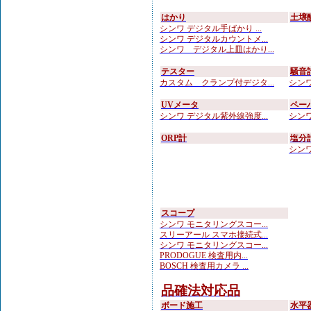
はかり
土壌
シンワ デジタル手ばかり ...
シンワ デジタルカウントメ...
シンワ デジタル上皿はかり...
テスター
騒音
カスタム クランプ付デジタ...
シンワ
UVメータ
ペー
シンワ デジタル紫外線強度...
シンワ
ORP計
塩分
シンワ
スコープ
シンワ モニタリングスコー...
スリーアール スマホ接続式...
シンワ モニタリングスコー...
PRODOGUE 検査用内...
BOSCH 検査用カメラ ...
品確法対応品
ボード施工
水平