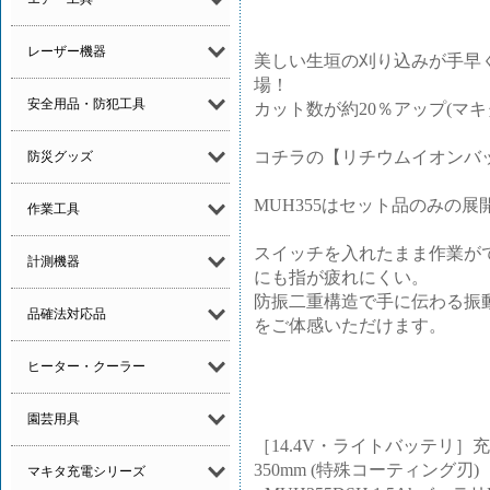
レーザー機器
美しい生垣の刈り込みが手早
場！
安全用品・防犯工具
カット数が約20％アップ(マ
コチラの【リチウムイオンバッ
防災グッズ
MUH355はセット品のみの
作業工具
スイッチを入れたまま作業が
計測機器
にも指が疲れにくい。
防振二重構造で手に伝わる振
品確法対応品
をご体感いただけます。
ヒーター・クーラー
園芸用具
［14.4V・ライトバッテリ］充
350mm (特殊コーティング刃)
マキタ充電シリーズ