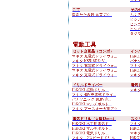
こて
その
造園たたき鏝 元首 750...
ふくろ
ヒシカ
ヒシカ
ヒシカ
タジマ
電動工具
セット企画品（コンボ）
イン
マキタ 充電式ドライウォ...
HiKOK
マキタ KS516DZ+V...
パナソ
マキタ 充電式ドライウォ...
マキタ
マキタ 充電式ドライウォ...
HiKO
マキタ 充電式ドライウォ...
マキタ
ドリルドライバー
電気
HiKOKI 振動ドリル ...
マキタ 
マキタ 40V充電式ドライ...
パナソニック 10.8V充...
HiKOKI マルチボルト...
マキタ アースオーガ用アク...
電気ドリル（大型13mm）
スク
HiKOKI 木工用電気ド...
マキタ
HiKOKI マルチボルト...
HiKO
HiKOKI 電気ドリル ...
マキタ
マキタ 2スピードドリル ...
HiKO