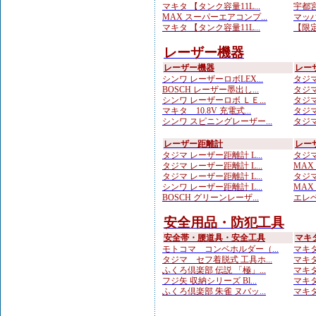
マキタ 【タンク容量11L...
宇都宮
MAX スーパーエアコンプ...
マッハ
マキタ 【タンク容量11L...
【限定
レーザー機器
レーザー機器
レー
シンワ レーザーロボLEX...
タジマ
BOSCH レーザー墨出し...
タジマ
シンワ レーザーロボ ＬＥ...
タジマ
マキタ 10.8V 充電式...
タジマ
シンワ スピニングレーザー...
タジマ
レーザー距離計
レー
タジマ レーザー距離計 L...
タジマ
タジマ レーザー距離計 L...
MA
タジマ レーザー距離計 L...
タジマ
シンワ レーザー距離計 L...
MAX
BOSCH グリーンレーザ...
エレベ
安全用品・防犯工具
安全帯・腰道具・安全工具
マキ
モトコマ コンベホルダー（...
マキタ
タジマ セフ着脱式 工具ホ...
マキタ
ふくろ倶楽部 伝説 「極」...
マキタ
フジ矢 収納シリーズ Bl...
マキ
ふくろ倶楽部 朱雀 ヌバッ...
マキタ