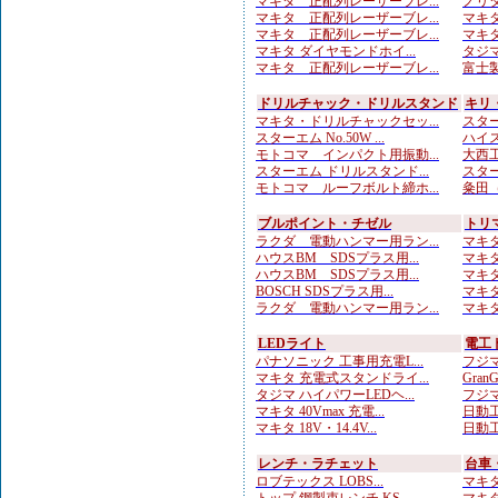
マキタ 正配列レーザーブレ...
ノリタ
マキタ 正配列レーザーブレ...
マキタ
マキタ 正配列レーザーブレ...
マキタ
マキタ ダイヤモンドホイ...
タジマ
マキタ 正配列レーザーブレ...
富士製
ドリルチャック・ドリルスタンド
キリ
マキタ・ドリルチャックセッ...
スターエ
スターエム No.50W ...
ハイス
モトコマ インパクト用振動...
大西工
スターエム ドリルスタンド...
スター
モトコマ ルーフボルト締ホ...
粂田（
ブルポイント・チゼル
トリ
ラクダ 電動ハンマー用ラン...
マキタ
ハウスBM SDSプラス用...
マキタ
ハウスBM SDSプラス用...
マキタ
BOSCH SDSプラス用...
マキタ
ラクダ 電動ハンマー用ラン...
マキタ
LEDライト
電工
パナソニック 工事用充電L...
フジマ
マキタ 充電式スタンドライ...
Gran
タジマ ハイパワーLEDヘ...
フジマ
マキタ 40Vmax 充電...
日動工
マキタ 18V・14.4V...
日動工
レンチ・ラチェット
台車
ロブテックス LOBS...
マキタ