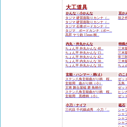
大工道具
かんな・小かんな
豆か
タジマ 硬質面取りカンナ（...
垣之作 
タジマ 硬質面取りカンナ（...
タジマ 石膏ボードカンナ（...
タジマ ボードカンナ（ボー...
高昇 ヤリ鉋 15mm 桐...
内丸・外丸かんな
特殊
ちょん平 外丸かんな 48...
三木龍
ちょん平 外丸かんな 15...
三木龍
ちょん平 外丸かんな 42...
常三郎
ちょん平 内丸かんな 30...
三木龍 
ちょん平 外丸かんな 18...
ちょん
玄能・ハンマー・柄(え)
のこ
ステン八角玄能曲がり柄 桜...
ゼット
玄能用 曲がり柄（小）
玉鳥 
王将 舞台屋槌 磨 角柄付
ゼット
ステン八角玄能曲がり柄 桜...
ヒシカ
玄能用 黒檀柄（小）
ゼット
小刀・ナイフ
砥石
三代目 千代鶴貞秀 小刀「...
シャプト
シャプト
シャプト
シャプト
シャプト