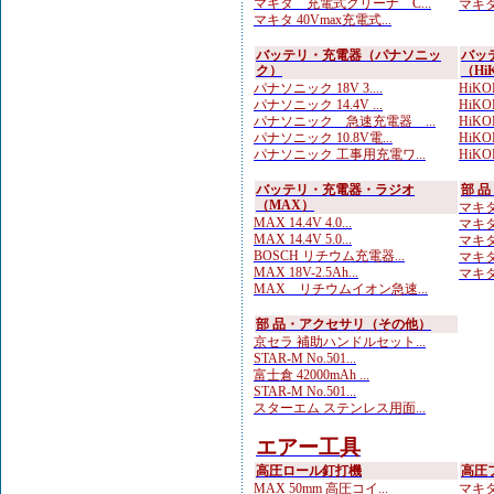
マキタ 充電式クリーナ C...
マキタ 
マキタ 40Vmax充電式...
バッテリ・充電器（パナソニッ
バッ
ク）
（Hi
パナソニック 18V 3....
HiKOK
パナソニック 14.4V ...
HiKOK
パナソニック 急速充電器 ...
HiKO
パナソニック 10.8V電...
HiKOK
パナソニック 工事用充電ワ...
HiKO
バッテリ・充電器・ラジオ
部 
（MAX）
マキタ
MAX 14.4V 4.0...
マキタ
MAX 14.4V 5.0...
マキタ
BOSCH リチウム充電器...
マキタ
MAX 18V-2.5Ah...
マキタ
MAX リチウムイオン急速...
部 品・アクセサリ（その他）
京セラ 補助ハンドルセット...
STAR-M No.501...
富士倉 42000mAh ...
STAR-M No.501...
スターエム ステンレス用面...
エアー工具
高圧ロール釘打機
高圧
MAX 50mm 高圧コイ...
マキタ