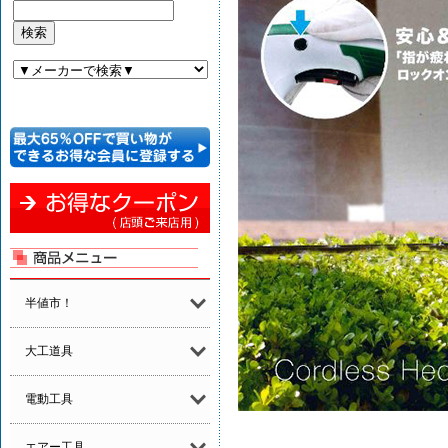
半値市！
大工道具
電動工具
エアー工具