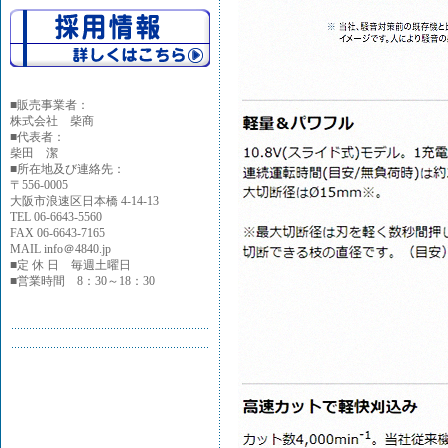
■
販売事業者：
株式会社 柴商
■代表者：
柴田 潔
■所在地及び連絡先：
〒556-0005
大阪市浪速区日本橋 4-14-13
TEL 06-6643-5560
FAX 06-6643-7165
MAIL info＠4840.jp
■定 休 日 毎週土曜日
■営業時間 8：30～18：30