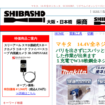
マキタ、14.4V全ネジカッタ、SC101DRF、リチウムイオンシリーズ
｜
｜
HOME
商
HOME
->
電動工具
->
切断
-> マ
特価商品ご案内
マキタ 14.4V全ネジ
スリーアール スマホ接続式スネー
クカメラ コネーク ファイバースコ
バリを出さずにスパッと
ープ 内視鏡カメラ 3R-SMPSNAKE
した作業が出来ます
１充電でW3/8軟鋼全ネジ
オープン価格↓
特別価格￥3,960円
（税込4,356円）
≫詳細はこちら
キーワード検索