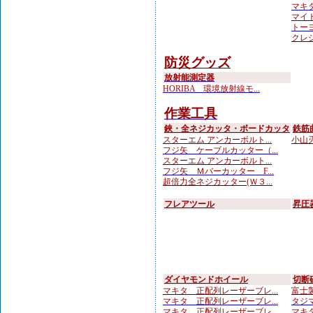
マキタ
マイト
トーヨ
クレシ
防災グッズ
放射能測定器
HORIBA 環境放射線モ...
作業工具
鋏・全ネジカッタ・ボードカッタ
鉄筋
スターエム アンカーボルト...
小山刃
フジ矢 ケーブルカッター（...
スターエム アンカーボルト...
フジ矢 Ｍバーカッター F...
超倍力全ネジカッター(Ｗ３...
フレアツール
昇圧
ダイヤモンドホイール
切断
マキタ 正配列レーザーブレ...
富士製
マキタ 正配列レーザーブレ...
タジマ
マキタ 正配列レーザーブレ...
マキタ