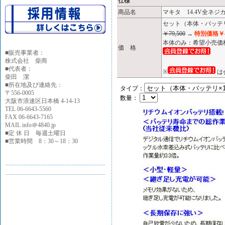
仕様
商品名
マキタ 14.4V全ネジカ
セット（本体・バッテ
￥79,500
→
特別価格￥4
本体のみ：希望小売価
価 格
■
販売事業者：
株式会社 柴商
■代表者：
※
は
柴田 潔
■所在地及び連絡先：
タイプ：
〒556-0005
数量：
大阪市浪速区日本橋 4-14-13
TEL 06-6643-5560
FAX 06-6643-7165
MAIL info＠4840.jp
■定 休 日 毎週土曜日
■営業時間 8：30～18：30