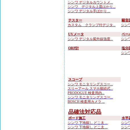
シンワ デジタルカウントメ...
シンワ デジタル上皿はかり...
シンワ デジタル手ばかり ...
テスター
騒音
カスタム クランプ付デジタ...
シンワ
UVメータ
ペー
シンワ デジタル紫外線強度...
シンワ
ORP計
塩分
シンワ
スコープ
シンワ モニタリングスコー...
スリーアール スマホ接続式...
PRODOGUE 検査用内...
シンワ モニタリングスコー...
BOSCH 検査用カメラ ...
品確法対応品
ボード施工
水平
シンワ 下地探し どこ太 ...
シンワ
シンワ 下地探し どこ太 ...
シンワ