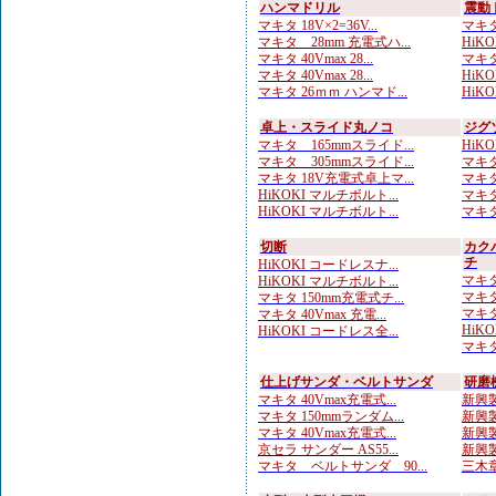
ハンマドリル
震動
マキタ 18V×2=36V...
マキタ
マキタ 28mm 充電式ハ...
HiKO
マキタ 40Vmax 28...
マキタ
マキタ 40Vmax 28...
HiKOK
マキタ 26ｍｍ ハンマド...
HiKOK
卓上・スライド丸ノコ
ジグ
マキタ 165mmスライド...
HiKO
マキタ 305mmスライド...
マキタ
マキタ 18V充電式卓上マ...
マキタ
HiKOKI マルチボルト...
マキタ
HiKOKI マルチボルト...
マキタ
切断
カク
チ
HiKOKI コードレスナ...
マキタ
HiKOKI マルチボルト...
マキタ
マキタ 150mm充電式チ...
マキタ
マキタ 40Vmax 充電...
HiKO
HiKOKI コードレス全...
マキタ
仕上げサンダ・ベルトサンダ
研磨
マキタ 40Vmax充電式...
新興製
マキタ 150mmランダム...
新興製
マキタ 40Vmax充電式...
新興製
京セラ サンダー AS55...
新興製
マキタ ベルトサンダ 90...
三木章