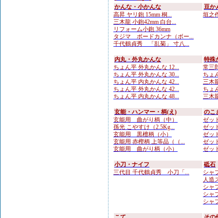
かんな・小かんな
豆か
高昇 ヤリ鉋 15mm 桐...
垣之作
三木龍 小鉋42mm 白台...
リフォーム小鉋 36mm
タジマ ボードカンナ（ボー...
千代鶴貞秀 「乱菊」 寸八...
内丸・外丸かんな
特殊
ちょん平 外丸かんな 12...
常三郎
ちょん平 外丸かんな 30...
ちょん
ちょん平 内丸かんな 42...
三木龍 
ちょん平 外丸かんな 42...
ちょん
ちょん平 内丸かんな 48...
三木龍 
玄能・ハンマー・柄(え)
のこ
玄能用 曲がり柄（中）
ゼット
孫光 こやすけ（2.5Kg...
ゼット
玄能用 黒檀柄（小）
ゼット
玄能用 赤樫柄 上等品（（...
ゼット
玄能用 曲がり柄（小）
ゼット
小刀・ナイフ
砥石
三代目 千代鶴貞秀 小刀「...
シャプト
人造
シャプ
シャプト
シャプト
こて
その