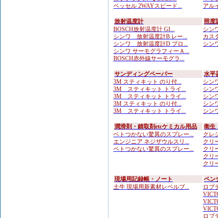
ベッセル 2WAYスピード...
アルイ
放射温度計
照度
BOSCH放射温度計 GI...
シンワ
シンワ 放射温度計B レー...
カスタ
シンワ 放射温度計D プロ...
シンワ
シンワ サーモグラフィーＡ...
BOSCH赤外線サーモグラ...
サンディングペーパー
水平
3M スティキット のり付...
シンワ
3M スティキット トライ...
シンワ
3M スティキット トライ...
シンワ
3M スティキット のり付...
シンワ
3M スティキット トライ...
シンワ
潤滑剤・錆取剤etcケミカル用品
衛生
ベトつかない驚異のスプレー...
クレシ
エンジニア ネジザウルスリ...
クリー
ベトつかない驚異のスプレー...
クリー
クリー
クリー
現場用記録帳・ノート
ペン
土牛 現場用新素材レベルブ...
ロブテ
VICTO
VICTO
VICTO
ロブテ