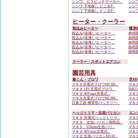
シンワ ビスピッチマーカー...
シンワ
シンワ 下地探し どこ太P...
シンワ
シンワ 下地探し どこ太P...
シンワ
ヒーター・クーラー
投込みヒーター
暖房
投込み(湯沸し)ヒーター ...
静岡製
投込み(湯沸し)ヒーター ...
静岡製
投込み(湯沸し)ヒーター ...
静岡製
投込み(湯沸し)ヒーター ...
静岡製
投込み(湯沸し)ヒーター ...
静岡製
クーラー・スポットエアコン
園芸用具
集じん・ブロワ
芝刈
マキタ充電式ブロワMUB0...
マキタ
マキタ 18V充電式ブロワ...
HiKO
マキタ 40Vmax充電式...
マキタ
マキタ充電式ブロワMUB0...
マキタ
日東工器 携帯型バッテリー...
マキタ
ヘッジトリマ・生垣バリカン
エン
マキタ 充電式ヘッジトリマ...
マキタ
マキタ 生垣バリカン用部品...
マキタ
マキタ 650mm生垣バリ...
マキタ
マキタ 40Vmax充電式...
マキタ
マキタ 生垣バリカンMUH...
マキタ