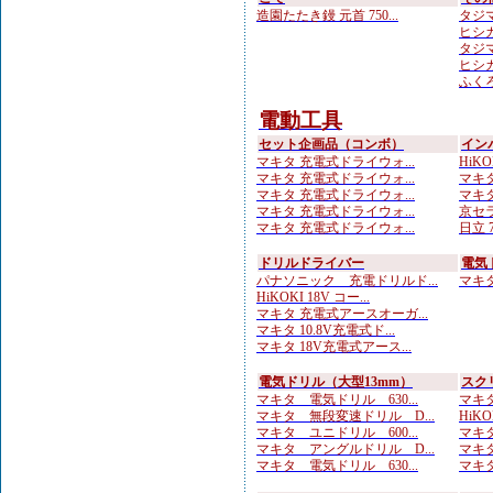
造園たたき鏝 元首 750...
タジマ
ヒシカ
タジマ
ヒシカ
ふくろ
電動工具
セット企画品（コンボ）
イン
マキタ 充電式ドライウォ...
HiKOK
マキタ 充電式ドライウォ...
マキタ
マキタ 充電式ドライウォ...
マキタ
マキタ 充電式ドライウォ...
京セラ
マキタ 充電式ドライウォ...
日立 7
ドリルドライバー
電気
パナソニック 充電ドリルド...
マキタ 
HiKOKI 18V コー...
マキタ 充電式アースオーガ...
マキタ 10.8V充電式ド...
マキタ 18V充電式アース...
電気ドリル（大型13mm）
スク
マキタ 電気ドリル 630...
マキタ
マキタ 無段変速ドリル D...
HiKO
マキタ ユニドリル 600...
マキタ
マキタ アングルドリル D...
マキタ
マキタ 電気ドリル 630...
マキタ