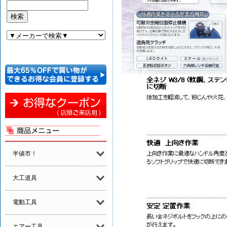
半値市！
大工道具
電動工具
エアー工具