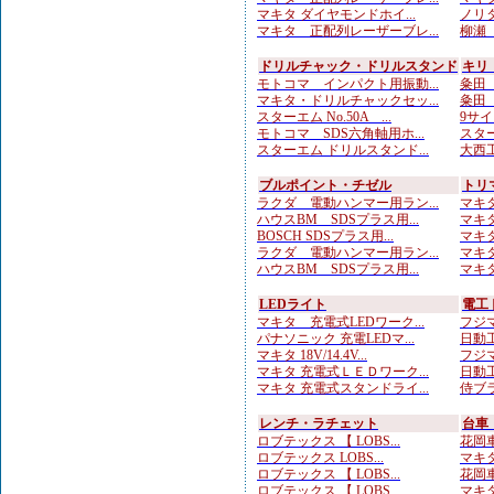
マキタ ダイヤモンドホイ...
ノリタ
マキタ 正配列レーザーブレ...
柳瀬（
ドリルチャック・ドリルスタンド
キリ
モトコマ インパクト用振動...
粂田（
マキタ・ドリルチャックセッ...
粂田（
スターエム No.50A ...
9サイ
モトコマ SDS六角軸用ホ...
スター
スターエム ドリルスタンド...
大西工
ブルポイント・チゼル
トリ
ラクダ 電動ハンマー用ラン...
マキタ
ハウスBM SDSプラス用...
マキタ
BOSCH SDSプラス用...
マキタ
ラクダ 電動ハンマー用ラン...
マキタ
ハウスBM SDSプラス用...
マキタ
LEDライト
電工
マキタ 充電式LEDワーク...
フジマ
パナソニック 充電LEDマ...
日動工
マキタ 18V/14.4V...
フジマ
マキタ 充電式ＬＥＤワーク...
日動工
マキタ 充電式スタンドライ...
侍ブラ
レンチ・ラチェット
台車
ロブテックス 【 LOBS...
花岡車
ロブテックス LOBS...
マキタ
ロブテックス 【 LOBS...
花岡車
ロブテックス 【 LOBS...
マキタ