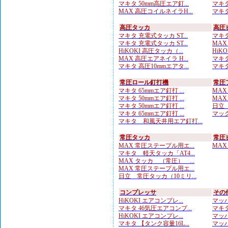
マキタ 50mm高圧エア釘...
マキタ
MAX 高圧コイルネイラH...
マキタ
高圧タッカ
高圧
マキタ 充電式タッカ ST...
マキタ
マキタ 充電式タッカ ST...
MAX
HiKOKI 高圧タッカ（...
HiK
MAX 高圧エアネイラ H...
マキタ
マキタ 高圧10mmエアタ...
マキタ
常圧ロール釘打機
常圧
マキタ 65mmエア釘打 ...
MAX
マキタ 50mmエア釘打 ...
MAX
マキタ 50mmエア釘打 ...
日立 
マキタ 65mmエア釘打 ...
マック
マキタ 和風天井用エア釘打...
常圧タッカ
常圧
MAX 常圧ステープル用エ...
MAX
マキタ 軽天タッカ「AT4...
MAX タッカ （常圧） ...
MAX 常圧ステープル用エ...
日立 常圧タッカ（10ミリ...
コンプレッサ
その
HiKOKI エアコンプレ...
マッハ
マキタ 46気圧エアコンプ...
マキタ
HiKOKI エアコンプレ...
マッハ
マキタ 【タンク容量16L...
マッハ