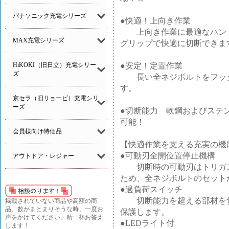
パナソニック充電シリーズ
●快適！上向き作業
上向き作業に最適なハンド
MAX充電シリーズ
グリップで快適に切断できま
●安定！定置作業
HiKOKI（旧日立）充電シリー
ズ
長い全ネジボルトをフック
す。
京セラ（旧リョービ）充電シリ
ーズ
●切断能力 軟鋼およびステン
可能！
会員様向け特価品
【快適作業を支える充実の機
●可動刃全開位置停止機構
アウトドア・レジャー
切断時の可動刃はトリガス
ため、全ネジボルトのセット
●過負荷スイッチ
切断能力を超える部材を切
掲載されていない商品や高額の商
品、数がまとまりそうな時、一度お
保護します。
声をかけてください。精一杯お答え
●LEDライト付
します！