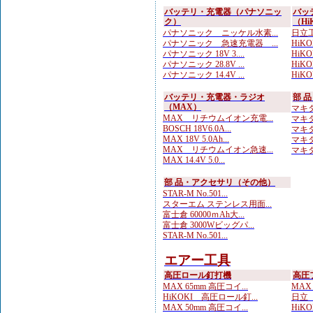
バッテリ・充電器（パナソニッ
バッ
ク）
（Hi
パナソニック ニッケル水素...
日立工
パナソニック 急速充電器 ...
HiKO
パナソニック 18V 3....
HiKOK
パナソニック 28.8V ...
HiKO
パナソニック 14.4V ...
HiKO
バッテリ・充電器・ラジオ
部 
（MAX）
マキタ
MAX リチウムイオン充電...
マキタ
BOSCH 18V6.0A...
マキタ
MAX 18V 5.0Ah...
マキタ
MAX リチウムイオン急速...
マキタ
MAX 14.4V 5.0...
部 品・アクセサリ（その他）
STAR-M No.501...
スターエム ステンレス用面...
富士倉 60000ｍAh大...
富士倉 3000Wビッグパ...
STAR-M No.501...
エアー工具
高圧ロール釘打機
高圧
MAX 65mm 高圧コイ...
MAX
HiKOKI 高圧ロール釘...
日立 
MAX 50mm 高圧コイ...
HiKO