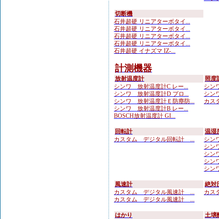
切断機
石井超硬 リニアターボタイ...
石井超硬 リニアターボタイ...
石井超硬 リニアターボタイ...
石井超硬 リニアターボタイ...
石井超硬 イナズマ IZ-...
計測機器
放射温度計
照度
シンワ 放射温度計C レー...
シンワ
シンワ 放射温度計D プロ...
シンワ
シンワ 放射温度計Ｅ防塵防...
カスタ
シンワ 放射温度計B レー...
BOSCH放射温度計 GI...
回転計
温湿
カスタム デジタル回転計 ...
シンワ
シンワ
シンワ
シンワ
シンワ
風速計
絶対
カスタム デジタル風速計 ...
カスタ
カスタム デジタル風速計 ...
はかり
土壌