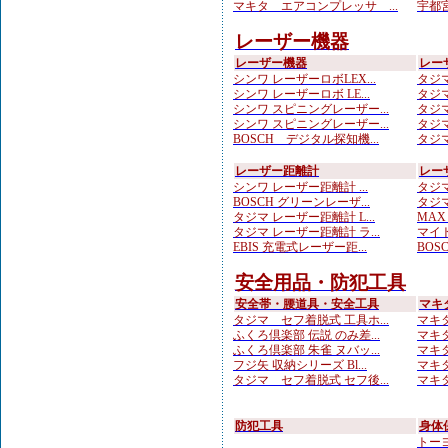
マキタ エアコンプレッサ ...
宇都宮
レーザー機器
レーザー機器
レー
シンワ レーザーロボLEX...
タジマ
シンワ レーザーロボ LE...
タジマ
シンワ スピニングレーザー...
タジマ
シンワ スピニングレーザー...
タジマ
BOSCH デジタル探知機...
タジマ
レーザー距離計
レー
シンワ レーザー距離計 ...
タジマ
BOSCH グリーンレーザ...
タジマ
タジマ レーザー距離計 L...
MAX
タジマ レーザー距離計 ラ...
マイト
EBIS 充電式レーザー距...
BOS
安全用品・防犯工具
安全帯・腰道具・安全工具
マキ
タジマ セフ着脱式 工具ホ...
マキタ
ふくろ倶楽部 伝説 のみ差...
マキタ
ふくろ倶楽部 朱雀 ヌバッ...
マキタ
フジ矢 収納シリーズ Bl...
マキタ
タジマ セフ着脱式 セフ後...
マキタ
防犯工具
身体
トーヨ