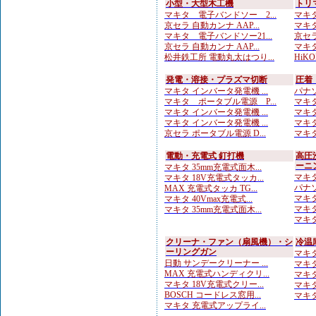
小型・大型木工機
トリ
マキタ 電子バンドソー 2...
マキタ
京セラ 自動カンナ AAP...
マキタ
マキタ 電子バンドソー21...
京セラ
京セラ 自動カンナ AAP...
マキタ
松井鉄工所 電動丸太はつり...
HiKO
発電・溶接・プラズマ切断
圧着
マキタ インバータ発電機 ...
パナソ
マキタ ポータブル電源 P...
マキタ
マキタ インバータ発電機 ...
マキタ
マキタ インバータ発電機 ...
マキタ
京セラ ポータブル電源 D...
マキタ
電動・充電式 釘打機
高圧
ーニ
マキタ 35mm充電式面木...
マキタ
マキタ 18V充電式タッカ...
パナソ
MAX 充電式タッカ TG...
マキタ
マキタ 40Vmax充電式...
マキタ
マキタ 35mm充電式面木...
マキタ
クリーナ・ファン（扇風機）・シ
冷温
ーリングガン
マキタ
日動 サンデークリーナー ...
マキタ
MAX 充電式ハンディクリ...
マキタ
マキタ 18V充電式クリー...
マキタ
BOSCH コードレス窓用...
マキタ
マキタ 充電式アップライ...