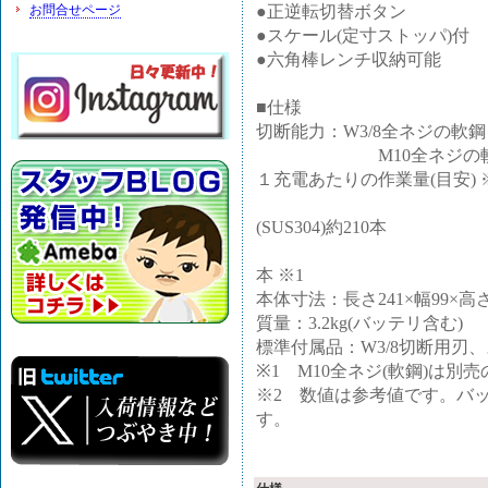
●正逆転切替ボタン
お問合せページ
●スケール(定寸ストッパ)付
●六角棒レンチ収納可能
■仕様
切断能力：W3/8全ネジの軟
M10全ネジの軟鋼
１充電あたりの作業量(目安) ※2 
W3/8ス
(SUS304)約210本
M10軟鋼全ネ
本 ※1
本体寸法：長さ241×幅99×高さ
質量：3.2kg(バッテリ含む)
標準付属品：W3/8切断用刃
※1 M10全ネジ(軟鋼)は別
※2 数値は参考値です。バ
す。