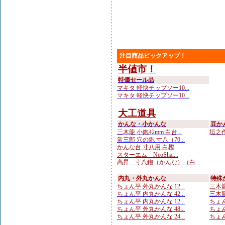
注目商品ピックアップ！
半値市！
特価セール品
マキタ 軽快チップソー10...
マキタ 軽快チップソー10...
大工道具
かんな・小かんな
豆か
三木龍 小鉋42mm 白台...
垣之作
常三郎 穴の鉋 寸八（70...
かんな台 寸八用 白樫
スターエム NeoShar...
高昇 寸八鉋（かんな）（白...
内丸・外丸かんな
特殊
ちょん平 外丸かんな 12...
三木龍 
ちょん平 内丸かんな 42...
三木龍 
ちょん平 内丸かんな 12...
ちょん
ちょん平 外丸かんな 48...
ちょん
ちょん平 外丸かんな 24...
ちょん