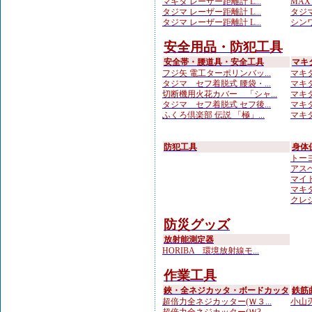
マキタ レーザー距離計 L...
MAX
タジマ レーザー距離計 L...
タジマ
タジマ レーザー距離計 L...
シンワ
安全用品・防犯工具
安全帯・腰道具・安全工具
マキ
フジ矢 電工ターポリンバッ...
マキタ
タジマ セフ着脱式 腰袋・...
マキタ
切断機用火花カバー 「シャ...
マキタ
タジマ セフ着脱式 セフ後...
マキタ
ふくろ倶楽部 伝説 「極」...
マキタ
防犯工具
身体
トーヨ
アスベ
マイト
マキタ
クレシ
防災グッズ
放射能測定器
HORIBA 環境放射線モ...
作業工具
鋏・全ネジカッタ・ボードカッタ
鉄筋
超倍力全ネジカッター(Ｗ３...
小山刃