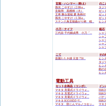
玄能・ハンマー・柄(え)
のこ
孫光 こやすけ（2.0Kg...
タジマ
玄能用 黒檀柄（大）
ゼット
王将 舞台屋槌 磨 角柄付
ゼット
孫光 こやすけ（1.5Kg...
ゼット
ステン八角玄能曲がり柄 桜...
ヒシカ
小刀・ナイフ
砥石
三代目 千代鶴貞秀 小刀「...
シャプト
シャプ
シャプト
シャプ
シャプ
こて
その
造園たたき鏝 元首 750...
ヒシカ
タジマ
ヒシカ
鉋の台
ヒシカ
電動工具
セット企画品（コンボ）
イン
マキタ 充電式ドライウォ...
HiKO
マキタ 充電式ドライウォ...
HiKO
マキタ 充電式ドライウォ...
パナソ
マキタ KS516DZ+V...
HiKOK
マキタ 防じんマルノコセッ...
マキタ 