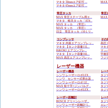
マキタ 50mmエア釘打 ...
MAX
マキタ 65mmエア釘打 ...
常圧タッカ
常圧
MAX 常圧ステープル用エ...
MAX
マキタ 軽天タッカ「AT4...
MAX タッカ （常圧） ...
MAX タッカ （常圧） ...
日立 常圧タッカ（10ミリ...
コンプレッサ
その
マキタ 内装エアコンプレッ...
高圧ス
マキタ 【タンク容量11L...
マキタ
HiKOKI エアコンプレ...
マッハ
マキタ 【タンク容量16L...
宇都宮
MAX 高圧エアコンプレッ...
フジマ
レーザー機器
レーザー機器
レー
シンワ レーザーロボLEX...
タジマ
シンワ センサー式墨出器 ...
タジマ
シンワ レーザーロボ LE...
タジマ
MAX 矩十字×ジンバルグ...
タジマ
シンワ レーザーロボLEX...
タジマ
レーザー距離計
レー
BOSCH グリーンレーザ...
タジマ
シンワ レーザー距離計 L...
エレベ