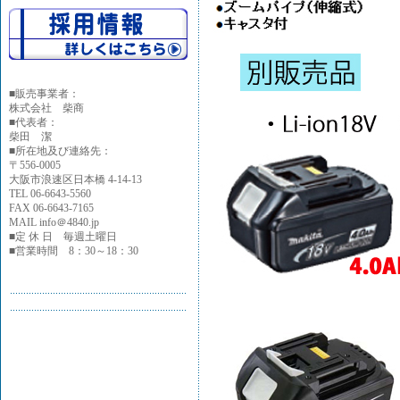
■
販売事業者：
株式会社 柴商
■代表者：
柴田 潔
■所在地及び連絡先：
〒556-0005
大阪市浪速区日本橋 4-14-13
TEL 06-6643-5560
FAX 06-6643-7165
MAIL info＠4840.jp
■定 休 日 毎週土曜日
■営業時間 8：30～18：30