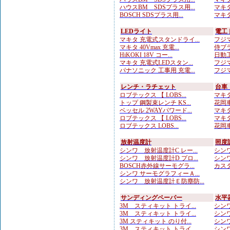
ハウスBM SDSプラス用...
マキタ
BOSCH SDSプラス用...
マキタ
LEDライト
電工
マキタ 充電式スタンドライ...
フジマ
マキタ 40Vmax 充電...
侍ブラ
HiKOKI 18V コー...
日動工
マキタ 充電式LEDスタン...
フジマ
パナソニック 工事用 充電...
フジマ
レンチ・ラチェット
台車
ロブテックス 【 LOBS...
マキタ
トップ 鋼製束レンチ KS...
花岡車
ベッセル 2WAYパワード...
マキタ
ロブテックス 【 LOBS...
マキタ
ロブテックス LOBS...
花岡車
放射温度計
照度
シンワ 放射温度計C レー...
シンワ
シンワ 放射温度計D プロ...
シンワ
BOSCH赤外線サーモグラ...
カスタ
シンワ サーモグラフィーＡ...
シンワ 放射温度計Ｅ防塵防...
サンディングペーパー
水平
3M スティキット トライ...
シンワ
3M スティキット トライ...
シンワ
3M スティキット のり付...
シンワ
3M スティキット トライ...
シンワ