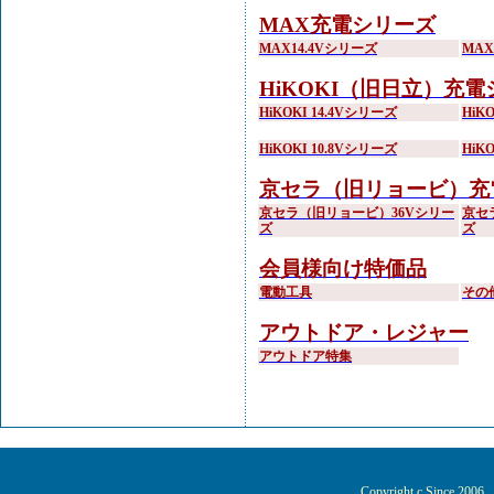
MAX充電シリーズ
MAX14.4Vシリーズ
MA
HiKOKI（旧日立）充
HiKOKI 14.4Vシリーズ
HiK
HiKOKI 10.8Vシリーズ
HiK
京セラ（旧リョービ）充
京セラ（旧リョービ）36Vシリー
京セ
ズ
ズ
会員様向け特価品
電動工具
その
アウトドア・レジャー
アウトドア特集
Copyright c Since 200