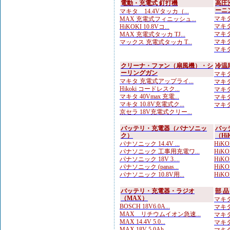
電動・充電式 釘打機
高圧
ーニ
マキタ 14.4Vタッカ（...
マキタ
MAX 充電式フィニッシュ...
マキタ
HiKOKI 10.8Vコ...
マキタ
MAX 充電式タッカ TJ...
マキタ
マックス 充電式タッカ T...
マキタ
クリーナ・ファン（扇風機）・シ
冷温
ーリングガン
マキタ
マキタ 充電式アップライ...
マキタ
Hikoki コードレスク...
マキタ
マキタ 40Vmax 充電...
マキタ
マキタ 10.8V充電式ク...
マキタ
京セラ 18V充電式クリー...
バッテリ・充電器（パナソニッ
バッ
ク）
（Hi
パナソニック 14.4V ...
HiKOK
パナソニック 工事用充電ワ...
HiKO
パナソニック 18V 3....
HiKOK
パナソニック (panas...
HiKOK
パナソニック 10.8V用...
HiKOK
バッテリ・充電器・ラジオ
部 
（MAX）
マキタ
BOSCH 18V6.0A...
マキタ
MAX リチウムイオン急速...
マキタ
MAX 14.4V 5.0...
マキタ
MAX 18V 5.0Ah...