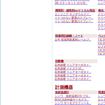
3M スティキット のり付...
シンワ
潤滑剤・錆取剤etcケミカル用品
衛生
エンジニア ネジザウルスリ...
クリー
ベトつかない驚異のスプレー...
クリー
ベトつかない驚異のスプレー...
クリー
クリー
クリー
現場用記録帳・ノート
ペン
土牛 現場用新素材レベルブ...
VICTO
VICTO
ロブテ
VICTO
VICTO
切断機
石井超硬 リニアターボタイ...
石井超硬 イナズマ IZ-...
石井超硬 リニアターボタイ...
石井超硬 リニアターボタイ...
石井超硬 リニアターボタイ...
計測機器
放射温度計
照度
シンワ 放射温度計D プロ...
シンワ
BOSCH赤外線サーモグラ...
カスタ
シンワ サーモグラフィーＡ...
シンワ