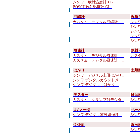
シンワ 放射温度計B レー...
BOSCH放射温度計 GI...
回転計
温湿
カスタム デジタル回転計 ...
シンワ
シンワ
シンワ
シンワ 
シンワ
風速計
絶対
カスタム デジタル風速計 ...
カスタ
カスタム デジタル風速計 ...
はかり
土壌
シンワ デジタル上皿はかり...
シンワ デジタルカウントメ...
シンワ デジタル手ばかり ...
テスター
騒音
カスタム クランプ付デジタ...
シンワ
UVメータ
ペー
シンワ デジタル紫外線強度...
シンワ
ORP計
塩分
シンワ