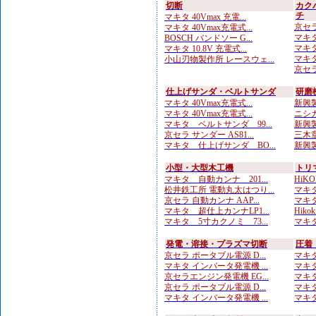
切断
カク
チ
マキタ 40Vmax 充電...
京セラ
マキタ 40Vmax充電式...
マキタ
BOSCH バンドソー G...
マキタ
マキタ 10.8V 充電式...
マキタ
小山刃物製作所 レースウェ...
京セラ
仕上げサンダ・ベルトサンダ
研磨
マキタ 40Vmax充電式...
新興製
マキタ 40Vmax充電式...
ニシガ
マキタ ベルトサンダ 99...
新興製
京セラ サンダー AS81...
三木章
マキタ 仕上げサンダ BO...
新興製
小型・大型木工機
トリ
マキタ 自動カンナ 201...
HiKO
松井鉄工所 電動丸太はつり...
マキタ
京セラ 自動カンナ AAP...
マキタ
マキタ 超仕上カンナLP1...
Hiko
マキタ 5寸カクノミ 73...
マキタ
発電・溶接・プラズマ切断
圧着
京セラ ポータブル電源 D...
マキタ
マキタ インバータ発電機 ...
マキタ
京セラエンジン発電機 EG...
マキタ
京セラ ポータブル電源 D...
マキタ
マキタ インバータ発電機 ...
マキタ