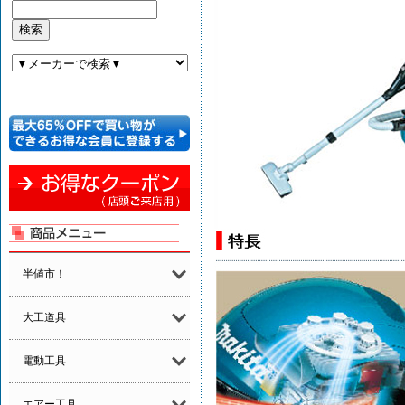
半値市！
大工道具
電動工具
エアー工具