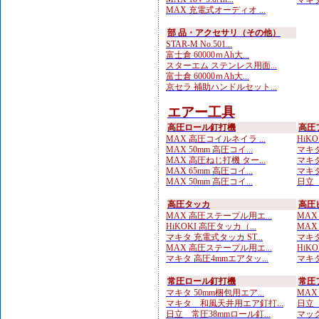
マキタ
MAX 充電式オーディオ ...
部 品・アクセサリ（その他）
STAR-M No.501...
富士倉 60000ｍAh大...
スターエム ステンレス用面...
富士倉 60000ｍAh大...
京セラ 補助ハンドルセット...
エアー工具
高圧ロール釘打機
高圧
MAX 高圧コイルネイラ ...
HiKO
MAX 50mm 高圧コイ...
マキタ
MAX 高圧ねじ打機 ター...
マキタ
MAX 65mm 高圧コイ...
マキタ
MAX 50mm 高圧コイ...
日立 
高圧タッカ
高圧
MAX 高圧ステープル用エ...
MAX
HiKOKI 高圧タッカ（...
MAX
マキタ 充電式タッカ ST...
マキタ
MAX 高圧ステープル用エ...
HiK
マキタ 高圧4mmエアタッ...
マキタ
常圧ロール釘打機
常圧
マキタ 50mm梱包用エア...
MAX
マキタ 和風天井用エア釘打...
日立 
日立 常圧38mmロール釘...
マック