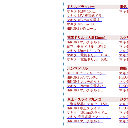
ドリルドライバー
電気
マキタ 10.8V 10m...
マキタ 
マキタ 18V 充電式ドラ...
マキタ 40Vmax充電式...
マキタ 40Vmax 13...
HiKOKI 3.6Vコー...
電気ドリル（大型13mm）
スク
HiKOKI マルチボルト...
マキタ
日立 垂直ドリル DW 3...
マキタ
マキタ 13mmドリル D...
マキタ
マキタ 電気ドリル DS4...
マキタ
マキタ 電気ドリル 630...
マキタ
ハンマドリル
震動
BOSCH バッテリーハン...
マキタ
HiKOKI 36Vマルチ...
HiK
HiKOKI マルチボルト...
マキタ
マキタ 28mm 充電式ハ...
HiKOK
HiKOKI マルチボルト...
マキタ
卓上・スライド丸ノコ
ジグ
［別売部品］マキタ LS0...
マキタ
HiKOKI 卓上スライド...
HiKO
マキタ 165mmスライド...
マキタ
マキタ 充電式卓上マルノコ...
マキタ
HiKOKI マルチボルト...
マキタ