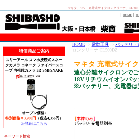
マキタ、18V、充電式サイクロンクリーナ、CL500D
｜
｜
HOME
商
HOME
->
電動工具
->
バッテリ・
ロンクリーナ CL500DZ
特価商品ご案内
スリーアール スマホ接続式スネー
マキタ 充電式サイクロ
クカメラ コネーク ファイバースコ
ープ 内視鏡カメラ 3R-SMPSNAKE
遠心分離サイクロンでご
18Vリチウムイオンバ
※バッテリー、充電器は
オープン価格↓
特別価格￥3,960円
（税込4,356円）
≫詳細はこちら
キーワード検索