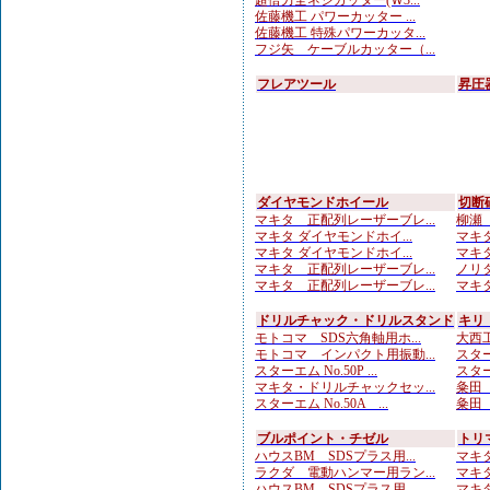
超倍力全ネジカッター(Ｗ3...
佐藤機工 パワーカッター ...
佐藤機工 特殊パワーカッタ...
フジ矢 ケーブルカッター（...
フレアツール
昇圧
ダイヤモンドホイール
切断
マキタ 正配列レーザーブレ...
柳瀬（
マキタ ダイヤモンドホイ...
マキタ
マキタ ダイヤモンドホイ...
マキタ
マキタ 正配列レーザーブレ...
ノリタ
マキタ 正配列レーザーブレ...
マキタ
ドリルチャック・ドリルスタンド
キリ
モトコマ SDS六角軸用ホ...
大西工
モトコマ インパクト用振動...
スター
スターエム No.50P ...
スター
マキタ・ドリルチャックセッ...
粂田（
スターエム No.50A ...
粂田（
ブルポイント・チゼル
トリ
ハウスBM SDSプラス用...
マキタ
ラクダ 電動ハンマー用ラン...
マキタ
ハウスBM SDSプラス用...
マキタ