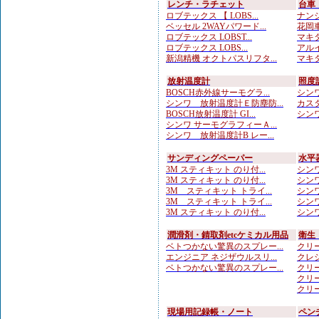
レンチ・ラチェット
台車
ロブテックス 【 LOBS...
ナンシ
ベッセル 2WAYパワード...
花岡車
ロブテックス LOBST...
マキタ
ロブテックス LOBS...
アルイ
新潟精機 オクトパスリフタ...
マキタ
放射温度計
照度
BOSCH赤外線サーモグラ...
シンワ
シンワ 放射温度計Ｅ防塵防...
カスタ
BOSCH放射温度計 GI...
シンワ
シンワ サーモグラフィーＡ...
シンワ 放射温度計B レー...
サンディングペーパー
水平
3M スティキット のり付...
シンワ
3M スティキット のり付...
シンワ
3M スティキット トライ...
シンワ
3M スティキット トライ...
シンワ
3M スティキット のり付...
シンワ
潤滑剤・錆取剤etcケミカル用品
衛生
ベトつかない驚異のスプレー...
クリー
エンジニア ネジザウルスリ...
クレシ
ベトつかない驚異のスプレー...
クリー
クリー
クリー
現場用記録帳・ノート
ペン