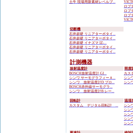
土牛 現場用新素材レベルブ...
VICTO
ロブテ
ロブテ
ロブテ
VICTO
切断機
石井超硬 リニアターボタイ...
石井超硬 リニアターボタイ...
石井超硬 イナズマ IZ-...
石井超硬 リニアターボタイ...
石井超硬 リニアターボタイ...
計測機器
放射温度計
照度
BOSCH放射温度計 GI...
カスタ
シンワ サーモグラフィーＡ...
シンワ
シンワ 放射温度計D プロ...
シンワ
BOSCH赤外線サーモグラ...
シンワ 放射温度計B レー...
回転計
温湿
カスタム デジタル回転計 ...
シンワ
シンワ
シンワ
シンワ
シンワ
風速計
絶対