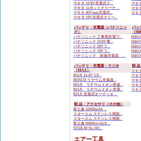
マキタ 10.8V充電式ク...
マキタ
マキタ ロボットクリーナ ...
マキタ
マキタ 40Vmax充電式...
マキタ
マキタ 18V充電式クリー...
バッテリ・充電器（パナソニッ
バッ
ク）
（Hi
パナソニック 工事用充電ワ...
HiKO
パナソニック 10.8V電...
HiK
パナソニック 18V 5....
HiKO
パナソニック 18V 3....
HiKOK
パナソニック 急速充電器 ...
HiKO
バッテリ・充電器・ラジオ
部 
（MAX）
マキタ
MAX 14.4V 5.0...
マキタ
BOSCH リチウム充電器...
マキタ
MAX リチウムイオン急速...
マキタ 
MAX リチウムイオン充電...
マキタ
MAX 充電式オーディオ ...
部 品・アクセサリ（その他）
富士倉 42000mAh ...
スターエム ステンレス用面...
スターエム ステンレス用面...
富士倉 60000ｍAh大...
STAR-M No.501...
エアー工具