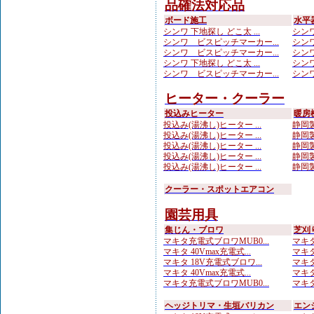
品確法対応品
ボード施工
水平
シンワ 下地探し どこ太 ...
シンワ
シンワ ビスピッチマーカー...
シンワ
シンワ ビスピッチマーカー...
シンワ
シンワ 下地探し どこ太 ...
シンワ
シンワ ビスピッチマーカー...
シンワ
ヒーター・クーラー
投込みヒーター
暖房
投込み(湯沸し)ヒーター ...
静岡製
投込み(湯沸し)ヒーター ...
静岡製
投込み(湯沸し)ヒーター ...
静岡製
投込み(湯沸し)ヒーター ...
静岡製
投込み(湯沸し)ヒーター ...
静岡製
クーラー・スポットエアコン
園芸用具
集じん・ブロワ
芝刈
マキタ充電式ブロワMUB0...
マキタ
マキタ 40Vmax充電式...
マキタ
マキタ 18V充電式ブロワ...
マキタ
マキタ 40Vmax充電式...
マキタ 
マキタ充電式ブロワMUB0...
マキタ
ヘッジトリマ・生垣バリカン
エン