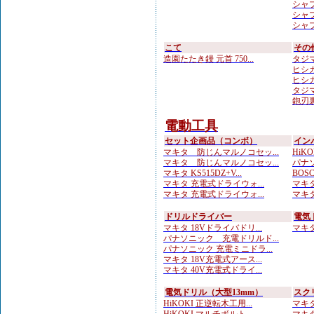
シャプ
シャプ
シャプ
こて
その
造園たたき鏝 元首 750...
タジマ
ヒシカ
ヒシカ
タジマ
鉋刃
電動工具
セット企画品（コンボ）
イン
マキタ 防じんマルノコセッ...
HiKO
マキタ 防じんマルノコセッ...
パナソ
マキタ KS515DZ+V...
BOS
マキタ 充電式ドライウォ...
マキタ 
マキタ 充電式ドライウォ...
マキタ
ドリルドライバー
電気
マキタ 18Vドライバドリ...
マキタ 
パナソニック 充電ドリルド...
パナソニック 充電ミニドラ...
マキタ 18V充電式アース...
マキタ 40V充電式ドライ...
電気ドリル（大型13mm）
スク
HiKOKI 正逆転木工用...
マキタ