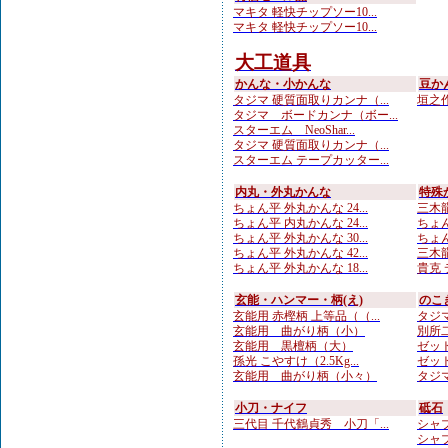
マキタ 軽快チップソー10...
マキタ 軽快チップソー10...
大工道具
かんな・小かんな
豆か
タジマ 硬質面取りカンナ（...
垣之作
タジマ ボードカンナ（ボー...
スターエム NeoShar...
タジマ 硬質面取りカンナ（...
スターエム テープカッター...
内丸・外丸かんな
特殊
ちょん平 外丸かんな 24...
三木龍
ちょん平 内丸かんな 24...
ちょん
ちょん平 外丸かんな 30...
ちょん
ちょん平 外丸かんな 42...
三木龍 
ちょん平 外丸かんな 18...
貴克 
玄能・ハンマー・柄(え)
のこ
玄能用 赤樫柄 上等品（（...
タジマ
玄能用 曲がり柄（小）
別所二
玄能用 黒檀柄（大）
ゼット
孫光 こやすけ（2.5Kg...
ゼット
玄能用 曲がり柄（小々）
タジマ
小刀・ナイフ
砥石
三代目 千代鶴貞秀 小刀「...
シャプト
シャプ