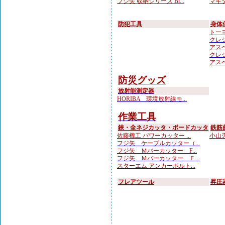
フジ矢 収納シリーズ Bl...
マキタ
防犯工具
身体
トーヨ
クレシ
アスベ
クレシ
アスベ
防災グッズ
放射能測定器
HORIBA 環境放射線モ...
作業工具
鋏・全ネジカッタ・ボードカッタ
鉄筋
佐藤機工 パワーカッター ...
小山刃
フジ矢 ケーブルカッター（...
フジ矢 Ｍバーカッター F...
フジ矢 Ｍバーカッター Ｆ...
スターエム アンカーボルト...
フレアツール
昇圧