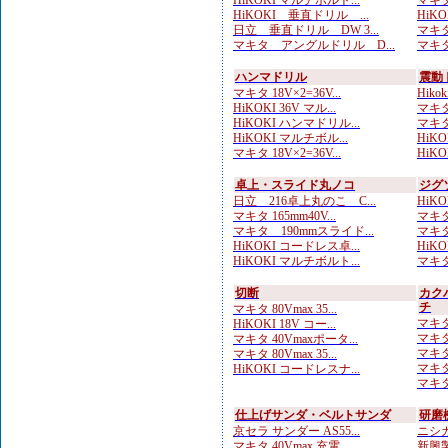
HiKOKI マルチボルト...
マキタ
HiKOKI 垂直ドリル ...
HiK
日立 垂直ドリル DW 3...
マキタ
マキタ アングルドリル D...
マキタ
ハンマドリル
震動
マキタ 18V×2=36V...
Hik
HiKOKI 36V マル...
マキタ
HiKOKI ハンマドリル...
マキタ
HiKOKI マルチボル...
HiKOK
マキタ 18V×2=36V...
HiKO
卓上・スライド丸ノコ
ジグ
日立 216卓上丸のこ C...
HiKO
マキタ 165mm40V...
マキタ
マキタ 190mmスライド...
マキタ
HiKOKI コードレス卓...
HiKO
HiKOKI マルチボルト...
マキタ
切断
カク
チ
マキタ 80Vmax 35...
マキタ
HiKOKI 18V コー...
マキタ
マキタ 40Vmaxポータ...
マキタ
マキタ 80Vmax 35...
マキタ
HiKOKI コードレスナ...
マキタ
仕上げサンダ・ベルトサンダ
研磨
京セラ サンダー AS55...
ニシガ
マキタ 40Vmax 充電...
新興製