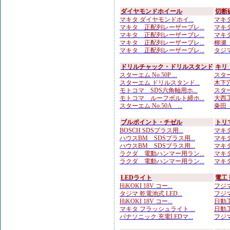
ダイヤモンドホイール
切断
マキタ ダイヤモンドホイ...
マキタ
マキタ 正配列レーザーブレ...
マキタ
マキタ 正配列レーザーブレ...
マキタ
マキタ 正配列レーザーブレ...
柳瀬（
マキタ 正配列レーザーブレ...
タジマ
ドリルチャック・ドリルスタンド
キリ
スターエム No.50P ...
スターエ
スターエム ドリルスタンド...
木下穴
モトコマ SDS六角軸用ホ...
スター
モトコマ ルーフボルト締ホ...
大西工
スターエム No.50A ...
粂田（
ブルポイント・チゼル
トリ
BOSCH SDSプラス用...
マキタ
ハウスBM SDSプラス用...
マキタ
ハウスBM SDSプラス用...
マキタ
ラクダ 電動ハンマー用ラン...
マキタ
ラクダ 電動ハンマー用ラン...
マキタ
LEDライト
電工
HiKOKI 18V コー...
フジマ
タジマ 乾電池式 LED...
フジマ
HiKOKI 18V コー...
日動工
マキタ フラッシュライト ...
日動工
パナソニック 充電LEDマ...
フジマ