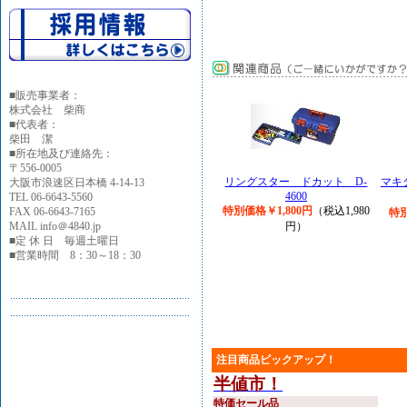
■
販売事業者：
株式会社 柴商
■代表者：
柴田 潔
■所在地及び連絡先：
〒556-0005
リングスター ドカット D-
マキ
大阪市浪速区日本橋 4-14-13
4600
TEL 06-6643-5560
特別価格￥1,800円
（税込1,980
FAX 06-6643-7165
特別
MAIL info＠4840.jp
円）
■定 休 日 毎週土曜日
■営業時間 8：30～18：30
注目商品ピックアップ！
半値市！
特価セール品