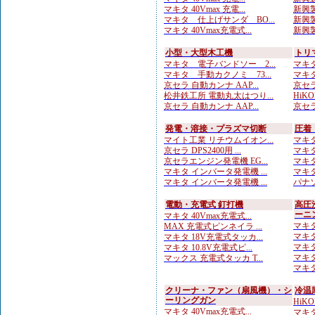
マキタ 40Vmax 充電...
新興製
マキタ 仕上げサンダ BO...
新興製
マキタ 40Vmax充電式...
新興製
小型・大型木工機
トリ
マキタ 電子バンドソー 2...
マキタ
マキタ 手動カクノミ 73...
マキタ
京セラ 自動カンナ AAP...
京セラ
松井鉄工所 電動丸太はつり...
HiKO
京セラ 自動カンナ AAP...
京セラ
発電・溶接・プラズマ切断
圧着
マイト工業 リチウムイオン...
マキタ
京セラ DPS2400用 ...
マキタ
京セラエンジン発電機 EG...
マキタ
マキタ インバータ発電機 ...
マキタ
マキタ インバータ発電機 ...
パナソ
電動・充電式 釘打機
高圧
ーニ
マキタ 40Vmax充電式...
マキタ
MAX 充電式ピンネイラ ...
マキタ
マキタ 18V充電式タッカ...
マキタ
マキタ 10.8V充電式ピ...
マキタ
マックス 充電式タッカ T...
マキタ
クリーナ・ファン（扇風機）・シ
冷温
ーリングガン
HiK
マキタ 40Vmax充電式...
マキタ 