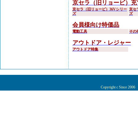
京セラ（旧リョービ）充
京セラ（旧リョービ）36Vシリー
京セ
ズ
ズ
会員様向け特価品
電動工具
その
アウトドア・レジャー
アウトドア特集
Copyright c Since 200