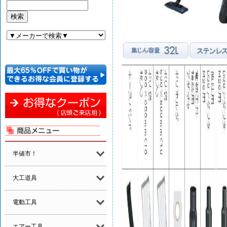
半値市！
大工道具
電動工具
エアー工具