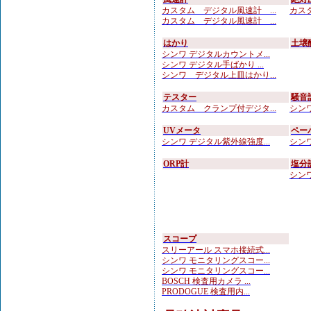
カスタム デジタル風速計 ...
カスタ
カスタム デジタル風速計 ...
はかり
土壌
シンワ デジタルカウントメ...
シンワ デジタル手ばかり ...
シンワ デジタル上皿はかり...
テスター
騒音
カスタム クランプ付デジタ...
シンワ
UVメータ
ペー
シンワ デジタル紫外線強度...
シンワ
ORP計
塩分
シンワ
スコープ
スリーアール スマホ接続式...
シンワ モニタリングスコー...
シンワ モニタリングスコー...
BOSCH 検査用カメラ ...
PRODOGUE 検査用内...