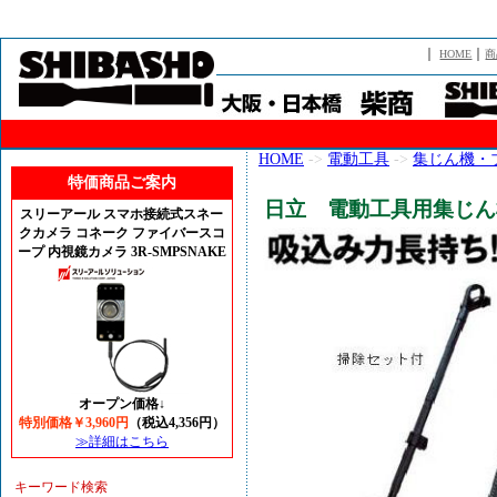
｜
｜
HOME
商
HOME
->
電動工具
->
集じん機・
特価商品ご案内
日立 電動工具用集じん機
スリーアール スマホ接続式スネー
クカメラ コネーク ファイバースコ
ープ 内視鏡カメラ 3R-SMPSNAKE
オープン価格↓
特別価格￥3,960円
（税込4,356円）
≫詳細はこちら
キーワード検索