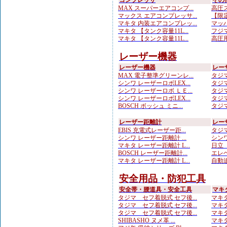
コンプレッサ
その
MAX スーパーエアコンプ...
高圧ス
マックス エアコンプレッサ...
【限定
マキタ 内装エアコンプレッ...
マッハ
マキタ 【タンク容量11L...
フジマ
マキタ 【タンク容量11L...
高圧用
レーザー機器
レーザー機器
レー
MAX 電子整準グリーンレ...
タジマ
シンワ レーザーロボLEX...
タジマ
シンワ レーザーロボ ＬＥ...
タジマ
シンワ レーザーロボLEX...
タジマ
BOSCH ボッシュ ミニ...
タジマ
レーザー距離計
レー
EBIS 充電式レーザー距...
タジマ
シンワ レーザー距離計 ...
シンワ
マキタ レーザー距離計 L...
日立 
BOSCH レーザー距離計...
エレベ
マキタ レーザー距離計 L...
自動追
安全用品・防犯工具
安全帯・腰道具・安全工具
マキ
タジマ セフ着脱式 セフ後...
マキタ
タジマ セフ着脱式 セフ後...
マキタ
タジマ セフ着脱式 セフ後...
マキタ
SHIBASHO ヌメ革 ...
マキタ