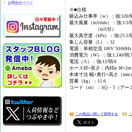
お問合せページ
※■仕様
吸込み仕事率（w）：強:320/弱:
最大風量（m3/min）：強:3.5/弱
（m3/分）
最大真空度（kPa）：強:25.5/弱:
集じん容量（L）：32
電源：単相交流 100V 50/60Hz
消費電力（W）：強:1,140/弱:7
電流（A）：強:12/弱:8
ホース径×長さ：内径ø 38×2m
本体寸法 幅×奥行×高さ（mm）：4
質量（kg）：11.6
コード（m）：3心・5（アー
この商品に関して質問する