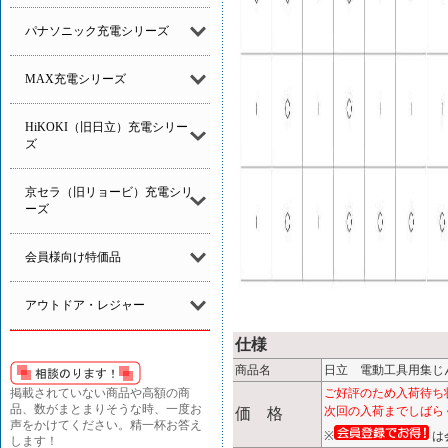
パナソニック充電シリーズ
MAX充電シリーズ
HiKOKI（旧日立）充電シリー
ズ
京セラ（旧リョービ）充電シリ
ーズ
会員様向け特価品
アウトドア・レジャー
仕様
商品名
日立 電動工具用集じん機
掲載されていない商品や高額の商
ご好評のため入荷待ち
品、数がまとまりそうな時、一度お
価 格
次回の入荷までしばら
声をかけてください。精一杯お答え
※
は
します！