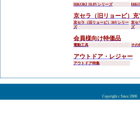
HiKOKI 10.8Vシリーズ
HiK
京セラ（旧リョービ）充
京セラ（旧リョービ）36Vシリー
京セ
ズ
ズ
会員様向け特価品
電動工具
その
アウトドア・レジャー
アウトドア特集
Copyright c Since 200