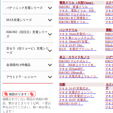
電気ドリル（大型13mm）
スク
HiKOKI 変速ドリル ...
HiK
パナソニック充電シリーズ
マキタ 電気ドリル 630...
マキタ
HiKOKI マルチボルト...
HiK
HiKOKI 木工用電気ド...
マキタ
MAX充電シリーズ
HiKOKI 電気ドリル ...
マキタ
ハンマドリル
震動
HiKOKI（旧日立）充電シリー
マキタ 16mm充電式ハン...
HiKOK
ズ
マキタ 集じんシステム D...
HiKOK
マキタ 18mm18V充電...
HiKOK
マキタ 14.4V 18m...
Hik
京セラ（旧リョービ）充電シリ
MAX 充電式ブラシレス ...
HiKOK
ーズ
卓上・スライド丸ノコ
ジグ
HiKOKI マルチボルト...
HiKO
会員様向け特価品
日立 260卓上スライド丸...
マキタ
マキタ 165mm40V...
マキタ
HiKOKI 190mm卓...
マキタ
マキタ 充電式卓上マルノコ...
HiKO
アウトドア・レジャー
切断
カク
チ
マキタ 14.4V充電式ボ...
マキタ
マキタ 充電式チェンソー ...
マキタ
マキタ 18V充電式コンパ...
掲載されていない商品や高額の商
京セラ
マキタ 10.8V 充電式...
品、数がまとまりそうな時、一度お
マキタ
HiKOKI 10.8Vミ...
声をかけてください。精一杯お答え
マキタ
します！