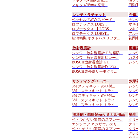
マキタ 40Vmax充電式...
侍ブラ
マキタ 40Vmax 充電...
日動工
レンチ・ラチェット
台車
ベッセル 2WAYスピード...
ナンシ
ロブテックス LOBS...
マキタ
ロブテックス 【 LOBS...
マキタ
ロブテックス LOBST...
アルイ
新潟精機 オクトパスリフタ...
花岡車
放射温度計
照度
シンワ 放射温度計Ｅ防塵防...
シンワ
シンワ 放射温度計C レー...
カスタ
BOSCH放射温度計 GI...
シンワ
シンワ 放射温度計D プロ...
BOSCH赤外線サーモグラ...
サンディングペーパー
水平
3M スティキット のり付...
シンワ
3M スティキット トライ...
シンワ
3M スティキット のり付...
シンワ
3M スティキット トライ...
シンワ
3M スティキット トライ...
シンワ
潤滑剤・錆取剤etcケミカル用品
衛生
ベトつかない驚異のスプレー...
クリー
エンジニア ネジザウルスリ...
クリー
ベトつかない驚異のスプレー...
クリー
クレシ