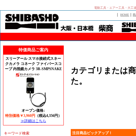
電動工具・エアー工具・大工
｜
｜
HOME
商
特価商品ご案内
スリーアール スマホ接続式スネー
クカメラ コネーク ファイバースコ
カテゴリまたは商
ープ 内視鏡カメラ 3R-SMPSNAKE
た。
オープン価格↓
特別価格￥3,960円
（税込4,356円）
≫詳細はこちら
注目商品ピックアップ！
キーワード検索