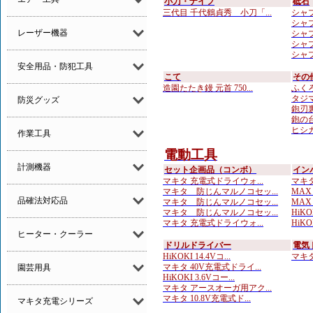
小刀・ナイフ
砥石
三代目 千代鶴貞秀 小刀「...
シャプト
シャプト
レーザー機器
シャプト
シャプ
シャプ
安全用品・防犯工具
こて
その
造園たたき鏝 元首 750...
ふくろ
タジマ
防災グッズ
鉋刃
鉋の台
ヒシカ
作業工具
電動工具
計測機器
セット企画品（コンボ）
イン
マキタ 充電式ドライウォ...
マキタ
マキタ 防じんマルノコセッ...
MAX
品確法対応品
マキタ 防じんマルノコセッ...
MAX
マキタ 防じんマルノコセッ...
HiKOK
マキタ 充電式ドライウォ...
HiKOK
ヒーター・クーラー
ドリルドライバー
電気
HiKOKI 14.4Vコ...
マキタ 
マキタ 40V充電式ドライ...
園芸用具
HiKOKI 3.6Vコー...
マキタ アースオーガ用アク...
マキタ 10.8V充電式ド...
マキタ充電シリーズ