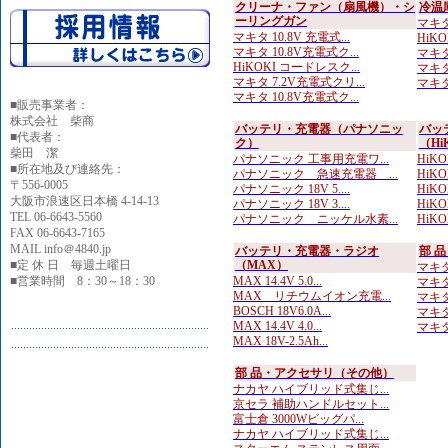
クリーナ・ファン（扇風機）・シ
冷温
ーリングガン
マキタ
マキタ 10.8V 充電式...
HiK
マキタ 10.8V充電式ク...
マキタ
HiKOKI コードレスク...
マキタ 
マキタ 7.2V充電式クリ...
マキタ
マキタ 10.8V充電式ク...
■
販売事業者：
株式会社 柴商
バッテリ・充電器（パナソニッ
バッ
■代表者：
ク）
（Hi
柴田 潔
パナソニック 工事用充電ワ...
HiKOK
■所在地及び連絡先：
パナソニック 急速充電器 ...
HiKO
〒556-0005
パナソニック 18V 5....
HiK
大阪市浪速区日本橋 4-14-13
パナソニック 18V 3....
HiKO
TEL 06-6643-5560
パナソニック ニッケル水素...
HiKOK
FAX 06-6643-7165
MAIL info＠4840.jp
バッテリ・充電器・ラジオ
部 
■定 休 日 毎週土曜日
（MAX）
マキタ
■営業時間 8：30～18：30
MAX 14.4V 5.0...
マキタ
MAX リチウムイオン充電...
マキタ 
BOSCH 18V6.0A...
マキタ
MAX 14.4V 4.0...
マキタ
MAX 18V-2.5Ah...
部 品・アクセサリ（その他）
ナカヤ ハイブリッド式集じ...
京セラ 補助ハンドルセット...
富士倉 3000Wビッグパ...
ナカヤ ハイブリッド式集じ...