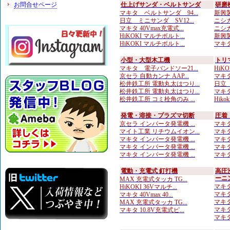
お問合せページ
仕上げサンダ・ベルトサンダ
研磨
マキタ ベルトサンダ 94...
新興製
日立 ミニサンダ SV12...
ニシガ
マキタ 40Vmax充電式...
ニシガ
HiKOKI マルチボルト...
新興製
HiKOKI マルチボルト...
マキタ
小型・大型木工機
トリ
マキタ 電子バンドソー21...
HiKO
京セラ 自動カンナ AAP...
マキタ
松井鉄工所 電動丸太はつり...
日立
松井鉄工所 電動丸太はつり...
マキタ
松井鉄工所 コミ栓角のみ ...
Hiko
発電・溶接・プラズマ切断
圧着
京セラ インバータ発電機 ...
マキタ
マイト工業 リチウムイオン...
マキタ
マキタ インバータ発電機 ...
マキタ
マキタ インバータ発電機 ...
マキタ
マキタ インバータ発電機 ...
マキタ
電動・充電式 釘打機
高圧
ーニ
MAX 充電式タッカ TG...
マキタ
HiKOKI 36Vマルチ...
マキタ
マキタ 40Vmax 40...
マキタ
MAX 充電式タッカ TG...
マキタ
マキタ 10.8V充電式ピ...
マキタ