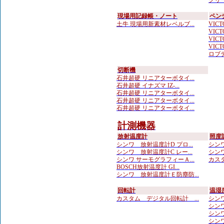
クリー
現場用記録帳・ノート
ペン
土牛 現場用新素材レベルブ...
VICTO
VICTO
VICTO
VICTO
ロブテ
切断機
石井超硬 リニアターボタイ...
石井超硬 イナズマ IZ-...
石井超硬 リニアターボタイ...
石井超硬 リニアターボタイ...
石井超硬 リニアターボタイ...
計測機器
放射温度計
照度
シンワ 放射温度計D プロ...
シンワ
シンワ 放射温度計C レー...
シンワ
シンワ サーモグラフィーＡ...
カスタ
BOSCH放射温度計 GI...
シンワ 放射温度計Ｅ防塵防...
回転計
温湿
カスタム デジタル回転計 ...
シンワ
シンワ
シンワ 
シンワ