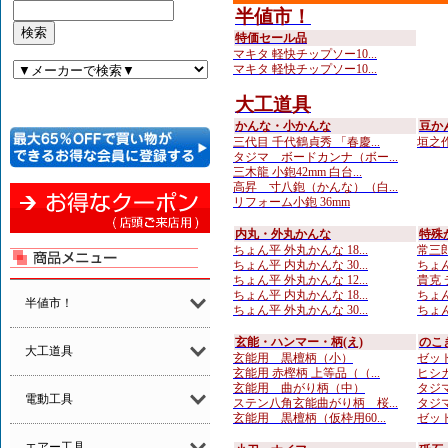
半値市！
特価セール品
マキタ 軽快チップソー10...
マキタ 軽快チップソー10...
大工道具
かんな・小かんな
豆か
三代目 千代鶴貞秀 「春慶...
垣之作
タジマ ボードカンナ（ボー...
三木龍 小鉋42mm 白台...
高昇 寸八鉋（かんな）（白...
リフォーム小鉋 36mm
内丸・外丸かんな
特殊
ちょん平 外丸かんな 18...
常三郎
ちょん平 内丸かんな 30...
ちょん
ちょん平 外丸かんな 12...
貴克 
ちょん平 内丸かんな 18...
ちょん
半値市！
ちょん平 外丸かんな 30...
ちょん
玄能・ハンマー・柄(え)
のこ
大工道具
玄能用 黒檀柄（小）
ゼット
玄能用 赤樫柄 上等品（（...
ヒシカ
玄能用 曲がり柄（中）
タジマ
電動工具
ステン八角玄能曲がり柄 桜...
タジマ
玄能用 黒檀柄（仮枠用60...
ゼット
エアー工具