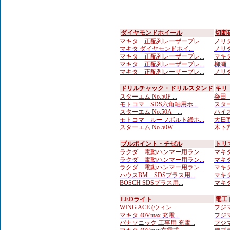
ダイヤモンドホイール
切断
マキタ 正配列レーザーブレ...
ノリタ
マキタ ダイヤモンドホイ...
ノリタ
マキタ 正配列レーザーブレ...
マキタ
マキタ 正配列レーザーブレ...
柳瀬（
マキタ 正配列レーザーブレ...
ノリタ
ドリルチャック・ドリルスタンド
キリ
スターエム No.50P ...
粂田（
モトコマ SDS六角軸用ホ...
スター
スターエム No.50A ...
ハイス
モトコマ ルーフボルト締ホ...
大日商
スターエム No.50W ...
木下穴
ブルポイント・チゼル
トリ
ラクダ 電動ハンマー用ラン...
マキタ
ラクダ 電動ハンマー用ラン...
マキタ
ラクダ 電動ハンマー用ラン...
マキタ
ハウスBM SDSプラス用...
マキタ
BOSCH SDSプラス用...
マキタ
LEDライト
電工
WING ACE (ウィン...
フジマ
マキタ 40Vmax 充電...
フジマ
パナソニック 工事用 充電...
フジマ