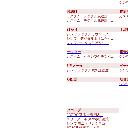
シンワ
風速計
絶対
カスタム デジタル風速計 ...
カスタ
カスタム デジタル風速計 ...
はかり
土壌
シンワ デジタルカウントメ...
シンワ デジタル上皿はかり...
シンワ デジタル手ばかり ...
テスター
騒音
カスタム クランプ付デジタ...
シンワ
UVメータ
ペー
シンワ デジタル紫外線強度...
シンワ
ORP計
塩分
シンワ
スコープ
PRODOGUE 検査用内...
スリーアール スマホ接続式...
シンワ モニタリングスコー...
BOSCH 検査用カメラ ...