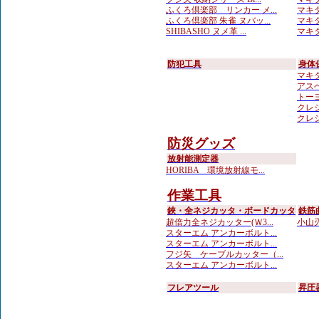
ふくろ倶楽部 リンカー メ...
マキタ
ふくろ倶楽部 朱雀 ヌバッ...
マキタ
SHIBASHO ヌメ革 ...
マキタ
防犯工具
身体
マキ
アスベ
トーヨ
クレシ
クレシ
防災グッズ
放射能測定器
HORIBA 環境放射線モ...
作業工具
鋏・全ネジカッタ・ボードカッタ
鉄筋
超倍力全ネジカッター(Ｗ3...
小山刃
スターエム アンカーボルト...
スターエム アンカーボルト...
フジ矢 ケーブルカッター（...
スターエム アンカーボルト...
フレアツール
昇圧