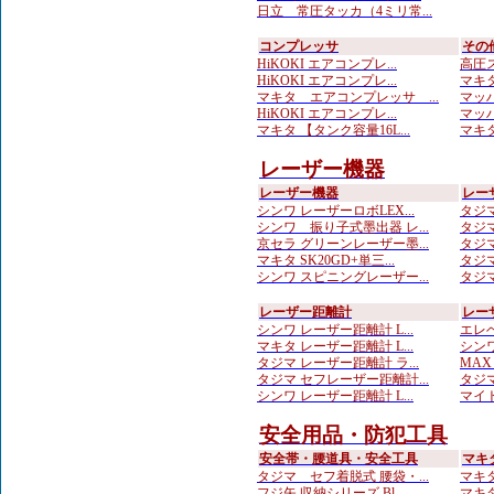
日立 常圧タッカ（4ミリ常...
コンプレッサ
その
HiKOKI エアコンプレ...
高圧ス
HiKOKI エアコンプレ...
マキタ
マキタ エアコンプレッサ ...
マッハ
HiKOKI エアコンプレ...
マッハ
マキタ 【タンク容量16L...
マキタ
レーザー機器
レーザー機器
レー
シンワ レーザーロボLEX...
タジマ
シンワ 振り子式墨出器 レ...
タジマ
京セラ グリーンレーザー墨...
タジマ
マキタ SK20GD+単三...
タジマ
シンワ スピニングレーザー...
タジマ
レーザー距離計
レー
シンワ レーザー距離計 L...
エレベ
マキタ レーザー距離計 L...
シンワ
タジマ レーザー距離計 ラ...
MA
タジマ セフレーザー距離計...
タジマ
シンワ レーザー距離計 L...
マイト
安全用品・防犯工具
安全帯・腰道具・安全工具
マキ
タジマ セフ着脱式 腰袋・...
マキタ
フジ矢 収納シリーズ Bl...
マキタ