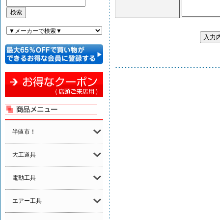
半値市！
大工道具
電動工具
エアー工具