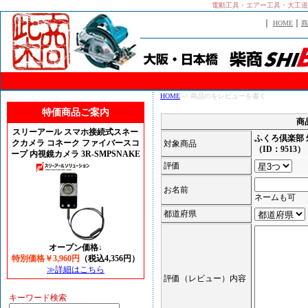
電動工具・エアー工具・大工道
｜
｜
HOME
商
HOME
-> 商品のをレビューを書く
特価商品ご案内
商
スリーアール スマホ接続式スネー
ふくろ倶楽部 朱雀
クカメラ コネーク ファイバースコ
対象商品
（ID：9513）
ープ 内視鏡カメラ 3R-SMPSNAKE
評価
お名前
ネームも可
都道府県
オープン価格↓
特別価格￥3,960円
（税込4,356円）
≫詳細はこちら
評価（レビュー）内容
キーワード検索