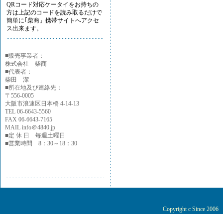
QRコード対応ケータイをお持ちの
方は上記のコードを読み取るだけで
簡単に｢柴商」携帯サイトへアクセ
ス出来ます。
■
販売事業者：
株式会社 柴商
■代表者：
柴田 潔
■所在地及び連絡先：
〒556-0005
大阪市浪速区日本橋 4-14-13
TEL 06-6643-5560
FAX 06-6643-7165
MAIL info＠4840.jp
■定 休 日 毎週土曜日
■営業時間 8：30～18：30
Copyright c Since 200