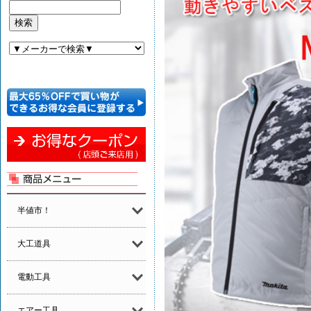
半値市！
大工道具
電動工具
エアー工具