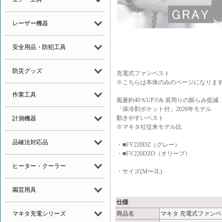
レーザー機器
安全用品・防犯工具
防災グッズ
充電式ファンベスト
※こちらは本体のみのページになりま
作業工具
風量約40％UP※& 肩周りの膨らみ低減
「保冷剤ポケット付」2026年モデル
動きやすいベスト
計測機器
※マキタ社従来モデル比
品確法対応品
・■FV220DZ（グレー）
・■FV220DZO（オリーブ）
ヒーター・クーラー
・サイズ(M〜3L)
園芸用具
仕様
マキタ充電シリーズ
商品名
マキタ 充電式ファンベスト