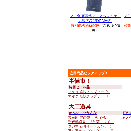
マキタ 充電式ファンベスト デニ
マキ
ム調 FV222DZ M〜3L
特別価格￥9,600円
（税込10,560
特別
円）
注目商品ピックアップ！
半値市！
特価セール品
マキタ 軽快チップソー10...
マキタ 軽快チップソー10...
大工道具
かんな・小かんな
豆か
常三郎 穴の鉋 寸八（70...
垣之作
千代鶴貞秀 「乱菊」 寸八...
タジマ 石膏ボードカンナ（...
三寸五分鉋（かんな） 「天...