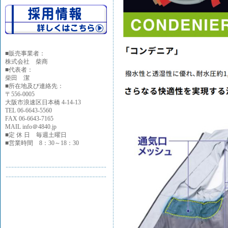
■
販売事業者：
株式会社 柴商
■代表者：
柴田 潔
■所在地及び連絡先：
〒556-0005
大阪市浪速区日本橋 4-14-13
TEL 06-6643-5560
FAX 06-6643-7165
MAIL info＠4840.jp
■定 休 日 毎週土曜日
■営業時間 8：30～18：30