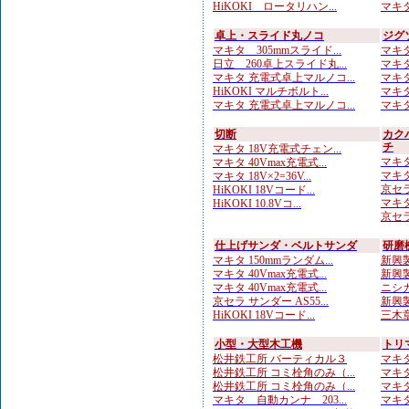
HiKOKI ロータリハン...
マキタ
卓上・スライド丸ノコ
ジグ
マキタ 305mmスライド...
マキタ
日立 260卓上スライド丸...
マキタ
マキタ 充電式卓上マルノコ...
マキタ
HiKOKI マルチボルト...
マキタ
マキタ 充電式卓上マルノコ...
マキタ
切断
カク
チ
マキタ 18V充電式チェン...
マキタ
マキタ 40Vmax充電式...
マキタ
マキタ 18V×2=36V...
京セラ
HiKOKI 18Vコード...
マキタ
HiKOKI 10.8Vコ...
京セラ
仕上げサンダ・ベルトサンダ
研磨
マキタ 150mmランダム...
新興製
マキタ 40Vmax充電式...
新興製
マキタ 40Vmax充電式...
ニシガ
京セラ サンダー AS55...
新興製
HiKOKI 18Vコード...
三木章
小型・大型木工機
トリ
松井鉄工所 バーティカル３
マキタ
松井鉄工所 コミ栓角のみ（...
マキタ
松井鉄工所 コミ栓角のみ（...
マキタ
マキタ 自動カンナ 203...
マキタ