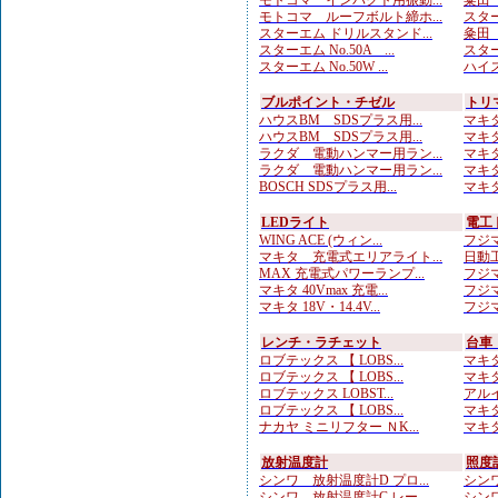
モトコマ インパクト用振動...
粂田（
モトコマ ルーフボルト締ホ...
スター
スターエム ドリルスタンド...
粂田（
スターエム No.50A ...
スター
スターエム No.50W ...
ハイス
ブルポイント・チゼル
トリ
ハウスBM SDSプラス用...
マキタ
ハウスBM SDSプラス用...
マキタ
ラクダ 電動ハンマー用ラン...
マキタ
ラクダ 電動ハンマー用ラン...
マキタ
BOSCH SDSプラス用...
マキタ
LEDライト
電工
WING ACE (ウィン...
フジマ
マキタ 充電式エリアライト...
日動工
MAX 充電式パワーランプ...
フジマ
マキタ 40Vmax 充電...
フジマ
マキタ 18V・14.4V...
フジマ
レンチ・ラチェット
台車
ロブテックス 【 LOBS...
マキタ
ロブテックス 【 LOBS...
マキタ
ロブテックス LOBST...
アルイ
ロブテックス 【 LOBS...
マキタ
ナカヤ ミニリフター ＮK...
マキタ
放射温度計
照度
シンワ 放射温度計D プロ...
シンワ
シンワ 放射温度計C レー...
シンワ