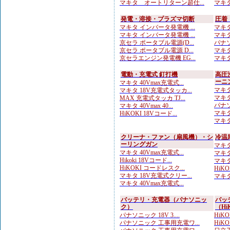
マキタ オートリターン超仕...
マキタ
発電・溶接・プラズマ切断
圧着
マキタ インバータ発電機 ...
マキタ
マキタ インバータ発電機 ...
マキタ
京セラ ポータブル電源(D...
パナソ
京セラ ポータブル電源 D...
マキタ
京セラエンジン発電機 EG...
マキタ
電動・充電式 釘打機
高圧
ーニ
マキタ 40Vmax充電式...
マキタ
マキタ 18V充電式タッカ...
マキタ
MAX 充電式タッカ TJ...
パナソ
マキタ 40Vmax 40...
マキタ
HiKOKI 18Vコード...
マキタ
クリーナ・ファン（扇風機）・シ
冷温
ーリングガン
マキタ
マキタ 40Vmax充電式...
マキタ
Hikoki 18Vコード...
マキタ 
HiKOKI コードレスク...
HiK
マキタ 18V充電式クリー...
マキタ
マキタ 40Vmax充電式...
バッテリ・充電器（パナソニッ
バッ
ク）
（Hi
パナソニック 18V 3....
HiKO
パナソニック 工事用充電ワ...
HiKOK