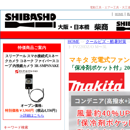
電動工具・エアー工具・大工
｜
｜
HOME
商
HOME
->
クールビズ・酷暑対策
-
ト FV220DZ/O M〜3L
特価商品ご案内
スリーアール スマホ接続式スネー
マキタ 充電式ファンベス
クカメラ コネーク ファイバースコ
ープ 内視鏡カメラ 3R-SMPSNAKE
「保冷剤ポケット付」20
オープン価格↓
特別価格￥3,960円
（税込4,356円）
≫詳細はこちら
キーワード検索