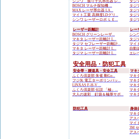
シンワ 振り子式墨出器 レ...
タジマ
BOSCH マルチ探知機 ...
タジマ
MAX レーザ墨出器 LA...
タジマ
マイト工業 高輝度LDグリ...
タジマ
シンワ レーザーロボ ＬＥ...
タジマ
レーザー距離計
レー
BOSCH グリーンレーザ...
シンワ
マキタ レーザー距離計 L...
タジマ
タジマ セフレーザー距離計...
マイト
マキタ レーザー距離計 L...
自動追
タジマ レーザー距離計 L...
エレベ
安全用品・防犯工具
安全帯・腰道具・安全工具
マキ
ふくろ倶楽部 朱雀 剛Go...
マキタ
フジ矢 電工ターポリンバッ...
マキタ
LINXAS F-H-V ...
マキタ
ふくろ倶楽部 伝説 「極」...
マキタ
大人の迷彩 釘袋＆極厚サポ...
マキタ
防犯工具
身体
マキ
アスベ
マイト
3M 
アスベ