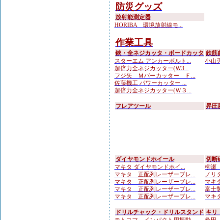
防災グッズ
放射能測定器
HORIBA 環境放射線モ...
作業工具
鋏・全ネジカッタ・ボードカッタ
鉄筋
スターエム アンカーボルト...
小山刃
超倍力全ネジカッター(Ｗ3...
フジ矢 Ｍバーカッター Ｆ...
佐藤機工 パワーカッター ...
超倍力全ネジカッター(Ｗ３...
フレアツール
昇圧
ダイヤモンドホイール
切断
マキタ ダイヤモンドホイ...
柳瀬（
マキタ 正配列レーザーブレ...
ノリタ
マキタ 正配列レーザーブレ...
マキタ
マキタ 正配列レーザーブレ...
富士製
マキタ 正配列レーザーブレ...
マキタ
ドリルチャック・ドリルスタンド
キリ