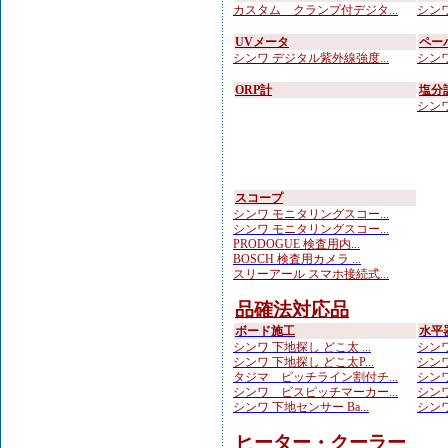
カスタム クランプ付デジタ...
シンワ
UVメータ
ペー
シンワ デジタル紫外線強度...
シンワ
ORP計
塩分
シンワ
スコープ
シンワ モニタリングスコー...
シンワ モニタリングスコー...
PRODOGUE 検査用内...
BOSCH 検査用カメラ ...
スリーアール スマホ接続式...
品確法対応品
ボード施工
水平
シンワ 下地探し どこ太 ...
シンワ
シンワ 下地探し どこ太P...
シンワ
タジマ ピッチライン割付チ...
シンワ
シンワ ビスピッチマーカー...
シンワ
シンワ 下地センサー Ba...
シンワ
ヒーター・クーラー