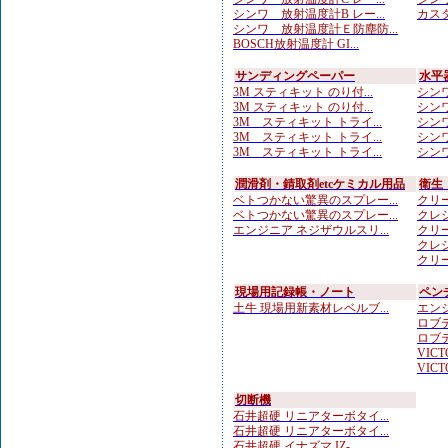
シンワ 放射温度計B レー...
カスタ
シンワ 放射温度計Ｅ防塵防...
BOSCH放射温度計 GI...
サンディングペーパー
水平
3M スティキット のり付...
シンワ
3M スティキット のり付...
シンワ
3M スティキット トライ...
シンワ
3M スティキット トライ...
シンワ
3M スティキット トライ...
シンワ
潤滑剤・錆取剤etcケミカル用品
衛生
ベトつかない驚異のスプレー...
クリー
ベトつかない驚異のスプレー...
クレシ
エンジニア ネジザウルスリ...
クリー
クレシ
クリー
現場用記録帳・ノート
ペン
土牛 現場用新素材レベルブ...
エンジ
ロブテ
ロブテ
VICTO
VICTO
切断機
石井超硬 リニアターボタイ...
石井超硬 リニアターボタイ...
石井超硬 イナズマ IZ-...