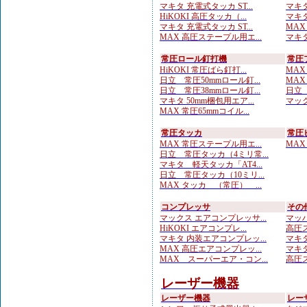
マキタ 充電式タッカ ST...
マキタ
HiKOKI 高圧タッカ（...
マキタ
マキタ 充電式タッカ ST...
MAX
MAX 高圧ステープル用エ...
マキタ
常圧ロール釘打機
常圧
HiKOKI 常圧ばら釘打...
MAX
日立 常圧50mmロール釘...
MAX
日立 常圧38mmロール釘...
日立 
マキタ 50mm梱包用エア...
マック
MAX 常圧65mmコイル...
常圧タッカ
常圧
MAX 常圧ステープル用エ...
MAX
日立 常圧タッカ（4ミリ常...
マキタ 軽天タッカ「AT4...
日立 常圧タッカ（10ミリ...
MAX タッカ （常圧） ...
コンプレッサ
その
マックス エアコンプレッサ...
マッハ
HiKOKI エアコンプレ...
高圧ス
マキタ 内装エアコンプレッ...
マキタ
MAX 高圧エアコンプレッ...
マキタ
MAX スーパーエア・コン...
高圧ス
レーザー機器
レーザー機器
レー