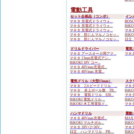
電動工具
セット企画品（コンボ）
イン
マキタ 充電式ドライウォ...
BOS
マキタ 充電式ドライウォ...
HiKO
マキタ 充電式ドライウォ...
マキタ 
マキタ 防じんマルノコセッ...
HiKO
マキタ 防じんマルノコセッ...
日立 
ドリルドライバー
電気
マキタ アースオーガ用アク...
マキタ 
マキタ 13mm充電式アン...
HiKOKI 18V コー...
マキタ 40Vmax充電式...
マキタ 40Vmax 充電...
電気ドリル（大型13mm）
スク
マキタ 2スピードドリル ...
マキタ
マキタ 卓上ボール盤 TB...
HiKO
マキタ 電気ドリル 630...
マキタ
HiKOKI 電気ドリル ...
HiK
HiKOKI 木工用電気ド...
マキタ
ハンマドリル
震動
マキタ 40Vmax充電式...
MAX
HiKOKI マルチボル...
HiKOK
マキタ 18V×2=36V...
マキタ
日立 ハンマドリル PR-...
HiKOK