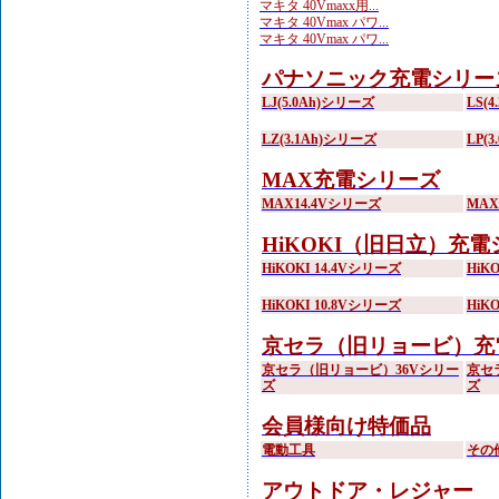
マキタ 40Vmaxx用...
マキタ 40Vmax パワ...
マキタ 40Vmax パワ...
パナソニック充電シリー
LJ(5.0Ah)シリーズ
LS(
LZ(3.1Ah)シリーズ
LP(
MAX充電シリーズ
MAX14.4Vシリーズ
MA
HiKOKI（旧日立）充
HiKOKI 14.4Vシリーズ
HiK
HiKOKI 10.8Vシリーズ
HiK
京セラ（旧リョービ）充
京セラ（旧リョービ）36Vシリー
京セ
ズ
ズ
会員様向け特価品
電動工具
その
アウトドア・レジャー