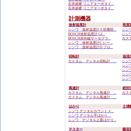
石井超硬 リニアターボタイ...
石井超硬 リニアターボタイ...
計測機器
放射温度計
照度
シンワ 放射温度計Ｅ防塵防...
シンワ
BOSCH放射温度計 GI...
シンワ
BOSCH赤外線サーモグラ...
カスタ
シンワ 放射温度計C レー...
シンワ 放射温度計D プロ...
回転計
温湿
カスタム デジタル回転計 ...
シンワ
シンワ
シンワ
シンワ
シンワ
風速計
絶対
カスタム デジタル風速計 ...
カスタ
カスタム デジタル風速計 ...
はかり
土壌
シンワ デジタルカウントメ...
シンワ デジタル手ばかり ...
シンワ デジタル上皿はかり...
テスター
騒音