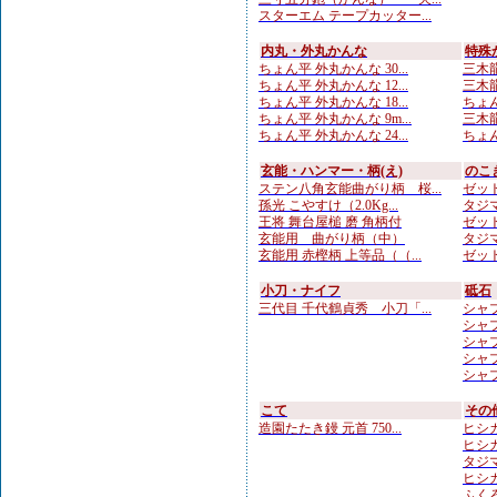
スターエム テープカッター...
内丸・外丸かんな
特殊
ちょん平 外丸かんな 30...
三木龍
ちょん平 外丸かんな 12...
三木龍
ちょん平 外丸かんな 18...
ちょん
ちょん平 外丸かんな 9m...
三木龍
ちょん平 外丸かんな 24...
ちょん
玄能・ハンマー・柄(え)
のこ
ステン八角玄能曲がり柄 桜...
ゼット
孫光 こやすけ（2.0Kg...
タジマ
王将 舞台屋槌 磨 角柄付
ゼット
玄能用 曲がり柄（中）
タジマ
玄能用 赤樫柄 上等品（（...
ゼット
小刀・ナイフ
砥石
三代目 千代鶴貞秀 小刀「...
シャプト
シャプト
シャプト
シャプト
シャプ
こて
その
造園たたき鏝 元首 750...
ヒシカ
ヒシカ
タジマ
ヒシカ
ふくろ